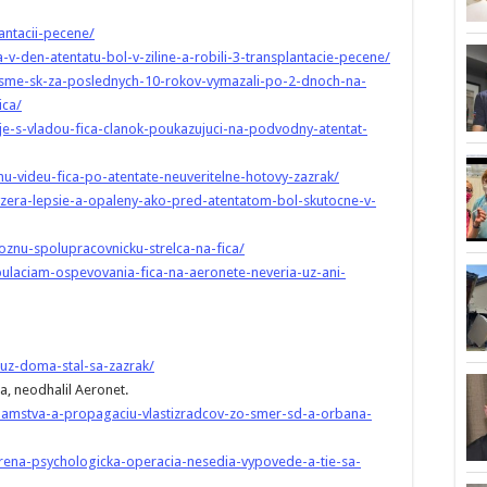
antacii-pecene/
a-v-den-atentatu-bol-v-ziline-a-robili-3-transplantacie-pecene/
ok-sme-sk-za-poslednych-10-rokov-vymazali-po-2-dnoch-na-
ica/
je-s-vladou-fica-clanok-poukazujuci-na-podvodny-atentat-
u-videu-fica-po-atentate-neuveritelne-hotovy-zazrak/
vyzera-lepsie-a-opaleny-ako-pred-atentatom-bol-skutocne-v-
oznu-spolupracovnicku-strelca-na-fica/
ulaciam-ospevovania-fica-na-aeronete-neveria-uz-ani-
e-uz-doma-stal-sa-zazrak/
a, neodhalil Aeronet.
klamstva-a-propagaciu-vlastizradcov-zo-smer-sd-a-orbana-
arena-psychologicka-operacia-nesedia-vypovede-a-tie-sa-