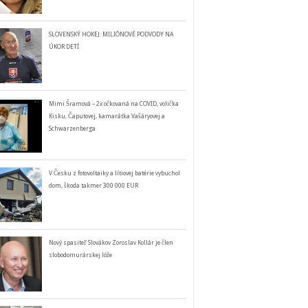
SLOVENSKÝ HOKEJ: MILIÓNOVÉ PODVODY NA
ÚKOR DETÍ
Mimi Šramová – 2x očkovaná na COVID, volička
Kisku, Čaputovej, kamarátka Vašáryovej a
Schwarzenberga
V Česku z fotovoltaiky a lítiovej batérie vybuchol
dom, škoda takmer 300 000 EUR
Nový spasiteľ Slovákov Zoroslav Kollár je člen
slobodomurárskej lóže