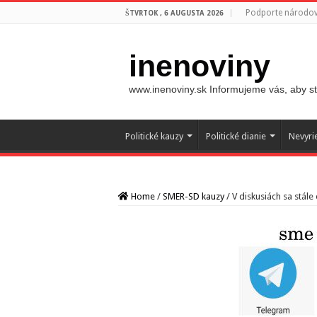
Podporte národovc
ŠTVRTOK , 6 AUGUSTA 2026
inenoviny
www.inenoviny.sk Informujeme vás, aby ste
Politické kauzy
Politické dianie
Nevyri
Home
/
SMER-SD kauzy
/
V diskusiách sa stál