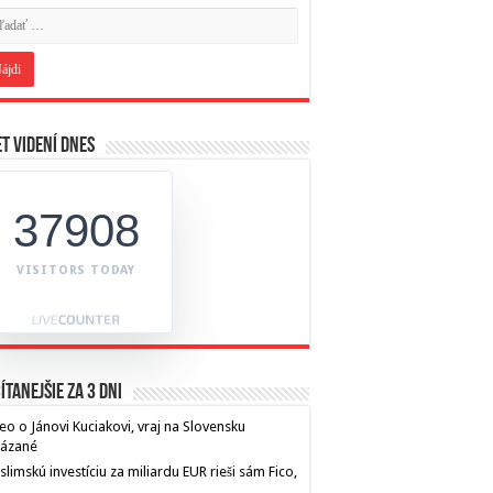
t videní dnes
37908
VISITORS TODAY
ítanejšie za 3 dni
eo o Jánovi Kuciakovi, vraj na Slovensku
kázané
limskú investíciu za miliardu EUR rieši sám Fico,