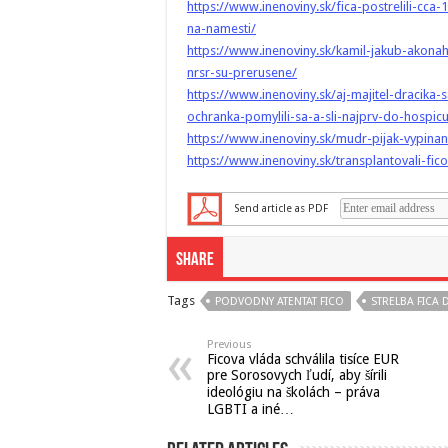
https://www.inenoviny.sk/fica-postrelili-cca
na-namesti/
https://www.inenoviny.sk/kamil-jakub-akonahle
nrsr-su-prerusene/
https://www.inenoviny.sk/aj-majitel-dracika
ochranka-pomylili-sa-a-sli-najprv-do-hospi
https://www.inenoviny.sk/mudr-pijak-vypina
https://www.inenoviny.sk/transplantovali-fico
Send article as PDF
Share
Tags
PODVODNY ATENTAT FICO
STRELBA FICA
Previous
Ficova vláda schválila tisíce EUR
pre Sorosovych ľudí, aby šírili
ideológiu na školách – práva
LGBTI a iné…