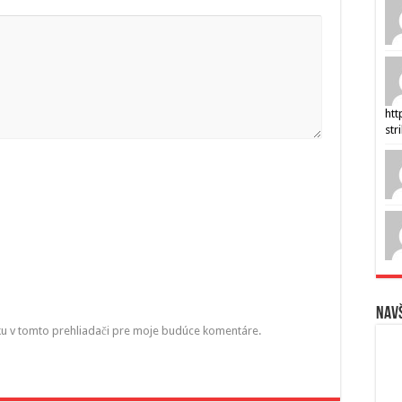
htt
str
Navš
ku v tomto prehliadači pre moje budúce komentáre.