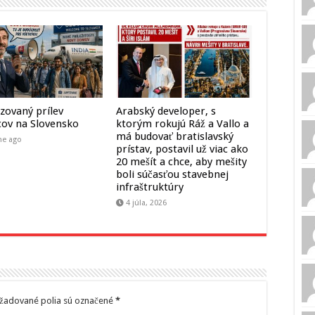
zovaný prílev
Arabský developer, s
cov na Slovensko
ktorým rokujú Ráž a Vallo a
má budovať bratislavský
ne ago
prístav, postavil už viac ako
20 mešít a chce, aby mešity
boli súčasťou stavebnej
infraštruktúry
4 júla, 2026
žadované polia sú označené
*