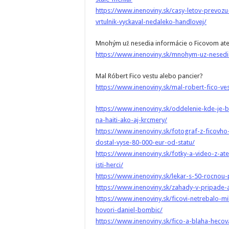
https://www.inenoviny.sk/casy-letov-prevozu
vrtulnik-vyckaval-nedaleko-handlovej/
Mnohým už nesedia informácie o Ficovom aten
https://www.inenoviny.sk/mnohym-uz-nesedia
Mal Róbert Fico vestu alebo pancier?
https://www.inenoviny.sk/mal-robert-fico-ve
https://www.inenoviny.sk/oddelenie-kde-je-
na-haiti-ako-aj-krcmery/
https://www.inenoviny.sk/fotograf-z-ficovho
dostal-vyse-80-000-eur-od-statu/
https://www.inenoviny.sk/fotky-a-video-z-ate
isti-herci/
https://www.inenoviny.sk/lekar-s-50-rocnou-
https://www.inenoviny.sk/zahady-v-pripade-a
https://www.inenoviny.sk/ficovi-netrebalo-m
hovori-daniel-bombic/
https://www.inenoviny.sk/fico-a-blaha-hecova