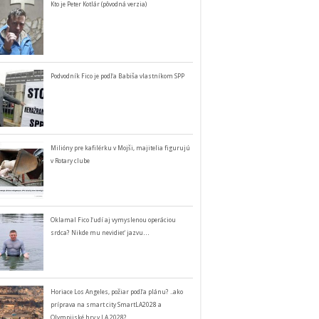
Kto je Peter Kotlár (pôvodná verzia)
Podvodník Fico je podľa Babiša vlastníkom SPP
Milióny pre kafilérku v Mojši, majitelia figurujú
v Rotary clube
Oklamal Fico ľudí aj vymyslenou operáciou
srdca? Nikde mu nevidieť jazvu…
Horiace Los Angeles, požiar podľa plánu? ..ako
príprava na smart city SmartLA2028 a
Olympijské hry v LA 2028?