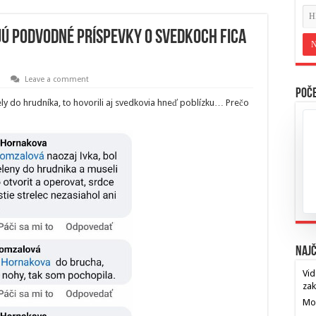
ujú podvodné príspevky o svedkoch Fica
Leave a comment
Poče
ely do hrudníka, to hovorili aj svedkovia hneď poblízku… Prečo
Najč
Vid
za
Mos
…