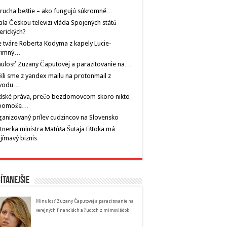
rucha beštie – ako fungujú súkromné…
tila Českou televizi vláda Spojených států
erických?
 tváre Roberta Kodyma z kapely Lucie-
rimný…
ulosť Zuzany Čaputovej a parazitovanie na…
šli sme z yandex mailu na protonmail z
vodu…
dské práva, prečo bezdomovcom skoro nikto
pomože…
anizovaný prílev cudzincov na Slovensko
tnerka ministra Matúša Šutaja Eštoka má
jímavý biznis
ítanejšie
Minulosť Zuzany Čaputovej a parazitovanie na
verejných financiách a ľudoch z mimovládok