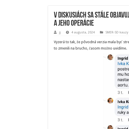
V diskusiách sa stále objav
a jeho operácie
jj
4 augusta, 2024
SMER-SD kauzy
Vyzerá to tak, že pôvodná verzia mala byť str
to zmenili na brucho, časom možno uvidíme.