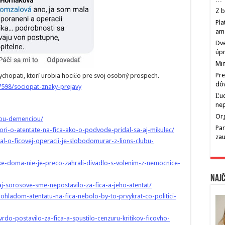
Z b
Pla
am
Dve
úp
Min
Pre
ychopati, ktorí urobia hocičo pre svoj osobný prospech.
dô
7598/sociopat-znaky-prejavy
Ľu
ne
Org
ckou-demenciou/
Par
vori-o-atentate-na-fica-ako-o-podvode-pridal-sa-aj-mikulec/
zau
al-o-ficovej-operacii-je-slobodomurar-z-lions-clubu-
nke-doma-nie-je-preco-zahrali-divadlo-s-volenim-z-nemocnice-
Najč
aj-sorosove-sme-nepostavilo-za-fica-a-jeho-atentat/
-ohladom-atentatu-na-fica-nebolo-by-to-prvykrat-co-politici-
do-postavilo-za-fica-a-spustilo-cenzuru-kritikov-ficovho-