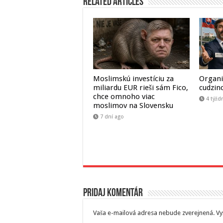
Related Articles
Moslimskú investíciu za
Organi
miliardu EUR rieši sám Fico,
cudzin
chce omnoho viac
4 týžd
moslimov na Slovensku
7 dní ago
Pridaj komentár
Vaša e-mailová adresa nebude zverejnená.
Vy