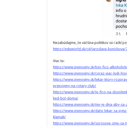
Nezabúdajme, že väčšina politikov sú ťažkí ps
https://eduworld.sk/cd/jaroslava-konickova/
Viac tu:
https://www.inenoviny.sk/trpi-fico-alkoholi
https://www.inenoviny.sk/coraz-viac-ludi-ho
https://www.inenoviny.sk/lekar-ktory-rozprav
prepojeny-na-rotary-club/
https://www.inenoviny.sk/je-fico-na-dovole
ked-bol-doma/
https://www.inenoviny.sk/nie-je-dna-aby-sa-
https://www.inenoviny.sk/dalsi-lekar-sa-pyta
klamali/
https://www.inenoviny.sk/sorosove-sme-sa-tvr