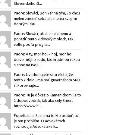
Slovenského št...
Padre: Slováci, Boh žehná tým, čo chcú
nielen zmeniť seba ale menia svojimi
dobrými sku...
Padre: Slováci, ak chcete zmenu a
poraziť tento židovský moloch, tak
volte podľa progra...
Padre: A ty, mor ho! – hoj, mor ho!
detvo môjho rodu, kto kradmou rukou
siahne na tvoju...
Padre: Uvedomujete si tu všetci, že
tento židoloj, má byť guvernérom SNB
?! Porovnajte...
Padre: Tu je dôkaz o Kamenickom, je to
židopodvodník, tak ako celý Smer.
https://www.hl...
Popelka: Lenže nemá to kto urobiť, to
je ten problém. O advokátoch
rozhoduje Advokátska k...