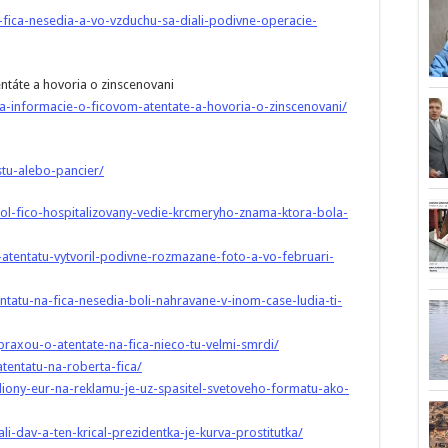
-fica-nesedia-a-vo-vzduchu-sa-diali-podivne-operacie-
táte a hovoria o zinscenovani
-informacie-o-ficovom-atentate-a-hovoria-o-zinscenovani/
stu-alebo-pancier/
bol-fico-hospitalizovany-vedie-krcmeryho-znama-ktora-bola-
-atentatu-vytvoril-podivne-rozmazane-foto-a-vo-februari-
ntatu-na-fica-nesedia-boli-nahravane-v-inom-case-ludia-ti-
praxou-o-atentate-na-fica-nieco-tu-velmi-smrdi/
tentatu-na-roberta-fica/
iliony-eur-na-reklamu-je-uz-spasitel-svetoveho-formatu-ako-
li-dav-a-ten-krical-prezidentka-je-kurva-prostitutka/