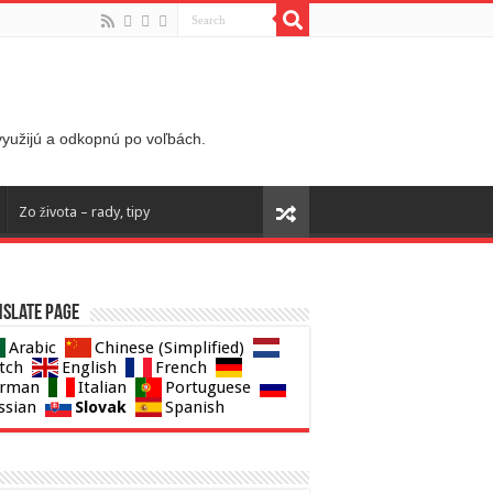
 využijú a odkopnú po voľbách.
Zo života – rady, tipy
slate page
Arabic
Chinese (Simplified)
tch
English
French
rman
Italian
Portuguese
Slovak
ssian
Spanish