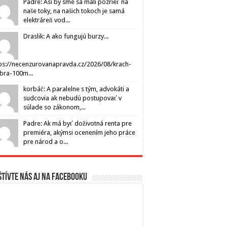
Padre: Asi by sme sa mali pozrieť na
naše toky, na našich tokoch je samá
elektráreň vod...
Draslik: A ako fungujú burzy...
ps://necenzurovanapravda.cz/2026/08/krach-
ibra-100m...
korbáč: A paralelne s tým, advokáti a
sudcovia ak nebudú postupovať v
súlade so zákonom,...
Padre: Ak má byť doživotná renta pre
premiéra, akýmsi ocenením jeho práce
pre národ a o...
tívte nás aj na Facebooku