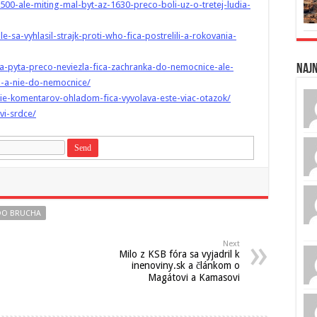
-1500-ale-miting-mal-byt-az-1630-preco-boli-uz-o-tretej-ludia-
-sa-vyhlasil-strajk-proti-who-fica-postrelili-a-rokovania-
-sa-pyta-preco-neviezla-fica-zachranka-do-nemocnice-ale-
Naj
cu-a-nie-do-nemocnice/
nie-komentarov-ohladom-fica-vyvolava-este-viac-otazok/
vi-srdce/
 DO BRUCHA
Next
Milo z KSB fóra sa vyjadril k
inenoviny.sk a článkom o
Magátovi a Kamasovi