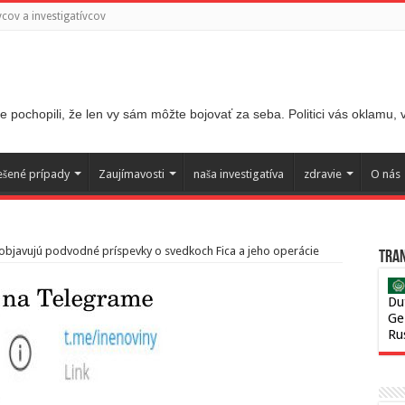
ov a investigatívcov
 pochopili, že len vy sám môžte bojovať za seba. Politici vás oklamu,
ešené prípady
Zaujímavosti
naša investigatíva
zdravie
O nás
e objavujú podvodné príspevky o svedkoch Fica a jeho operácie
Tran
Du
Ge
Ru