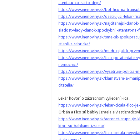
atentatu-co-sa-to-deje/
https://www.inenoviny.sk/bol-fico-na-transpl
https://www.inenoviny.sk/osetrujuci-lekar-fic
https://www.inenoviny.sk/najcitanejsi-clan
ziadost-vlady-clanok-spochybnil-atentat-na-f
https://www.inenoviny.sk/sme-sk-spolupracu
stiahli-z-rebricka/
https://www.inenoviny.sk/mudr-pijak-k-prvem
https://www.inenoviny.sk/fico-po-atentate-
nemocnici/
https://www.inenoviny.sk/vysetruje-policia-m
https://www.inenoviny.sk/klamstvam-a-manip
citatelia/
Lekár hovorí o zázračnom vyliečení Fica.
https://www.inenoviny.sk/lekar-cicala-fico-j
Orbán a Fico sú bábky Izraela a vlastizradcovi
https://www.inenoviny.sk/aeronet-stupnuje-
ktori-su-babkami-izraela/
https://www.inenoviny.sk/fico-cintula-nevyd
stale-menia/