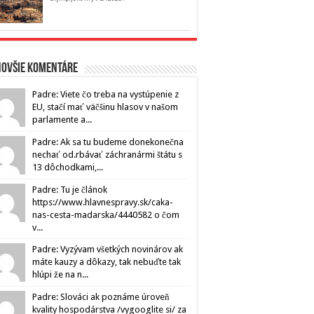
novšie komentáre
Padre: Viete čo treba na vystúpenie z
EU, stačí mať väčšinu hlasov v našom
parlamente a...
Padre: Ak sa tu budeme donekonečna
nechať od.rbávať záchranármi štátu s
13 dôchodkami,...
Padre: Tu je článok
https://www.hlavnespravy.sk/caka-
nas-cesta-madarska/4440582 o čom
v...
Padre: Vyzývam všetkých novinárov ak
máte kauzy a dôkazy, tak nebuďte tak
hlúpi že na n...
Padre: Slováci ak poznáme úroveň
kvality hospodárstva /vygooglite si/ za