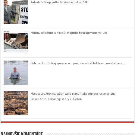
Podvodník Fico je podľa Babiša vlastníkom SPP
Milióny pre kafilérku v Mojši, majitelia figurujú v Rotary clube
Oklamal Fico ľudí aj vymyslenou operáciou srdca? Nikde mu nevidieť jazvu…
Horiace Los Angeles, požiar podľa plánu? ..ako príprava na smart city
SmartLA2028 a Olympijské hry v LA 2028?
Najnovšie komentáre