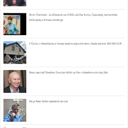
Mimi Šramová – 2x očkovaná na COVID, volička Kisku, Čaputovej, kamarátka
Vašáryovej a Schwarzenberga
V Česku z fotovoltaiky a lítiovej batérie vybuchol dom, škoda takmer 300 000 EUR
Nový spasiteľ Slovákov Zoroslav Kollár je člen slobodomurárskej lóže
Kto je Peter Kotlár (pôvodná verzia)