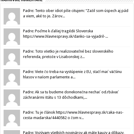
Padre: Tento ober idiot píše citujem: "Zažil som úspech aj pád
a viem, aké to je. Zárov...
Padre: Poďme k ďalšej tragédii Slovenska
https://www.hlavnespravy.sk/danko-sa-vyjadril-...
Padre: Toto všetko je realizovateľné bez slovenského
referenda, pretože v Lisabonskej z...
Padre: Viete čo treba na vystúpenie z EU, stačí mať väčšinu
hlasov v našom parlamente a...
Padre: Ak sa tu budeme donekonečna nechať od.rbávať
záchranármi štátu s 13 dôchodkami,...
Padre: Tu je článok https://www.hlavnespravy.sk/caka-nas-
cesta-madarska/4440582 o čom v...
Padre: Vyzývam všetkých novinárov ak máte kauzy a dôkazy,