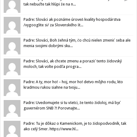
tak nebuďte tak hlúpi že na n...
Padre: Slováci ak poznáme úroveň kvality hospodárstva
/vygooglite si/ za Slovenského št...
Padre: Slováci, Boh žehná tým, čo chcú nielen zmeniť seba ale
menia svojimi dobrými sku...
Padre: Slováci, ak chcete zmenu a poraziť tento židovský
moloch, tak volte podľa progra...
Padre: A ty, mor ho! – hoj, mor ho! detvo môjho rodu, kto
kradmou rukou siahne na tvoju...
Padre: Uvedomujete si tu všetci, že tento židoloj, má byť
guvernérom SNB ?! Porovnajte...
Padre: Tu je dôkaz o Kamenickom, je to židopodvodník, tak
ako celý Smer. https://www.hl...