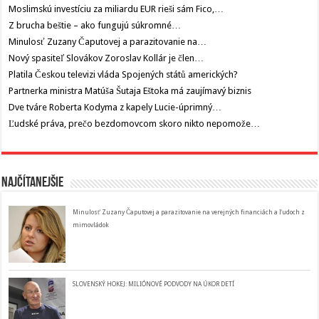
Moslimskú investíciu za miliardu EUR rieši sám Fico,…
Z brucha beštie – ako fungujú súkromné…
Minulosť Zuzany Čaputovej a parazitovanie na…
Nový spasiteľ Slovákov Zoroslav Kollár je člen…
Platila Českou televizi vláda Spojených států amerických?
Partnerka ministra Matúša Šutaja Eštoka má zaujímavý biznis
Dve tváre Roberta Kodyma z kapely Lucie-úprimný…
Ľudské práva, prečo bezdomovcom skoro nikto nepomože…
Najčítanejšie
Minulosť Zuzany Čaputovej a parazitovanie na verejných financiách a ľudoch z
mimovládok
SLOVENSKÝ HOKEJ: MILIÓNOVÉ PODVODY NA ÚKOR DETÍ