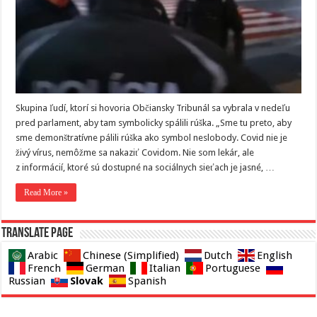
Skupina ľudí, ktorí si hovoria Občiansky Tribunál sa vybrala v nedeľu
pred parlament, aby tam symbolicky spálili rúška. „Sme tu preto, aby
sme demonštratívne pálili rúška ako symbol neslobody. Covid nie je
živý vírus, nemôžme sa nakaziť Covidom. Nie som lekár, ale
z informácií, ktoré sú dostupné na sociálnych sieťach je jasné, …
Read More »
Translate page
Arabic
Chinese (Simplified)
Dutch
English
French
German
Italian
Portuguese
Slovak
Russian
Spanish