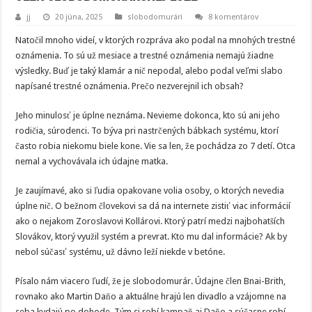
jj
20 júna, 2025
slobodomurári
8 komentárov
Natočil mnoho videí, v ktorých rozpráva ako podal na mnohých trestné
oznámenia. To sú už mesiace a trestné oznámenia nemajú žiadne
výsledky. Buď je taký klamár a nič nepodal, alebo podal veľmi slabo
napísané trestné oznámenia. Prečo nezverejnil ich obsah?
Jeho minulosť je úplne neznáma. Nevieme dokonca, kto sú ani jeho
rodičia, súrodenci. To býva pri nastrčených bábkach systému, ktorí
často robia niekomu biele kone. Vie sa len, že pochádza zo 7 detí. Otca
nemal a vychovávala ich údajne matka.
Je zaujímavé, ako si ľudia opakovane volia osoby, o ktorých nevedia
úplne nič. O bežnom človekovi sa dá na internete zistiť viac informácií
ako o nejakom Zoroslavovi Kollárovi. Ktorý patrí medzi najbohatších
Slovákov, ktorý využil systém a prevrat. Kto mu dal informácie? Ak by
nebol súčasť systému, už dávno leží niekde v betóne.
Písalo nám viacero ľudí, že je slobodomurár. Údajne člen Bnai-Brith,
rovnako ako Martin Daňo a aktuálne hrajú len divadlo a vzájomne na
seba kydajú po dohode. Tým si robí kampaň aj Daňo a súčasne robí