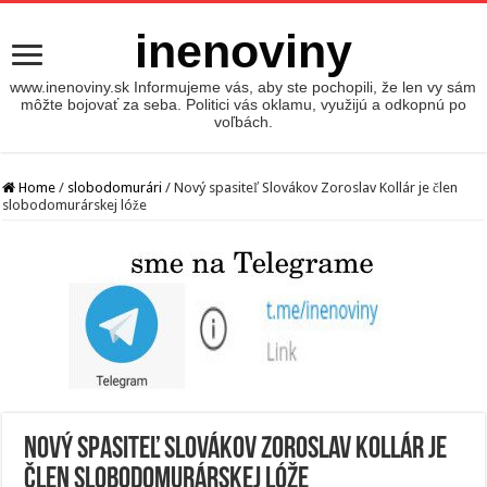
inenoviny
www.inenoviny.sk Informujeme vás, aby ste pochopili, že len vy sám
môžte bojovať za seba. Politici vás oklamu, využijú a odkopnú po
voľbách.
Home
/
slobodomurári
/
Nový spasiteľ Slovákov Zoroslav Kollár je člen
slobodomurárskej lóže
Nový spasiteľ Slovákov Zoroslav Kollár je
člen slobodomurárskej lóže