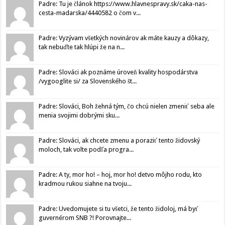
Padre: Tu je článok https://www.hlavnespravy.sk/caka-nas-
cesta-madarska/4440582 o čom v...
Padre: Vyzývam všetkých novinárov ak máte kauzy a dôkazy,
tak nebuďte tak hlúpi že na n...
Padre: Slováci ak poznáme úroveň kvality hospodárstva
/vygooglite si/ za Slovenského št...
Padre: Slováci, Boh žehná tým, čo chcú nielen zmeniť seba ale
menia svojimi dobrými sku...
Padre: Slováci, ak chcete zmenu a poraziť tento židovský
moloch, tak volte podľa progra...
Padre: A ty, mor ho! – hoj, mor ho! detvo môjho rodu, kto
kradmou rukou siahne na tvoju...
Padre: Uvedomujete si tu všetci, že tento židoloj, má byť
guvernérom SNB ?! Porovnajte...