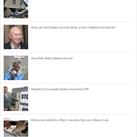
Nový spasiteľ Slovákov Zoroslav Kollár je člen slobodomurárskej lóže
Kto je Peter Kotlár (pôvodná verzia)
Podvodník Fico je podľa Babiša vlastníkom SPP
Milióny pre kafilérku v Mojši, majitelia figurujú v Rotary clube