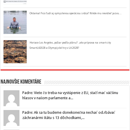
Oklamal Fico ľudí aj vymyslenou operáciou srdca? Nikde mu nevidieť jazvu…
Horiace Los Angeles, požiar podľa plánu? ..ako príprava na smart city
SmartLA2028 a Olympijské hry v LA 2028?
Najnovšie komentáre
Padre: Viete čo treba na vystúpenie z EU, stačí mať väčšinu
hlasov v našom parlamente a...
Padre: Ak sa tu budeme donekonečna nechať od.rbávať
záchranármi štátu s 13 dôchodkami,...