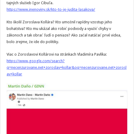
tajných služieb Igor Cibuľa.
https://www.inenoviny.sk/kto-to-je-judita-lasakova/
Kto školil Zoroslava Kollára? Kto umožnil rapídny vzostup jeho
bohatstva? Kto mu ukázal ako robiť podvody a využiť chyby v
zákonoch a tak obrať ľudí o peniaze? Ako začal natáčať prvé videa,
bolo zrejme, že ide do politiky.
Viac o Zoroslavovi Kollárovi na stránkach Vladimíra Pavlíka:
https://www.google.com/search?
q=necenzurovane.net+zoroslav+kollar&oq=necenzurovane.net+zorosl
av+kollar