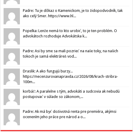
Padre: Tu je dôkaz o Kamenickom, je to židopodvodník, tak
ako celý Smer. https://www.hl...
Popelka: Lenže nemá to kto urobiť, to je ten problém. O
advokátoch rozhoduje Advokátska k...
Padre: Asi by sme sa mali pozrieť na naše toky, na našich
tokoch je samá elektráreň vod...
Draslik: A ako fungujú burzy...
https://necenzurovanapravda.cz/2026/08/krach-stribra-
100m...
korbáč: A paralelne s tým, advokáti a sudcovia ak nebudú
postupovať v súlade so zákonom,...
Padre: Ak má byť doživotná renta pre premiéra, akýmsi
ocenením jeho práce pre národ a o...