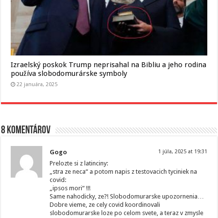
Izraelský poskok Trump neprisahal na Bibliu a jeho rodina
používa slobodomurárske symboly
22 januára, 2025
8 komentárov
Gogo
1 júla, 2025 at 19:31
Prelozte si z latinciny:
„stra ze neca“ a potom napis z testovacich tyciniek na
covid:
„ipsos mori“ !!!
Same nahodicky, ze?! Slobodomurarske upozornenia…
Dobre vieme, ze cely covid koordinovali
slobodomurarske loze po celom svete, a teraz v zmysle