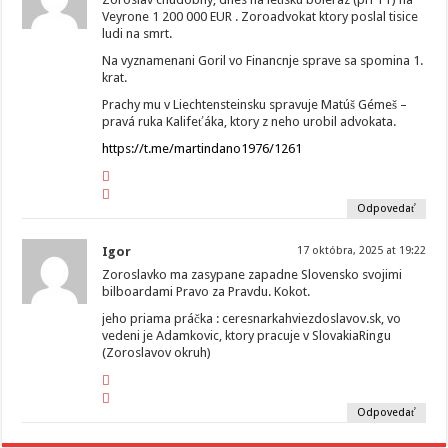
Veyrone 1 200 000 EUR . Zoroadvokat ktory poslal tisice
ludi na smrt.
Na vyznamenani Goril vo Financnje sprave sa spomina 1.
krat.
Prachy mu v Liechtensteinsku spravuje Matúš Gémeš –
pravá ruka Kalifeťáka, ktory z neho urobil advokata.
https://t.me/martindano1976/1261
Odpovedať
Igor
17 októbra, 2025 at 19:22
Zoroslavko ma zasypane zapadne Slovensko svojimi
bilboardami Pravo za Pravdu. Kokot.
jeho priama práčka : ceresnarkahviezdoslavov.sk, vo
vedeni je Adamkovic, ktory pracuje v SlovakiaRingu
(Zoroslavov okruh)
Odpovedať