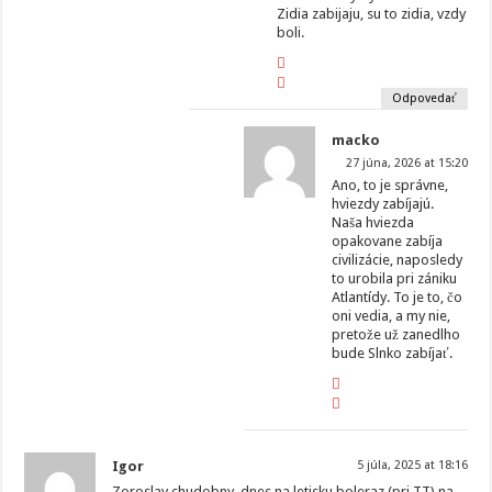
Zidia zabijaju, su to zidia, vzdy
boli.
Odpovedať
macko
27 júna, 2026 at 15:20
Ano, to je správne,
hviezdy zabíjajú.
Naša hviezda
opakovane zabíja
civilizácie, naposledy
to urobila pri zániku
Atlantídy. To je to, čo
oni vedia, a my nie,
pretože už zanedlho
bude Slnko zabíjať.
Igor
5 júla, 2025 at 18:16
Zoroslav chudobny, dnes na letisku boleraz (pri TT) na