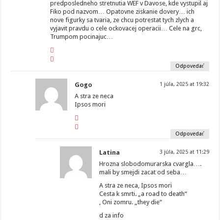
predposledneho stretnutia WEF v Davose, kde vystupil aj
Fiko pod nazvom… Opatovne ziskanie dovery… ich
nove figurky sa tvaria, ze chcu potrestat tych zlych a
vyjavit pravdu o cele ockovacej operacii… Cele na grc,
Trumpom pocinajuc…
Odpovedať
Gogo
1 júla, 2025 at 19:32
A stra ze neca
Ipsos mori
Odpovedať
Latina
3 júla, 2025 at 11:29
Hrozna slobodomurarska cvargla….
mali by smejdi zacat od seba…
A stra ze neca, Ipsos mori
Cesta k smrti. „a road to death“
, Oni zomru. „they die“
d za info