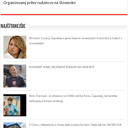
Organizovaný prílev cudzincov na Slovensko
Najčítanejšie
Minulosť Zuzany Čaputovej a parazitovanie na verejných financiách a ľudoch z
mimovládok
SLOVENSKÝ HOKEJ: MILIÓNOVÉ PODVODY NA ÚKOR DETÍ
Mimi Šramová – 2x očkovaná na COVID, volička Kisku, Čaputovej, kamarátka
Vašáryovej a Schwarzenberga
V Česku z fotovoltaiky a lítiovej batérie vybuchol dom, škoda takmer 300 000 EUR