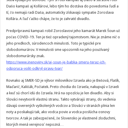
Daňo kampaň aj Kollárovi, lebo tým ho dostáva do povedomia ľudí a
tí, čo nemajú radi Daňa, automaticky získavajú sympatie Zoroslava
Kollára. A ľuď ťažko chápe, že to je zahraté divadlo.
Predprípravnú kampaň robil Zoroslavovi jeho kamarát Marek Šoun už
počas COVID-19. Ten je tiež opradený tajomstvom. Nie je známe nič o
jeho predkoch, súrodencoch minulosti. Toto je typické pre
slobodomurárov. V minulosti sme upozornili na jeho používaný
slobodomurársky znak.
https://www.inenoviny.sk/aj-soun-je-babka-smeru-teraz-ich-
odporuca-volit-odkryl-pravu-tvar/
Rovnako aj SMER-SD je výtvor milovníkov Izraela ako je Beňová, Flašík,
Maďarič, Kaliňák, Počiatek. Preto chodia do Izraela, nakupujú v Izraeli
a keď sú chorí idú do Izraela. Hrá na opozíciu je len divadlo. Aby si
Slováci nevytvorili vlastnú stranu. Takto vytvárajú strany, do vedenia
dávajú overených vyškolených vodcov a Slováci v stranách plnia len
noty a poskakujú tak, ako vodca povie a vodca poslúcha osnovy
tvorcov. A tak je zabezpečené, že Slovensko je vlastnené zloduchmi,
ktorých mená verejnosť nepozná…