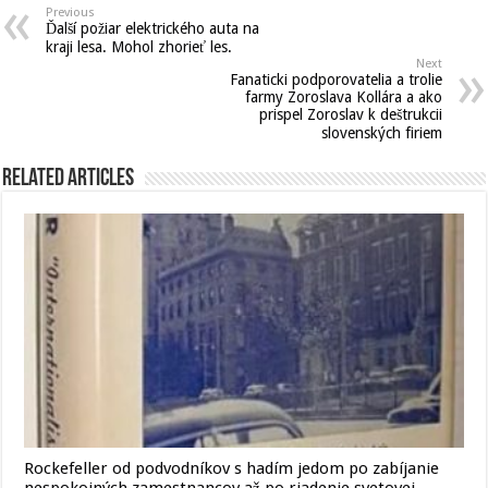
Previous
Ďalší požiar elektrického auta na
kraji lesa. Mohol zhorieť les.
Next
Fanaticki podporovatelia a trolie
farmy Zoroslava Kollára a ako
prispel Zoroslav k deštrukcii
slovenských firiem
Related Articles
Rockefeller od podvodníkov s hadím jedom po zabíjanie
nespokojných zamestnancov až po riadenie svetovej