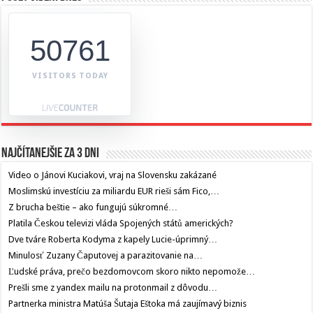
50761
VISITORS TODAY
Najčítanejšie za 3 dni
Video o Jánovi Kuciakovi, vraj na Slovensku zakázané
Moslimskú investíciu za miliardu EUR rieši sám Fico,…
Z brucha beštie – ako fungujú súkromné…
Platila Českou televizi vláda Spojených států amerických?
Dve tváre Roberta Kodyma z kapely Lucie-úprimný…
Minulosť Zuzany Čaputovej a parazitovanie na…
Ľudské práva, prečo bezdomovcom skoro nikto nepomože…
Prešli sme z yandex mailu na protonmail z dôvodu…
Partnerka ministra Matúša Šutaja Eštoka má zaujímavý biznis