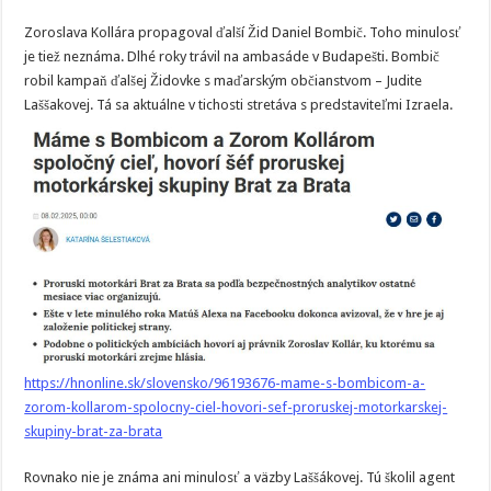
Zoroslava Kollára propagoval ďalší Žid Daniel Bombič. Toho minulosť
je tiež neznáma. Dlhé roky trávil na ambasáde v Budapešti. Bombič
robil kampaň ďalšej Židovke s maďarským občianstvom – Judite
Laššakovej. Tá sa aktuálne v tichosti stretáva s predstaviteľmi Izraela.
https://hnonline.sk/slovensko/96193676-mame-s-bombicom-a-
zorom-kollarom-spolocny-ciel-hovori-sef-proruskej-motorkarskej-
skupiny-brat-za-brata
Rovnako nie je známa ani minulosť a väzby Laššákovej. Tú školil agent