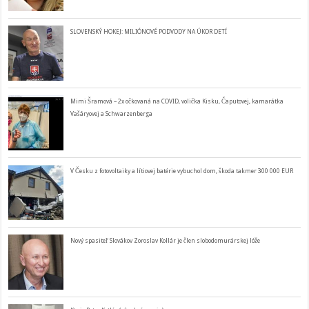
SLOVENSKÝ HOKEJ: MILIÓNOVÉ PODVODY NA ÚKOR DETÍ
Mimi Šramová – 2x očkovaná na COVID, volička Kisku, Čaputovej, kamarátka
Vašáryovej a Schwarzenberga
V Česku z fotovoltaiky a lítiovej batérie vybuchol dom, škoda takmer 300 000 EUR
Nový spasiteľ Slovákov Zoroslav Kollár je člen slobodomurárskej lóže