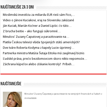
Najčítanejšie za 3 dni
Moslimskú investíciu za miliardu EUR rieši sám Fico,…
Video o Jánovi Kuciakovi, vraj na Slovensku zakázané
Ján Kuciak, Marián Kočner a Daniel Lipšic: čo túto…
Z brucha beštie – ako fungujú súkromné…
Minulosť Zuzany Čaputovej a parazitovanie na…
Platila Českou televizi vláda Spojených států amerických?
Dve tváre Roberta Kodyma z kapely Lucie-úprimný…
Partnerka ministra Matúša Šutaja Eštoka má zaujímavý biznis
Ľudské práva, prečo bezdomovcom skoro nikto nepomože…
Záchrana kúpeľov alebo získanie kontroly? Príbeh…
Najčítanejšie
Minulosť Zuzany Čaputovej a parazitovanie na verejných financiách a ľudoch z
mimovládok