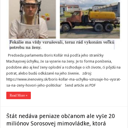
Predseda parlamentu Boris Kollár má podľa jeho straníčky
Machayovej úchylku, že sa vyserie na ženy. Je to forma poníženia,
podobne ako aj keď ženy oplodní a rozhoduje o ich živote, či pôjdú na
potrat, alebo budú odkázané na jeho živenie. zdroj:
https://www.inenoviny.sk/boris-kollar-ma-uchylku-vzrusuje-ho-vysrat-
sa-na-zeny-hovori-jeho-politicka/ Send article as PDF
Read More »
Štát nedáva peniaze občanom ale vyše 20
miliónov Sorosovej mimovládke, ktorá