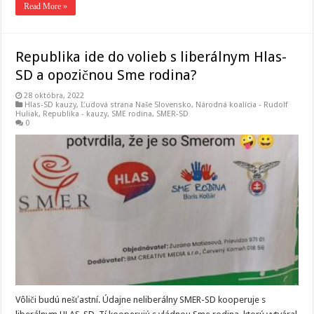
Read More »
Republika ide do volieb s liberálnym Hlas-
SD a opozičnou Sme rodina?
28 októbra, 2022
Hlas-SD kauzy
,
Ľudová strana Naše Slovensko
,
Národná koalícia - Rudolf
Huliak
,
Republika - kauzy
,
SME rodina
,
SMER-SD
0
Vôliči budú nešťastní. Údajne neliberálny SMER-SD kooperuje s