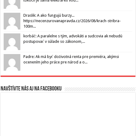
tokoch je samá elektráreň vod...
Draslik: A ako fungujú burzy...
https://necenzurovanapravda.cz/2026/08/krach-stribra-
100m...
korbáč: A paralelne s tým, advokáti a sudcovia ak nebudú
postupovať v súlade so zákonom,...
Padre: Ak má byť doživotná renta pre premiéra, akýmsi
ocenením jeho práce pre národ a o...
Navštívte nás aj na Facebooku