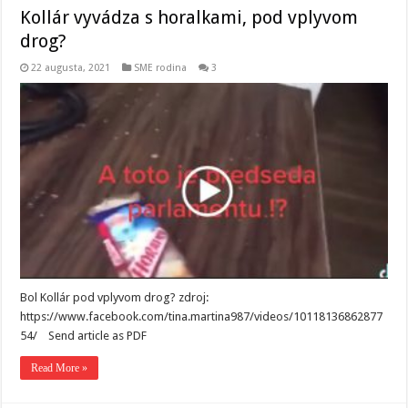
Kollár vyvádza s horalkami, pod vplyvom
drog?
22 augusta, 2021
SME rodina
3
Bol Kollár pod vplyvom drog? zdroj:
https://www.facebook.com/tina.martina987/videos/10118136862877
54/ Send article as PDF
Read More »