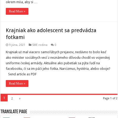
okrem mňa, aby si …
Read More »
Krajniak ako adolescent sa predvádza
fotkami
9 júna, 2021
SME rodina
0
Krajniak už mal viacero samoľúbych prejavov, nedávno to bolo keď
ako minister sociálnych vecí z neznámeho dôvodu chodil vo vojenskej
uniforme českej armády. Aktuálne ako pubetiak sa pýta ľudí na
facebooku, či sa im páči jeho fotka. Narcizmus, hystéria, alebo oboje?
Send article as PDF
Read More »
1
2
»
Page 1 of 2
Translate page