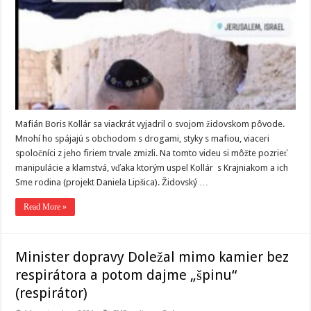
Mafián Boris Kollár sa viackrát vyjadril o svojom židovskom pôvode.
Mnohí ho spájajú s obchodom s drogami, styky s mafiou, viaceri
spoločníci z jeho firiem trvale zmizli. Na tomto videu si môžte pozrieť
manipulácie a klamstvá, vďaka ktorým uspel Kollár s Krajniakom a ich
Sme rodina (projekt Daniela Lipšica). Židovský …
Read More »
Minister dopravy Doležal mimo kamier bez
respirátora a potom dajme „špinu“
(respirátor)