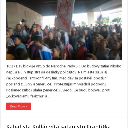
10:27 Dav blokuje vstup do Národnej rady SR. Do budovy zatiaľ nikoho
nepúšťajú. Vstup strážia desiatky policajtov. Na mieste sú už aj
ťažkoodenci i antikonfliktný tím. Pred dav sa postavili opoziční
poslanci z ĽSNS a Smeru-SD. Protestujúcim vyjadrili podporu.
Poslanec Ľuboš Blaha (Smer-SD) uviedol, že budú bojovať proti
„očkovaciemu fašizmu“ a …
Read More »
Kabalista Kollár víta satanistu Františka,