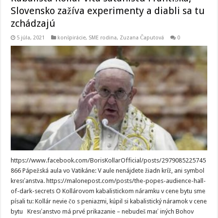
Slovensko zažíva experimenty a diabli sa tu
zchádzajú
5 júla, 2021
konšpirácie
,
SME rodina
,
Zuzana Čaputová
0
https://www.facebook.com/BorisKollarOfficial/posts/2979085225745
866 Pápežská aula vo Vatikáne: V aule nenájdete žiadn kríž, ani symbol
kresťanstva. https://malonepost.com/posts/the-popes-audience-hall-
of-dark-secrets O Kollárovom kabalistickom náramku v cene bytu sme
písali tu: Kollár nevie čo s peniazmi, kúpil si kabalistický náramok v cene
bytu Kresťanstvo má prvé prikazanie – nebudeš mať iných Bohov