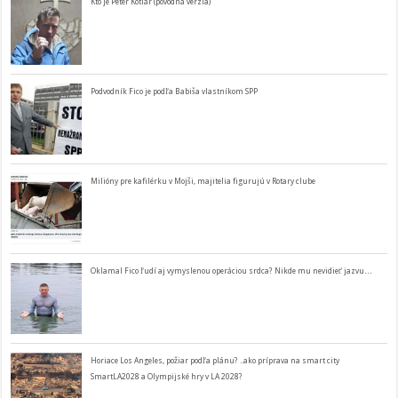
Kto je Peter Kotlár (pôvodná verzia)
Podvodník Fico je podľa Babiša vlastníkom SPP
Milióny pre kafilérku v Mojši, majitelia figurujú v Rotary clube
Oklamal Fico ľudí aj vymyslenou operáciou srdca? Nikde mu nevidieť jazvu…
Horiace Los Angeles, požiar podľa plánu? ..ako príprava na smart city
SmartLA2028 a Olympijské hry v LA 2028?