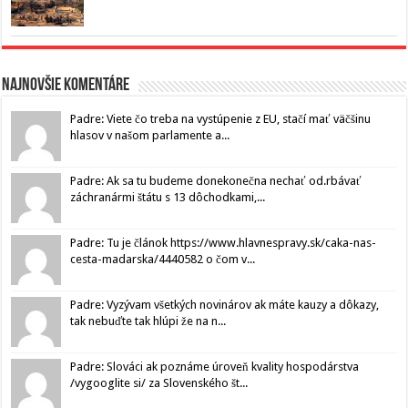
Najnovšie komentáre
Padre: Viete čo treba na vystúpenie z EU, stačí mať väčšinu
hlasov v našom parlamente a...
Padre: Ak sa tu budeme donekonečna nechať od.rbávať
záchranármi štátu s 13 dôchodkami,...
Padre: Tu je článok https://www.hlavnespravy.sk/caka-nas-
cesta-madarska/4440582 o čom v...
Padre: Vyzývam všetkých novinárov ak máte kauzy a dôkazy,
tak nebuďte tak hlúpi že na n...
Padre: Slováci ak poznáme úroveň kvality hospodárstva
/vygooglite si/ za Slovenského št...