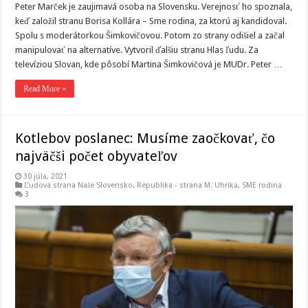
Peter Marček je zaujimavá osoba na Slovensku. Verejnosť ho spoznala,
keď založil stranu Borisa Kollára – Sme rodina, za ktorú aj kandidoval.
Spolu s moderátorkou Šimkovičovou. Potom zo strany odišiel a začal
manipulovať na alternatíve. Vytvoril ďalšiu stranu Hlas ľudu. Za
televíziou Slovan, kde pôsobí Martina Šimkovičová je MUDr. Peter …
Read More »
Kotlebov poslanec: Musíme zaočkovať, čo
najväčši počet obyvateľov
30 júla, 2021
Ľudová strana Naše Slovensko
,
Republika - strana M. Uhríka
,
SME rodina
3