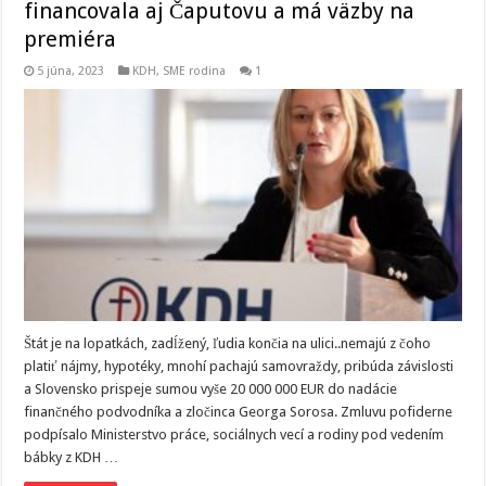
financovala aj Čaputovu a má väzby na
premiéra
5 júna, 2023
KDH
,
SME rodina
1
Štát je na lopatkách, zadĺžený, ľudia končia na ulici..nemajú z čoho
platiť nájmy, hypotéky, mnohí pachajú samovraždy, pribúda závislosti
a Slovensko prispeje sumou vyše 20 000 000 EUR do nadácie
finančného podvodníka a zločinca Georga Sorosa. Zmluvu pofiderne
podpísalo Ministerstvo práce, sociálnych vecí a rodiny pod vedením
bábky z KDH …