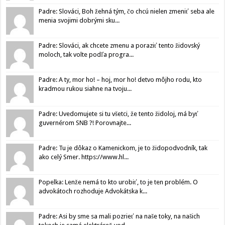
Padre: Slováci, Boh žehná tým, čo chcú nielen zmeniť seba ale
menia svojimi dobrými sku...
Padre: Slováci, ak chcete zmenu a poraziť tento židovský
moloch, tak volte podľa progra...
Padre: A ty, mor ho! – hoj, mor ho! detvo môjho rodu, kto
kradmou rukou siahne na tvoju...
Padre: Uvedomujete si tu všetci, že tento židoloj, má byť
guvernérom SNB ?! Porovnajte...
Padre: Tu je dôkaz o Kamenickom, je to židopodvodník, tak
ako celý Smer. https://www.hl...
Popelka: Lenže nemá to kto urobiť, to je ten problém. O
advokátoch rozhoduje Advokátska k...
Padre: Asi by sme sa mali pozrieť na naše toky, na našich