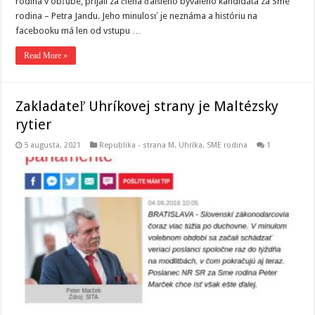
rodina v obľube, prijali za člena ďalšieho bývalého kandidáta za Sme
rodina – Petra Jandu. Jeho minulosť je neznáma a históriu na
facebooku má len od vstupu …
Read More »
Zakladateľ Uhríkovej strany je Maltézsky
rytier
5 augusta, 2021
Republika - strana M. Uhríka
,
SME rodina
1