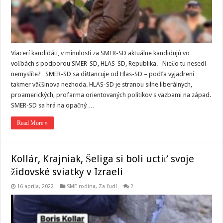
Viacerí kandidáti, v minulosti za SMER-SD aktuálne kandidujú vo
voľbách s podporou SMER-SD, HLAS-SD, Republika. Niečo tu nesedí
nemyslíte? SMER-SD sa dištancuje od Hlas-SD – podľa vyjadrení
takmer väčšinova nezhoda. HLAS-SD je stranou silne liberálnych,
proamerických, profarma orientovaných politikov s väzbami na západ.
SMER-SD sa hrá na opačný …
Read More »
Kollár, Krajniak, Šeliga si boli uctiť svoje
židovské sviatky v Izraeli
16 apríla, 2022
SME rodina
,
Za ľudí
2