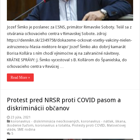
Jozef Šimko je poslanec za ĽSNS, primátor Rimavske Soboty. Tešil sa z
otvárania očkovacieho centra v Rimavskej Sobote. zdroj:
https://dennikn.sk/2349758/dokazeme-ockovat-vsetky-vakciny-nielen-
astruzenecu-hlasia-niektore-kraje/ Jozef Šimko ako dobrý kamarát
Borisa Kollára s ním chodí výnimočne aj na zahraničné návštevy.
KRÁTKE SPRÁVY: J. Šimko vycestoval s B. Kollárom do Španielska, do
očkovacieho centra v Revúcej …
Read More »
Protest pred NRSR proti COVID pasom a
diskriminácii občanov
23 júla, 2021
koronavírus - diskriminácia neočkovaných
,
koronavírus - nátlak, šikana,
škodenie ľuďom
,
koronavírus a totalita
,
Protesty proti COVID, Matovičovej
vláde
,
SME rodina
5