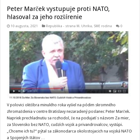
Peter Marček vystupuje proti NATO,
hlasoval za jeho rozšírenie
10 augusta, 2021
Republika - strana M. Uhríka
,
SME rodina
0
V polovici októbra minulého roka vyšiel na pódim skromného
zhromaždenia v centre Bratislavy nezaradený poslanec Peter Marček.
Napriek prechladnutiu sa rozhodol, že na podujatí s názvom Za mier,
za Slovensko bez NATO, cudzích vojsk a privandrovalcov, vystúpi.
„Chceme ich tu?“ pýtal sa zákonodarca okolostojacich na vojská NATO
a Spojených štátov …