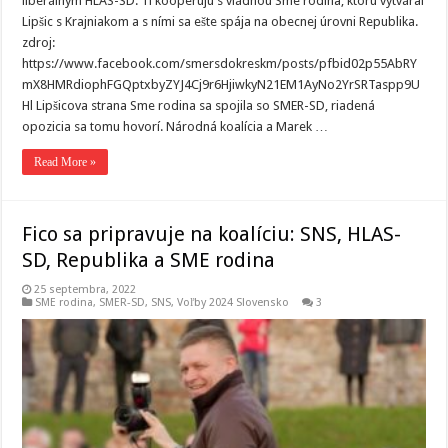
liberálnym HLAS-SD. Tí kooperujú s vládnou Sme rodina, ktorú vytváral
Lipšic s Krajniakom a s ními sa ešte spája na obecnej úrovni Republika.
zdroj:
https://www.facebook.com/smersdokreskm/posts/pfbid02p55AbRY
mX8HMRdiophFGQptxbyZYJ4Cj9r6HjiwkyN21EM1AyNo2YrSRTaspp9U
Hl Lipšicova strana Sme rodina sa spojila so SMER-SD, riadená
opozicia sa tomu hovorí. Národná koalícia a Marek …
Read More »
Fico sa pripravuje na koalíciu: SNS, HLAS-
SD, Republika a SME rodina
25 septembra, 2022
SME rodina
,
SMER-SD
,
SNS
,
Voľby 2024 Slovensko
3