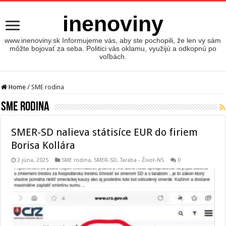
inenoviny
www.inenoviny.sk Informujeme vás, aby ste pochopili, že len vy sám
môžte bojovať za seba. Politici vás oklamu, využijú a odkopnú po
voľbách.
Home
/
SME rodina
SME rodina
SMER-SD nalieva státisíce EUR do firiem
Borisa Kollára
2 júna, 2025
SME rodina
,
SMER-SD
,
Taraba - Život-NS
0