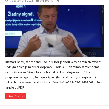
14 septembra, 2021
SME rodina
1
Klamari, herci, zapredanci…to je súbor jednotlivcov na ministerstvách.
Jedným z nich je minister dopravy – Doležal. Ten mimo kamier nemá
respirátor a keď išiel obraz si ho dal. S divadelným samoľubým
prejavom sa vyjadril, že dajme špinu (tým mal na mysli respirátor).
zdroj: https://www.facebook.com/watch/?v=317453613482962 Send
article as PDF
Read More »