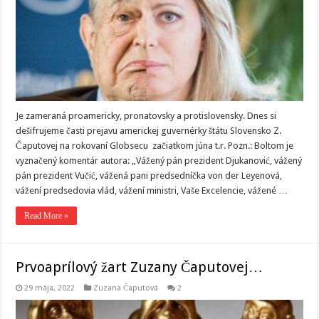
Je zameraná proamericky, pronatovsky a protislovensky. Dnes si
dešifrujeme časti prejavu americkej guvernérky štátu Slovensko Z.
Čaputovej na rokovaní Globsecu začiatkom júna t.r. Pozn.: Boltom je
vyznačený komentár autora: „Vážený pán prezident Djukanović, vážený
pán prezident Vučić, vážená pani predsedníčka von der Leyenová,
vážení predsedovia vlád, vážení ministri, Vaše Excelencie, vážené …
Read More »
Prvoaprílový žart Zuzany Čaputovej…
29 mája, 2022
Zuzana Čaputová
2