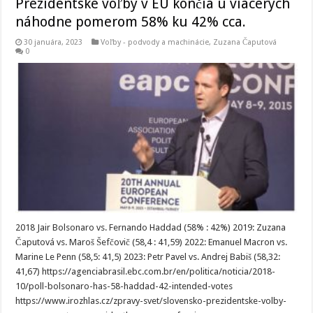
Prezidentské voľby v EÚ končia u viacerých
náhodne pomerom 58% ku 42% cca.
30 januára, 2023
Voľby - podvody a machinácie
,
Zuzana Čaputová
0
2018 Jair Bolsonaro vs. Fernando Haddad (58% : 42%) 2019: Zuzana
Čaputová vs. Maroš Šefčovič (58,4 : 41,59) 2022: Emanuel Macron vs.
Marine Le Penn (58,5: 41,5) 2023: Petr Pavel vs. Andrej Babiš (58,32:
41,67) https://agenciabrasil.ebc.com.br/en/politica/noticia/2018-
10/poll-bolsonaro-has-58-haddad-42-intended-votes
https://www.irozhlas.cz/zpravy-svet/slovensko-prezidentske-volby-