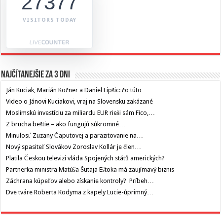
27377
VISITORS TODAY
Najčítanejšie za 3 dni
Ján Kuciak, Marián Kočner a Daniel Lipšic: čo túto…
Video o Jánovi Kuciakovi, vraj na Slovensku zakázané
Moslimskú investíciu za miliardu EUR rieši sám Fico,…
Z brucha beštie – ako fungujú súkromné…
Minulosť Zuzany Čaputovej a parazitovanie na…
Nový spasiteľ Slovákov Zoroslav Kollár je člen…
Platila Českou televizi vláda Spojených států amerických?
Partnerka ministra Matúša Šutaja Eštoka má zaujímavý biznis
Záchrana kúpeľov alebo získanie kontroly? Príbeh…
Dve tváre Roberta Kodyma z kapely Lucie-úprimný…