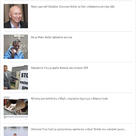
Nový spasiteľ Slovákov Zoroslav Kollár je člen slobodomurárskej lóže
Kto je Peter Kotlár (pôvodná verzia)
Podvodník Fico je podľa Babiša vlastníkom SPP
Milióny pre kafilérku v Mojši, majitelia figurujú v Rotary clube
Oklamal Fico ľudí aj vymyslenou operáciou srdca? Nikde mu nevidieť jazvu…