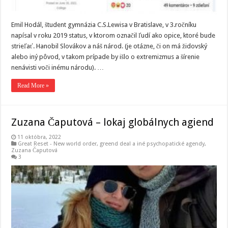
Emil Hodál, študent gymnázia C.S.Lewisa v Bratislave, v 3.ročníku
napísal v roku 2019 status, v ktorom označil ľudí ako opice, ktoré bude
strieľať. Hanobil Slovákov a náš národ. (je otázne, či on má židovský
alebo iný pôvod, v takom prípade by išlo o extremizmus a šírenie
nenávisti voči inému národu). …
Read More »
Zuzana Čaputová – lokaj globálnych agiend
11 októbra, 2022
Great Reset - New world order
,
greend deal a iné psychopatické agendy
,
Zuzana Čaputová
3