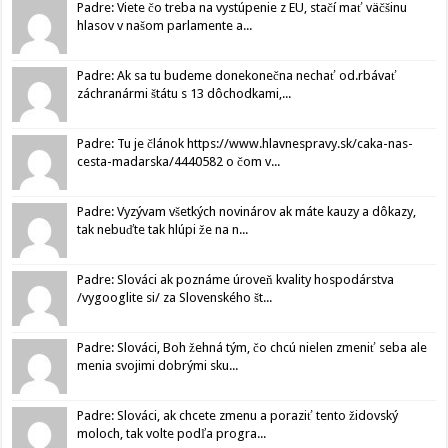
Padre: Viete čo treba na vystúpenie z EU, stačí mať väčšinu
hlasov v našom parlamente a...
Padre: Ak sa tu budeme donekonečna nechať od.rbávať
záchranármi štátu s 13 dôchodkami,...
Padre: Tu je článok https://www.hlavnespravy.sk/caka-nas-
cesta-madarska/4440582 o čom v...
Padre: Vyzývam všetkých novinárov ak máte kauzy a dôkazy,
tak nebuďte tak hlúpi že na n...
Padre: Slováci ak poznáme úroveň kvality hospodárstva
/vygooglite si/ za Slovenského št...
Padre: Slováci, Boh žehná tým, čo chcú nielen zmeniť seba ale
menia svojimi dobrými sku...
Padre: Slováci, ak chcete zmenu a poraziť tento židovský
moloch, tak volte podľa progra...