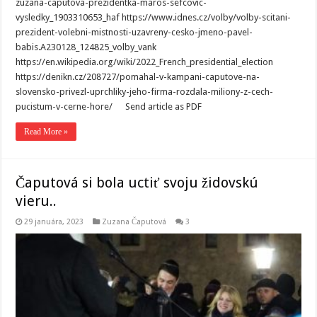
zuzana-caputova-prezidentka-maros-sefcovic-
vysledky_1903310653_haf https://www.idnes.cz/volby/volby-scitani-
prezident-volebni-mistnosti-uzavreny-cesko-jmeno-pavel-
babis.A230128_124825_volby_vank
https://en.wikipedia.org/wiki/2022_French_presidential_election
https://denikn.cz/208727/pomahal-v-kampani-caputove-na-
slovensko-privezl-uprchliky-jeho-firma-rozdala-miliony-z-cech-
pucistum-v-cerne-hore/ Send article as PDF
Read More »
Čaputová si bola uctiť svoju židovskú
vieru..
29 januára, 2023
Zuzana Čaputová
3