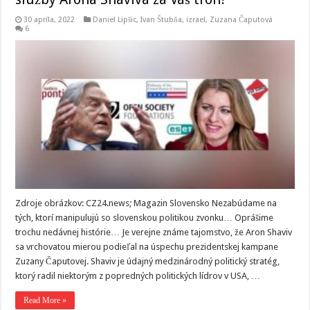
30 apríla, 2022
Daniel Lipšic
,
Ivan Štubňa
,
izrael
,
Zuzana Čaputová
6
Zdroje obrázkov: CZ24.news; Magazin Slovensko Nezabúdame na
tých, ktorí manipulujú so slovenskou politikou zvonku… Oprášime
trochu nedávnej histórie… Je verejne známe tajomstvo, že Aron Shaviv
sa vrchovatou mierou podieľal na úspechu prezidentskej kampane
Zuzany Čaputovej. Shaviv je údajný medzinárodný politický stratég,
ktorý radil niektorým z popredných politických lídrov v USA, …
Read More »