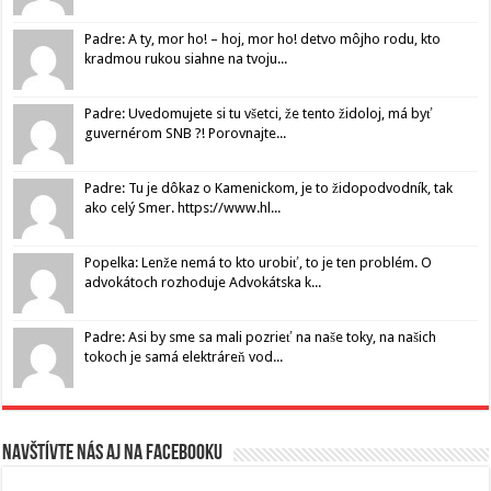
Padre: A ty, mor ho! – hoj, mor ho! detvo môjho rodu, kto
kradmou rukou siahne na tvoju...
Padre: Uvedomujete si tu všetci, že tento židoloj, má byť
guvernérom SNB ?! Porovnajte...
Padre: Tu je dôkaz o Kamenickom, je to židopodvodník, tak
ako celý Smer. https://www.hl...
Popelka: Lenže nemá to kto urobiť, to je ten problém. O
advokátoch rozhoduje Advokátska k...
Padre: Asi by sme sa mali pozrieť na naše toky, na našich
tokoch je samá elektráreň vod...
Navštívte nás aj na Facebooku