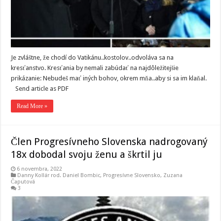
Je zvláštne, že chodí do Vatikánu..kostolov..odvoláva sa na
kresťanstvo. Kresťania by nemali zabúdať na najdôležitejšie
prikázanie: Nebudeš mať iných bohov, okrem mňa..aby si sa im klaňal.
Send article as PDF
Read More »
Člen Progresívneho Slovenska nadrogovaný
18x dobodal svoju ženu a škrtil ju
6 novembra, 2022
Danny Kollár rod. Daniel Bombic
,
Progresívne Slovensko
,
Zuzana
Čaputová
3