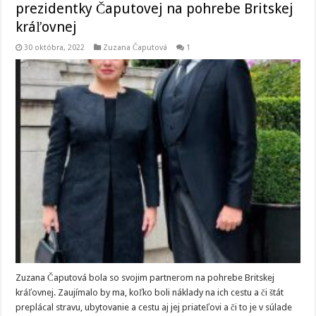
prezidentky Čaputovej na pohrebe Britskej
kráľovnej
30 októbra, 2022
Zuzana Čaputová
1
Zuzana Čaputová bola so svojim partnerom na pohrebe Britskej
kráľovnej. Zaujímalo by ma, koľko boli náklady na ich cestu a či štát
preplácal stravu, ubytovanie a cestu aj jej priateľovi a či to je v súlade