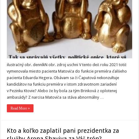
ilustračný obr. denníkN obr. zdroj uschni V tento deň roku 2021 totiž
vymenovala miesto pacienta Matoviča do funkcie premiéra ďalšieho
pacienta Eduarda Hegera. Obávam sa či Čaputová nekonzultuje
kandidátov na funkciu premiéra v istom zdravotnom zariadení
v Pezinku Ktovie? Alebo že by bola za tým Brinková z oplotenej
ambasády? Z narcisa Matoviča sa stáva abnormálny …
Read More »
Kto a koľko zaplatil pani prezidentka za
služby Arona Shaviva za Váš trón?