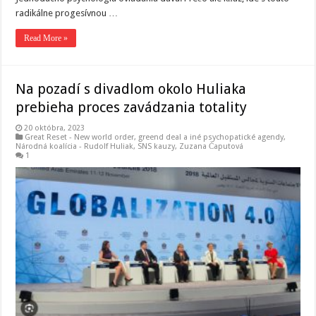
radikálne progesívnou …
Read More »
Na pozadí s divadlom okolo Huliaka
prebieha proces zavádzania totality
20 októbra, 2023
Great Reset - New world order
,
greend deal a iné psychopatické agendy
,
Národná koalícia - Rudolf Huliak
,
SNS kauzy
,
Zuzana Čaputová
1