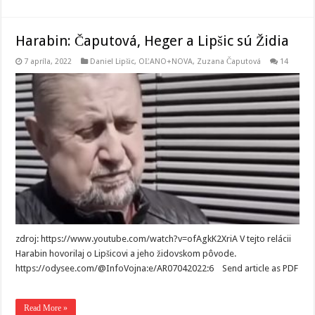
Harabin: Čaputová, Heger a Lipšic sú Židia
7 apríla, 2022
Daniel Lipšic
,
OĽANO+NOVA
,
Zuzana Čaputová
14
zdroj: https://www.youtube.com/watch?v=ofAgkK2XriA V tejto relácii
Harabin hovorilaj o Lipšicovi a jeho židovskom pôvode.
https://odysee.com/@InfoVojna:e/AR07042022:6 Send article as PDF
Read More »