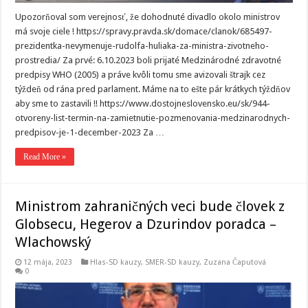
Upozorňoval som verejnosť, že dohodnuté divadlo okolo ministrov
má svoje ciele ! https://spravy.pravda.sk/domace/clanok/685497-
prezidentka-nevymenuje-rudolfa-huliaka-za-ministra-zivotneho-
prostredia/ Za prvé: 6.10.2023 boli prijaté Medzinárodné zdravotné
predpisy WHO (2005) a práve kvôli tomu sme avizovali štrajk cez
týždeň od rána pred parlament. Máme na to ešte pár krátkych týždňov
aby sme to zastavili !! https://www.dostojneslovensko.eu/sk/944-
otvoreny-list-termin-na-zamietnutie-pozmenovania-medzinarodnych-
predpisov-je-1-december-2023 Za …
Read More »
Ministrom zahraničných veci bude človek z
Globsecu, Hegerov a Dzurindov poradca –
Wlachowský
12 mája, 2023
Hlas-SD kauzy
,
SMER-SD kauzy
,
Zuzana Čaputová
0