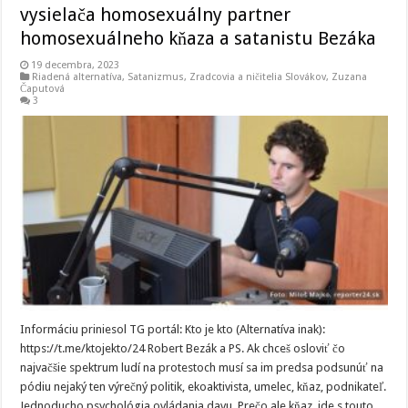
vysielača homosexuálny partner
homosexuálneho kňaza a satanistu Bezáka
19 decembra, 2023
Riadená alternatíva
,
Satanizmus
,
Zradcovia a ničitelia Slovákov
,
Zuzana
Čaputová
3
Informáciu priniesol TG portál: Kto je kto (Alternatíva inak):
https://t.me/ktojekto/24 Robert Bezák a PS. Ak chceš osloviť čo
najvačšie spektrum ludí na protestoch musí sa im predsa podsunúť na
pódiu nejaký ten výrečný politik, ekoaktivista, umelec, kňaz, podnikateľ.
Jednoducho psychológia ovládania davu. Prečo ale kňaz, ide s touto