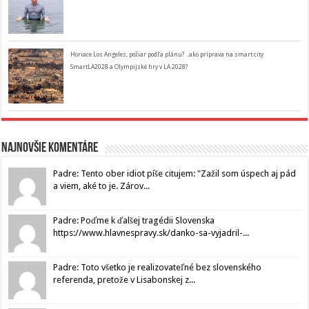
Horiace Los Angeles, požiar podľa plánu? ..ako príprava na smart city
SmartLA2028 a Olympijské hry v LA 2028?
Najnovšie komentáre
Padre: Tento ober idiot píše citujem: "Zažil som úspech aj pád
a viem, aké to je. Zárov...
Padre: Poďme k ďalšej tragédii Slovenska
https://www.hlavnespravy.sk/danko-sa-vyjadril-...
Padre: Toto všetko je realizovateľné bez slovenského
referenda, pretože v Lisabonskej z...