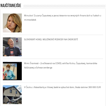
Najčítanejšie
Minulosť Zuzany Čaputovej a parazitovanie na verejných financiách a ľudoch z
mimovládok
SLOVENSKÝ HOKEJ: MILIÓNOVÉ PODVODY NA ÚKOR DETÍ
Mimi Šramová – 2x očkovaná na COVID, volička Kisku, Čaputovej, kamarátka
Vašáryovej a Schwarzenberga
V Česku z fotovoltaiky a lítiovej batérie vybuchol dom, škoda takmer 300 000 EUR