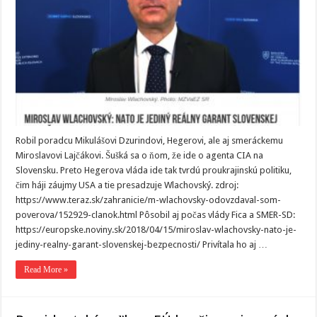
Robil poradcu Mikulášovi Dzurindovi, Hegerovi, ale aj smeráckemu
Miroslavovi Lajčákovi. Šušká sa o ňom, že ide o agenta CIA na
Slovensku. Preto Hegerova vláda ide tak tvrdú proukrajinskú politiku,
čim háji záujmy USA a tie presadzuje Wlachovský. zdroj:
https://www.teraz.sk/zahranicie/m-wlachovsky-odovzdaval-som-
poverova/152929-clanok.html Pôsobil aj počas vlády Fica a SMER-SD:
https://europske.noviny.sk/2018/04/15/miroslav-wlachovsky-nato-je-
jediny-realny-garant-slovenskej-bezpecnosti/ Privítala ho aj …
Read More »