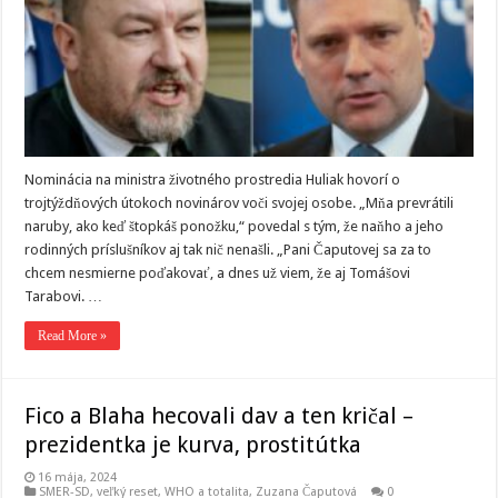
Nominácia na ministra životného prostredia Huliak hovorí o
trojtýždňových útokoch novinárov voči svojej osobe. „Mňa prevrátili
naruby, ako keď štopkáš ponožku,“ povedal s tým, že naňho a jeho
rodinných príslušníkov aj tak nič nenašli. „Pani Čaputovej sa za to
chcem nesmierne poďakovať, a dnes už viem, že aj Tomášovi
Tarabovi. …
Read More »
Fico a Blaha hecovali dav a ten kričal –
prezidentka je kurva, prostitútka
16 mája, 2024
SMER-SD
,
veľký reset
,
WHO a totalita
,
Zuzana Čaputová
0