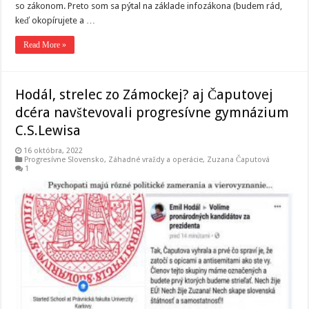
so zákonom. Preto som sa pýtal na základe infozákona (budem rád,
keď okopírujete a …
Read More »
Hodál, strelec zo Zámockej? aj Čaputovej
dcéra navštevovali progresívne gymnázium
C.S.Lewisa
16 októbra, 2022
Progresívne Slovensko
,
Záhadné vraždy a operácie
,
Zuzana Čaputová
1