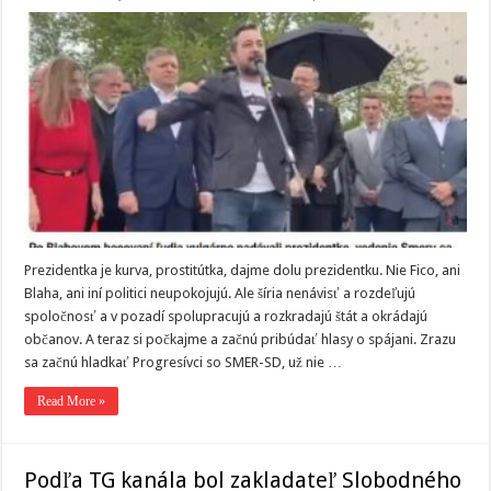
Prezidentka je kurva, prostitútka, dajme dolu prezidentku. Nie Fico, ani
Blaha, ani iní politici neupokojujú. Ale šíria nenávisť a rozdeľujú
spoločnosť a v pozadí spolupracujú a rozkradajú štát a okrádajú
občanov. A teraz si počkajme a začnú pribúdať hlasy o spájani. Zrazu
sa začnú hladkať Progresívci so SMER-SD, už nie …
Read More »
Podľa TG kanála bol zakladateľ Slobodného