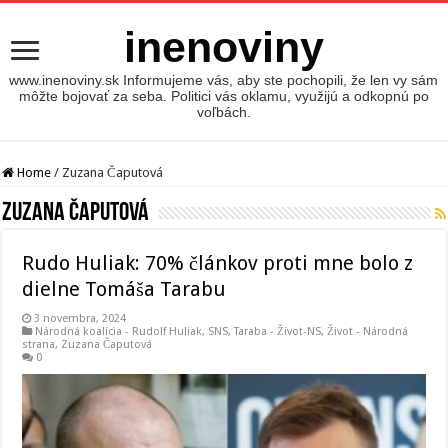
inenoviny
www.inenoviny.sk Informujeme vás, aby ste pochopili, že len vy sám
môžte bojovať za seba. Politici vás oklamu, využijú a odkopnú po
voľbách.
Home
/
Zuzana Čaputová
Zuzana Čaputová
Rudo Huliak: 70% článkov proti mne bolo z
dielne Tomáša Tarabu
3 novembra, 2024
Národná koalícia - Rudolf Huliak
,
SNS
,
Taraba - Život-NS
,
Život - Národná
strana
,
Zuzana Čaputová
0