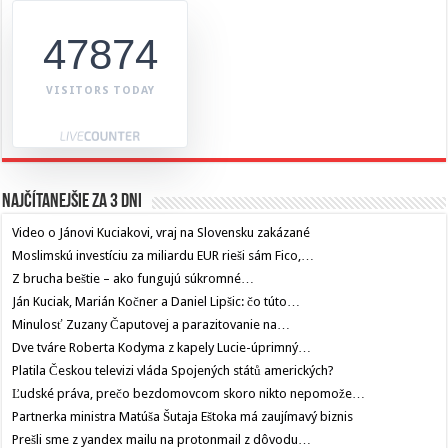
47874
VISITORS TODAY
Najčítanejšie za 3 dni
Video o Jánovi Kuciakovi, vraj na Slovensku zakázané
Moslimskú investíciu za miliardu EUR rieši sám Fico,…
Z brucha beštie – ako fungujú súkromné…
Ján Kuciak, Marián Kočner a Daniel Lipšic: čo túto…
Minulosť Zuzany Čaputovej a parazitovanie na…
Dve tváre Roberta Kodyma z kapely Lucie-úprimný…
Platila Českou televizi vláda Spojených států amerických?
Ľudské práva, prečo bezdomovcom skoro nikto nepomože…
Partnerka ministra Matúša Šutaja Eštoka má zaujímavý biznis
Prešli sme z yandex mailu na protonmail z dôvodu…