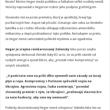
ktovie? Možno Heger medzi politikou a futbalom veľké rozdiely nevidí.
Veľa by napovedal o Hegerovi rozbor jeho podpisu grafológom.
Slovensko má na poste premiéra, ktorý je apolitický, hravý typ
počítačových hier. Aspoň tak pôsobí. Označuje sám seba za rímskeho
katolíka a asi z tohto dôvodu obhajuje náboženstvo amerického
militarizmu a slepú podriadenosť tejto politike. Nečudujem sa preto,
že Heger nemá samostatné politické myslenie a ani vyjadrenia.
Heger je zrejme reinkarnovaný Zelensky
lebo počas svojho
vystúpenia skritizoval členské štáty EÚ za to, že sú príliš závislé od
ruských energií a vyzval lídrov, aby „prestali robiť kompromisy“ vo
svojich zásadách.
„V podstate sme na príliš dlho vymenili naše zásady za lacný
plyn a ropu. Kompromisy s Putinom spôsobili vojnu na
Ukrajine. Agresívnu vojnu, ľudia zomierajú,“ povedal
slovenský premiér s tým, že Ukrajinci „prelievajú vlastnú krv
za naše hodnoty, aby sme my nemuseli“.
Politicky dezorientovaný Heger nemá schopnosť štátnika lebo len na