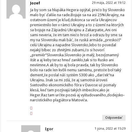
Jozef
29 mája, 2022 at 19:12
Ja by som sa hlupáka Hegera opýtal, prečo by Slovensko
malo byť ďalšie na rade.Bojuje sa na asi 25%Ukrajiny, na
ostatnom území je kľud,dokonca sa veľa Ukrajincov
premiestnilo len v rámci Ukrajiny a to z území na ktorých
sa bojuje na Západnú Ukrajinu a Zakarpatie,.Ani oni
sami neveria, že im tam niečo hrozí a odrazu by sme sa
my na Slovensku mali báť, že ruská armáda „preskočí“
celú Ukrajinu a napadne Slovensko,lebo to povedal
nejaký blbec zo zhnitými zubami,čo si hovorí
„premiér“Slovenska.Slovensko je malý, bezvýznamný
štát a aj keby teraz hneď zaniklo,tak si to Rusko ani
nevšimne.A ak by to aj bola pravda, tak by Slovensko
bolo na rade len kvôli nemu samému, pretože bol taký
dement,že poslal náš systém S300 ako „darček“na
Ukrajinu. Inak sa mi zdá, že aj samotná úroveň
Svetového ekonomického fóra v Davose už pomaly
klesá, keď tam pozývajú takých imbecilov,ako je
Heger.Raz tam určite pozvú aj vyštudovaného,zlodejsko-
narcistického plagiátora Matoviča.
Odpovedať
Igor
1 júna, 2022 at 15:29