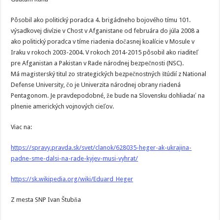
Pôsobil ako politický poradca 4. brigádneho bojového tímu 101.
výsadkovej divízie v Chost v Afganistane od februára do júla 2008 a
ako politický poradca v tíme riadenia dočasnej koalície v Mosule v
Iraku v rokoch 2003-2004. V rokoch 2014-2015 pôsobil ako riaditeľ
pre Afganistan a Pakistan v Rade národnej bezpečnosti (NSC).
Má magisterský titul zo strategických bezpečnostných štúdií z National
Defense University, čo je Univerzita národnej obrany riadená
Pentagonom. Je pravdepodobné, že bude na Slovensku dohliadať na
plnenie amerických vojnových cieľov.
Viac na:
https://spravy.pravda.sk/svet/clanok/628035-heger-ak-ukrajina-
padne-sme-dalsi-na-rade-kyjev-musi-vyhrat/
https://sk.wikipedia.org/wiki/Eduard_Heger
Z mesta SNP Ivan Štubňa