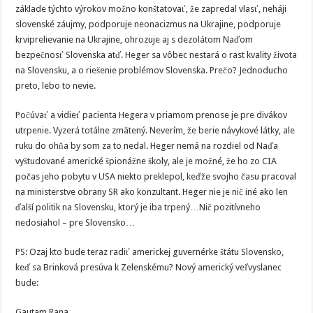
základe týchto výrokov možno konštatovať, že zapredal vlasť, neháji
slovenské záujmy, podporuje neonacizmus na Ukrajine, podporuje
krviprelievanie na Ukrajine, ohrozuje aj s dezolátom Naďom
bezpečnosť Slovenska atď. Heger sa vôbec nestará o rast kvality života
na Slovensku, a o riešenie problémov Slovenska. Prečo? Jednoducho
preto, lebo to nevie.
Počúvať a vidieť pacienta Hegera v priamom prenose je pre divákov
utrpenie. Vyzerá totálne zmätený. Neverím, že berie návykové látky, ale
ruku do ohňa by som za to nedal. Heger nemá na rozdiel od Naďa
vyštudované americké špionážne školy, ale je možné, že ho zo CIA
počas jeho pobytu v USA niekto preklepol, keďže svojho času pracoval
na ministerstve obrany SR ako konzultant. Heger nie je nič iné ako len
ďalší politik na Slovensku, ktorý je iba trpený…Nič pozitívneho
nedosiahol – pre Slovensko…
PS: Ozaj kto bude teraz radiť americkej guvernérke štátu Slovensko,
keď sa Brinková presúva k Zelenskému? Nový americký veľvyslanec
bude:
Gautam Rana