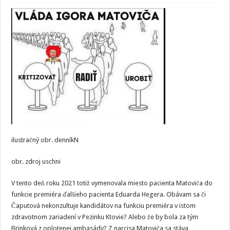
ilustračný obr. denníkN
obr. zdroj uschni
V tento deň roku 2021 totiž vymenovala miesto pacienta Matoviča do
funkcie premiéra ďalšieho pacienta Eduarda Hegera. Obávam sa či
Čaputová nekonzultuje kandidátov na funkciu premiéra v istom
zdravotnom zariadení v Pezinku Ktovie? Alebo že by bola za tým
Brinková z oplotenej ambasády? Z narcisa Matoviča sa stáva