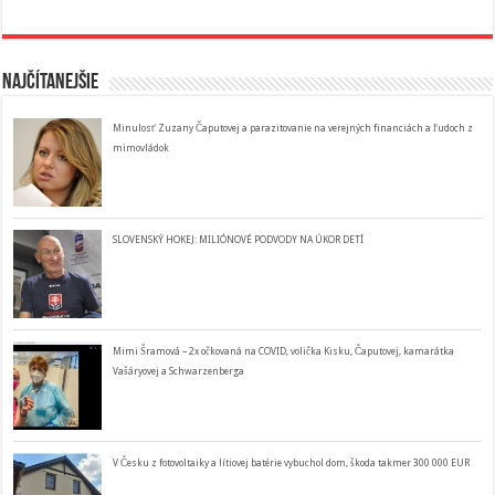
Najčítanejšie
Minulosť Zuzany Čaputovej a parazitovanie na verejných financiách a ľudoch z
mimovládok
SLOVENSKÝ HOKEJ: MILIÓNOVÉ PODVODY NA ÚKOR DETÍ
Mimi Šramová – 2x očkovaná na COVID, volička Kisku, Čaputovej, kamarátka
Vašáryovej a Schwarzenberga
V Česku z fotovoltaiky a lítiovej batérie vybuchol dom, škoda takmer 300 000 EUR