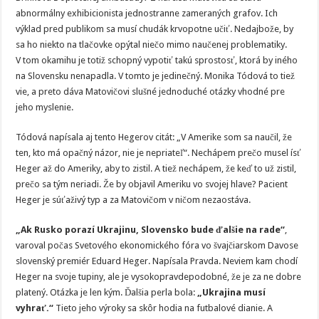
abnormálny exhibicionista jednostranne zameraných grafov. Ich
výklad pred publikom sa musí chudák krvopotne učiť. Nedajbože, by
sa ho niekto na tlačovke opýtal niečo mimo naučenej problematiky.
V tom okamihu je totiž schopný vypotiť takú sprostosť, ktorá by iného
na Slovensku nenapadla. V tomto je jedinečný. Monika Tódová to tiež
vie, a preto dáva Matovičovi slušné jednoduché otázky vhodné pre
jeho myslenie.
Tódová napísala aj tento Hegerov citát: „V Amerike som sa naučil, že
ten, kto má opačný názor, nie je nepriateľ“. Nechápem prečo musel ísť
Heger až do Ameriky, aby to zistil. A tiež nechápem, že keď to už zistil,
prečo sa tým neriadi. Že by objavil Ameriku vo svojej hlave? Pacient
Heger je súťaživý typ a za Matovičom v ničom nezaostáva.
„Ak Rusko porazí Ukrajinu, Slovensko bude ďalšie na rade“
,
varoval počas Svetového ekonomického fóra vo švajčiarskom Davose
slovenský premiér Eduard Heger. Napísala Pravda. Neviem kam chodí
Heger na svoje tupiny, ale je vysokopravdepodobné, že je za ne dobre
platený. Otázka je len kým. Ďalšia perla bola:
„Ukrajina musí
vyhrať.“
Tieto jeho výroky sa skôr hodia na futbalové dianie. A