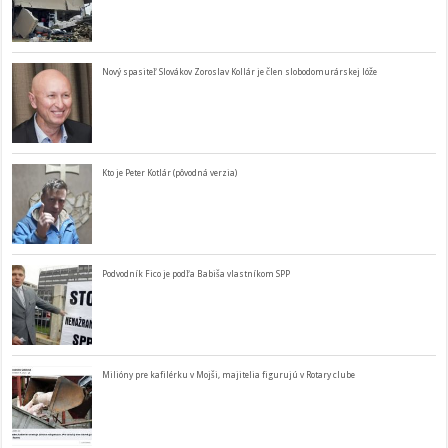
Nový spasiteľ Slovákov Zoroslav Kollár je člen slobodomurárskej lóže
Kto je Peter Kotlár (pôvodná verzia)
Podvodník Fico je podľa Babiša vlastníkom SPP
Milióny pre kafilérku v Mojši, majitelia figurujú v Rotary clube