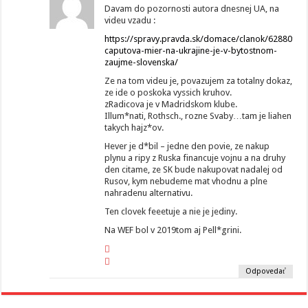
Davam do pozornosti autora dnesnej UA, na
videu vzadu :
https://spravy.pravda.sk/domace/clanok/628809-
caputova-mier-na-ukrajine-je-v-bytostnom-
zaujme-slovenska/
Ze na tom videu je, povazujem za totalny dokaz,
ze ide o poskoka vyssich kruhov.
zRadicova je v Madridskom klube.
Illum*nati, Rothsch., rozne Svaby…tam je liahen
takych hajz*ov.
Hever je d*bil – jedne den povie, ze nakup
plynu a ripy z Ruska financuje vojnu a na druhy
den citame, ze SK bude nakupovat nadalej od
Rusov, kym nebudeme mat vhodnu a plne
nahradenu alternativu.
Ten clovek feeetuje a nie je jediny.
Na WEF bol v 2019tom aj Pell*grini.
Odpovedať