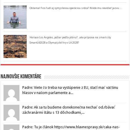
Oklamal Fico ľudí aj vymyslenou operáciou srdca? Nikde mu nevidieť jazvu…
Horiace Los Angeles, požiar podľa plánu? ..ako príprava na smart city
SmartLA2028 a Olympijské hry v LA 2028?
Najnovšie komentáre
Padre: Viete čo treba na vystúpenie z EU, stačí mať väčšinu
hlasov v našom parlamente a...
Padre: Ak sa tu budeme donekonečna nechať od.rbávať
záchranármi štátu s 13 dôchodkami,...
Padre: Tu je článok https://www.hlavnespravy.sk/caka-nas-