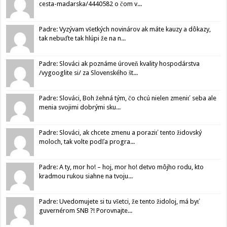
cesta-madarska/4440582 o čom v...
Padre: Vyzývam všetkých novinárov ak máte kauzy a dôkazy,
tak nebuďte tak hlúpi že na n...
Padre: Slováci ak poznáme úroveň kvality hospodárstva
/vygooglite si/ za Slovenského št...
Padre: Slováci, Boh žehná tým, čo chcú nielen zmeniť seba ale
menia svojimi dobrými sku...
Padre: Slováci, ak chcete zmenu a poraziť tento židovský
moloch, tak volte podľa progra...
Padre: A ty, mor ho! – hoj, mor ho! detvo môjho rodu, kto
kradmou rukou siahne na tvoju...
Padre: Uvedomujete si tu všetci, že tento židoloj, má byť
guvernérom SNB ?! Porovnajte...