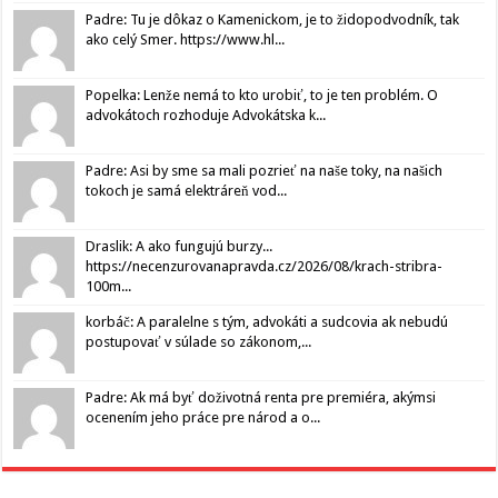
Padre: Tu je dôkaz o Kamenickom, je to židopodvodník, tak
ako celý Smer. https://www.hl...
Popelka: Lenže nemá to kto urobiť, to je ten problém. O
advokátoch rozhoduje Advokátska k...
Padre: Asi by sme sa mali pozrieť na naše toky, na našich
tokoch je samá elektráreň vod...
Draslik: A ako fungujú burzy...
https://necenzurovanapravda.cz/2026/08/krach-stribra-
100m...
korbáč: A paralelne s tým, advokáti a sudcovia ak nebudú
postupovať v súlade so zákonom,...
Padre: Ak má byť doživotná renta pre premiéra, akýmsi
ocenením jeho práce pre národ a o...