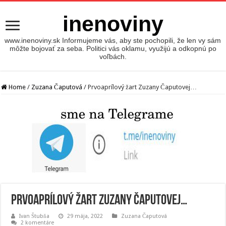
inenoviny
www.inenoviny.sk Informujeme vás, aby ste pochopili, že len vy sám
môžte bojovať za seba. Politici vás oklamu, využijú a odkopnú po
voľbách.
Home
/
Zuzana Čaputová
/
Prvoaprílový žart Zuzany Čaputovej…
Prvoaprílový žart Zuzany Čaputovej…
Ivan Štubňa
29 mája, 2022
Zuzana Čaputová
2 komentáre