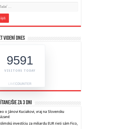
t videní dnes
9591
VISITORS TODAY
ítanejšie za 3 dni
eo o Jánovi Kuciakovi, vraj na Slovensku
kázané
limskú investíciu za miliardu EUR rieši sám Fico,