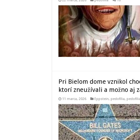
22 marca, 2026
pedofília
16
Pri Bielom dome vznikol cho
ktorí zneužívali a možno aj za
11 marca, 2026
Eppstein
,
pedofília
,
pedofíl