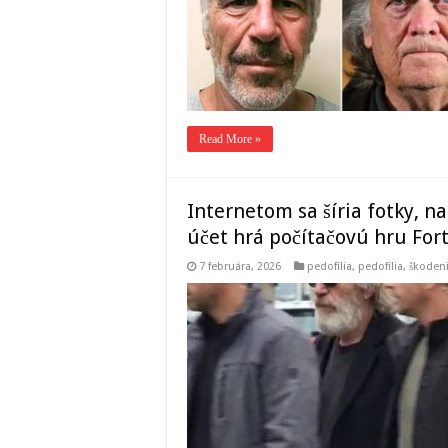
Read More »
Internetom sa šíria fotky, na
účet hrá počítačovú hru Fort
7 februára, 2026
pedofília
,
pedofília, škode