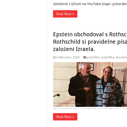
súvislosti s účtom na YouTube (napr. potvrd
Read More »
Epstein obchodoval s Rothsc
Rothschild si pravidelne písal
založeni Izraela.
6 februára, 2026
pedofília
,
pedofília, škode
Read More »