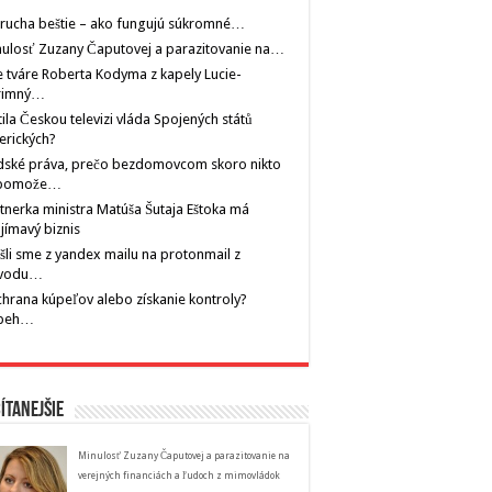
rucha beštie – ako fungujú súkromné…
ulosť Zuzany Čaputovej a parazitovanie na…
 tváre Roberta Kodyma z kapely Lucie-
rimný…
tila Českou televizi vláda Spojených států
erických?
dské práva, prečo bezdomovcom skoro nikto
pomože…
tnerka ministra Matúša Šutaja Eštoka má
jímavý biznis
šli sme z yandex mailu na protonmail z
vodu…
hrana kúpeľov alebo získanie kontroly?
íbeh…
ítanejšie
Minulosť Zuzany Čaputovej a parazitovanie na
verejných financiách a ľudoch z mimovládok