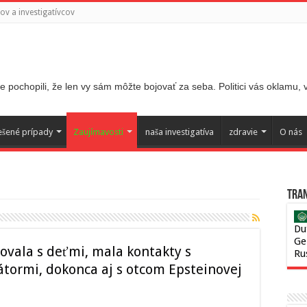
v a investigatívcov
 pochopili, že len vy sám môžte bojovať za seba. Politici vás oklamu,
ešené prípady
Zaujímavosti
naša investigatíva
zdravie
O nás
Tran
Du
Ge
vala s deťmi, mala kontakty s
Ru
tormi, dokonca aj s otcom Epsteinovej