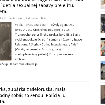
 detí a sexuálnej zábavy pre elitu.
eľa.
ília, škodenie deťom
,
Židovstvo
6
V roku 1973 Donald Barr – bývalý agent OSS
(predchodca CIA), elitný pedagóg a otec
Trumpovho generálneho prokurátora Billa Barra –
vydal znepokojujúci sci-fi román s názvom „Space
Relations: A Slightly Gothic Interplanetary Tale“
(Vzťahy vo vesmíre: Trochu gotický
medziplanetárny príbeh). Dostupná online v
archíve:
de/2up Už samotná obálka je …
ka, zubárka z Bieloruska, mala
odný sobáš so ženou. Polícia ju
ta.