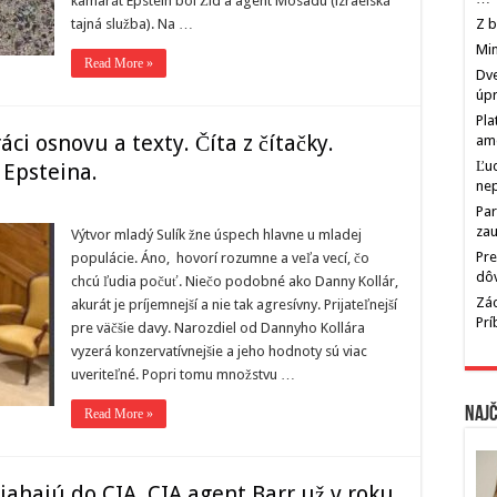
kamarát Epstein bol Žid a agent Mosadu (izraelská
tajná služba). Na …
Z b
Min
Read More »
Dve
úp
Pla
i osnovu a texty. Číta z čítačky.
am
Ľu
 Epsteina.
ne
Par
zau
Výtvor mladý Sulík žne úspech hlavne u mladej
Pre
populácie. Áno, hovorí rozumne a veľa vecí, čo
dô
chcú ľudia počuť. Niečo podobné ako Danny Kollár,
Zác
akurát je príjemnejší a nie tak agresívny. Prijateľnejší
Pr
pre väčšie davy. Narozdiel od Dannyho Kollára
vyzerá konzervatívnejšie a jeho hodnoty sú viac
uveriteľné. Popri tomu množstvu …
Najč
Read More »
iahajú do CIA. CIA agent Barr už v roku