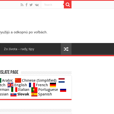
 využijú a odkopnú po voľbách.
Zo života – rady, tipy
slate page
Arabic
Chinese (Simplified)
tch
English
French
rman
Italian
Portuguese
Slovak
ssian
Spanish