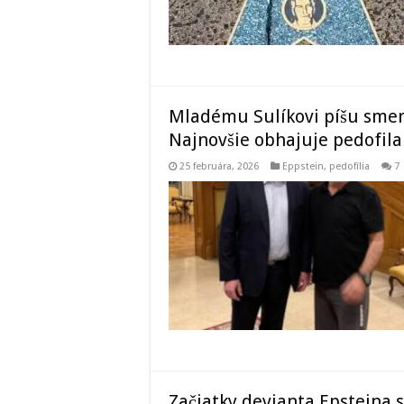
Mladému Sulíkovi píšu smerác
Najnovšie obhajuje pedofila
25 februára, 2026
Eppstein
,
pedofília
7
Začiatky devianta Epsteina s