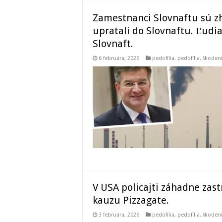
Zamestnanci Slovnaftu sú zh
upratali do Slovnaftu. Ľud
Slovnaft.
6 februára, 2026
pedofília
,
pedofília, škode
V USA policajti záhadne zastr
kauzu Pizzagate.
3 februára, 2026
pedofília
,
pedofília, škode