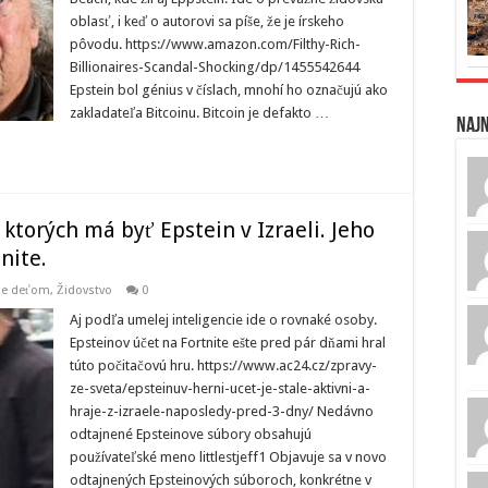
oblasť, i keď o autorovi sa píše, že je írskeho
pôvodu. https://www.amazon.com/Filthy-Rich-
Billionaires-Scandal-Shocking/dp/1455542644
Epstein bol génius v číslach, mnohí ho označujú ako
zakladateľa Bitcoinu. Bitcoin je defakto …
Naj
 ktorých má byť Epstein v Izraeli. Jeho
nite.
nie deťom
,
Židovstvo
0
Aj podľa umelej inteligencie ide o rovnaké osoby.
Epsteinov účet na Fortnite ešte pred pár dňami hral
túto počitačovú hru. https://www.ac24.cz/zpravy-
ze-sveta/epsteinuv-herni-ucet-je-stale-aktivni-a-
hraje-z-izraele-naposledy-pred-3-dny/ Nedávno
odtajnené Epsteinove súbory obsahujú
používateľské meno littlestjeff1 Objavuje sa v novo
odtajnených Epsteinových súboroch, konkrétne v