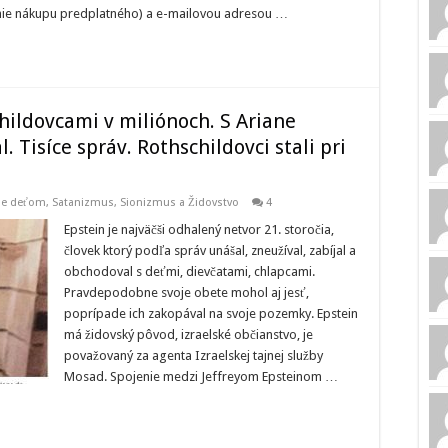
enie nákupu predplatného) a e-mailovou adresou …
hildovcami v miliónoch. S Ariane
. Tisíce správ. Rothschildovci stali pri
nie deťom
,
Satanizmus
,
Sionizmus a Židovstvo
4
Epstein je najväčši odhalený netvor 21. storočia,
človek ktorý podľa správ unášal, zneužíval, zabíjal a
obchodoval s deťmi, dievčatami, chlapcami.
Pravdepodobne svoje obete mohol aj jesť,
poprípade ich zakopával na svoje pozemky. Epstein
má židovský pôvod, izraelské občianstvo, je
považovaný za agenta Izraelskej tajnej služby
Mosad. Spojenie medzi Jeffreyom Epsteinom …