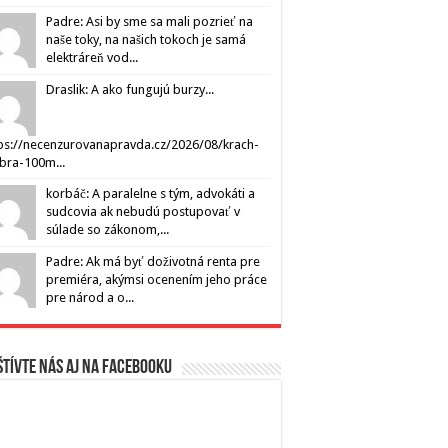
Padre: Asi by sme sa mali pozrieť na
naše toky, na našich tokoch je samá
elektráreň vod...
Draslik: A ako fungujú burzy...
ps://necenzurovanapravda.cz/2026/08/krach-
ibra-100m...
korbáč: A paralelne s tým, advokáti a
sudcovia ak nebudú postupovať v
súlade so zákonom,...
Padre: Ak má byť doživotná renta pre
premiéra, akýmsi ocenením jeho práce
pre národ a o...
tívte nás aj na Facebooku