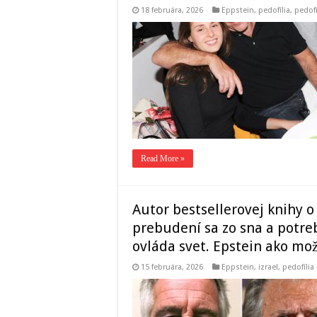
18 februára, 2026
Eppstein
,
pedofília
,
pedof
Read More »
Autor bestsellerovej knihy o
prebudení sa zo sna a potreb
ovláda svet. Epstein ako mož
15 februára, 2026
Eppstein
,
izrael
,
pedofília