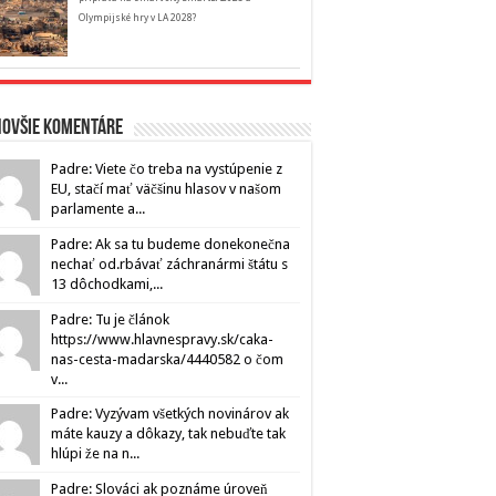
Olympijské hry v LA 2028?
novšie komentáre
Padre: Viete čo treba na vystúpenie z
EU, stačí mať väčšinu hlasov v našom
parlamente a...
Padre: Ak sa tu budeme donekonečna
nechať od.rbávať záchranármi štátu s
13 dôchodkami,...
Padre: Tu je článok
https://www.hlavnespravy.sk/caka-
nas-cesta-madarska/4440582 o čom
v...
Padre: Vyzývam všetkých novinárov ak
máte kauzy a dôkazy, tak nebuďte tak
hlúpi že na n...
Padre: Slováci ak poznáme úroveň