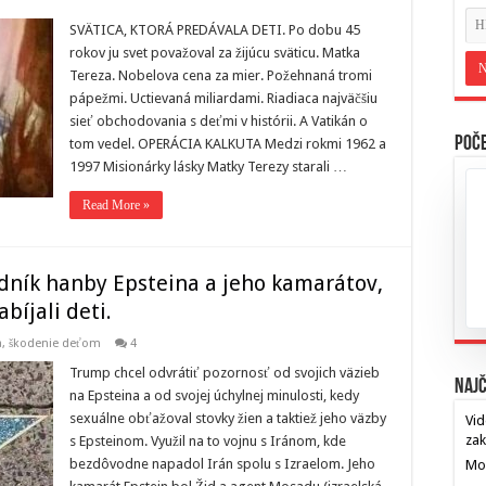
SVÄTICA, KTORÁ PREDÁVALA DETI. Po dobu 45
rokov ju svet považoval za žijúcu sväticu. Matka
Tereza. Nobelova cena za mier. Požehnaná tromi
pápežmi. Uctievaná miliardami. Riadiaca najväčšiu
sieť obchodovania s deťmi v histórii. A Vatikán o
Poče
tom vedel. OPERÁCIA KALKUTA Medzi rokmi 1962 a
1997 Misionárky lásky Matky Terezy starali …
Read More »
dník hanby Epsteina a jeho kamarátov,
bíjali deti.
ia, škodenie deťom
4
Trump chcel odvrátiť pozornosť od svojich väzieb
Najč
na Epsteina a od svojej úchylnej minulosti, kedy
sexuálne obťažoval stovky žien a taktiež jeho väzby
Vid
za
s Epsteinom. Využil na to vojnu s Iránom, kde
bezdôvodne napadol Irán spolu s Izraelom. Jeho
Mos
…