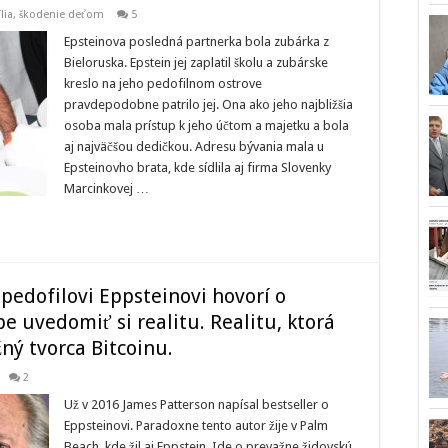
ília, škodenie deťom
5
Epsteinova posledná partnerka bola zubárka z
Bieloruska. Epstein jej zaplatil školu a zubárske
kreslo na jeho pedofilnom ostrove
pravdepodobne patrilo jej. Ona ako jeho najbližšia
osoba mala prístup k jeho účtom a majetku a bola
aj najväčšou dedičkou. Adresu bývania mala u
Epsteinovho brata, kde sídlila aj firma Slovenky
Marcinkovej …
 pedofilovi Eppsteinovi hovorí o
e uvedomiť si realitu. Realitu, ktorá
ný tvorca Bitcoinu.
2
Už v 2016 James Patterson napísal bestseller o
Eppsteinovi. Paradoxne tento autor žije v Palm
Beach, kde žil aj Eppstein. Ide o prevažne židovskú