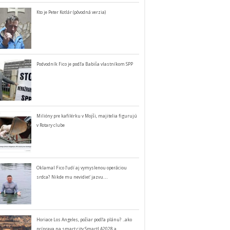
Kto je Peter Kotlár (pôvodná verzia)
Podvodník Fico je podľa Babiša vlastníkom SPP
Milióny pre kafilérku v Mojši, majitelia figurujú
v Rotary clube
Oklamal Fico ľudí aj vymyslenou operáciou
srdca? Nikde mu nevidieť jazvu…
Horiace Los Angeles, požiar podľa plánu? ..ako
príprava na smart city SmartLA2028 a