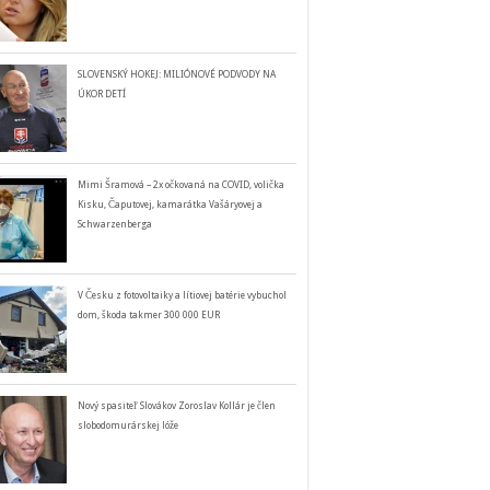
SLOVENSKÝ HOKEJ: MILIÓNOVÉ PODVODY NA
ÚKOR DETÍ
Mimi Šramová – 2x očkovaná na COVID, volička
Kisku, Čaputovej, kamarátka Vašáryovej a
Schwarzenberga
V Česku z fotovoltaiky a lítiovej batérie vybuchol
dom, škoda takmer 300 000 EUR
Nový spasiteľ Slovákov Zoroslav Kollár je člen
slobodomurárskej lóže