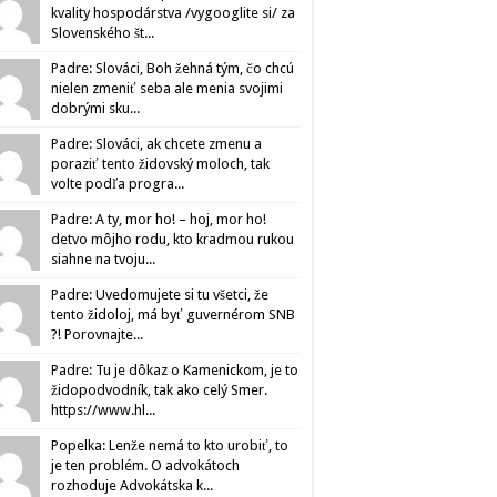
kvality hospodárstva /vygooglite si/ za
Slovenského št...
Padre: Slováci, Boh žehná tým, čo chcú
nielen zmeniť seba ale menia svojimi
dobrými sku...
Padre: Slováci, ak chcete zmenu a
poraziť tento židovský moloch, tak
volte podľa progra...
Padre: A ty, mor ho! – hoj, mor ho!
detvo môjho rodu, kto kradmou rukou
siahne na tvoju...
Padre: Uvedomujete si tu všetci, že
tento židoloj, má byť guvernérom SNB
?! Porovnajte...
Padre: Tu je dôkaz o Kamenickom, je to
židopodvodník, tak ako celý Smer.
https://www.hl...
Popelka: Lenže nemá to kto urobiť, to
je ten problém. O advokátoch
rozhoduje Advokátska k...