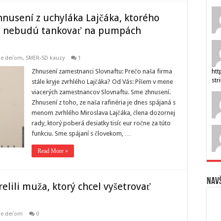
nusení z uchyláka Lajčáka, ktorého
ia nebudú tankovať na pumpách
nie deťom
,
SMER-SD kauzy
1
Zhnusení zamestnanci Slovnaftu: Prečo naša firma
htt
str
stále kryje zvrhlého Lajčáka? Od Vás: Píšem v mene
viacerých zamestnancov Slovnaftu. Sme zhnusení.
Zhnusení z toho, ze naša rafinéria je dnes spájaná s
menom zvrhlého Miroslava Lajčáka, člena dozornej
rady, ktorý poberá desiatky tisíc eur ročne za túto
funkciu. Sme spájaní s človekom, …
Read More »
Navš
elili muža, ktorý chcel vyšetrovať
nie deťom
0