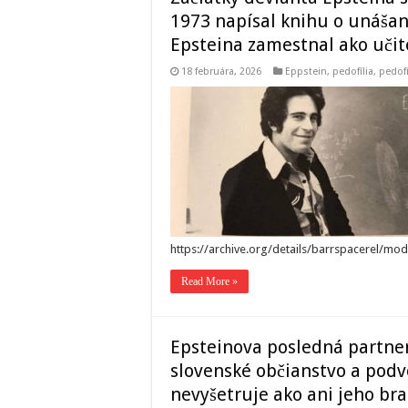
1973 napísal knihu o unášaní
Epsteina zamestnal ako učit
18 februára, 2026
Eppstein
,
pedofília
,
pedof
https://archive.org/details/barrspacerel/mo
Read More »
Epsteinova posledná partner
slovenské občianstvo a podv
nevyšetruje ako ani jeho bra