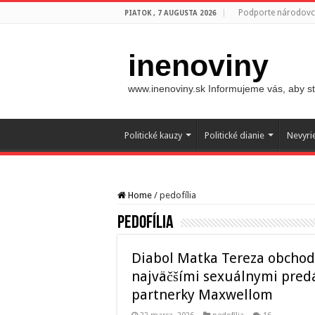
Podporte národovco
PIATOK , 7 AUGUSTA 2026
inenoviny
www.inenoviny.sk Informujeme vás, aby ste
Politické kauzy
Politické dianie
Nevyri
Home
/
pedofília
pedofília
Diabol Matka Tereza obchodo
najväčšími sexuálnymi predá
partnerky Maxwellom