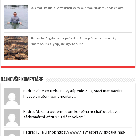
Oklamal Fico ľudí aj vymyslenou operáciou srdca? Nikde mu nevidieť jazvu…
Horiace Los Angeles, požiar podľa plánu? ..ako príprava na smart city
SmartLA2028 a Olympijské hry v LA 2028?
Najnovšie komentáre
Padre: Viete čo treba na vystúpenie z EU, stačí mať väčšinu
hlasov v našom parlamente a...
Padre: Ak sa tu budeme donekonečna nechať od.rbávať
záchranármi štátu s 13 dôchodkami,...
Padre: Tu je článok https://www.hlavnespravy.sk/caka-nas-