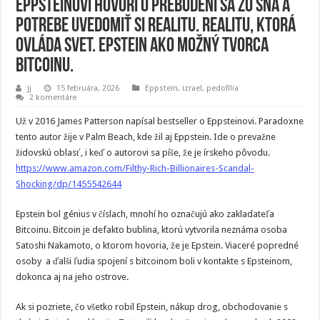
Eppsteinovi hovorí o prebudení sa zo sna a
potrebe uvedomiť si realitu. Realitu, ktorá
ovláda svet. Epstein ako možný tvorca
Bitcoinu.
jj
15 februára, 2026
Eppstein
,
izrael
,
pedofília
2 komentáre
Už v 2016 James Patterson napísal bestseller o Eppsteinovi. Paradoxne
tento autor žije v Palm Beach, kde žil aj Eppstein. Ide o prevažne
židovskú oblasť, i keď o autorovi sa píše, že je írskeho pôvodu.
https://www.amazon.com/Filthy-Rich-Billionaires-Scandal-
Shocking/dp/1455542644
Epstein bol génius v číslach, mnohí ho označujú ako zakladateľa
Bitcoinu. Bitcoin je defakto bublina, ktorú vytvorila neznáma osoba
Satoshi Nakamoto, o ktorom hovoria, že je Epstein. Viaceré popredné
osoby a ďalši ľudia spojení s bitcoinom boli v kontakte s Epsteinom,
dokonca aj na jeho ostrove.
Ak si pozriete, čo všetko robil Epstein, nákup drog, obchodovanie s