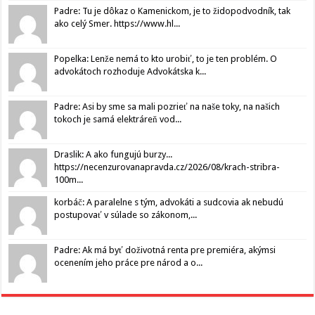
Padre: Tu je dôkaz o Kamenickom, je to židopodvodník, tak
ako celý Smer. https://www.hl...
Popelka: Lenže nemá to kto urobiť, to je ten problém. O
advokátoch rozhoduje Advokátska k...
Padre: Asi by sme sa mali pozrieť na naše toky, na našich
tokoch je samá elektráreň vod...
Draslik: A ako fungujú burzy...
https://necenzurovanapravda.cz/2026/08/krach-stribra-
100m...
korbáč: A paralelne s tým, advokáti a sudcovia ak nebudú
postupovať v súlade so zákonom,...
Padre: Ak má byť doživotná renta pre premiéra, akýmsi
ocenením jeho práce pre národ a o...