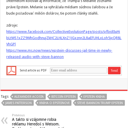
Internetom kolovali aj informácie, že Trumpa s Melanie zoznámil
práve Epstein. Melanie sa vyhrážala médiam súdnou žalobou a že
bude požadovať milión dolárov, tie potom články stiahli.
zdroje:
https://www.facebook.com/CollectiveEvolutionPage/posts/pfbid0uHi
bLtWS1xZZ9WhGodhnujZkHC2LHLXnZ1JGxznn2L8aEFUHLxLoh5jxQR8L
VhGPl
https://www.ms.now/news/epstein-discusses-jail-time-in-newly-
released-audio-with-steve-bannon
Send article as PDF
Tags
ALEXANDER ACOSTA
BITCOIN EPSTEIN
EPSTEIN KNIHA
JAMES PATTERSON
KNIHA O EPSTEINOVI
STEVE BANNON TRUMP EPSTEIN
Previous
A takto si vzájomne robia
reklamu Heredoš s Weisom.