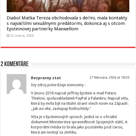
Diabol Matka Tereza obchodovala s deťmi, mala kontakty
s najväčšími sexuálnymi predátormi, dokonca aj s otcom
Epsteinovej partnerky Maxwellom
22 marca, 2026
2 komentáre
Bezpravny stat
27 februára, 2026 at 18:20
Iny zdroj potvrdzuje inenoviny :
V únoru 2016 napsal Jeffrey Epstein e-mail Peteru
Thielovi, spoluzakladateli PayPal a Palantiru. Napsal větu,
která by měla být na titulní straně všech novin na Západě:
„Jak asi víte, zastupuji Rothschildy.“
Věta je v Epsteinových spisech. Jedná se o oficiální
dokument Ministerstva spravedlnosti Spojených států. A
korporátní média to brala jako poznámku pod čarou,
která ani nestojí za zmínku.