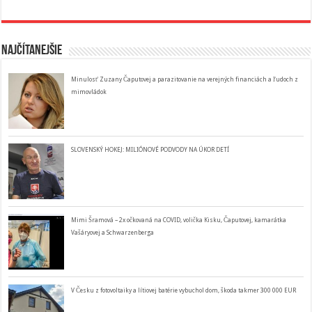
Najčítanejšie
Minulosť Zuzany Čaputovej a parazitovanie na verejných financiách a ľudoch z
mimovládok
SLOVENSKÝ HOKEJ: MILIÓNOVÉ PODVODY NA ÚKOR DETÍ
Mimi Šramová – 2x očkovaná na COVID, volička Kisku, Čaputovej, kamarátka
Vašáryovej a Schwarzenberga
V Česku z fotovoltaiky a lítiovej batérie vybuchol dom, škoda takmer 300 000 EUR