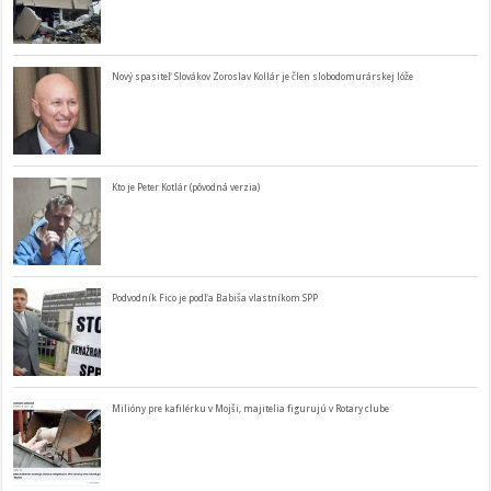
Nový spasiteľ Slovákov Zoroslav Kollár je člen slobodomurárskej lóže
Kto je Peter Kotlár (pôvodná verzia)
Podvodník Fico je podľa Babiša vlastníkom SPP
Milióny pre kafilérku v Mojši, majitelia figurujú v Rotary clube