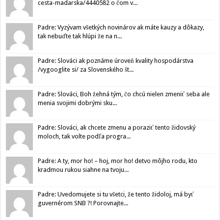
cesta-madarska/4440582 o čom v...
Padre: Vyzývam všetkých novinárov ak máte kauzy a dôkazy,
tak nebuďte tak hlúpi že na n...
Padre: Slováci ak poznáme úroveň kvality hospodárstva
/vygooglite si/ za Slovenského št...
Padre: Slováci, Boh žehná tým, čo chcú nielen zmeniť seba ale
menia svojimi dobrými sku...
Padre: Slováci, ak chcete zmenu a poraziť tento židovský
moloch, tak volte podľa progra...
Padre: A ty, mor ho! – hoj, mor ho! detvo môjho rodu, kto
kradmou rukou siahne na tvoju...
Padre: Uvedomujete si tu všetci, že tento židoloj, má byť
guvernérom SNB ?! Porovnajte...