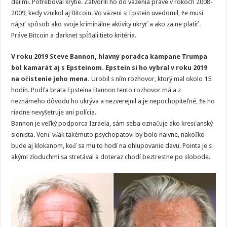
deťmi. Potreboval krytie. Zatvorili ho do väzenia práve v rokoch 2008-
2009, kedy vznikol aj Bitcoin. Vo väzeni si Epstein uvedomil, že musí
nájsť spôsob ako svoje kriminálne aktivity ukryť a ako za ne platiť.
Práve Bitcoin a darknet spĺňali tieto kritéria.
V roku 2019 Steve Bannon, hlavný poradca kampane Trumpa
bol kamarát aj s Epsteinom. Epstein si ho vybral v roku 2019
na očistenie jeho mena.
Urobil s ním rozhovor, ktorý mal okolo 15
hodín. Podľa brata Epsteina Bannon tento rozhovor má a z
neznámeho dôvodu ho ukrýva a nezverejnil a je nepochopiteľné, že ho
riadne nevyšetruje ani polícia.
Bannon je veľký podporca Izraela, sám seba označuje ako kresťanský
sionista. Veriť však takémuto psychopatovi by bolo naivne, nakoľko
bude aj klokanom, keď sa mu to hodí na ohlupovanie davu. Pointa je s
akými zloduchmi sa stretával a doteraz chodí beztrestne po slobode.