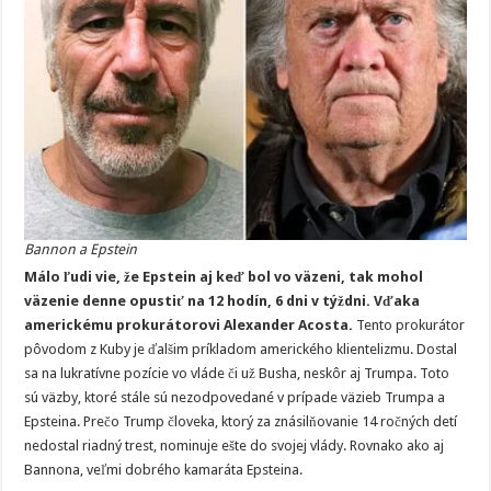
Bannon a Epstein
Málo ľudi vie, že Epstein aj keď bol vo väzeni, tak mohol
väzenie denne opustiť na 12 hodín, 6 dni v týždni. Vďaka
americkému prokurátorovi Alexander Acosta.
Tento prokurátor
pôvodom z Kuby je ďalšim príkladom amerického klientelizmu. Dostal
sa na lukratívne pozície vo vláde či už Busha, neskôr aj Trumpa. Toto
sú väzby, ktoré stále sú nezodpovedané v prípade väzieb Trumpa a
Epsteina. Prečo Trump človeka, ktorý za znásilňovanie 14 ročných detí
nedostal riadný trest, nominuje ešte do svojej vlády. Rovnako ako aj
Bannona, veľmi dobrého kamaráta Epsteina.