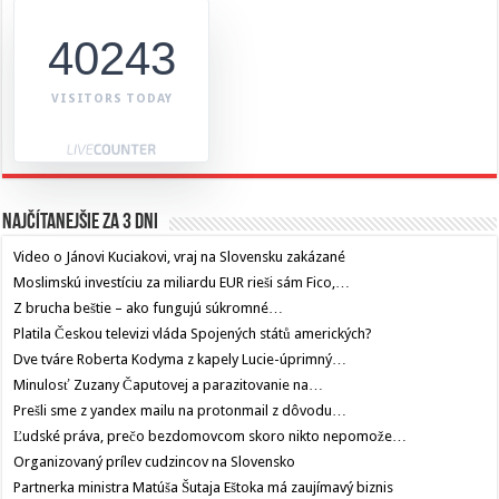
40243
VISITORS TODAY
Najčítanejšie za 3 dni
Video o Jánovi Kuciakovi, vraj na Slovensku zakázané
Moslimskú investíciu za miliardu EUR rieši sám Fico,…
Z brucha beštie – ako fungujú súkromné…
Platila Českou televizi vláda Spojených států amerických?
Dve tváre Roberta Kodyma z kapely Lucie-úprimný…
Minulosť Zuzany Čaputovej a parazitovanie na…
Prešli sme z yandex mailu na protonmail z dôvodu…
Ľudské práva, prečo bezdomovcom skoro nikto nepomože…
Organizovaný prílev cudzincov na Slovensko
Partnerka ministra Matúša Šutaja Eštoka má zaujímavý biznis