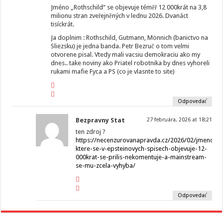
Jméno „Rothschild“ se objevuje téměř 12 000krát na 3,8
milionu stran zveřejněných v lednu 2026. Dvanáct
tisíckrát.
Ja doplnim : Rothschild, Gutmann, Mönnich (banictvo na
Sliezsku) je jedna banda. Petr Bezruč o tom velmi
otvorene pisal. Vtedy mali vacsiu demokraciu ako my
dnes.. take noviny ako Priatel robotnika by dnes vyhoreli
rukami mafie Fyca a PS (co je vlasnte to site)
Odpovedať
Bezpravny Stat
27 februára, 2026 at 18:21
ten zdroj ?
https://necenzurovanapravda.cz/2026/02/jmeno-
ktere-se-v-epsteinovych-spisech-objevuje-12-
000krat-se-prilis-nekomentuje-a-mainstream-
se-mu-zcela-vyhyba/
Odpovedať