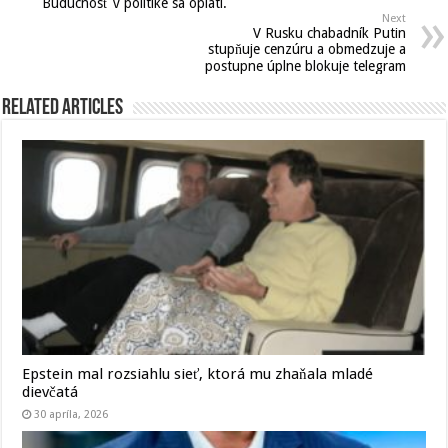
Budúcnosť v politike sa oplatí.
Next
V Rusku chabadník Putin
stupňuje cenzúru a obmedzuje a
postupne úplne blokuje telegram
Related Articles
Epstein mal rozsiahlu sieť, ktorá mu zhaňala mladé
dievčatá
30 apríla, 2026