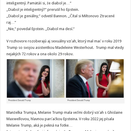
inteligentný. Pamätáš si, že diabol je…“
„Diabol je inteligentný?“ prerušil ho Epstein.
„Diabol je geniálny,“ odvetil Bannon. „Čítal si Miltonovo Ztracené
raj…“
„Nie,“ povedal Epstein. „Diabol ma desí.“
V rozhovore rozoberajú aj sexuálny vzťah, ktorý mal mať v roku 2019
Trump so svojou asistentkou Madeleine Westerhout. Trump mal vtedy
nejakých 72 rokov a ona okolo 29 rokov.
Manželka Trumpa, Melanie Trump mala veľmi dobrý vzťah s Ghislaine
Maxwellovou, hlavnou parťačkou Epsteina. V roku 2022 jej písala
Melanie Trump, aká je pekná na fotke…