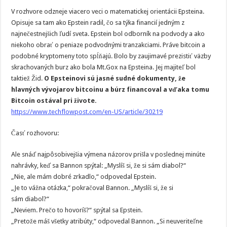
V rozhvore odzneje viacero veci o matematickej orientácii Epsteina.
Opisuje sa tam ako Epstein radil, čo sa týka financií jedným z
najnečestnejšich ľudí sveta. Epstein bol odborník na podvody a ako
niekoho obrať o peniaze podvodnými tranzakciami. Práve bitcoin a
podobné kryptomeny toto spĺňajú. Bolo by zaujimavé prezistiť väzby
skrachovaných burz ako bola Mt.Gox na Epsteina. Jej majiteľ bol
taktiež Žid.
O Epsteinovi sú jasné sudné dokumenty, že
hlavných vývojarov bitcoinu a búrz financoval a vďaka tomu
Bitcoin ostával pri živote.
https://www.techflowpost.com/en-US/article/30219
Časť rozhovoru:
Ale snáď najpôsobivejšia výmena názorov prišla v poslednej minúte
nahrávky, keď sa Bannon spýtal: „Myslíš si, že si sám diabol?“
„Nie, ale mám dobré zrkadlo,“ odpovedal Epstein.
„Je to vážna otázka,“ pokračoval Bannon. „Myslíš si, že si
sám diabol?“
„Neviem. Prečo to hovoríš?“ spýtal sa Epstein.
„Pretože máš všetky atribúty,“ odpovedal Bannon. „Si neuveriteľne