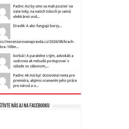
Padre: Asi by sme sa mali pozrieť na
naše toky, na našich tokoch je samá
elektráreň vod...
Draslik: A ako fungujú burzy...
ps://necenzurovanapravda.cz/2026/08/krach-
ibra-100m...
korbáč: A paralelne s tým, advokáti a
sudcovia ak nebudú postupovať v
súlade so zákonom,...
Padre: Ak má byť doživotná renta pre
premiéra, akýmsi ocenením jeho práce
pre národ a o...
tívte nás aj na Facebooku