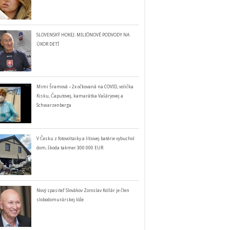
SLOVENSKÝ HOKEJ: MILIÓNOVÉ PODVODY NA
ÚKOR DETÍ
Mimi Šramová – 2x očkovaná na COVID, volička
Kisku, Čaputovej, kamarátka Vašáryovej a
Schwarzenberga
V Česku z fotovoltaiky a lítiovej batérie vybuchol
dom, škoda takmer 300 000 EUR
Nový spasiteľ Slovákov Zoroslav Kollár je člen
slobodomurárskej lóže