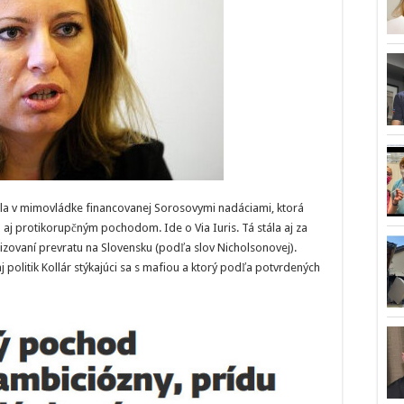
a v mimovládke financovanej Sorosovymi nadáciami, ktorá
 aj protikorupčným pochodom. Ide o Via Iuris. Tá stála aj za
zovaní prevratu na Slovensku (podľa slov Nicholsonovej).
j politik Kollár stýkajúci sa s mafiou a ktorý podľa potvrdených