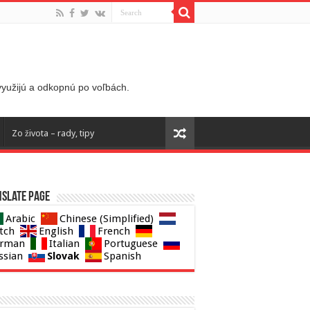
 využijú a odkopnú po voľbách.
Zo života – rady, tipy
slate page
Arabic
Chinese (Simplified)
tch
English
French
rman
Italian
Portuguese
Slovak
ssian
Spanish