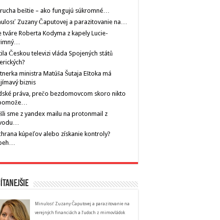
rucha beštie – ako fungujú súkromné…
ulosť Zuzany Čaputovej a parazitovanie na…
 tváre Roberta Kodyma z kapely Lucie-
rimný…
tila Českou televizi vláda Spojených států
erických?
tnerka ministra Matúša Šutaja Eštoka má
jímavý biznis
dské práva, prečo bezdomovcom skoro nikto
pomože…
šli sme z yandex mailu na protonmail z
vodu…
hrana kúpeľov alebo získanie kontroly?
íbeh…
ítanejšie
Minulosť Zuzany Čaputovej a parazitovanie na
verejných financiách a ľudoch z mimovládok