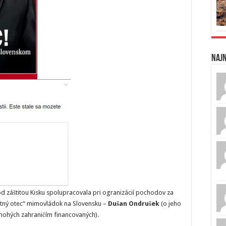
Naj
od záštitou Kisku spolupracovala pri ogranizácií pochodov za
rstný otec“ mimovládok na Slovensku –
Dušan Ondrušek
(o jeho
mnohých zahraničím financovaných).