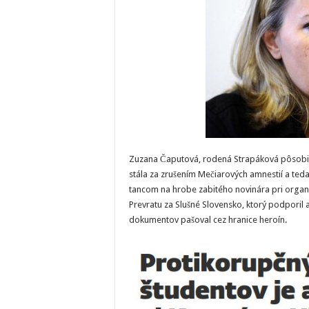
Zuzana Čaputová, rodená Strapáková pôsobil
stála za zrušením Mečiarových amnestií a teda
tancom na hrobe zabitého novinára pri organi
Prevratu za Slušné Slovensko, ktorý podporil a
dokumentov pašoval cez hranice heroín.