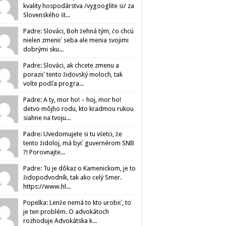
kvality hospodárstva /vygooglite si/ za
Slovenského št...
Padre: Slováci, Boh žehná tým, čo chcú
nielen zmeniť seba ale menia svojimi
dobrými sku...
Padre: Slováci, ak chcete zmenu a
poraziť tento židovský moloch, tak
volte podľa progra...
Padre: A ty, mor ho! – hoj, mor ho!
detvo môjho rodu, kto kradmou rukou
siahne na tvoju...
Padre: Uvedomujete si tu všetci, že
tento židoloj, má byť guvernérom SNB
?! Porovnajte...
Padre: Tu je dôkaz o Kamenickom, je to
židopodvodník, tak ako celý Smer.
https://www.hl...
Popelka: Lenže nemá to kto urobiť, to
je ten problém. O advokátoch
rozhoduje Advokátska k...