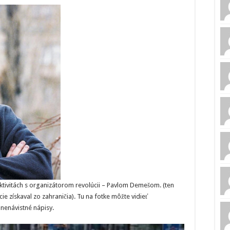
ivitách s organizátorom revolúcii – Pavlom Demešom. (ten
e získaval zo zahraničia). Tu na fotke môžte vidieť
nenávistné nápisy.