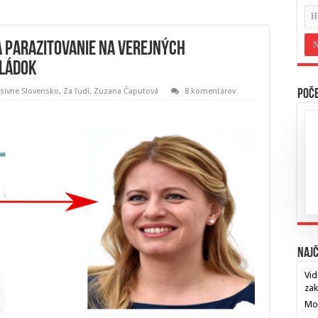
 parazitovanie na verejných
vládok
esívne Slovensko
,
Za ľudí
,
Zuzana Čaputová
8 komentárov
Poče
Najč
Vid
za
Mos
…