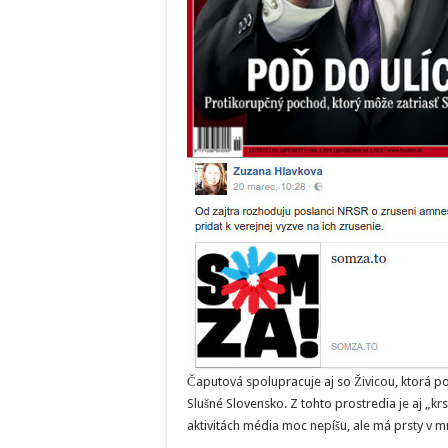
Čaputová spolupracuje aj so Živicou, ktorá p
Slušné Slovensko. Z tohto prostredia je aj „k
aktivitách média moc nepíšu, ale má prsty v 