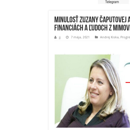
Minulosť Zuzany Čaputovej a
financiách a ľudoch z mimo
jj
7 mája, 2021
Andrej Kiska
,
Progr