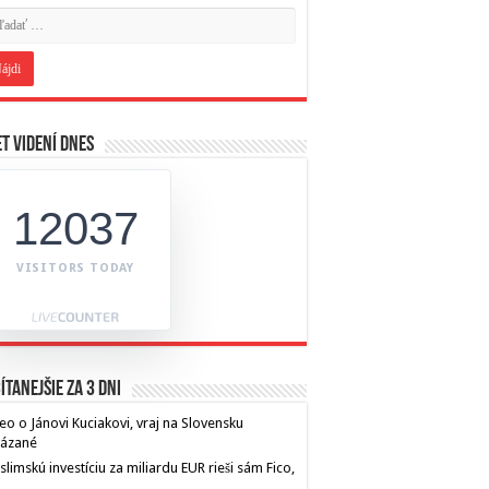
t videní dnes
12037
VISITORS TODAY
ítanejšie za 3 dni
eo o Jánovi Kuciakovi, vraj na Slovensku
kázané
limskú investíciu za miliardu EUR rieši sám Fico,