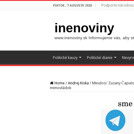
Podporte národovco
PIATOK , 7 AUGUSTA 2026
inenoviny
www.inenoviny.sk Informujeme vás, aby ste
Politické kauzy
Politické dianie
Nevyri
Home
/
Andrej Kiska
/
Minulosť Zuzany Čaputov
mimovládok