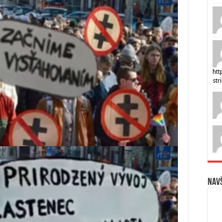
htt
str
Navš