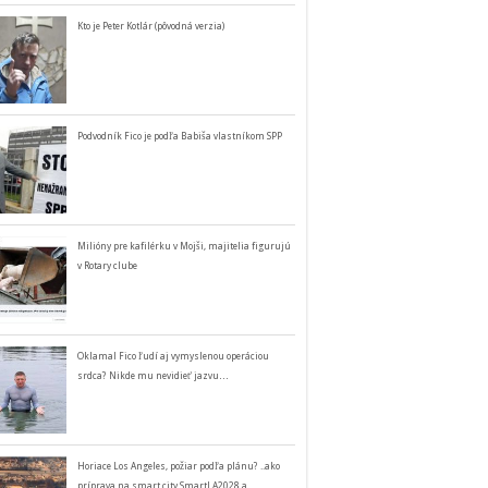
Kto je Peter Kotlár (pôvodná verzia)
Podvodník Fico je podľa Babiša vlastníkom SPP
Milióny pre kafilérku v Mojši, majitelia figurujú
v Rotary clube
Oklamal Fico ľudí aj vymyslenou operáciou
srdca? Nikde mu nevidieť jazvu…
Horiace Los Angeles, požiar podľa plánu? ..ako
príprava na smart city SmartLA2028 a