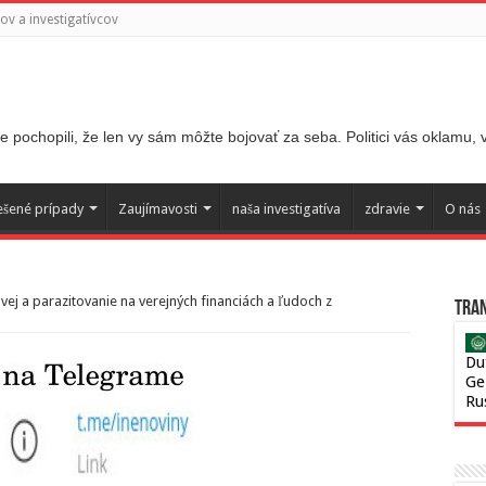
v a investigatívcov
 pochopili, že len vy sám môžte bojovať za seba. Politici vás oklamu,
ešené prípady
Zaujímavosti
naša investigatíva
zdravie
O nás
ej a parazitovanie na verejných financiách a ľudoch z
Tran
Du
Ge
Ru