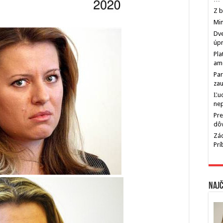
Z b
Min
Dve
úp
Pla
am
Par
zau
Ľu
ne
Pre
dô
Zác
Pr
Najč