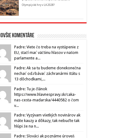
Olympijské hry v LA 2028?
novšie komentáre
Padre: Viete čo treba na vystúpenie z
EU, stačí mať väčšinu hlasov v našom
parlamente a...
Padre: Ak sa tu budeme donekonečna
nechať od.rbávať záchranármi štátu s
13 dôchodkami,...
Padre: Tu je článok
https://www.hlavnespravy.sk/caka-
nas-cesta-madarska/4440582 o čom
v...
Padre: Vyzývam všetkých novinárov ak
máte kauzy a dôkazy, tak nebuďte tak
hlúpi že na n...
Padre: Slováci ak poznáme úroveň