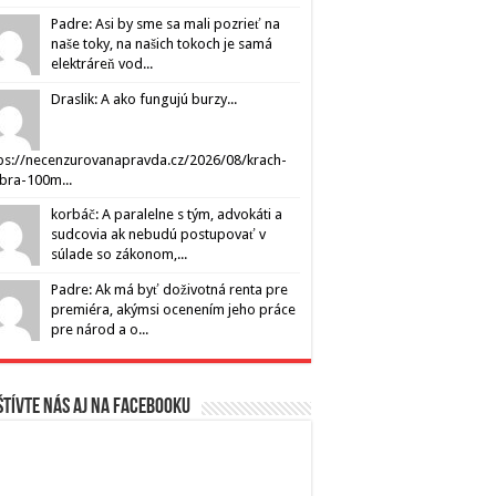
Padre: Asi by sme sa mali pozrieť na
naše toky, na našich tokoch je samá
elektráreň vod...
Draslik: A ako fungujú burzy...
ps://necenzurovanapravda.cz/2026/08/krach-
ibra-100m...
korbáč: A paralelne s tým, advokáti a
sudcovia ak nebudú postupovať v
súlade so zákonom,...
Padre: Ak má byť doživotná renta pre
premiéra, akýmsi ocenením jeho práce
pre národ a o...
tívte nás aj na Facebooku