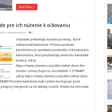
Read More »
de pre ich nútenie k očkovaniu
esty a demonštrácie
1
V Kanade prebiehajú masívne protesty, ktoré
odštartovali kamionisti. Príčinou protestu
kamiónistov je zavedenie povinného očkovania pre
kamionistov, ktorí prechádzajú americko-kanadské
hranice. zdroj:
https://www.ctvnews.ca/politics/what-does-the-
trucker-convoy-hope-to-accomplish-1.5758489
zdroj: https://www.ctvnews.ca/politics/what-does-
8489 Pôvodne kamiónisti mali v pláne len bojovať proti
dpory verejnosti sa ich aktivity rozšírili. Hnutie má obrovskú