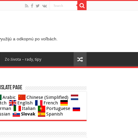
 využijú a odkopnú po voľbách.
Zo života – rady, tipy
slate page
Arabic
Chinese (Simplified)
tch
English
French
rman
Italian
Portuguese
Slovak
ssian
Spanish