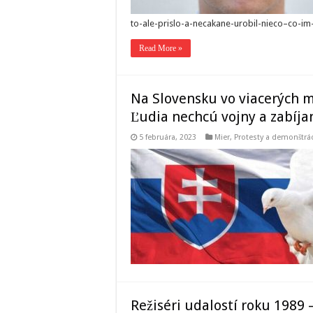
to-ale-prislo-a-necakane-urobil-nieco–co
Read More »
Na Slovensku vo viacerých m
Ľudia nechcú vojny a zabíja
5 februára, 2023
Mier
,
Protesty a demonštrá
Režiséri udalostí roku 1989 –