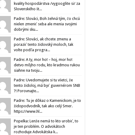
kvality hospodárstva /vygooglite si/ za
Slovenského št...
Padre: Slováci, Boh žehná tým, čo chcú
nielen zmeniť seba ale menia svojimi
dobrými sku...
Padre: Slováci, ak chcete zmenu a
poraziť tento židovský moloch, tak
volte podľa progra...
Padre: A ty, mor ho! – hoj, mor ho!
detvo môjho rodu, kto kradmou rukou
siahne na tvoju...
Padre: Uvedomujete si tu všetci, že
tento židoloj, má byť guvernérom SNB
?! Porovnajte...
Padre: Tu je dôkaz o Kamenickom, je to
židopodvodník, tak ako celý Smer.
https://www.hl...
Popelka: Lenže nemá to kto urobiť, to
je ten problém. O advokátoch
rozhoduje Advokátska k...