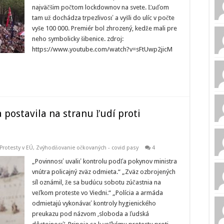
najväčšim počtom lockdownov na svete. Ľuďom
tam už dochádza trpezlivosť a vyšli do ulíc v počte
vyše 100 000. Premiér bol zhrozený, kedže mali pre
neho symbolicky šibenice. zdroj:
https://www.youtube.com/watch?v=sFtUwp2jicM
 postavila na stranu ľudí proti
Protesty v EÚ
,
Zvýhodňovanie očkovaných - covid pasy
4
„Povinnosť uvaliť kontrolu podľa pokynov ministra
vnútra policajný zväz odmieta.“ „Zväz ozbrojených
síl oznámil, že sa budúcu sobotu zúčastnia na
veľkom proteste vo Viedni.“ „Polícia a armáda
odmietajú vykonávať kontroly hygienického
preukazu pod názvom ‚sloboda a ľudská