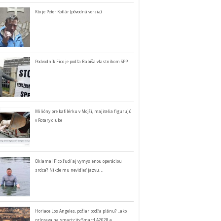
Kto je Peter Kotlár (pôvodná verzia)
Podvodník Fico je podľa Babiša vlastníkom SPP
Milióny pre kafilérku v Mojši, majitelia figurujú
v Rotary clube
Oklamal Fico ľudí aj vymyslenou operáciou
srdca? Nikde mu nevidieť jazvu…
Horiace Los Angeles, požiar podľa plánu? ..ako
príprava na smart city SmartLA2028 a