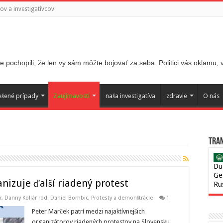
v a investigatívcov
 pochopili, že len vy sám môžte bojovať za seba. Politici vás oklamu,
ešené prípady
Zaujímavosti
naša investigatíva
zdravie
O nás
Tran
Du
Ge
nizuje ďalší riadený protest
Ru
r
,
Danny Kollár rod. Daniel Bombic
,
Protesty a demonštrácie
1
Peter Marček patrí medzi najaktívnejšich
organizátorov riadených protestov na Slovensku.