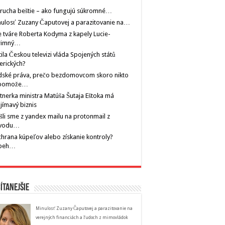
rucha beštie – ako fungujú súkromné…
ulosť Zuzany Čaputovej a parazitovanie na…
 tváre Roberta Kodyma z kapely Lucie-
rimný…
tila Českou televizi vláda Spojených států
erických?
dské práva, prečo bezdomovcom skoro nikto
pomože…
tnerka ministra Matúša Šutaja Eštoka má
jímavý biznis
šli sme z yandex mailu na protonmail z
vodu…
hrana kúpeľov alebo získanie kontroly?
íbeh…
ítanejšie
Minulosť Zuzany Čaputovej a parazitovanie na
verejných financiách a ľudoch z mimovládok