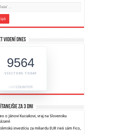
t videní dnes
9564
VISITORS TODAY
ítanejšie za 3 dni
eo o Jánovi Kuciakovi, vraj na Slovensku
kázané
limskú investíciu za miliardu EUR rieši sám Fico,