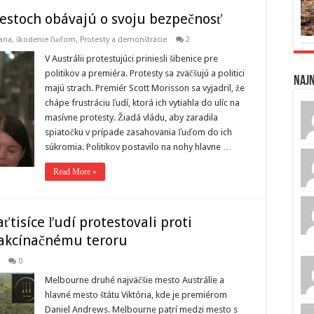
rotestoch obávajú o svoju bezpečnosť
ikana, škodenie ľuďom
,
Protesty a demonštrácie
2
V Austrálii protestujúci priniesli šibenice pre
politikov a premiéra. Protesty sa zväčšujú a politici
Naj
majú strach. Premiér Scott Morisson sa vyjadril, že
chápe frustráciu ľudí, ktorá ich vytiahla do ulíc na
masívne protesty. Žiadá vládu, aby zaradila
spiatočku v prípade zasahovania ľuďom do ich
súkromia. Politikov postavilo na nohy hlavne …
Read More »
ťtisíce ľudí protestovali proti
vakcínačnému teroru
0
Melbourne druhé najväčšie mesto Austrálie a
hlavné mesto štátu Viktória, kde je premiérom
Daniel Andrews. Melbourne patrí medzi mesto s