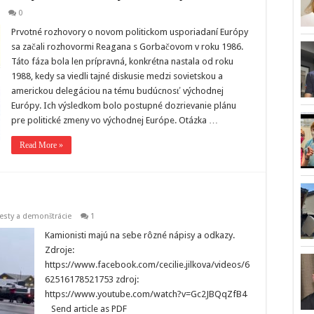
0
Prvotné rozhovory o novom politickom usporiadaní Európy
sa začali rozhovormi Reagana s Gorbačovom v roku 1986.
Táto fáza bola len prípravná, konkrétna nastala od roku
1988, kedy sa viedli tajné diskusie medzi sovietskou a
americkou delegáciou na tému budúcnosť východnej
Európy. Ich výsledkom bolo postupné dozrievanie plánu
pre politické zmeny vo východnej Európe. Otázka …
Read More »
esty a demonštrácie
1
Kamionisti majú na sebe rôzné nápisy a odkazy.
Zdroje:
https://www.facebook.com/cecilie.jilkova/videos/6
62516178521753 zdroj:
https://www.youtube.com/watch?v=Gc2JBQqZfB4
Send article as PDF