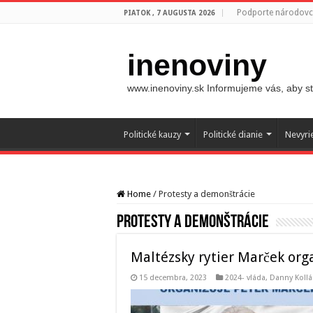
Podporte národovco
PIATOK , 7 AUGUSTA 2026
inenoviny
www.inenoviny.sk Informujeme vás, aby ste
Politické kauzy
Politické dianie
Nevyri
Home
/
Protesty a demonštrácie
Protesty a demonštrácie
Maltézsky rytier Marček orga
15 decembra, 2023
2024- vláda
,
Danny Kollá