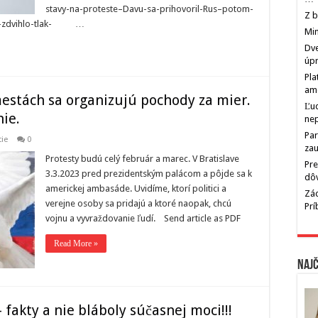
stavy-na-proteste–Davu-sa-prihovoril-Rus–potom-
Z b
-im-zdvihlo-tlak- …
Min
Dve
úp
Pla
am
estách sa organizujú pochody za mier.
Ľu
nie.
ne
Par
cie
0
zau
Protesty budú celý február a marec. V Bratislave
Pre
3.3.2023 pred prezidentským palácom a pôjde sa k
dô
americkej ambasáde. Uvidíme, ktorí politici a
Zác
verejne osoby sa pridajú a ktoré naopak, chcú
Pr
vojnu a vyvraždovanie ľudí. Send article as PDF
Read More »
Najč
 fakty a nie bláboly súčasnej moci!!!