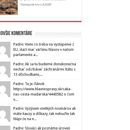
Olympijské hry v LA 2028?
novšie komentáre
Padre: Viete čo treba na vystúpenie z
EU, stačí mať väčšinu hlasov v našom
parlamente a...
Padre: Ak sa tu budeme donekonečna
nechať od.rbávať záchranármi štátu s
13 dôchodkami,...
Padre: Tu je článok
https://www.hlavnespravy.sk/caka-
nas-cesta-madarska/4440582 o čom
v...
Padre: Vyzývam všetkých novinárov ak
máte kauzy a dôkazy, tak nebuďte tak
hlúpi že na n...
Padre: Slováci ak poznáme úroveň