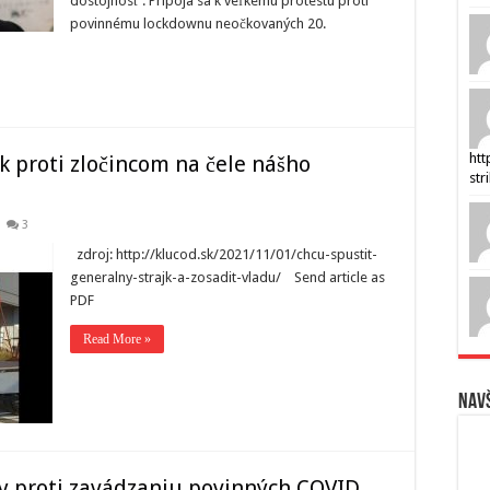
dôstojnosť‘. Pripoja sa k veľkému protestu proti
povinnému lockdownu neočkovaných 20.
htt
k proti zločincom na čele nášho
str
3
zdroj: http://klucod.sk/2021/11/01/chcu-spustit-
generalny-strajk-a-zosadit-vladu/ Send article as
PDF
Read More »
Navš
ty proti zavádzaniu povinných COVID