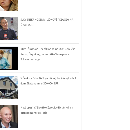
SLOVENSKÝ HOKEJ: MILIÓNOVÉ PODVODY NA
ÚKOR DETÍ
Mimi Šramová – 2x očkovaná na COVID, volička
Kisku, Čaputovej, kamarátka Vašáryovej a
Schwarzenberga
V Česku z fotovoltaiky a lítiovej batérie vybuchol
dom, škoda takmer 300 000 EUR
Nový spasiteľ Slovákov Zoroslav Kollár je člen
slobodomurárskej lóže