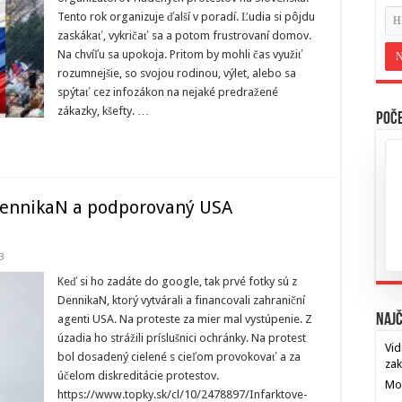
Tento rok organizuje ďalší v poradí. Ľudia si pôjdu
zaskákať, vykričať sa a potom frustrovaní domov.
Na chvíľu sa upokoja. Pritom by mohli čas využiť
rozumnejšie, so svojou rodinou, výlet, alebo sa
spýtať cez infozákon na nejaké predražené
zákazky, kšefty. …
Poče
 DennikaN a podporovaný USA
3
Keď si ho zadáte do google, tak prvé fotky sú z
DennikaN, ktorý vytvárali a financovali zahraniční
Najč
agenti USA. Na proteste za mier mal vystúpenie. Z
úzadia ho strážili príslušnici ochránky. Na protest
Vid
bol dosadený cielené s cieľom provokovať a za
za
účelom diskreditácie protestov.
Mos
https://www.topky.sk/cl/10/2478897/Infarktove-
…