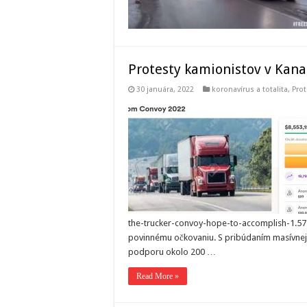
Protesty kamionistov v Kana
30 januára, 2022
koronavírus a totalita
,
Prot
the-trucker-convoy-hope-to-accomplish-1.575
povinnému očkovaniu. S pribúdaním masívnej po
podporu okolo 200 …
Read More »