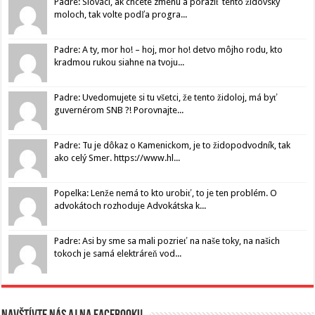
Padre: Slováci, ak chcete zmenu a poraziť tento židovský
moloch, tak volte podľa progra...
Padre: A ty, mor ho! – hoj, mor ho! detvo môjho rodu, kto
kradmou rukou siahne na tvoju...
Padre: Uvedomujete si tu všetci, že tento židoloj, má byť
guvernérom SNB ?! Porovnajte...
Padre: Tu je dôkaz o Kamenickom, je to židopodvodník, tak
ako celý Smer. https://www.hl...
Popelka: Lenže nemá to kto urobiť, to je ten problém. O
advokátoch rozhoduje Advokátska k...
Padre: Asi by sme sa mali pozrieť na naše toky, na našich
tokoch je samá elektráreň vod...