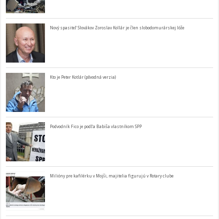
Nový spasiteľ Slovákov Zoroslav Kollár je člen slobodomurárskej lóže
Kto je Peter Kotlár (pôvodná verzia)
Podvodník Fico je podľa Babiša vlastníkom SPP
Milióny pre kafilérku v Mojši, majitelia figurujú v Rotary clube