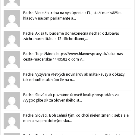
Padre: Viete čo treba na vystúpenie z EU, stačí mať väčšinu
hlasov v našom parlamente a...
Padre: Ak sa tu budeme donekonečna nechať od.rbávať
záchranármi štátu s 13 dôchodkami,...
Padre: Tu je článok https://www.hlavnespravy.sk/caka-nas-
cesta-madarska/4440582 o čom v...
Padre: Vyzývam všetkých novinárov ak máte kauzy a dôkazy,
tak nebuďte tak hlúpi že na n...
Padre: Slováci ak poznáme úroveň kvality hospodárstva
/vygooglite si/ za Slovenského št...
Padre: Slováci, Boh žehná tým, čo chcú nielen zmeniť seba ale
menia svojimi dobrými sku...