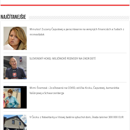
Najčítanejšie
Minulosť Zuzany Čaputovej a parazitovanie na verejných financiách a ľudoch z
mimovládok
SLOVENSKÝ HOKEJ: MILIÓNOVÉ PODVODY NA ÚKOR DETÍ
Mimi Šramová – 2x očkovaná na COVID, volička Kisku, Čaputovej, kamarátka
Vašáryovej a Schwarzenberga
V Česku z fotovoltaiky a lítiovej batérie vybuchol dom, škoda takmer 300 000 EUR