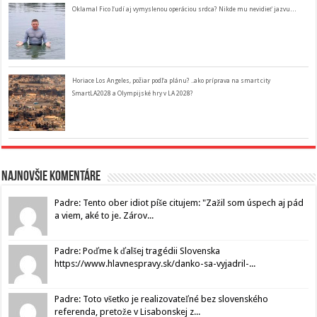
Oklamal Fico ľudí aj vymyslenou operáciou srdca? Nikde mu nevidieť jazvu…
Horiace Los Angeles, požiar podľa plánu? ..ako príprava na smart city
SmartLA2028 a Olympijské hry v LA 2028?
Najnovšie komentáre
Padre: Tento ober idiot píše citujem: "Zažil som úspech aj pád
a viem, aké to je. Zárov...
Padre: Poďme k ďalšej tragédii Slovenska
https://www.hlavnespravy.sk/danko-sa-vyjadril-...
Padre: Toto všetko je realizovateľné bez slovenského
referenda, pretože v Lisabonskej z...