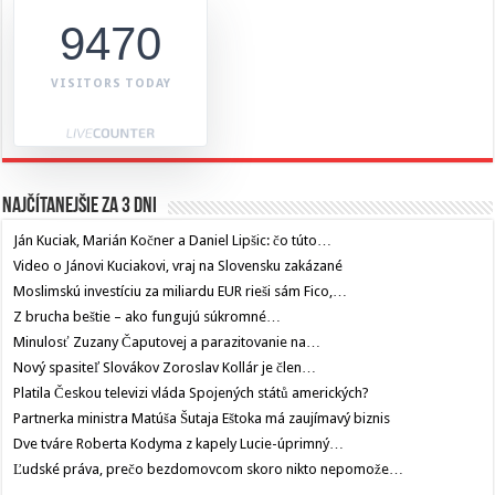
9470
VISITORS TODAY
Najčítanejšie za 3 dni
Ján Kuciak, Marián Kočner a Daniel Lipšic: čo túto…
Video o Jánovi Kuciakovi, vraj na Slovensku zakázané
Moslimskú investíciu za miliardu EUR rieši sám Fico,…
Z brucha beštie – ako fungujú súkromné…
Minulosť Zuzany Čaputovej a parazitovanie na…
Nový spasiteľ Slovákov Zoroslav Kollár je člen…
Platila Českou televizi vláda Spojených států amerických?
Partnerka ministra Matúša Šutaja Eštoka má zaujímavý biznis
Dve tváre Roberta Kodyma z kapely Lucie-úprimný…
Ľudské práva, prečo bezdomovcom skoro nikto nepomože…