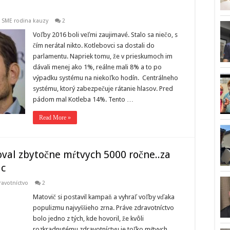
,
SME rodina kauzy
2
Voľby 2016 boli veľmi zaujimavé. Stalo sa niečo, s
čím nerátal nikto. Kotlebovci sa dostali do
parlamentu. Napriek tomu, že v prieskumoch im
dávali menej ako 1%, reálne mali 8% a to po
výpadku systému na niekoľko hodín. Centrálneho
systému, ktorý zabezpečuje rátanie hlasov. Pred
pádom mal Kotleba 14%. Tento …
Read More »
oval zbytočne mŕtvych 5000 ročne..za
ac
ravotníctvo
2
Matovič si postavil kampaň a vyhraľ voľby vďaka
populizmu najvyššieho zrna. Práve zdravotníctvo
bolo jedno z tých, kde hovoril, že kvôli
rozkradnutému zdravotníctvu je toľko mŕtvych.