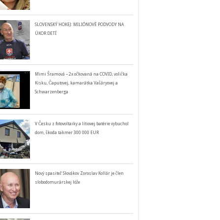
SLOVENSKÝ HOKEJ: MILIÓNOVÉ PODVODY NA
ÚKOR DETÍ
Mimi Šramová – 2x očkovaná na COVID, volička
Kisku, Čaputovej, kamarátka Vašáryovej a
Schwarzenberga
V Česku z fotovoltaiky a lítiovej batérie vybuchol
dom, škoda takmer 300 000 EUR
Nový spasiteľ Slovákov Zoroslav Kollár je člen
slobodomurárskej lóže