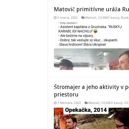
Matovič primitívne uráža R
3 marca, 2022
Matovič, OĽANO kauzy
,
Rusko
Štromajer a jeho aktivity v 
priestoru
7 februára, 2022
Matovič, OĽANO kauzy
,
OĽ