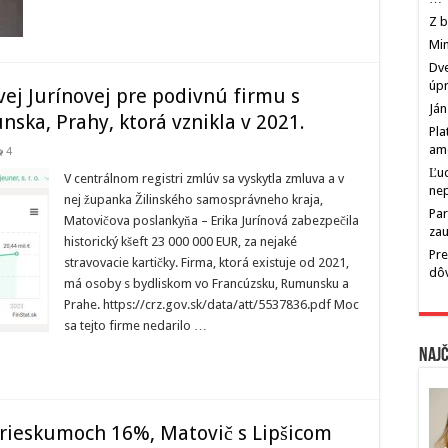
Z b
Min
Dve
úp
ej Jurínovej pre podivnú firmu s
Ján
ska, Prahy, ktorá vznikla v 2021.
Pla
am
4
Ľu
V centrálnom registri zmlúv sa vyskytla zmluva a v
ne
nej županka Žilinského samosprávneho kraja,
Par
Matovičova poslankyňa – Erika Jurínová zabezpečila
zau
historický kšeft 23 000 000 EUR, za nejaké
Pre
stravovacie kartičky. Firma, ktorá existuje od 2021,
dô
má osoby s bydliskom vo Francúzsku, Rumunsku a
Prahe. https://crz.gov.sk/data/att/5537836.pdf Moc
sa tejto firme nedarilo …
Najč
prieskumoch 16%, Matovič s Lipšicom