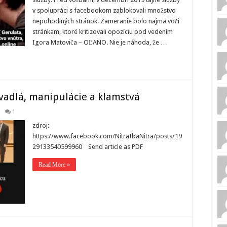
v spolupráci s facebookom zablokovali množstvo
nepohodlných stránok. Zameranie bolo najmä voči
stránkam, ktoré kritizovali opozíciu pod vedením
Igora Matoviča – OĽANO. Nie je náhoda, že …
vadlá, manipulácie a klamstvá
1
zdroj:
https://www.facebook.com/NitraIbaNitra/posts/19
29133540599960 Send article as PDF
Read More »