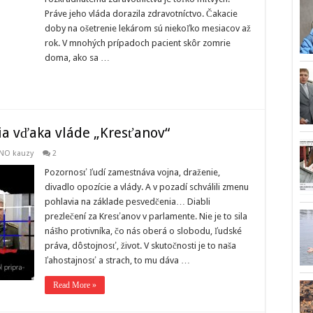
Práve jeho vláda dorazila zdravotníctvo. Čakacie
doby na ošetrenie lekárom sú niekoľko mesiacov až
rok. V mnohých prípadoch pacient skôr zomrie
doma, ako sa …
a vďaka vláde „Kresťanov“
NO kauzy
2
Pozornosť ľudí zamestnáva vojna, draženie,
divadlo opozície a vlády. A v pozadí schválili zmenu
pohlavia na základe pesvedčenia… Diabli
prezlečení za Kresťanov v parlamente. Nie je to sila
nášho protivníka, čo nás oberá o slobodu, ľudské
práva, dôstojnosť, život. V skutočnosti je to naša
ľahostajnosť a strach, to mu dáva …
Read More »