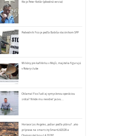
Kto je Peter Kotlár (pôvodná verzia)
Podvodník Fico je podľa Babiša vlastníkom SPP
Milióny pre kafilérku v Mojši, majitelia figurujú
v Rotary clube
Oklamal Fico ľudí aj vymyslenou operáciou
srdca? Nikde mu nevidieť jazvu…
Horiace Los Angeles, požiar podľa plánu? ..ako
príprava na smart city SmartLA2028 a
Olympijské hry v LA 2028?