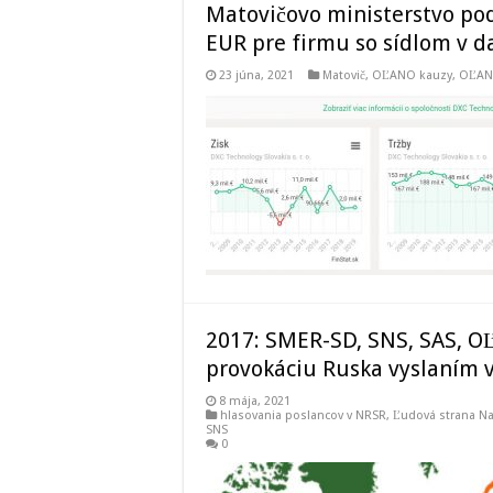
Matovičovo ministerstvo pod
EUR pre firmu so sídlom v d
23 júna, 2021
Matovič, OĽANO kauzy
,
OĽA
2017: SMER-SD, SNS, SAS, O
provokáciu Ruska vyslaním v
8 mája, 2021
hlasovania poslancov v NRSR
,
Ľudová strana Na
SNS
0