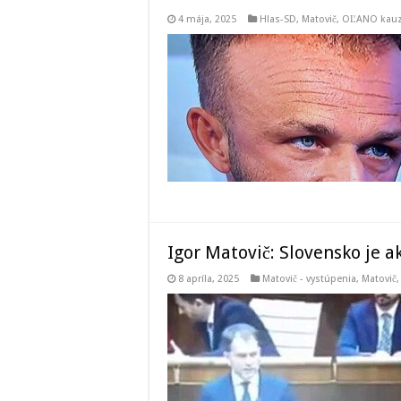
4 mája, 2025
Hlas-SD
,
Matovič, OĽANO kau
Igor Matovič: Slovensko je a
8 apríla, 2025
Matovič - vystúpenia
,
Matovič