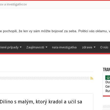
v a investigatívcov
 pochopili, že len vy sám môžte bojovať za seba. Politici vás oklamu,
ešené prípady
Zaujímavosti
naša investigatíva
zdravie
O nás
Tran
Du
Ge
Ru
Dilino s malým, ktorý kradol a učil sa