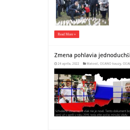
Read More »
Zmena pohlavia jednoduchši
24 apríla, 2022
Matovič, OĽANO kauzy
,
OĽA