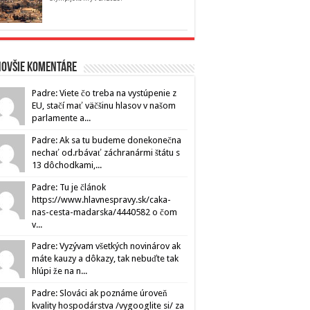
novšie komentáre
Padre: Viete čo treba na vystúpenie z
EU, stačí mať väčšinu hlasov v našom
parlamente a...
Padre: Ak sa tu budeme donekonečna
nechať od.rbávať záchranármi štátu s
13 dôchodkami,...
Padre: Tu je článok
https://www.hlavnespravy.sk/caka-
nas-cesta-madarska/4440582 o čom
v...
Padre: Vyzývam všetkých novinárov ak
máte kauzy a dôkazy, tak nebuďte tak
hlúpi že na n...
Padre: Slováci ak poznáme úroveň
kvality hospodárstva /vygooglite si/ za