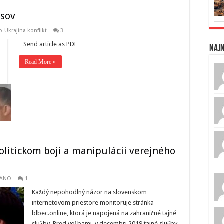
usov
-Ukrajina konflikt
3
Send article as PDF
Naj
Read More »
politickom boji a manipulácii verejného
ANO
1
Každý nepohodlný názor na slovenskom
internetovom priestore monitoruje stránka
blbec.online, ktorá je napojená na zahraničné tajné
služby. Pred voľbami, v decembri 2019 tajné služby