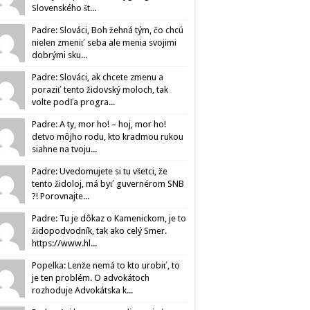
Slovenského št...
Padre: Slováci, Boh žehná tým, čo chcú
nielen zmeniť seba ale menia svojimi
dobrými sku...
Padre: Slováci, ak chcete zmenu a
poraziť tento židovský moloch, tak
volte podľa progra...
Padre: A ty, mor ho! – hoj, mor ho!
detvo môjho rodu, kto kradmou rukou
siahne na tvoju...
Padre: Uvedomujete si tu všetci, že
tento židoloj, má byť guvernérom SNB
?! Porovnajte...
Padre: Tu je dôkaz o Kamenickom, je to
židopodvodník, tak ako celý Smer.
https://www.hl...
Popelka: Lenže nemá to kto urobiť, to
je ten problém. O advokátoch
rozhoduje Advokátska k...