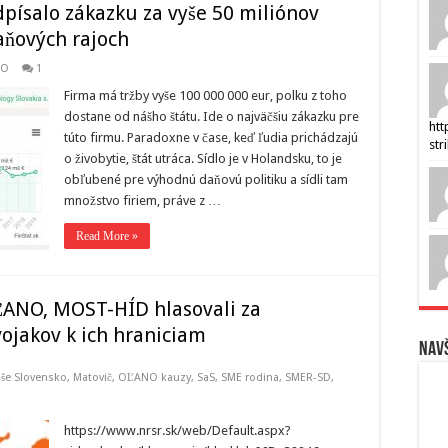
písalo zákazku za vyše 50 miliónov
aňových rajoch
NO
1
Firma má tržby vyše 100 000 000 eur, polku z toho
dostane od nášho štátu. Ide o najväčšiu zákazku pre
htt
túto firmu. Paradoxne v čase, keď ľudia prichádzajú
str
o živobytie, štát utráca. Sídlo je v Holandsku, to je
obľubené pre výhodnú daňovú politiku a sídli tam
množstvo firiem, práve z …
Read More »
ĽANO, MOST-HÍD hlasovali za
ojakov k ich hraniciam
Navš
še Slovensko
,
Matovič, OĽANO kauzy
,
SaS
,
SME rodina
,
SMER-SD
,
https://www.nrsr.sk/web/Default.aspx?