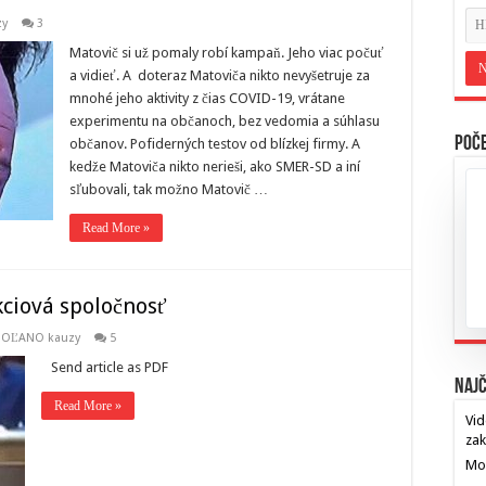
zy
3
Matovič si už pomaly robí kampaň. Jeho viac počuť
a vidieť. A doteraz Matoviča nikto nevyšetruje za
mnohé jeho aktivity z čias COVID-19, vrátane
experimentu na občanoch, bez vedomia a súhlasu
Poče
občanov. Pofiderných testov od blízkej firmy. A
kedže Matoviča nikto nerieši, ako SMER-SD a iní
sľubovali, tak možno Matovič …
Read More »
kciová spoločnosť
, OĽANO kauzy
5
Send article as PDF
Najč
Read More »
Vid
za
Mos
…