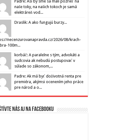
Padre: Asi by sme sa mali pozrieť na
naše toky, na našich tokoch je samá
elektráreň vod...
Draslik: A ako fungujú burzy...
ps://necenzurovanapravda.cz/2026/08/krach-
ibra-100m...
korbáč: A paralelne s tým, advokáti a
sudcovia ak nebudú postupovať v
súlade so zákonom,...
Padre: Ak má byť doživotná renta pre
premiéra, akýmsi ocenením jeho práce
pre národ a o...
tívte nás aj na Facebooku