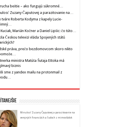
rucha beštie – ako fungujú súkromné…
ulosť Zuzany Čaputovej a parazitovanie na…
 tváre Roberta Kodyma z kapely Lucie-
rimný…
 Kuciak, Marián Kočner a Daniel Lipšic: čo túto…
tila Českou televizi vláda Spojených států
erických?
dské práva, prečo bezdomovcom skoro nikto
pomože…
tnerka ministra Matúša Šutaja Eštoka má
jímavý biznis
šli sme z yandex mailu na protonmail z
vodu…
ítanejšie
Minulosť Zuzany Čaputovej a parazitovanie na
verejných financiách a ľudoch z mimovládok