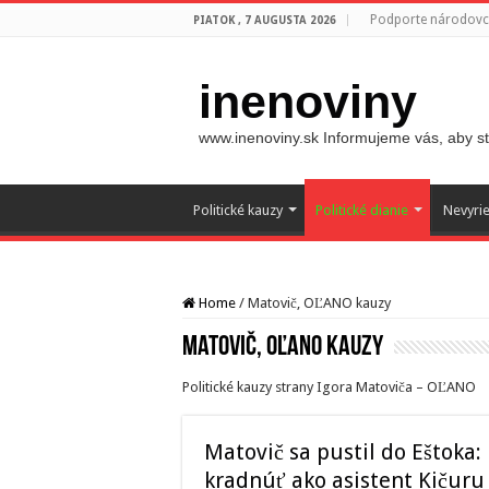
Podporte národovco
PIATOK , 7 AUGUSTA 2026
inenoviny
www.inenoviny.sk Informujeme vás, aby ste
Politické kauzy
Politické dianie
Nevyri
Home
/
Matovič, OĽANO kauzy
Matovič, OĽANO kauzy
Politické kauzy strany Igora Matoviča – OĽANO
Matovič sa pustil do Eštoka: 
kradnúť ako asistent Kičuru