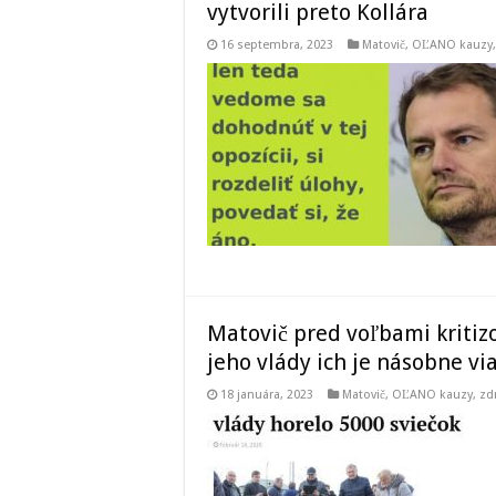
vytvorili preto Kollára
16 septembra, 2023
Matovič, OĽANO kauzy
Matovič pred voľbami kritiz
jeho vlády ich je násobne vi
18 januára, 2023
Matovič, OĽANO kauzy
,
zd