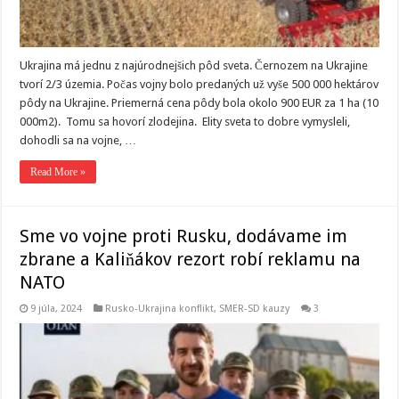
Ukrajina má jednu z najúrodnejšich pôd sveta. Černozem na Ukrajine
tvorí 2/3 územia. Počas vojny bolo predaných už vyše 500 000 hektárov
pôdy na Ukrajine. Priemerná cena pôdy bola okolo 900 EUR za 1 ha (10
000m2). Tomu sa hovorí zlodejina. Elity sveta to dobre vymysleli,
dohodli sa na vojne, …
Read More »
Sme vo vojne proti Rusku, dodávame im
zbrane a Kaliňákov rezort robí reklamu na
NATO
9 júla, 2024
Rusko-Ukrajina konflikt
,
SMER-SD kauzy
3