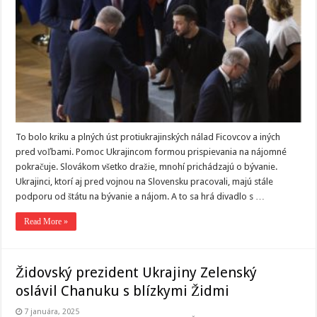
To bolo kriku a plných úst protiukrajinských nálad Ficovcov a iných
pred voľbami. Pomoc Ukrajincom formou prispievania na nájomné
pokračuje. Slovákom všetko dražie, mnohí prichádzajú o bývanie.
Ukrajinci, ktorí aj pred vojnou na Slovensku pracovali, majú stále
podporu od štátu na bývanie a nájom. A to sa hrá divadlo s …
Read More »
Židovský prezident Ukrajiny Zelenský
oslávil Chanuku s blízkymi Židmi
7 januára, 2025