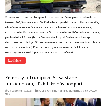
Slovensko poskytne Ukrajine 21 ton humanitárnej pomoci v hodnote
takmer 203,5 milióna eur. Balíček obsahuje elektrocentrály, ohrievače,
oblečenie a lekárničky, ale aj potraviny, balenú vodu a oblečenie,
informovalo Ministerstvo vnútra SR. Pod vedením Kičurovho kamaráta,
podvodníka Eštoka. (https://www.startitup.sk/videa/estok-vraj-
domov-nosil-rulicky-500-euroviek-mikulec-nalozil-nominantovi-hlasu-
na-ministra-vnutra/) Predtým úrady krajiny uviedli, že Ukrajine
neposkytnú vojenskú pomoc, ale budú pokračovať …
Read More »
Zelenský o Trumpovi: Ak sa stane
prezidentom, sľúbil, že nás podporí
29 septembra, 2024
Rusko-Ukrajina konflikt
,
Sionizmus a Židovstvo
0