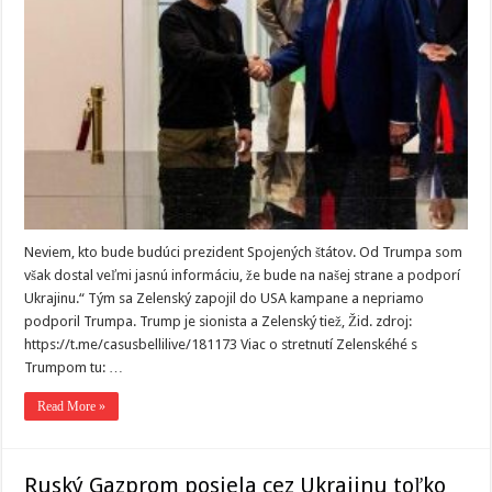
Neviem, kto bude budúci prezident Spojených štátov. Od Trumpa som
však dostal veľmi jasnú informáciu, že bude na našej strane a podporí
Ukrajinu.“ Tým sa Zelenský zapojil do USA kampane a nepriamo
podporil Trumpa. Trump je sionista a Zelenský tiež, Žid. zdroj:
https://t.me/casusbellilive/181173 Viac o stretnutí Zelenskéhé s
Trumpom tu: …
Read More »
Ruský Gazprom posiela cez Ukrajinu toľko