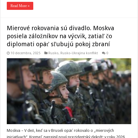
Read More »
Mierové rokovania sú divadlo. Moskva
posiela záložníkov na výcvik, zatiaľ čo
diplomati opäť sľubujú pokoj zbraní
10 decembra, 2025
Rusko
,
Rusko-Ukrajina konflikt
0
Moskva – V deň, keď sa v Bruseli opäť rokovalo o „mierových
iniciatívach“, Kremeľ zverejnil nový prezidentský dekrét: v roku 2026