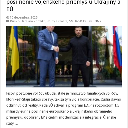
posilnenie vojenského priemyslu Ukrajiny a
EÚ
10 decembra, 2025
Rusko-Ukrajina konflikt
,
Sľuby a realita
,
SMER-SD kauzy
7
Ficovi postupne voličov ubúda, stále je množstvo fanatických voličov,
ktorí keď čítajú takéto správy, tak za tým vidia konšpirácie. Ľudia dávno
odtrhnutí od reality. Rada EÚ schválila program EDIP s rozpočtom 1,5
miliardy eur na posilnenie európskeho a ukrajinského obranného
priemyslu, odobrený EP s cieľmi modernizácie a integrácie. Členské
štáty …