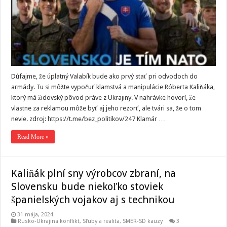
Dúfajme, že úplatný Valabík bude ako prvý stať pri odvodoch do
armády. Tu si môžte vypočuť klamstvá a manipulácie Róberta Kaliňáka,
ktorý má židovský pôvod práve z Ukrajiny. V nahrávke hovorí, že
vlastne za reklamou môže byť aj jeho rezorť, ale tvári sa, že o tom
nevie. zdroj: https://t.me/bez_politikov/247 Klamár …
Read More »
Kaliňák plní sny výrobcov zbraní, na
Slovensku bude niekoľko stoviek
španielských vojakov aj s technikou
31 mája, 2024
Rusko-Ukrajina konflikt
,
Sľuby a realita
,
SMER-SD kauzy
3