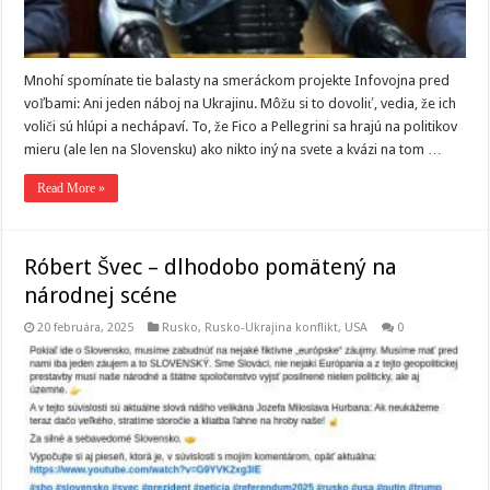
Mnohí spomínate tie balasty na smeráckom projekte Infovojna pred
voľbami: Ani jeden náboj na Ukrajinu. Môžu si to dovoliť, vedia, že ich
voliči sú hlúpi a nechápaví. To, že Fico a Pellegrini sa hrajú na politikov
mieru (ale len na Slovensku) ako nikto iný na svete a kvázi na tom …
Read More »
Róbert Švec – dlhodobo pomätený na
národnej scéne
20 februára, 2025
Rusko
,
Rusko-Ukrajina konflikt
,
USA
0