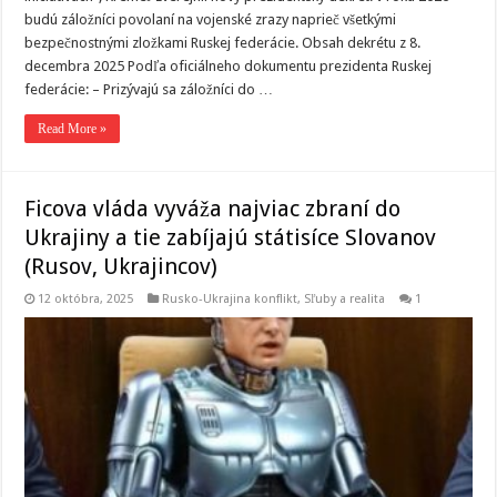
budú záložníci povolaní na vojenské zrazy naprieč všetkými
bezpečnostnými zložkami Ruskej federácie. Obsah dekrétu z 8.
decembra 2025 Podľa oficiálneho dokumentu prezidenta Ruskej
federácie: – Prizývajú sa záložníci do …
Read More »
Ficova vláda vyváža najviac zbraní do
Ukrajiny a tie zabíjajú státisíce Slovanov
(Rusov, Ukrajincov)
12 októbra, 2025
Rusko-Ukrajina konflikt
,
Sľuby a realita
1