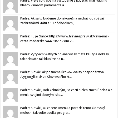
Padre: Viete čo treba na vystúpenie z EU, stačí mať väčšinu
hlasov v našom parlamente a...
Padre: Ak sa tu budeme donekonečna nechať od.rbávať
záchranármi štátu s 13 dôchodkami,...
Padre: Tu je článok https://www.hlavnespravy.sk/caka-nas-
cesta-madarska/4440582 o čom v...
Padre: Vyzývam všetkých novinárov ak máte kauzy a dôkazy,
tak nebuďte tak hlúpi že na n...
Padre: Slováci ak poznáme úroveň kvality hospodárstva
/vygooglite si/ za Slovenského št...
Padre: Slováci, Boh žehná tým, čo chcú nielen zmeniť seba ale
menia svojimi dobrými sku...
Padre: Slováci, ak chcete zmenu a poraziť tento židovský
moloch, tak volte podľa progra...