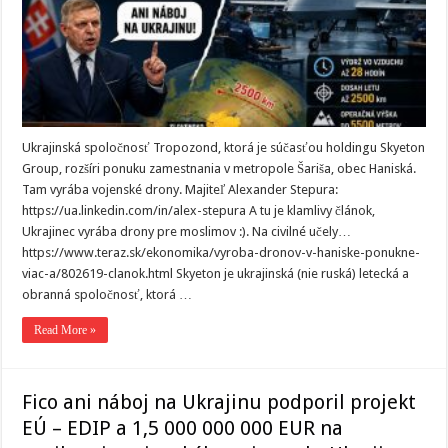
Ukrajinská spoločnosť Tropozond, ktorá je súčasťou holdingu Skyeton
Group, rozšíri ponuku zamestnania v metropole Šariša, obec Haniská.
Tam vyrába vojenské drony. Majiteľ Alexander Stepura:
https://ua.linkedin.com/in/alex-stepura A tu je klamlivy článok,
Ukrajinec vyrába drony pre moslimov :). Na civilné učely…
https://www.teraz.sk/ekonomika/vyroba-dronov-v-haniske-ponukne-
viac-a/802619-clanok.html Skyeton je ukrajinská (nie ruská) letecká a
obranná spoločnosť, ktorá …
Read More »
Fico ani náboj na Ukrajinu podporil projekt
EÚ – EDIP a 1,5 000 000 000 EUR na