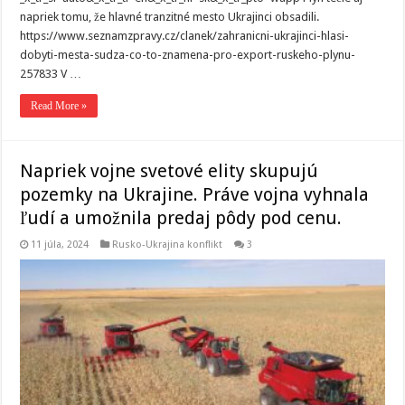
napriek tomu, že hlavné tranzitné mesto Ukrajinci obsadili.
https://www.seznamzpravy.cz/clanek/zahranicni-ukrajinci-hlasi-
dobyti-mesta-sudza-co-to-znamena-pro-export-ruskeho-plynu-
257833 V …
Read More »
Napriek vojne svetové elity skupujú
pozemky na Ukrajine. Práve vojna vyhnala
ľudí a umožnila predaj pôdy pod cenu.
11 júla, 2024
Rusko-Ukrajina konflikt
3