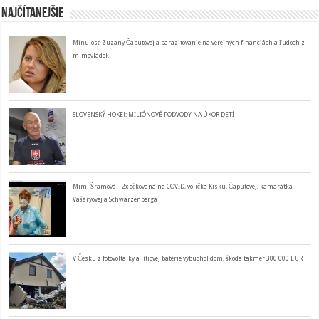
Najčítanejšie
Minulosť Zuzany Čaputovej a parazitovanie na verejných financiách a ľudoch z
mimovládok
SLOVENSKÝ HOKEJ: MILIÓNOVÉ PODVODY NA ÚKOR DETÍ
Mimi Šramová – 2x očkovaná na COVID, volička Kisku, Čaputovej, kamarátka
Vašáryovej a Schwarzenberga
V Česku z fotovoltaiky a lítiovej batérie vybuchol dom, škoda takmer 300 000 EUR