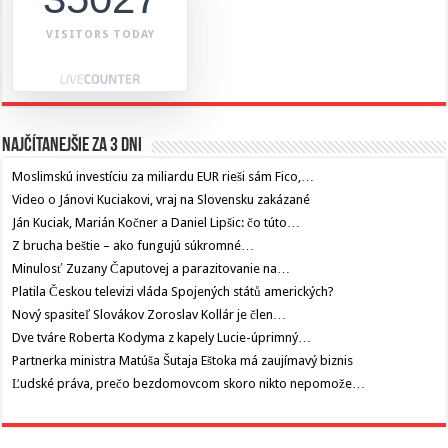
VISITORS TODAY
Najčítanejšie za 3 dni
Moslimskú investíciu za miliardu EUR rieši sám Fico,…
Video o Jánovi Kuciakovi, vraj na Slovensku zakázané
Ján Kuciak, Marián Kočner a Daniel Lipšic: čo túto…
Z brucha beštie – ako fungujú súkromné…
Minulosť Zuzany Čaputovej a parazitovanie na…
Platila Českou televizi vláda Spojených států amerických?
Nový spasiteľ Slovákov Zoroslav Kollár je člen…
Dve tváre Roberta Kodyma z kapely Lucie-úprimný…
Partnerka ministra Matúša Šutaja Eštoka má zaujímavý biznis
Ľudské práva, prečo bezdomovcom skoro nikto nepomože…