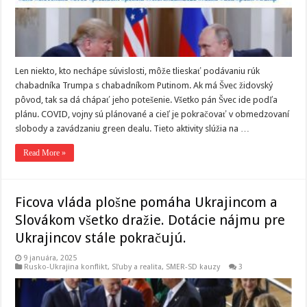
Len niekto, kto nechápe súvislosti, môže tlieskať podávaniu rúk
chabadníka Trumpa s chabadníkom Putinom. Ak má Švec židovský
pôvod, tak sa dá chápať jeho potešenie. Všetko pán Švec ide podľa
plánu. COVID, vojny sú plánované a cieľ je pokračovať v obmedzovaní
slobody a zavádzaniu green dealu. Tieto aktivity slúžia na …
Read More »
Ficova vláda plošne pomáha Ukrajincom a
Slovákom všetko dražie. Dotácie nájmu pre
Ukrajincov stále pokračujú.
9 januára, 2025
Rusko-Ukrajina konflikt
,
Sľuby a realita
,
SMER-SD kauzy
3