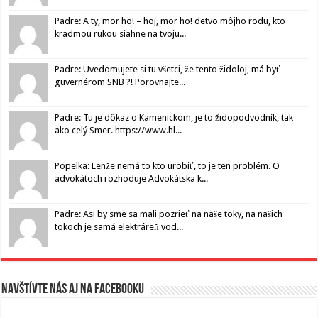
Padre: A ty, mor ho! – hoj, mor ho! detvo môjho rodu, kto
kradmou rukou siahne na tvoju...
Padre: Uvedomujete si tu všetci, že tento židoloj, má byť
guvernérom SNB ?! Porovnajte...
Padre: Tu je dôkaz o Kamenickom, je to židopodvodník, tak
ako celý Smer. https://www.hl...
Popelka: Lenže nemá to kto urobiť, to je ten problém. O
advokátoch rozhoduje Advokátska k...
Padre: Asi by sme sa mali pozrieť na naše toky, na našich
tokoch je samá elektráreň vod...
Navštívte nás aj na Facebooku