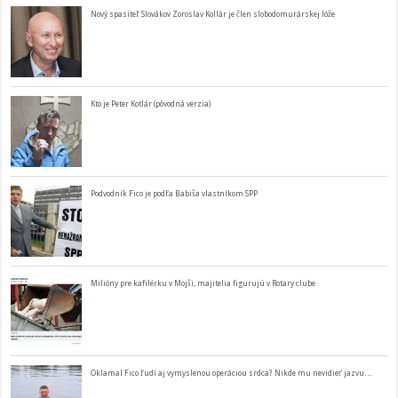
Nový spasiteľ Slovákov Zoroslav Kollár je člen slobodomurárskej lóže
Kto je Peter Kotlár (pôvodná verzia)
Podvodník Fico je podľa Babiša vlastníkom SPP
Milióny pre kafilérku v Mojši, majitelia figurujú v Rotary clube
Oklamal Fico ľudí aj vymyslenou operáciou srdca? Nikde mu nevidieť jazvu…