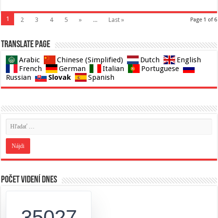
1
2
3
4
5
»
...
Last »
Page 1 of 6
Translate page
Arabic
Chinese (Simplified)
Dutch
English
French
German
Italian
Portuguese
Slovak
Russian
Spanish
Počet videní dnes
35027