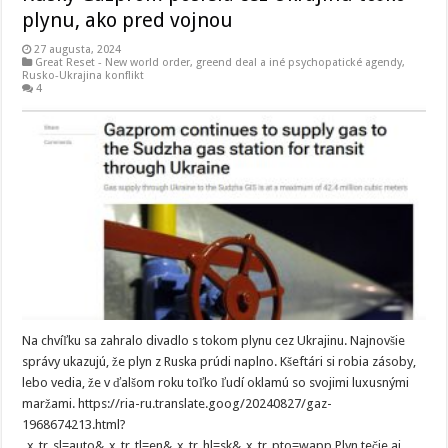
plynu, ako pred vojnou
27 augusta, 2024
Great Reset - New world order
,
greend deal a iné psychopatické agendy
,
Rusko-Ukrajina konflikt
4
Na chvíľku sa zahralo divadlo s tokom plynu cez Ukrajinu. Najnovšie
správy ukazujú, že plyn z Ruska prúdi naplno. Kšeftári si robia zásoby,
lebo vedia, že v ďalšom roku toľko ľudí oklamú so svojimi luxusnými
maržami. https://ria-ru.translate.goog/20240827/gaz-
1968674213.html?
_x_tr_sl=auto&_x_tr_tl=en&_x_tr_hl=sk&_x_tr_pto=wapp Plyn tečie aj