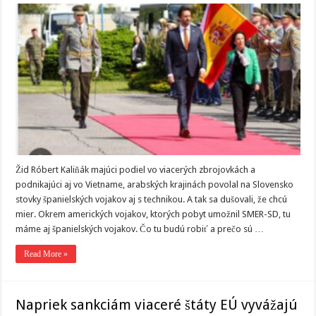
Žid Róbert Kaliňák majúci podiel vo viacerých zbrojovkách a
podnikajúci aj vo Vietname, arabských krajinách povolal na Slovensko
stovky španielských vojakov aj s technikou. A tak sa dušovali, že chcú
mier. Okrem amerických vojakov, ktorých pobyt umožnil SMER-SD, tu
máme aj španielských vojakov. Čo tu budú robiť a prečo sú …
Read More »
Napriek sankciám viaceré štáty EÚ vyvážajú