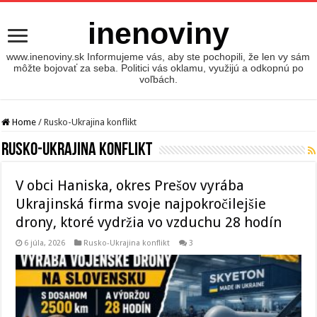
inenoviny
www.inenoviny.sk Informujeme vás, aby ste pochopili, že len vy sám
môžte bojovať za seba. Politici vás oklamu, využijú a odkopnú po
voľbách.
Home
/
Rusko-Ukrajina konflikt
Rusko-Ukrajina konflikt
V obci Haniska, okres Prešov vyrába
Ukrajinská firma svoje najpokročilejšie
drony, ktoré vydržia vo vzduchu 28 hodín
6 júla, 2026
Rusko-Ukrajina konflikt
3