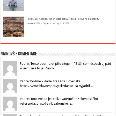
Horiace Los Angeles, požiar podľa plánu? ..ako príprava na smart city
SmartLA2028 a Olympijské hry v LA 2028?
Najnovšie komentáre
Padre: Tento ober idiot píše citujem: "Zažil som úspech aj pád
a viem, aké to je. Zárov...
Padre: Poďme k ďalšej tragédii Slovenska
https://www.hlavnespravy.sk/danko-sa-vyjadril-...
Padre: Toto všetko je realizovateľné bez slovenského
referenda, pretože v Lisabonskej z...