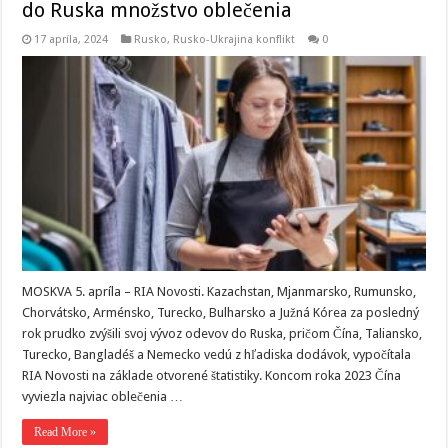
do Ruska množstvo oblečenia
17 apríla, 2024
Rusko
,
Rusko-Ukrajina konflikt
0
MOSKVA 5. apríla – RIA Novosti. Kazachstan, Mjanmarsko, Rumunsko,
Chorvátsko, Arménsko, Turecko, Bulharsko a Južná Kórea za posledný
rok prudko zvýšili svoj vývoz odevov do Ruska, pričom Čína, Taliansko,
Turecko, Bangladéš a Nemecko vedú z hľadiska dodávok, vypočítala
RIA Novosti na základe otvorené štatistiky. Koncom roka 2023 Čína
vyviezla najviac oblečenia …
Read More »