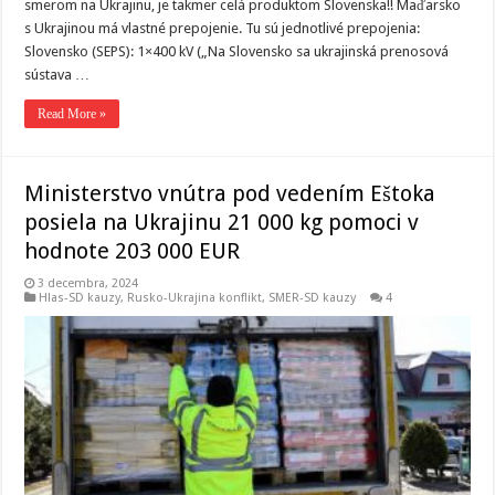
smerom na Ukrajinu, je takmer celá produktom Slovenska!! Maďarsko
s Ukrajinou má vlastné prepojenie. Tu sú jednotlivé prepojenia:
Slovensko (SEPS): 1×400 kV („Na Slovensko sa ukrajinská prenosová
sústava …
Read More »
Ministerstvo vnútra pod vedením Eštoka
posiela na Ukrajinu 21 000 kg pomoci v
hodnote 203 000 EUR
3 decembra, 2024
Hlas-SD kauzy
,
Rusko-Ukrajina konflikt
,
SMER-SD kauzy
4