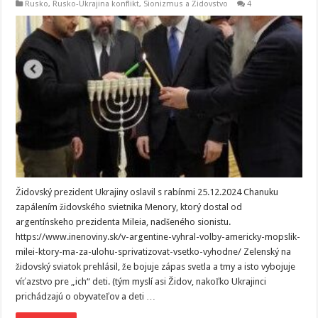
Rusko
,
Rusko-Ukrajina konflikt
,
Sionizmus a Židovstvo
4
Židovský prezident Ukrajiny oslavil s rabínmi 25.12.2024 Chanuku
zapálením židovského svietnika Menory, ktorý dostal od
argentínskeho prezidenta Mileia, nadšeného sionistu.
https://www.inenoviny.sk/v-argentine-vyhral-volby-americky-mopslik-
milei-ktory-ma-za-ulohu-sprivatizovat-vsetko-vyhodne/ Zelenský na
židovský sviatok prehlásil, že bojuje zápas svetla a tmy a isto vybojuje
víťazstvo pre „ich“ deti. (tým myslí asi Židov, nakoľko Ukrajinci
prichádzajú o obyvateľov a deti …