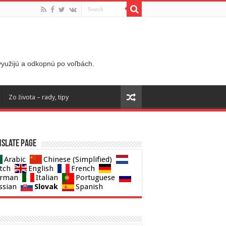
 využijú a odkopnú po voľbách.
Zo života – rady, tipy
slate page
Arabic
Chinese (Simplified)
tch
English
French
rman
Italian
Portuguese
Slovak
ssian
Spanish