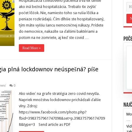
Hospitalizácia covidového pacienta trvá 6x dlhšie
ako iná bežná hospitalizácia. Trebalo 6x zvýšiť
počet lôžok. Nie, namiesto toho sa rušia lôžka a
peniaze rozkrádajú. Čím dlhšie ste hospitalizovaný,
tým máte vyššiu šancu nemocničnej nákazy. Prídete
do nemocnice, nakazíte sa ďalšimi baktériami a
potom na ne zomriete, aj keď ste covid …
Poče
Read More »
égia plná lockdownov neúspešná? píše
rení
0
Ako vidieť na grafe stratégia zero covid nevyšla.
Napriek množstvu lockdownov prichádzali ďalšie
Najč
vlny. Zdroj:
https://www.facebook.com/photo.php?
Mos
fbid=3983757961747098&set=p.398375796174709
…
8&type=3 Send article as PDF
Vid
za