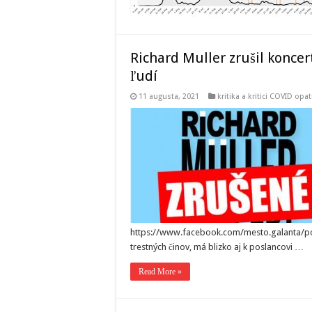
Richard Muller zrušil koncer
ľudí
11 augusta, 2021
kritika a kritici COVID opat
https://www.facebook.com/mesto.galanta/po
trestných činov, má blizko aj k poslancovi …
Read More »