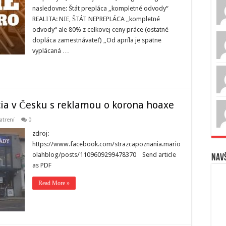
nasledovne: Štát prepláca „kompletné odvody“
REALITA: NIE, ŠTÁT NEPREPLÁCA „kompletné
odvody“ ale 80% z celkovej ceny práce (ostatné
dopláca zamestnávateľ) „Od apríla je spätne
vyplácaná …
ia v Česku s reklamou o korona hoaxe
atrení
0
zdroj:
https://www.facebook.com/strazcapoznania.mario
olahblog/posts/1109609299478370 Send article
Navš
as PDF
Read More »