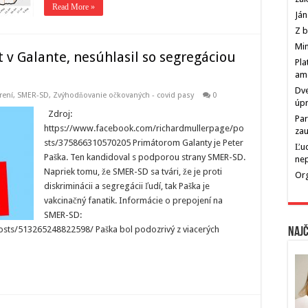
Read More »
Ján
Z b
Min
t v Galante, nesúhlasil so segregáciou
Pla
am
Dve
rení
,
SMER-SD
,
Zvýhodňovanie očkovaných - covid pasy
0
úp
Zdroj:
Par
https://www.facebook.com/richardmullerpage/po
zau
sts/375866310570205 Primátorom Galanty je Peter
Ľu
Paška. Ten kandidoval s podporou strany SMER-SD.
ne
Napriek tomu, že SMER-SD sa tvári, že je proti
Org
diskriminácii a segregácii ľudí, tak Paška je
vakcinačný fanatik. Informácie o prepojení na
SMER-SD:
sts/513265248822598/ Paška bol podozrivý z viacerých
Najč