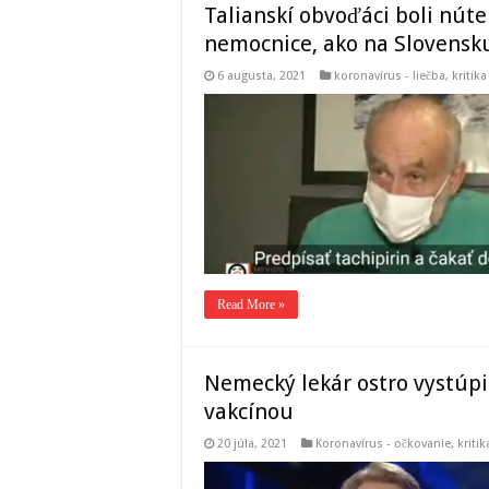
Talianskí obvoďáci boli núte
nemocnice, ako na Slovensk
6 augusta, 2021
koronavírus - liečba
,
kritika
Read More »
Nemecký lekár ostro vystúpi
vakcínou
20 júla, 2021
Koronavírus - očkovanie
,
kriti