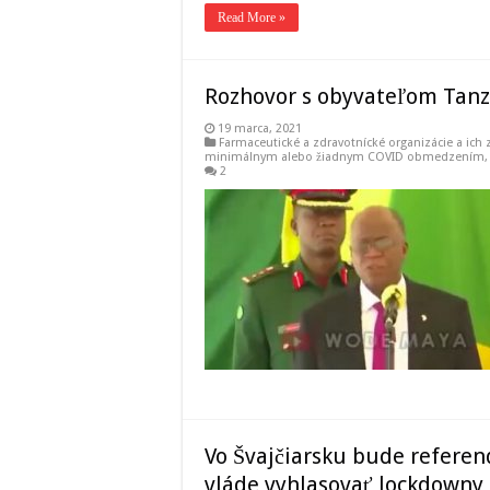
Read More »
Rozhovor s obyvateľom Tanzá
19 marca, 2021
Farmaceutické a zdravotnícké organizácie a ich 
minimálnym alebo žiadnym COVID obmedzením
2
Vo Švajčiarsku bude refere
vláde vyhlasovať lockdowny