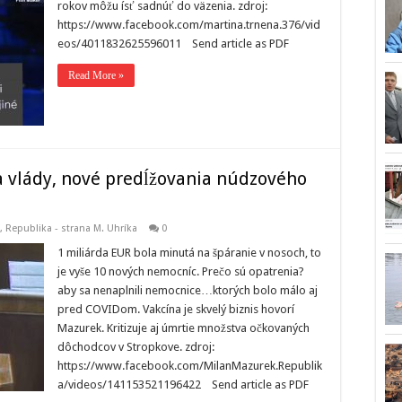
rokov môžu ísť sadnúť do väzenia. zdroj:
https://www.facebook.com/martina.trnena.376/vid
eos/4011832625596011 Send article as PDF
Read More »
a vlády, nové predĺžovania núdzového
,
Republika - strana M. Uhríka
0
1 miliárda EUR bola minutá na špáranie v nosoch, to
je vyše 10 nových nemocníc. Prečo sú opatrenia?
aby sa nenaplnili nemocnice…ktorých bolo málo aj
pred COVIDom. Vakcína je skvelý biznis hovorí
Mazurek. Kritizuje aj úmrtie množstva očkovaných
dôchodcov v Stropkove. zdroj:
https://www.facebook.com/MilanMazurek.Republik
a/videos/141153521196422 Send article as PDF