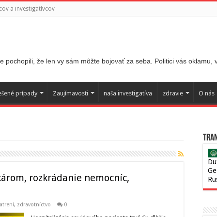
ov a investigatívcov
 pochopili, že len vy sám môžte bojovať za seba. Politici vás oklamu,
ešené prípady
Zaujímavosti
naša investigatíva
zdravie
O nás
Tran
Du
Ge
árom, rozkrádanie nemocníc,
Ru
atrení
,
zdravotníctvo
0