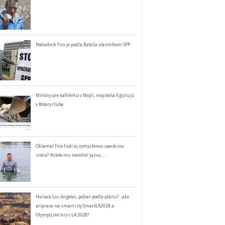
Podvodník Fico je podľa Babiša vlastníkom SPP
Milióny pre kafilérku v Mojši, majitelia figurujú
v Rotary clube
Oklamal Fico ľudí aj vymyslenou operáciou
srdca? Nikde mu nevidieť jazvu…
Horiace Los Angeles, požiar podľa plánu? ..ako
príprava na smart city SmartLA2028 a
Olympijské hry v LA 2028?