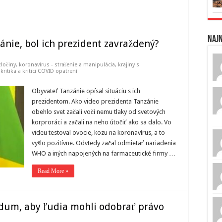
Naj
nie, bol ich prezident zavraždený?
zločiny
,
koronavírus - strašenie a manipulácia
,
krajiny s
,
kritika a kritici COVID opatrení
Obyvateľ Tanzánie opísal situáciu s ich
prezidentom. Ako video prezidenta Tanzánie
obehlo svet začali voči nemu tlaky od svetových
korproráci a začali na neho útočiť ako sa dalo. Vo
videu testoval ovocie, kozu na koronavírus, a to
vyšlo pozitívne. Odvtedy začal odmietať nariadenia
WHO a iných napojených na farmaceutické firmy …
Read More »
ndum, aby ľudia mohli odobrať právo