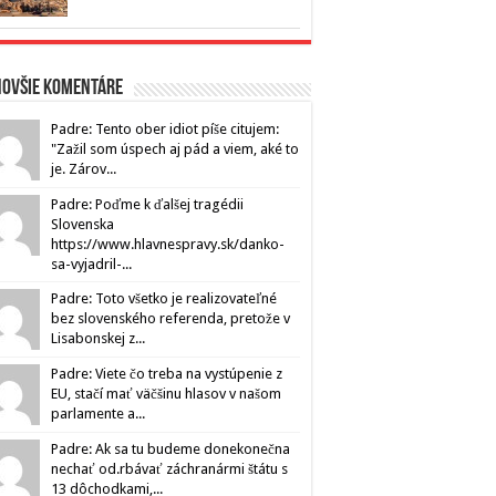
novšie komentáre
Padre: Tento ober idiot píše citujem:
"Zažil som úspech aj pád a viem, aké to
je. Zárov...
Padre: Poďme k ďalšej tragédii
Slovenska
https://www.hlavnespravy.sk/danko-
sa-vyjadril-...
Padre: Toto všetko je realizovateľné
bez slovenského referenda, pretože v
Lisabonskej z...
Padre: Viete čo treba na vystúpenie z
EU, stačí mať väčšinu hlasov v našom
parlamente a...
Padre: Ak sa tu budeme donekonečna
nechať od.rbávať záchranármi štátu s
13 dôchodkami,...