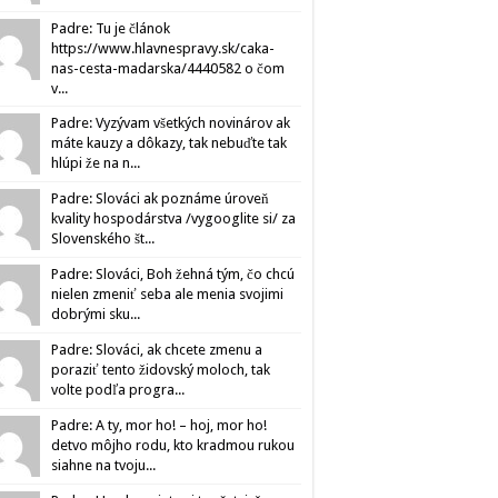
Padre: Tu je článok
https://www.hlavnespravy.sk/caka-
nas-cesta-madarska/4440582 o čom
v...
Padre: Vyzývam všetkých novinárov ak
máte kauzy a dôkazy, tak nebuďte tak
hlúpi že na n...
Padre: Slováci ak poznáme úroveň
kvality hospodárstva /vygooglite si/ za
Slovenského št...
Padre: Slováci, Boh žehná tým, čo chcú
nielen zmeniť seba ale menia svojimi
dobrými sku...
Padre: Slováci, ak chcete zmenu a
poraziť tento židovský moloch, tak
volte podľa progra...
Padre: A ty, mor ho! – hoj, mor ho!
detvo môjho rodu, kto kradmou rukou
siahne na tvoju...