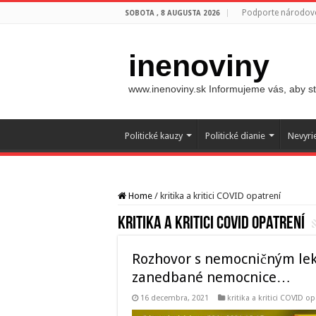
Podporte národovc
SOBOTA , 8 AUGUSTA 2026
inenoviny
www.inenoviny.sk Informujeme vás, aby ste
Politické kauzy
Politické dianie
Nevyri
Home
/
kritika a kritici COVID opatrení
kritika a kritici COVID opatrení
Rozhovor s nemocničným lek
zanedbané nemocnice…
16 decembra, 2021
kritika a kritici COVID op