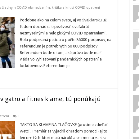
ebo žiadnym COVID obmedzením
,
kritika a kritici COVID opatrení
Podobne ako na celom svete, aj vo Švajčiarsku už
ľudom dochádza trpezlivosť s veľakrát
nezmyselnými a nelogickými COVID opatreniami.
Bola podpisaná petícia o počte 86000 podpisov, na
referendum je potrebných 50 000 podpisov.
Referendum bude o tom, aké práva bude mať
vláda vo vyhlasovaní pandemických opatrení a
lockdownov. Referendum je …
v gatro a fitnes klame, tú ponúkajú
atrení
0
TAKTO SA KLAME NA TLAČOVKE (prosíme zdieľať
všetci ) Premiér sa vyjadril ohľadom pomoci (aj to
len pre tých, ktorí majú nárok) a segmentu gastra