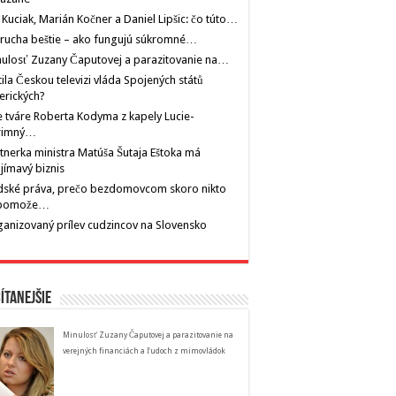
 Kuciak, Marián Kočner a Daniel Lipšic: čo túto…
rucha beštie – ako fungujú súkromné…
ulosť Zuzany Čaputovej a parazitovanie na…
tila Českou televizi vláda Spojených států
erických?
 tváre Roberta Kodyma z kapely Lucie-
rimný…
tnerka ministra Matúša Šutaja Eštoka má
jímavý biznis
dské práva, prečo bezdomovcom skoro nikto
pomože…
anizovaný prílev cudzincov na Slovensko
ítanejšie
Minulosť Zuzany Čaputovej a parazitovanie na
verejných financiách a ľudoch z mimovládok