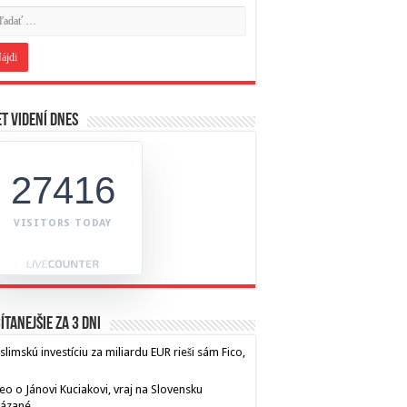
t videní dnes
27416
VISITORS TODAY
ítanejšie za 3 dni
limskú investíciu za miliardu EUR rieši sám Fico,
eo o Jánovi Kuciakovi, vraj na Slovensku
kázané