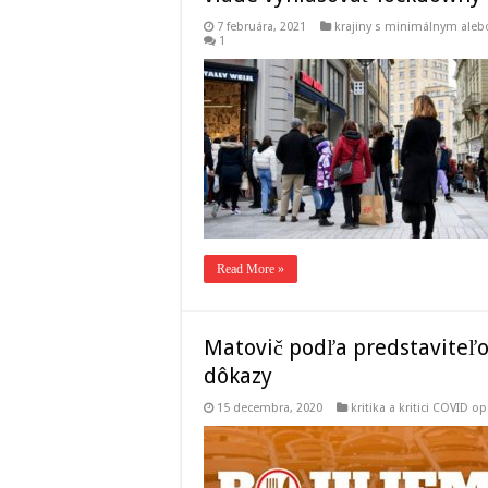
7 februára, 2021
krajiny s minimálnym al
1
Read More »
Matovič podľa predstaviteľo
dôkazy
15 decembra, 2020
kritika a kritici COVID op