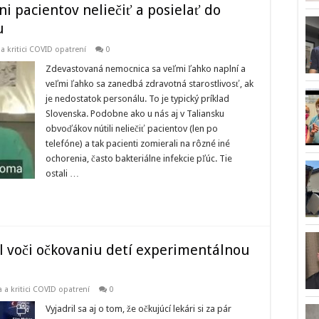
ni pacientov neliečiť a posielať do
u
 a kritici COVID opatrení
0
Zdevastovaná nemocnica sa veľmi ľahko naplní a
veľmi ľahko sa zanedbá zdravotná starostlivosť, ak
je nedostatok personálu. To je typický príklad
Slovenska. Podobne ako u nás aj v Taliansku
obvoďákov nútili neliečiť pacientov (len po
telefóne) a tak pacienti zomierali na rôzné iné
ochorenia, často bakteriálne infekcie pľúc. Tie
ostali …
l voči očkovaniu detí experimentálnou
ka a kritici COVID opatrení
0
Vyjadril sa aj o tom, že očkujúcí lekári si za pár