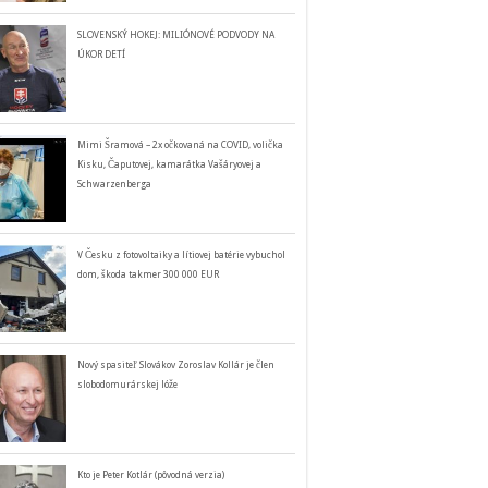
SLOVENSKÝ HOKEJ: MILIÓNOVÉ PODVODY NA
ÚKOR DETÍ
Mimi Šramová – 2x očkovaná na COVID, volička
Kisku, Čaputovej, kamarátka Vašáryovej a
Schwarzenberga
V Česku z fotovoltaiky a lítiovej batérie vybuchol
dom, škoda takmer 300 000 EUR
Nový spasiteľ Slovákov Zoroslav Kollár je člen
slobodomurárskej lóže
Kto je Peter Kotlár (pôvodná verzia)