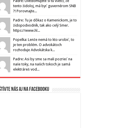
Padre: Uvedomujete si tu všetci, že
tento židoloj, má byť guvernérom SNB
?! Porovnajte...
Padre: Tu je dôkaz o Kamenickom, je to
židopodvodník, tak ako celý Smer.
https://www.hl...
Popelka: Lenže nemá to kto urobiť, to
je ten problém. O advokátoch
rozhoduje Advokátska k...
Padre: Asi by sme sa mali pozrieť na
naše toky, na našich tokoch je samá
elektráreň vod...
tívte nás aj na Facebooku