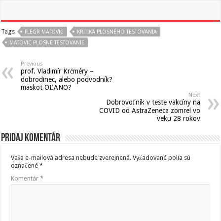
Tags
FLEGR MATOVIC
KRITIKA PLOSNEHO TESTOVANIA
MATOVIC PLOSNE TESTOVANIE
Previous
prof. Vladimír Krčméry –
dobrodinec, alebo podvodník?
maskot OĽANO?
Next
Dobrovoľník v teste vakcíny na
COVID od AstraZeneca zomrel vo
veku 28 rokov
Pridaj komentár
Vaša e-mailová adresa nebude zverejnená.
Vyžadované polia sú
označené
*
Komentár
*