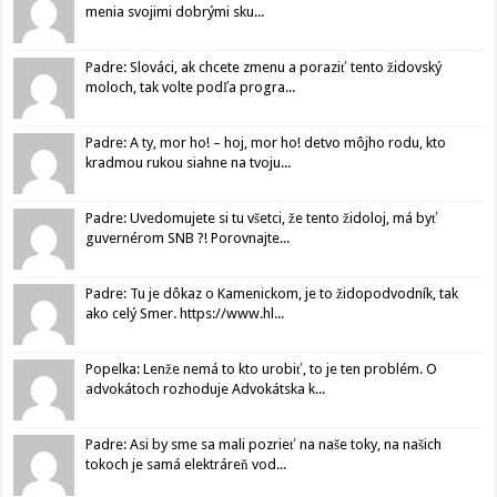
menia svojimi dobrými sku...
Padre: Slováci, ak chcete zmenu a poraziť tento židovský
moloch, tak volte podľa progra...
Padre: A ty, mor ho! – hoj, mor ho! detvo môjho rodu, kto
kradmou rukou siahne na tvoju...
Padre: Uvedomujete si tu všetci, že tento židoloj, má byť
guvernérom SNB ?! Porovnajte...
Padre: Tu je dôkaz o Kamenickom, je to židopodvodník, tak
ako celý Smer. https://www.hl...
Popelka: Lenže nemá to kto urobiť, to je ten problém. O
advokátoch rozhoduje Advokátska k...
Padre: Asi by sme sa mali pozrieť na naše toky, na našich
tokoch je samá elektráreň vod...