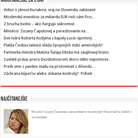
Najčítanejšie za 3 dni
Video o Jánovi Kuciakovi, vraj na Slovensku zakázané
Moslimskú investíciu za miliardu EUR rieši sám Fico,…
Z brucha beštie – ako fungujú súkromné…
Minulosť Zuzany Čaputovej a parazitovanie na…
Dve tváre Roberta Kodyma z kapely Lucie-úprimný…
Platila Českou televizi vláda Spojených států amerických?
Partnerka ministra Matúša Šutaja Eštoka má zaujímavý biznis
Ľudské práva, prečo bezdomovcom skoro nikto nepomože…
Prešli sme z yandex mailu na protonmail z dôvodu…
Záchrana kúpeľov alebo získanie kontroly? Príbeh…
Najčítanejšie
Minulosť Zuzany Čaputovej a parazitovanie na verejných financiách a ľudoch z
mimovládok