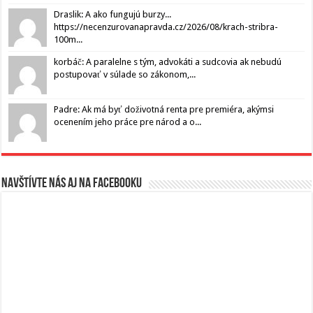
Draslik: A ako fungujú burzy...
https://necenzurovanapravda.cz/2026/08/krach-stribra-
100m...
korbáč: A paralelne s tým, advokáti a sudcovia ak nebudú
postupovať v súlade so zákonom,...
Padre: Ak má byť doživotná renta pre premiéra, akýmsi
ocenením jeho práce pre národ a o...
Navštívte nás aj na Facebooku