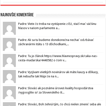
Najnovšie komentáre
Padre: Viete čo treba na vystúpenie z EU, stačí mať väčšinu
hlasov v našom parlamente a...
Padre: Ak sa tu budeme donekonečna nechať od.rbávať
záchranármi štátu s 13 dôchodkami,...
Padre: Tu je článok https://www.hlavnespravy.sk/caka-nas-
cesta-madarska/4440582 o čom v...
Padre: Vyzývam všetkých novinárov ak máte kauzy a dôkazy,
tak nebuďte tak hlúpi že na n...
Padre: Slováci ak poznáme úroveň kvality hospodárstva
/vygooglite si/ za Slovenského št...
Padre: Slováci, Boh žehná tým, čo chcú nielen zmeniť seba ale