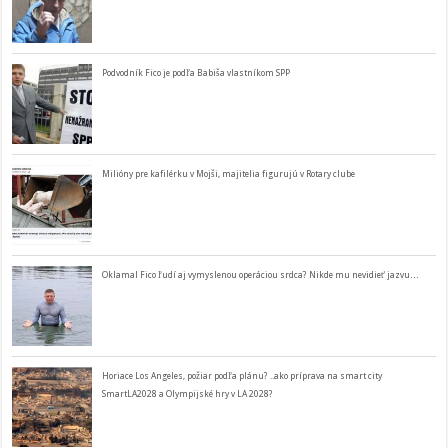
Podvodník Fico je podľa Babiša vlastníkom SPP
Milióny pre kafilérku v Mojši, majitelia figurujú v Rotary clube
Oklamal Fico ľudí aj vymyslenou operáciou srdca? Nikde mu nevidieť jazvu…
Horiace Los Angeles, požiar podľa plánu? ..ako príprava na smart city
SmartLA2028 a Olympijské hry v LA 2028?