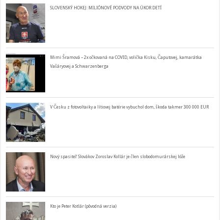
SLOVENSKÝ HOKEJ: MILIÓNOVÉ PODVODY NA ÚKOR DETÍ
Mimi Šramová – 2x očkovaná na COVID, volička Kisku, Čaputovej, kamarátka
Vašáryovej a Schwarzenberga
V Česku z fotovoltaiky a lítiovej batérie vybuchol dom, škoda takmer 300 000 EUR
Nový spasiteľ Slovákov Zoroslav Kollár je člen slobodomurárskej lóže
Kto je Peter Kotlár (pôvodná verzia)