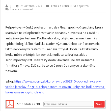
jj
21 októbra, 2020
kritika a kritici COVID opatrení
Leave a comment
Rešpektovaný český profesor Jaroslav Flegr spochybňuje plány Igora
Matoviča na celoplošné testovanie občanov Slovenska na Covid 19
antigénovými testami. Podľa jeho slov, takýto experiment nemá z
epidemiologického hladiska žiaden význam. Celoplošné testovanie
takto nepresnými testami mu nedáva zmysel. Tvrdí, že k takemúto
kroku môže pristúpiť len bohatá, nudiaca sa krajina, alebo
skorumpovaný štát. Inak testy dodá Slovensku nejaká neznáma
firmička z Trnavy. Zdá sa, že to celé postráda zmysel a skončí to
fiaskom.
zdroj:
https://www.noviny.sk/koronavirus/562310-popredny-cesky-
vedec-jaroslav-flegr-o-celoplosnom-testovani-keby-ste-boli-severna-
korea-zmysel-by-to-davalo
Send article as PDF