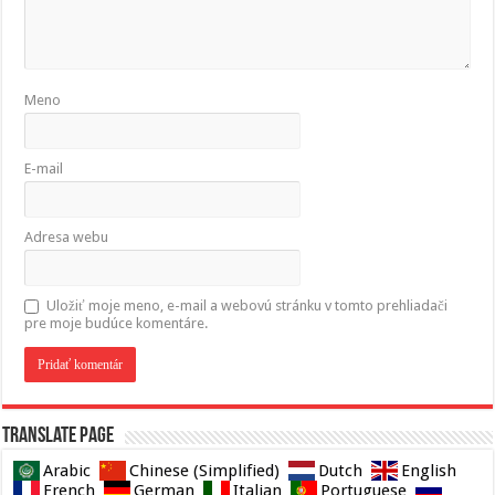
Meno
E-mail
Adresa webu
Uložiť moje meno, e-mail a webovú stránku v tomto prehliadači
pre moje budúce komentáre.
Translate page
Arabic
Chinese (Simplified)
Dutch
English
French
German
Italian
Portuguese