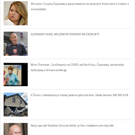
Minulosť Zuzany Čaputovej a parazitovanie na verejných financiách a ľudoch z
mimovládok
SLOVENSKÝ HOKEJ: MILIÓNOVÉ PODVODY NA ÚKOR DETÍ
Mimi Šramová – 2x očkovaná na COVID, volička Kisku, Čaputovej, kamarátka
Vašáryovej a Schwarzenberga
V Česku z fotovoltaiky a lítiovej batérie vybuchol dom, škoda takmer 300 000 EUR
Nový spasiteľ Slovákov Zoroslav Kollár je člen slobodomurárskej lóže