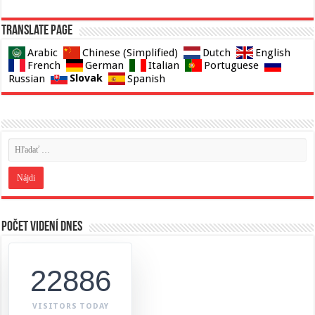
Translate page
Arabic
Chinese (Simplified)
Dutch
English
French
German
Italian
Portuguese
Slovak
Russian
Spanish
Počet videní dnes
22886
VISITORS TODAY