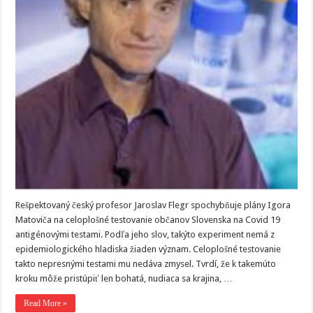
Rešpektovaný český profesor Jaroslav Flegr spochybňuje plány Igora
Matoviča na celoplošné testovanie občanov Slovenska na Covid 19
antigénovými testami. Podľa jeho slov, takýto experiment nemá z
epidemiologického hladiska žiaden význam. Celoplošné testovanie
takto nepresnými testami mu nedáva zmysel. Tvrdí, že k takemúto
kroku môže pristúpiť len bohatá, nudiaca sa krajina, …
Read More »