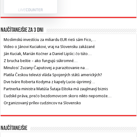
Najčítanejšie za 3 dni
Moslimskú investíciu za miliardu EUR rieši sám Fico,…
Video o Jánovi Kuciakovi, vraj na Slovensku zakázané
Ján Kuciak, Marián Kočner a Daniel Lipšic: čo túto…
Z brucha beštie – ako fungujú súkromné…
Minulosť Zuzany Čaputovej a parazitovanie na…
Platila Českou televizi vláda Spojených států amerických?
Dve tváre Roberta Kodyma z kapely Lucie-úprimný…
Partnerka ministra Matúša Šutaja Eštoka má zaujímavý biznis
Ľudské práva, prečo bezdomovcom skoro nikto nepomože…
Organizovaný prílev cudzincov na Slovensko
Najčítanejšie