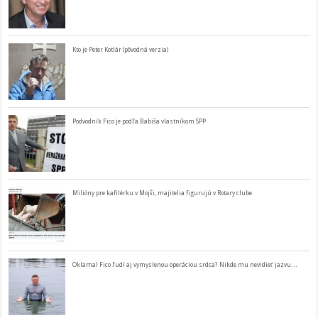
Kto je Peter Kotlár (pôvodná verzia)
Podvodník Fico je podľa Babiša vlastníkom SPP
Milióny pre kafilérku v Mojši, majitelia figurujú v Rotary clube
Oklamal Fico ľudí aj vymyslenou operáciou srdca? Nikde mu nevidieť jazvu…