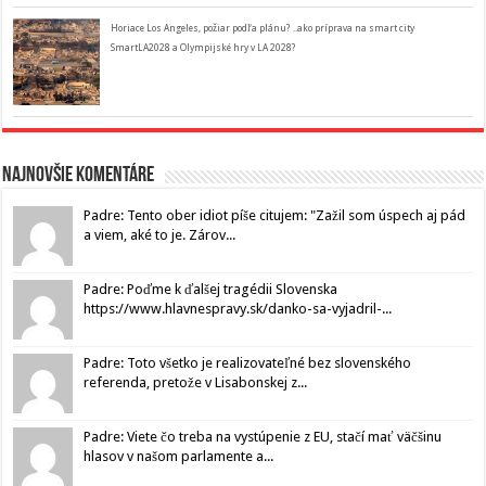
Horiace Los Angeles, požiar podľa plánu? ..ako príprava na smart city
SmartLA2028 a Olympijské hry v LA 2028?
Najnovšie komentáre
Padre: Tento ober idiot píše citujem: "Zažil som úspech aj pád
a viem, aké to je. Zárov...
Padre: Poďme k ďalšej tragédii Slovenska
https://www.hlavnespravy.sk/danko-sa-vyjadril-...
Padre: Toto všetko je realizovateľné bez slovenského
referenda, pretože v Lisabonskej z...
Padre: Viete čo treba na vystúpenie z EU, stačí mať väčšinu
hlasov v našom parlamente a...