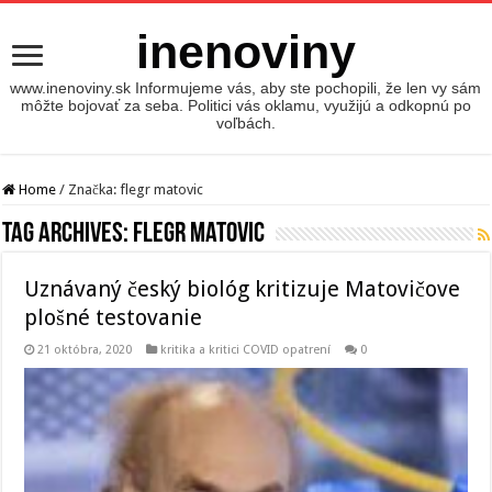
inenoviny
www.inenoviny.sk Informujeme vás, aby ste pochopili, že len vy sám
môžte bojovať za seba. Politici vás oklamu, využijú a odkopnú po
voľbách.
Home
/
Značka:
flegr matovic
Tag Archives:
flegr matovic
Uznávaný český biológ kritizuje Matovičove
plošné testovanie
21 októbra, 2020
kritika a kritici COVID opatrení
0