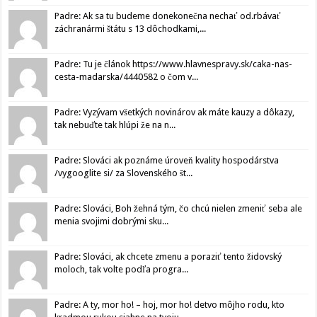
Padre: Ak sa tu budeme donekonečna nechať od.rbávať
záchranármi štátu s 13 dôchodkami,...
Padre: Tu je článok https://www.hlavnespravy.sk/caka-nas-
cesta-madarska/4440582 o čom v...
Padre: Vyzývam všetkých novinárov ak máte kauzy a dôkazy,
tak nebuďte tak hlúpi že na n...
Padre: Slováci ak poznáme úroveň kvality hospodárstva
/vygooglite si/ za Slovenského št...
Padre: Slováci, Boh žehná tým, čo chcú nielen zmeniť seba ale
menia svojimi dobrými sku...
Padre: Slováci, ak chcete zmenu a poraziť tento židovský
moloch, tak volte podľa progra...
Padre: A ty, mor ho! – hoj, mor ho! detvo môjho rodu, kto