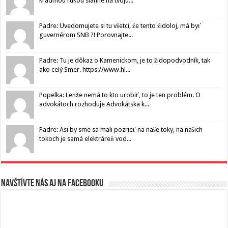
kradmou rukou siahne na tvoju...
Padre: Uvedomujete si tu všetci, že tento židoloj, má byť
guvernérom SNB ?! Porovnajte...
Padre: Tu je dôkaz o Kamenickom, je to židopodvodník, tak
ako celý Smer. https://www.hl...
Popelka: Lenže nemá to kto urobiť, to je ten problém. O
advokátoch rozhoduje Advokátska k...
Padre: Asi by sme sa mali pozrieť na naše toky, na našich
tokoch je samá elektráreň vod...
Navštívte nás aj na Facebooku