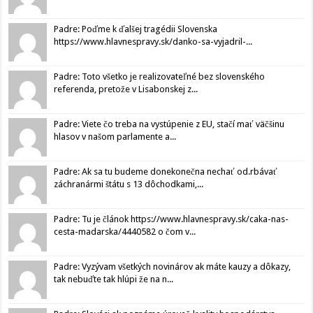
Padre: Poďme k ďalšej tragédii Slovenska
https://www.hlavnespravy.sk/danko-sa-vyjadril-...
Padre: Toto všetko je realizovateľné bez slovenského
referenda, pretože v Lisabonskej z...
Padre: Viete čo treba na vystúpenie z EU, stačí mať väčšinu
hlasov v našom parlamente a...
Padre: Ak sa tu budeme donekonečna nechať od.rbávať
záchranármi štátu s 13 dôchodkami,...
Padre: Tu je článok https://www.hlavnespravy.sk/caka-nas-
cesta-madarska/4440582 o čom v...
Padre: Vyzývam všetkých novinárov ak máte kauzy a dôkazy,
tak nebuďte tak hlúpi že na n...