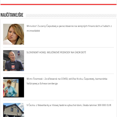
Najčítanejšie
Minulosť Zuzany Čaputovej a parazitovanie na verejných financiách a ľudoch z
mimovládok
SLOVENSKÝ HOKEJ: MILIÓNOVÉ PODVODY NA ÚKOR DETÍ
Mimi Šramová – 2x očkovaná na COVID, volička Kisku, Čaputovej, kamarátka
Vašáryovej a Schwarzenberga
V Česku z fotovoltaiky a lítiovej batérie vybuchol dom, škoda takmer 300 000 EUR