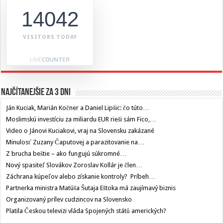
14042
VISITORS TODAY
Najčítanejšie za 3 dni
Ján Kuciak, Marián Kočner a Daniel Lipšic: čo túto…
Moslimskú investíciu za miliardu EUR rieši sám Fico,…
Video o Jánovi Kuciakovi, vraj na Slovensku zakázané
Minulosť Zuzany Čaputovej a parazitovanie na…
Z brucha beštie – ako fungujú súkromné…
Nový spasiteľ Slovákov Zoroslav Kollár je člen…
Záchrana kúpeľov alebo získanie kontroly? Príbeh…
Partnerka ministra Matúša Šutaja Eštoka má zaujímavý biznis
Organizovaný prílev cudzincov na Slovensko
Platila Českou televizi vláda Spojených států amerických?