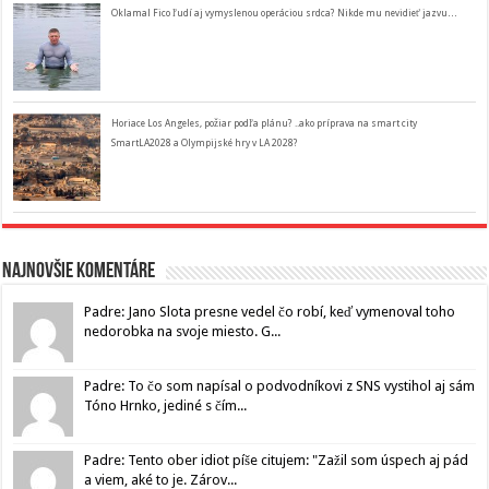
Oklamal Fico ľudí aj vymyslenou operáciou srdca? Nikde mu nevidieť jazvu…
Horiace Los Angeles, požiar podľa plánu? ..ako príprava na smart city
SmartLA2028 a Olympijské hry v LA 2028?
Najnovšie komentáre
Padre: Jano Slota presne vedel čo robí, keď vymenoval toho
nedorobka na svoje miesto. G...
Padre: To čo som napísal o podvodníkovi z SNS vystihol aj sám
Tóno Hrnko, jediné s čím...
Padre: Tento ober idiot píše citujem: "Zažil som úspech aj pád
a viem, aké to je. Zárov...