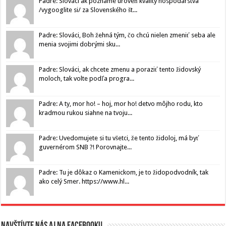
Padre: Slováci ak poznáme úroveň kvality hospodárstva
/vygooglite si/ za Slovenského št...
Padre: Slováci, Boh žehná tým, čo chcú nielen zmeniť seba ale
menia svojimi dobrými sku...
Padre: Slováci, ak chcete zmenu a poraziť tento židovský
moloch, tak volte podľa progra...
Padre: A ty, mor ho! – hoj, mor ho! detvo môjho rodu, kto
kradmou rukou siahne na tvoju...
Padre: Uvedomujete si tu všetci, že tento židoloj, má byť
guvernérom SNB ?! Porovnajte...
Padre: Tu je dôkaz o Kamenickom, je to židopodvodník, tak
ako celý Smer. https://www.hl...