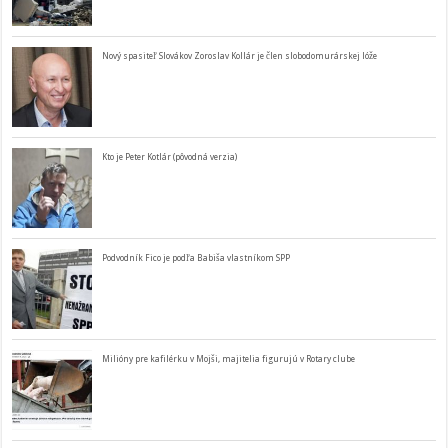
Nový spasiteľ Slovákov Zoroslav Kollár je člen slobodomurárskej lóže
Kto je Peter Kotlár (pôvodná verzia)
Podvodník Fico je podľa Babiša vlastníkom SPP
Milióny pre kafilérku v Mojši, majitelia figurujú v Rotary clube