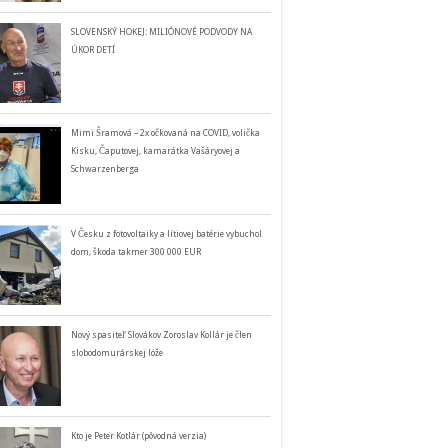
SLOVENSKÝ HOKEJ: MILIÓNOVÉ PODVODY NA
ÚKOR DETÍ
Mimi Šramová – 2x očkovaná na COVID, volička
Kisku, Čaputovej, kamarátka Vašáryovej a
Schwarzenberga
V Česku z fotovoltaiky a lítiovej batérie vybuchol
dom, škoda takmer 300 000 EUR
Nový spasiteľ Slovákov Zoroslav Kollár je člen
slobodomurárskej lóže
Kto je Peter Kotlár (pôvodná verzia)