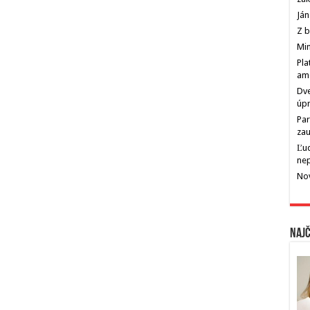
Ján
Z b
Min
Pla
am
Dve
úp
Par
zau
Ľu
ne
Nov
Najč