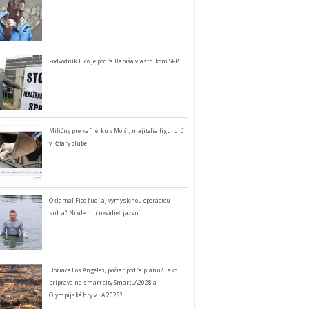
Podvodník Fico je podľa Babiša vlastníkom SPP
Milióny pre kafilérku v Mojši, majitelia figurujú
v Rotary clube
Oklamal Fico ľudí aj vymyslenou operáciou
srdca? Nikde mu nevidieť jazvu…
Horiace Los Angeles, požiar podľa plánu? ..ako
príprava na smart city SmartLA2028 a
Olympijské hry v LA 2028?