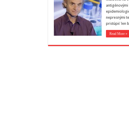
antigénovými 
epidemiologic
nepresnými te
pristúpiť len 
Read More »