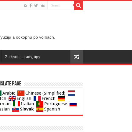
 využijú a odkopnú po voľbách.
Zo života – rady, tipy
slate page
Arabic
Chinese (Simplified)
tch
English
French
rman
Italian
Portuguese
Slovak
ssian
Spanish