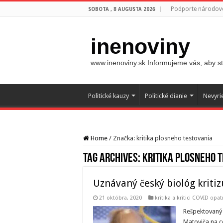
Podporte národovc
SOBOTA , 8 AUGUSTA 2026
inenoviny
www.inenoviny.sk Informujeme vás, aby ste
Politické kauzy
Politické dianie
Nevyri
Home
/
Značka:
kritika plosneho testovania
Tag Archives:
kritika plosneho 
Uznávaný český biológ kriti
21 októbra, 2020
kritika a kritici COVID opat
Rešpektovaný 
Matoviča na c