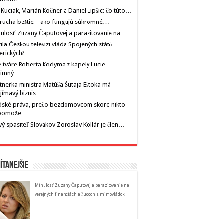
 Kuciak, Marián Kočner a Daniel Lipšic: čo túto…
rucha beštie – ako fungujú súkromné…
ulosť Zuzany Čaputovej a parazitovanie na…
tila Českou televizi vláda Spojených států
erických?
 tváre Roberta Kodyma z kapely Lucie-
rimný…
tnerka ministra Matúša Šutaja Eštoka má
jímavý biznis
dské práva, prečo bezdomovcom skoro nikto
pomože…
ý spasiteľ Slovákov Zoroslav Kollár je člen…
ítanejšie
Minulosť Zuzany Čaputovej a parazitovanie na
verejných financiách a ľudoch z mimovládok