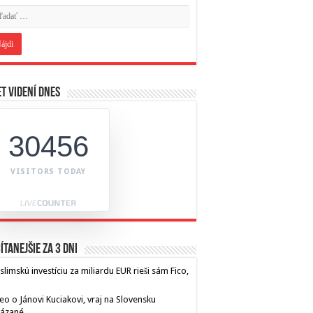
t videní dnes
30456
VISITORS TODAY
ítanejšie za 3 dni
limskú investíciu za miliardu EUR rieši sám Fico,
eo o Jánovi Kuciakovi, vraj na Slovensku
kázané