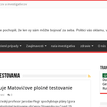
ov a investigatívcov
 pochopili, že len vy sám môžte bojovať za seba. Politici vás oklamu,
ešené prípady
Zaujímavosti
naša investigatíva
zdravie
O nás
Tran
testovania
Du
Ge
zuje Matovičove plošné testovanie
Ru
rení
0
český profesor Jaroslav Flegr spochybňuje plány Igora
eloplošné testovanie občanov Slovenska na Covid 19