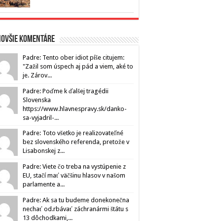
novšie komentáre
Padre: Tento ober idiot píše citujem:
"Zažil som úspech aj pád a viem, aké to
je. Zárov...
Padre: Poďme k ďalšej tragédii
Slovenska
https://www.hlavnespravy.sk/danko-
sa-vyjadril-...
Padre: Toto všetko je realizovateľné
bez slovenského referenda, pretože v
Lisabonskej z...
Padre: Viete čo treba na vystúpenie z
EU, stačí mať väčšinu hlasov v našom
parlamente a...
Padre: Ak sa tu budeme donekonečna
nechať od.rbávať záchranármi štátu s
13 dôchodkami,...