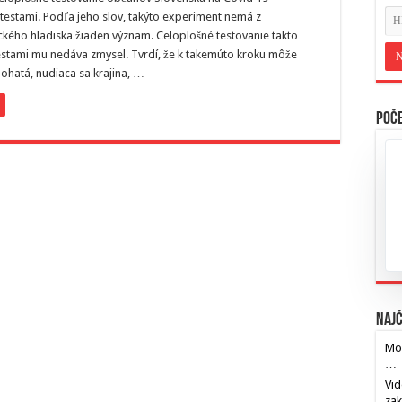
testami. Podľa jeho slov, takýto experiment nemá z
kého hladiska žiaden význam. Celoplošné testovanie takto
stami mu nedáva zmysel. Tvrdí, že k takemúto kroku môže
bohatá, nudiaca sa krajina, …
Poče
Najč
Mos
…
Vid
za