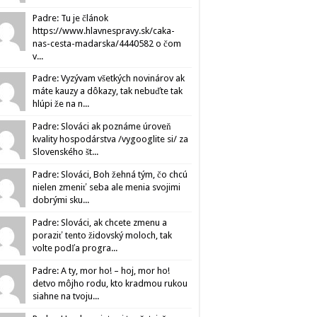
Padre: Tu je článok
https://www.hlavnespravy.sk/caka-
nas-cesta-madarska/4440582 o čom
v...
Padre: Vyzývam všetkých novinárov ak
máte kauzy a dôkazy, tak nebuďte tak
hlúpi že na n...
Padre: Slováci ak poznáme úroveň
kvality hospodárstva /vygooglite si/ za
Slovenského št...
Padre: Slováci, Boh žehná tým, čo chcú
nielen zmeniť seba ale menia svojimi
dobrými sku...
Padre: Slováci, ak chcete zmenu a
poraziť tento židovský moloch, tak
volte podľa progra...
Padre: A ty, mor ho! – hoj, mor ho!
detvo môjho rodu, kto kradmou rukou
siahne na tvoju...