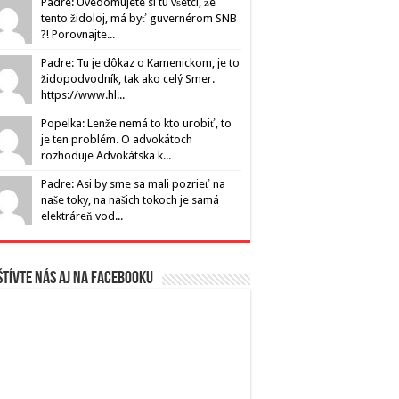
Padre: Uvedomujete si tu všetci, že
tento židoloj, má byť guvernérom SNB
?! Porovnajte...
Padre: Tu je dôkaz o Kamenickom, je to
židopodvodník, tak ako celý Smer.
https://www.hl...
Popelka: Lenže nemá to kto urobiť, to
je ten problém. O advokátoch
rozhoduje Advokátska k...
Padre: Asi by sme sa mali pozrieť na
naše toky, na našich tokoch je samá
elektráreň vod...
tívte nás aj na Facebooku