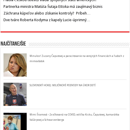
Partnerka ministra Matúša Šutaja Eštoka má zaujímavý biznis
Záchrana kúpeľov alebo získanie kontroly? Príbeh…
Dve tváre Roberta Kodyma z kapely Lucie-úprimný…
Najčítanejšie
Minulosť Zuzany Čaputovej a parazitovanie na verejných financiách a ľudoch z
mimovládok
SLOVENSKÝ HOKEJ: MILIÓNOVÉ PODVODY NA ÚKOR DETÍ
Mimi Šramová – 2x očkovaná na COVID, volička Kisku, Čaputovej, kamarátka
Vašáryovej a Schwarzenberga