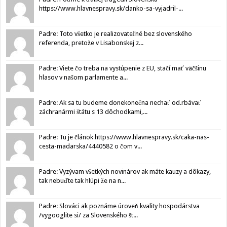
https://www.hlavnespravy.sk/danko-sa-vyjadril-...
Padre: Toto všetko je realizovateľné bez slovenského
referenda, pretože v Lisabonskej z...
Padre: Viete čo treba na vystúpenie z EU, stačí mať väčšinu
hlasov v našom parlamente a...
Padre: Ak sa tu budeme donekonečna nechať od.rbávať
záchranármi štátu s 13 dôchodkami,...
Padre: Tu je článok https://www.hlavnespravy.sk/caka-nas-
cesta-madarska/4440582 o čom v...
Padre: Vyzývam všetkých novinárov ak máte kauzy a dôkazy,
tak nebuďte tak hlúpi že na n...
Padre: Slováci ak poznáme úroveň kvality hospodárstva
/vygooglite si/ za Slovenského št...