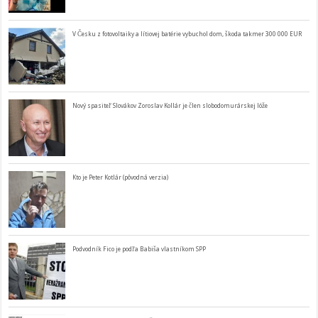
V Česku z fotovoltaiky a lítiovej batérie vybuchol dom, škoda takmer 300 000 EUR
Nový spasiteľ Slovákov Zoroslav Kollár je člen slobodomurárskej lóže
Kto je Peter Kotlár (pôvodná verzia)
Podvodník Fico je podľa Babiša vlastníkom SPP