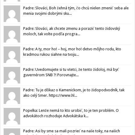
Padre: Slováci, Boh žehná tým, čo chcú nielen zmeniť seba ale
menia svojimi dobrými sku...
Padre: Slováci, ak chcete zmenu a poraziť tento židovský
moloch, tak volte podľa progra...
Padre: A ty, mor ho! – hoj, mor ho! detvo môjho rodu, kto
kradmou rukou siahne na tvoju...
Padre: Uvedomujete si tu všetci, že tento židoloj, má byť
guvernérom SNB ?! Porovnajte...
Padre: Tu je dôkaz o Kamenickom, je to židopodvodník, tak
ako celý Smer. https://www.hl...
Popelka: Lenže nemá to kto urobiť, to je ten problém. O
advokátoch rozhoduje Advokátska k...
Padre: Asi by sme sa mali pozrieť na naše toky, na našich