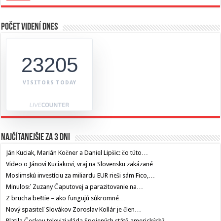
Počet videní dnes
23205
VISITORS TODAY
Najčítanejšie za 3 dni
Ján Kuciak, Marián Kočner a Daniel Lipšic: čo túto…
Video o Jánovi Kuciakovi, vraj na Slovensku zakázané
Moslimskú investíciu za miliardu EUR rieši sám Fico,…
Minulosť Zuzany Čaputovej a parazitovanie na…
Z brucha beštie – ako fungujú súkromné…
Nový spasiteľ Slovákov Zoroslav Kollár je člen…
Platila Českou televizi vláda Spojených států amerických?