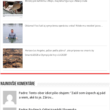
Milióny pre kafilérku v Mojši, majitelia figurujú v Rotary clube
Oklamal Fico ľudí aj vymyslenou operáciou srdca? Nikde mu nevidieť jazvu…
Horiace Los Angeles, požiar podľa plánu? ..ako príprava na smart city
SmartLA2028 a Olympijské hry v LA 2028?
Najnovšie komentáre
Padre: Tento ober idiot píše citujem: "Zažil som úspech aj pád
a viem, aké to je. Zárov...
Padre: Poďme k ďalšej tragédii Slovenska