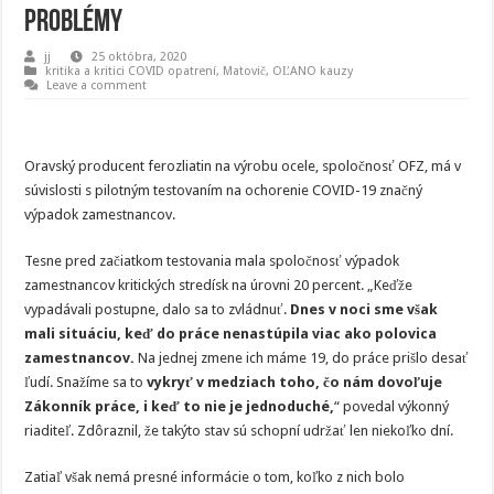
problémy
jj
25 októbra, 2020
kritika a kritici COVID opatrení
,
Matovič, OĽANO kauzy
Leave a comment
Oravský producent ferozliatin na výrobu ocele, spoločnosť OFZ, má v
súvislosti s pilotným testovaním na ochorenie COVID-19 značný
výpadok zamestnancov.
Tesne pred začiatkom testovania mala spoločnosť výpadok
zamestnancov kritických stredísk na úrovni 20 percent. „Keďže
vypadávali postupne, dalo sa to zvládnuť.
Dnes v noci sme však
mali situáciu, keď do práce nenastúpila viac ako polovica
zamestnancov.
Na jednej zmene ich máme 19, do práce prišlo desať
ľudí. Snažíme sa to
vykryť v medziach toho, čo nám dovoľuje
Zákonník práce, i keď to nie je jednoduché,
“ povedal výkonný
riaditeľ. Zdôraznil, že takýto stav sú schopní udržať len niekoľko dní.
Zatiaľ však nemá presné informácie o tom, koľko z nich bolo