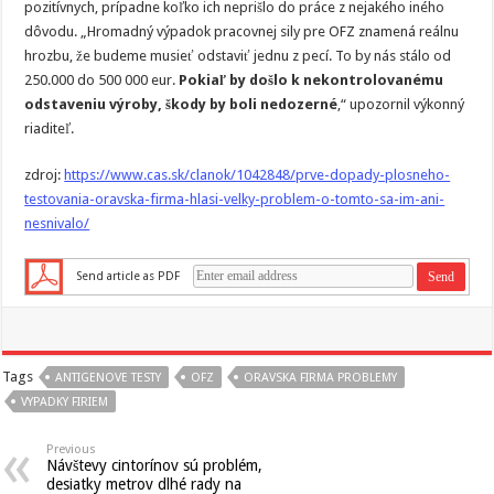
pozitívnych, prípadne koľko ich neprišlo do práce z nejakého iného
dôvodu. „Hromadný výpadok pracovnej sily pre OFZ znamená reálnu
hrozbu, že budeme musieť odstaviť jednu z pecí. To by nás stálo od
250.000 do 500 000 eur.
Pokiaľ by došlo k nekontrolovanému
odstaveniu výroby, škody by boli nedozerné
,“ upozornil výkonný
riaditeľ.
zdroj:
https://www.cas.sk/clanok/1042848/prve-dopady-plosneho-
testovania-oravska-firma-hlasi-velky-problem-o-tomto-sa-im-ani-
nesnivalo/
Send article as PDF
Tags
ANTIGENOVE TESTY
OFZ
ORAVSKA FIRMA PROBLEMY
VYPADKY FIRIEM
Previous
Návštevy cintorínov sú problém,
desiatky metrov dlhé rady na