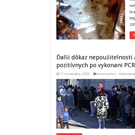
neh
hra
ht
29
R
Ďalši dôkaz nepoužitelnosti
pozitívnych po vykonani PCR
11 novembra, 2020
koronavirus - testovani