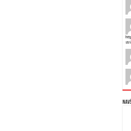
htt
str
Navš