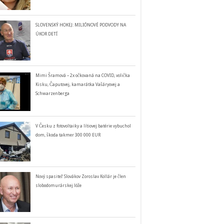
SLOVENSKÝ HOKEJ: MILIÓNOVÉ PODVODY NA
ÚKOR DETÍ
Mimi Šramová – 2x očkovaná na COVID, volička
Kisku, Čaputovej, kamarátka Vašáryovej a
Schwarzenberga
V Česku z fotovoltaiky a lítiovej batérie vybuchol
dom, škoda takmer 300 000 EUR
Nový spasiteľ Slovákov Zoroslav Kollár je člen
slobodomurárskej lóže