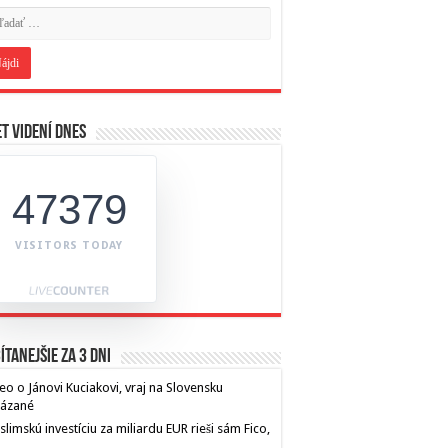
t videní dnes
47379
VISITORS TODAY
ítanejšie za 3 dni
eo o Jánovi Kuciakovi, vraj na Slovensku
kázané
limskú investíciu za miliardu EUR rieši sám Fico,