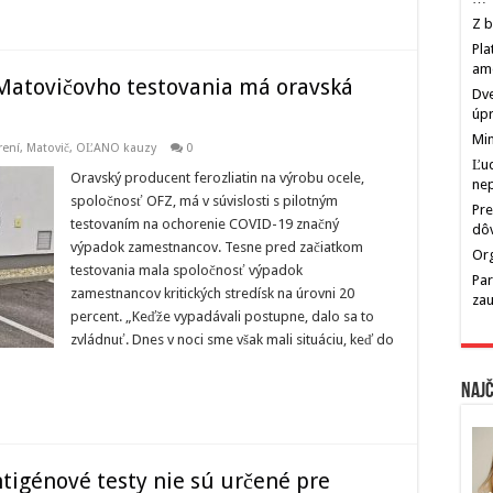
Z b
Pla
am
atovičovho testovania má oravská
Dve
úp
Min
rení
,
Matovič, OĽANO kauzy
0
Ľu
Oravský producent ferozliatin na výrobu ocele,
ne
spoločnosť OFZ, má v súvislosti s pilotným
Pre
testovaním na ochorenie COVID-19 značný
dô
výpadok zamestnancov. Tesne pred začiatkom
Org
testovania mala spoločnosť výpadok
Par
zamestnancov kritických stredísk na úrovni 20
zau
percent. „Keďže vypadávali postupne, dalo sa to
zvládnuť. Dnes v noci sme však mali situáciu, keď do
Najč
ntigénové testy nie sú určené pre