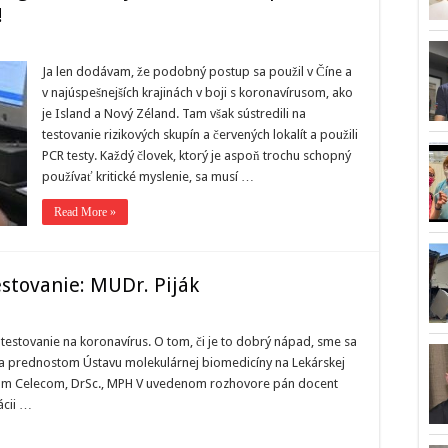
!
Ja len dodávam, že podobný postup sa použil v Číne a
v najúspešnejších krajinách v boji s koronavírusom, ako
je Island a Nový Zéland. Tam však sústredili na
testovanie rizikových skupín a červených lokalít a použili
PCR testy. Každý človek, ktorý je aspoň trochu schopný
používať kritické myslenie, sa musí …
Read More »
estovanie: MUDr. Piják
testovanie na koronavírus. O tom, či je to dobrý nápad, sme sa
 prednostom Ústavu molekulárnej biomedicíny na Lekárskej
trom Celecom, DrSc., MPH V uvedenom rozhovore pán docent
ácii …