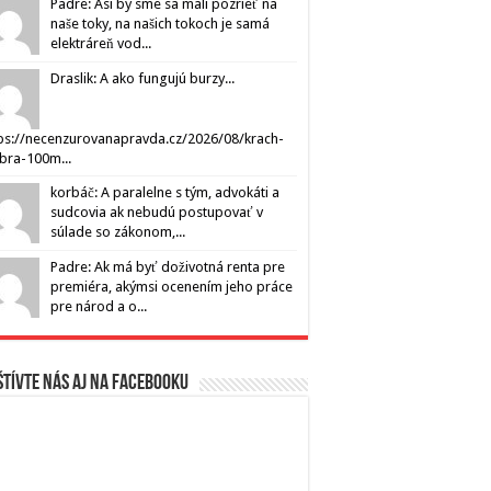
Padre: Asi by sme sa mali pozrieť na
naše toky, na našich tokoch je samá
elektráreň vod...
Draslik: A ako fungujú burzy...
ps://necenzurovanapravda.cz/2026/08/krach-
ibra-100m...
korbáč: A paralelne s tým, advokáti a
sudcovia ak nebudú postupovať v
súlade so zákonom,...
Padre: Ak má byť doživotná renta pre
premiéra, akýmsi ocenením jeho práce
pre národ a o...
tívte nás aj na Facebooku