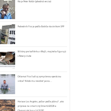
Kto je Peter Kotlár (pôvodná verzia)
Podvodník Fico je podľa Babiša vlastníkom SPP
Milióny pre kafilérku v Mojši, majitelia figurujú
v Rotary clube
Oklamal Fico ľudí aj vymyslenou operáciou
srdca? Nikde mu nevidieť jazvu…
Horiace Los Angeles, požiar podľa plánu? ..ako
príprava na smart city SmartLA2028 a
Olympijské hry v LA 2028?