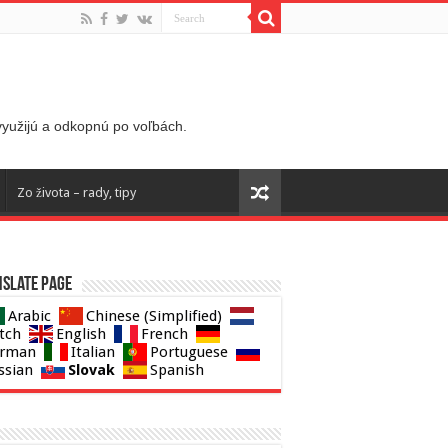
 využijú a odkopnú po voľbách.
Zo života – rady, tipy
slate page
Arabic
Chinese (Simplified)
tch
English
French
rman
Italian
Portuguese
Slovak
ssian
Spanish