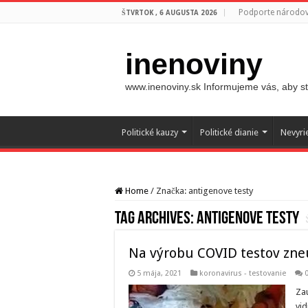
Podporte národovc
ŠTVRTOK , 6 AUGUSTA 2026
inenoviny
www.inenoviny.sk Informujeme vás, aby ste
Politické kauzy
Politické dianie
Nevyri
Home
/
Značka:
antigenove testy
Tag Archives:
antigenove testy
Na výrobu COVID testov zneu
5 mája, 2021
koronavirus - testovanie
Zau
vid