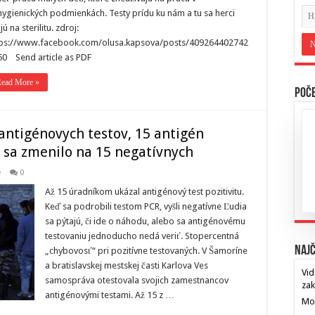
ygienických podmienkách. Testy prídu ku nám a tu sa herci
jú na sterilitu. zdroj:
tps://www.facebook.com/olusa.kapsova/posts/409264402742
50 Send article as PDF
ead More »
Poče
 antigénovych testov, 15 antigén
 sa zmenilo na 15 negatívnych
e
0
Až 15 úradníkom ukázal antigénový test pozitivitu.
Keď sa podrobili testom PCR, vyšli negatívne Ľudia
sa pýtajú, či ide o náhodu, alebo sa antigénovému
testovaniu jednoducho nedá veriť. Stopercentná
Najč
„chybovosť“ pri pozitívne testovaných. V Šamoríne
a bratislavskej mestskej časti Karlova Ves
Vid
samospráva otestovala svojich zamestnancov
za
antigénovými testami. Až 15 z …
Mos
…