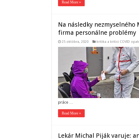
Read More »
Na následky nezmyselného M
firma personálne problémy
25 októbra, 2020
kritika a kritici COVID opat
práce …
Read More »
Lekár Michal Piják varuje: a