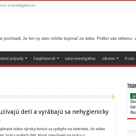
ov a investigatívcov
 pochopili, že len vy sám môžte bojovať za seba. Politici vás oklamu,
ešené prípady
Zaujímavosti
naša investigatíva
zdravie
O nás
Tran
Du
Ge
žívajú detí a vyrábajú sa nehygienicky
Ru
0
jímavé video výroby testov sa vyskytlo na internete. Vo videu
ieť prácu malých detí, ktoré zneužívajú na prácu v