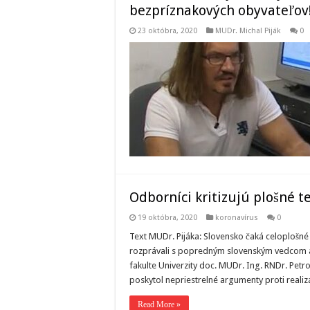
bezpríznakových obyvateľov
23 októbra, 2020
MUDr. Michal Piják
0
Odborníci kritizujú plošné t
19 októbra, 2020
koronavírus
0
Text MUDr. Pijáka: Slovensko čaká celoplošné 
rozprávali s popredným slovenským vedcom a
fakulte Univerzity doc. MUDr. Ing. RNDr. Pe
poskytol nepriestrelné argumenty proti realiz
Read More »