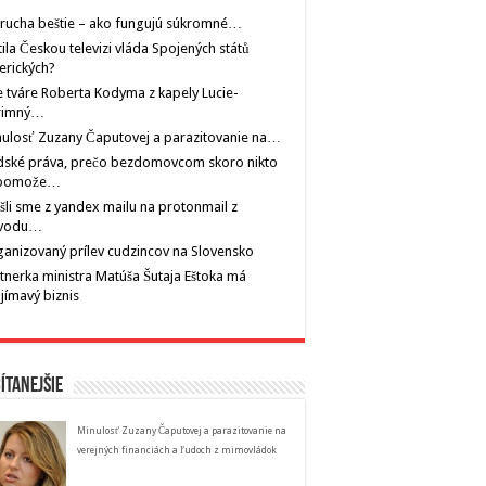
rucha beštie – ako fungujú súkromné…
tila Českou televizi vláda Spojených států
erických?
 tváre Roberta Kodyma z kapely Lucie-
rimný…
ulosť Zuzany Čaputovej a parazitovanie na…
dské práva, prečo bezdomovcom skoro nikto
pomože…
šli sme z yandex mailu na protonmail z
vodu…
anizovaný prílev cudzincov na Slovensko
tnerka ministra Matúša Šutaja Eštoka má
jímavý biznis
ítanejšie
Minulosť Zuzany Čaputovej a parazitovanie na
verejných financiách a ľudoch z mimovládok