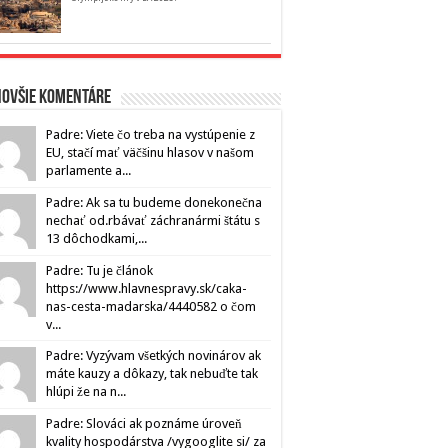
novšie komentáre
Padre: Viete čo treba na vystúpenie z
EU, stačí mať väčšinu hlasov v našom
parlamente a...
Padre: Ak sa tu budeme donekonečna
nechať od.rbávať záchranármi štátu s
13 dôchodkami,...
Padre: Tu je článok
https://www.hlavnespravy.sk/caka-
nas-cesta-madarska/4440582 o čom
v...
Padre: Vyzývam všetkých novinárov ak
máte kauzy a dôkazy, tak nebuďte tak
hlúpi že na n...
Padre: Slováci ak poznáme úroveň
kvality hospodárstva /vygooglite si/ za