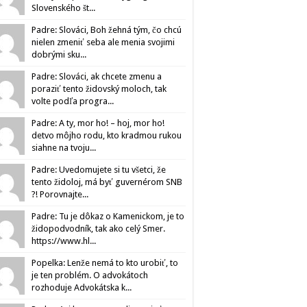
Slovenského št...
Padre: Slováci, Boh žehná tým, čo chcú
nielen zmeniť seba ale menia svojimi
dobrými sku...
Padre: Slováci, ak chcete zmenu a
poraziť tento židovský moloch, tak
volte podľa progra...
Padre: A ty, mor ho! – hoj, mor ho!
detvo môjho rodu, kto kradmou rukou
siahne na tvoju...
Padre: Uvedomujete si tu všetci, že
tento židoloj, má byť guvernérom SNB
?! Porovnajte...
Padre: Tu je dôkaz o Kamenickom, je to
židopodvodník, tak ako celý Smer.
https://www.hl...
Popelka: Lenže nemá to kto urobiť, to
je ten problém. O advokátoch
rozhoduje Advokátska k...