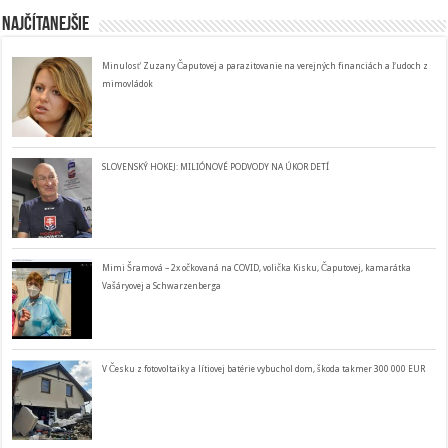
Najčítanejšie
Minulosť Zuzany Čaputovej a parazitovanie na verejných financiách a ľudoch z
mimovládok
SLOVENSKÝ HOKEJ: MILIÓNOVÉ PODVODY NA ÚKOR DETÍ
Mimi Šramová – 2x očkovaná na COVID, volička Kisku, Čaputovej, kamarátka
Vašáryovej a Schwarzenberga
V Česku z fotovoltaiky a lítiovej batérie vybuchol dom, škoda takmer 300 000 EUR