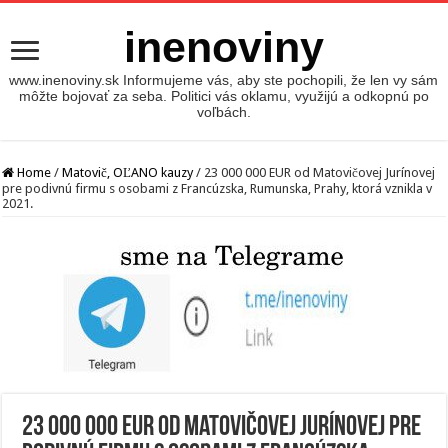
inenoviny
www.inenoviny.sk Informujeme vás, aby ste pochopili, že len vy sám
môžte bojovať za seba. Politici vás oklamu, využijú a odkopnú po
voľbách.
Home
/
Matovič, OĽANO kauzy
/
23 000 000 EUR od Matovičovej Jurínovej
pre podivnú firmu s osobami z Francúzska, Rumunska, Prahy, ktorá vznikla v
2021.
23 000 000 EUR od Matovičovej Jurínovej pre