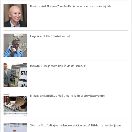
Nový spasiteľ Slovákov Zoroslav Kollár je člen slobodomurárskej lóže
Kto je Peter Kotlár (pôvodná verzia)
Podvodník Fico je podľa Babiša vlastníkom SPP
Milióny pre kafilérku v Mojši, majitelia figurujú v Rotary clube
Oklamal Fico ľudí aj vymyslenou operáciou srdca? Nikde mu nevidieť jazvu…