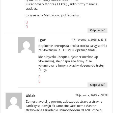
Kuracinova v Modre (TT kraj) , sidlo firmy menene
viackrat.
to vyzera na Matovicovu pokladnicku.
Odpovedať
Igor
17 novembra, 2025 at 13:51
doplnenie : europska prokuratorka sa vyjsadrila
ze Slovensko je TOP v EU v prani penazi.
ide o byvalu Cheque Dejeuner (neskor Up
Slovensko), ale pospajane firmy. Cize
vytunelovane firmy a prachy vlozene do tretej
firmy.
Odpovedať
Oblak
29 januára, 2025 at 08:28
Zamestnavatel je povinny zabezpecit stravu a stravne
karticky sa davaju ak zamestnavatel nema vlastne
stravovacie zariadenie. Mimochodom OLANO chcelo,