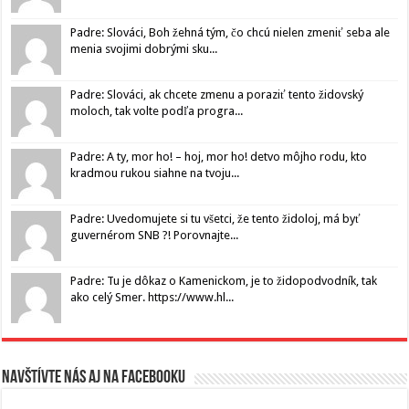
Padre: Slováci, Boh žehná tým, čo chcú nielen zmeniť seba ale
menia svojimi dobrými sku...
Padre: Slováci, ak chcete zmenu a poraziť tento židovský
moloch, tak volte podľa progra...
Padre: A ty, mor ho! – hoj, mor ho! detvo môjho rodu, kto
kradmou rukou siahne na tvoju...
Padre: Uvedomujete si tu všetci, že tento židoloj, má byť
guvernérom SNB ?! Porovnajte...
Padre: Tu je dôkaz o Kamenickom, je to židopodvodník, tak
ako celý Smer. https://www.hl...
Navštívte nás aj na Facebooku