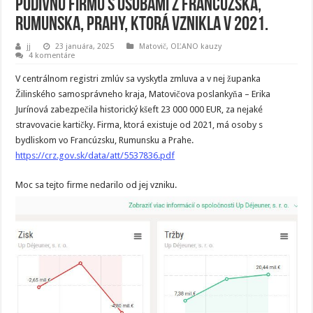
podivnú firmu s osobami z Francúzska,
Rumunska, Prahy, ktorá vznikla v 2021.
jj
23 januára, 2025
Matovič, OĽANO kauzy
4 komentáre
V centrálnom registri zmlúv sa vyskytla zmluva a v nej županka
Žilinského samosprávneho kraja, Matovičova poslankyňa – Erika
Jurínová zabezpečila historický kšeft 23 000 000 EUR, za nejaké
stravovacie kartičky. Firma, ktorá existuje od 2021, má osoby s
bydliskom vo Francúzsku, Rumunsku a Prahe.
https://crz.gov.sk/data/att/5537836.pdf
Moc sa tejto firme nedarilo od jej vzniku.