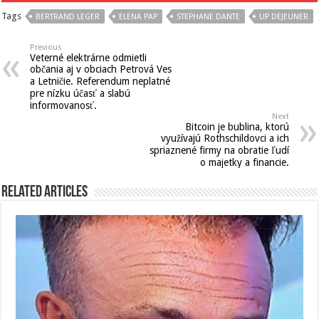
Tags
BERTRAND LEGER
ELENA PAP
STEPHANE DANTE
UP DEJEUNER
Previous
Veterné elektrárne odmietli
občania aj v obciach Petrová Ves
a Letničie. Referendum neplatné
pre nízku účasť a slabú
informovanosť.
Next
Bitcoin je bublina, ktorú
využívajú Rothschildovci a ich
spriaznené firmy na obratie ľudí
o majetky a financie.
Related Articles