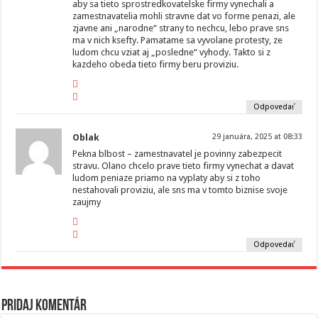
aby sa tieto sprostredkovatelske firmy vynechali a
zamestnavatelia mohli stravne dat vo forme penazi, ale
zjavne ani „narodne“ strany to nechcu, lebo prave sns
ma v nich ksefty. Pamatame sa vyvolane protesty, ze
ludom chcu vziat aj „posledne“ vyhody. Takto si z
kazdeho obeda tieto firmy beru proviziu.
Odpovedať
Oblak
29 januára, 2025 at 08:33
Pekna blbost – zamestnavatel je povinny zabezpecit
stravu. Olano chcelo prave tieto firmy vynechat a davat
ludom peniaze priamo na vyplaty aby si z toho
nestahovali proviziu, ale sns ma v tomto biznise svoje
zaujmy
Odpovedať
Pridaj komentár