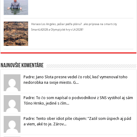
Horiace Los Angeles, požiar podľa plánu? ..ako príprava na smart city
SmartLA2028 a Olympijské hry v LA 2028?
Najnovšie komentáre
Padre: Jano Slota presne vedel čo robí, keď vymenoval toho
nedorobka na svoje miesto. G...
Padre: To čo som napísal o podvodníkovi z SNS vystihol aj sám
Tóno Hrnko, jediné s čím...
Padre: Tento ober idiot píše citujem: "Zažil som úspech aj pád
a viem, aké to je. Zárov...