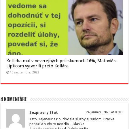
Kotleba mal v neverejných prieskumoch 16%, Matovič s
Lipšicom vytvorili preto Kollára
16 septembra, 2023
4 komentáre
Bezpravny Stat
24 januára, 2025 at 08:03
Tato Dejeneur s.r.o. dodala sluzby aj súdom. Pracka
penazi a sudy to.nevidia….klasika.
Aj na Pozemkovy fond. Dalsia m*fia.