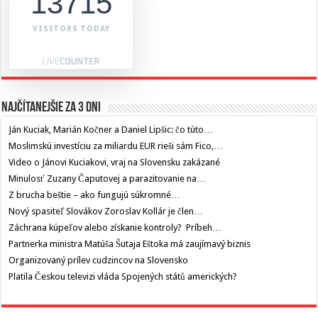
13715
VISITORS TODAY
Najčítanejšie za 3 dni
Ján Kuciak, Marián Kočner a Daniel Lipšic: čo túto…
Moslimskú investíciu za miliardu EUR rieši sám Fico,…
Video o Jánovi Kuciakovi, vraj na Slovensku zakázané
Minulosť Zuzany Čaputovej a parazitovanie na…
Z brucha beštie – ako fungujú súkromné…
Nový spasiteľ Slovákov Zoroslav Kollár je člen…
Záchrana kúpeľov alebo získanie kontroly? Príbeh…
Partnerka ministra Matúša Šutaja Eštoka má zaujímavý biznis
Organizovaný prílev cudzincov na Slovensko
Platila Českou televizi vláda Spojených států amerických?