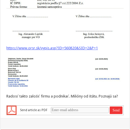
https://www.orsr.sk/vypis.asp?ID=560820&SID=2&P=1
Radosť takto založiť firmu a podnikať. Milióny od štátu. Poznajú sa?
Send article as PDF