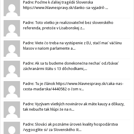
Padre: Poďme k ďalšej tragédii Slovenska
https://www.hlavnespravy.sk/danko-sa-vyjadril-...
Padre: Toto všetko je realizovateľné bez slovenského
referenda, pretože v Lisabonskej z...
Padre: Viete čo treba na vystúpenie z EU, stačí mať väčšinu
hlasov v našom parlamente a...
Padre: Ak sa tu budeme donekonečna nechať od.rbávať
záchranármi štátu s 13 dôchodkami,...
Padre: Tu je článok https://www.hlavnespravy.sk/caka-nas-
cesta-madarska/4440582 o čom v...
Padre: Vyzývam všetkých novinárov ak máte kauzy a dôkazy,
tak nebuďte tak hlúpi že na n...
Padre: Slováci ak poznáme úroveň kvality hospodárstva
/vygooglite si/ za Slovenského št...