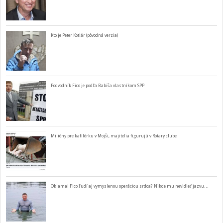
Kto je Peter Kotlár (pôvodná verzia)
Podvodník Fico je podľa Babiša vlastníkom SPP
Milióny pre kafilérku v Mojši, majitelia figurujú v Rotary clube
Oklamal Fico ľudí aj vymyslenou operáciou srdca? Nikde mu nevidieť jazvu…