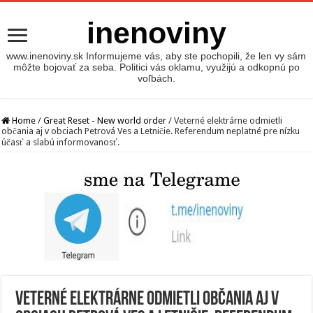
inenoviny
www.inenoviny.sk Informujeme vás, aby ste pochopili, že len vy sám
môžte bojovať za seba. Politici vás oklamu, využijú a odkopnú po
voľbách.
Home
/
Great Reset - New world order
/
Veterné elektrárne odmietli
občania aj v obciach Petrová Ves a Letničie. Referendum neplatné pre nízku
účasť a slabú informovanosť.
Veterné elektrárne odmietli občania aj v