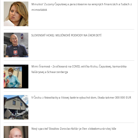
Minulosť Zuzany Čaputovej a parazitovanie na verejných financiách a ľudoch z
mimovládok
SLOVENSKÝ HOKEJ: MILIÓNOVÉ PODVODY NA ÚKOR DETÍ
Mimi Šramová – 2x očkovaná na COVID, volička Kisku, Čaputovej, kamarátka
Vašáryovej a Schwarzenberga
V Česku z fotovoltaiky a lítiovej batérie vybuchol dom, škoda takmer 300 000 EUR
Nový spasiteľ Slovákov Zoroslav Kollár je člen slobodomurárskej lóže