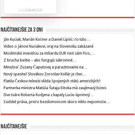
Najčítanejšie za 3 dni
Ján Kuciak, Marián Kočner a Daniel Lipšic: čo túto…
Video o Jánovi Kuciakovi, vraj na Slovensku zakázané
Moslimskú investíciu za miliardu EUR rieši sám Fico,…
Z brucha beštie – ako fungujú súkromné…
Minulosť Zuzany Čaputovej a parazitovanie na…
Nový spasiteľ Slovákov Zoroslav Kollár je člen…
Platila Českou televizi vláda Spojených států amerických?
Partnerka ministra Matúša Šutaja Eštoka má zaujímavý biznis
Dve tváre Roberta Kodyma z kapely Lucie-úprimný…
Ľudské práva, prečo bezdomovcom skoro nikto nepomože…
Najčítanejšie