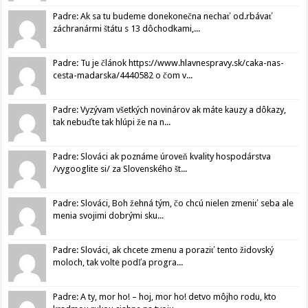
Padre: Ak sa tu budeme donekonečna nechať od.rbávať
záchranármi štátu s 13 dôchodkami,...
Padre: Tu je článok https://www.hlavnespravy.sk/caka-nas-
cesta-madarska/4440582 o čom v...
Padre: Vyzývam všetkých novinárov ak máte kauzy a dôkazy,
tak nebuďte tak hlúpi že na n...
Padre: Slováci ak poznáme úroveň kvality hospodárstva
/vygooglite si/ za Slovenského št...
Padre: Slováci, Boh žehná tým, čo chcú nielen zmeniť seba ale
menia svojimi dobrými sku...
Padre: Slováci, ak chcete zmenu a poraziť tento židovský
moloch, tak volte podľa progra...
Padre: A ty, mor ho! – hoj, mor ho! detvo môjho rodu, kto