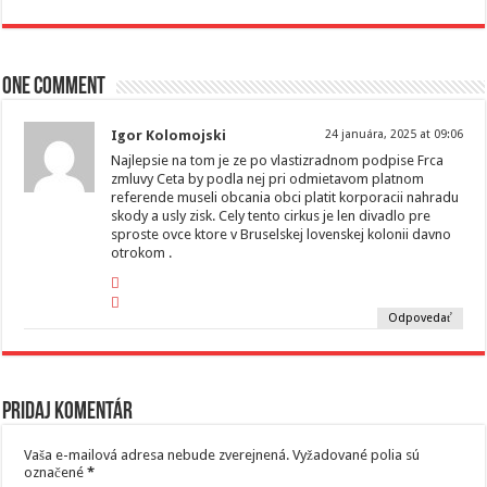
One comment
Igor Kolomojski
24 januára, 2025 at 09:06
Najlepsie na tom je ze po vlastizradnom podpise Frca
zmluvy Ceta by podla nej pri odmietavom platnom
referende museli obcania obci platit korporacii nahradu
skody a usly zisk. Cely tento cirkus je len divadlo pre
sproste ovce ktore v Bruselskej lovenskej kolonii davno
otrokom .
Odpovedať
Pridaj komentár
Vaša e-mailová adresa nebude zverejnená.
Vyžadované polia sú
označené
*