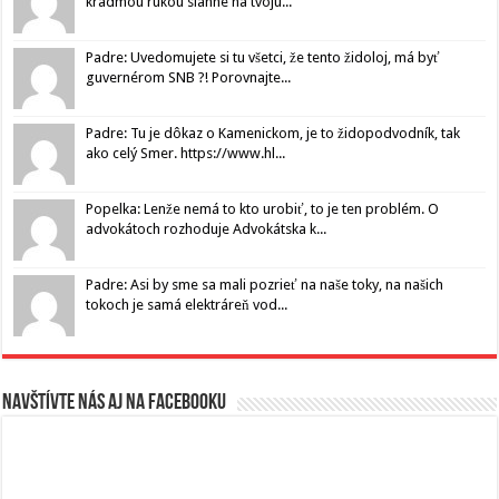
kradmou rukou siahne na tvoju...
Padre: Uvedomujete si tu všetci, že tento židoloj, má byť
guvernérom SNB ?! Porovnajte...
Padre: Tu je dôkaz o Kamenickom, je to židopodvodník, tak
ako celý Smer. https://www.hl...
Popelka: Lenže nemá to kto urobiť, to je ten problém. O
advokátoch rozhoduje Advokátska k...
Padre: Asi by sme sa mali pozrieť na naše toky, na našich
tokoch je samá elektráreň vod...
Navštívte nás aj na Facebooku