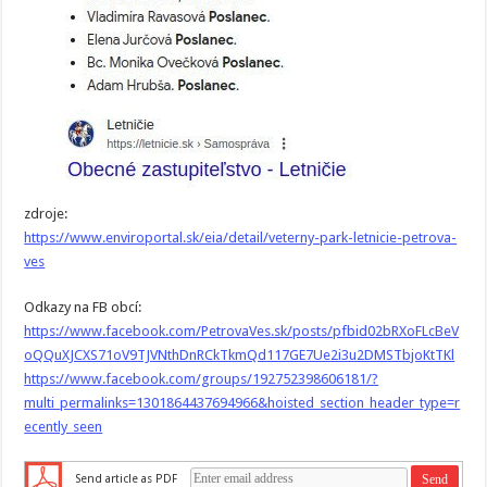
zdroje:
https://www.enviroportal.sk/eia/detail/veterny-park-letnicie-petrova-
ves
Odkazy na FB obcí:
https://www.facebook.com/PetrovaVes.sk/posts/pfbid02bRXoFLcBeV
oQQuXJCXS71oV9TJVNthDnRCkTkmQd117GE7Ue2i3u2DMSTbjoKtTKl
https://www.facebook.com/groups/192752398606181/?
multi_permalinks=1301864437694966&hoisted_section_header_type=r
ecently_seen
Send article as PDF