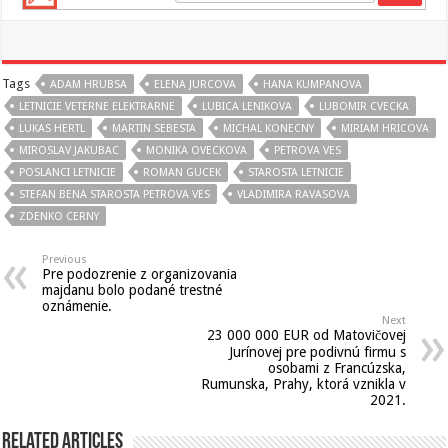
Tags
ADAM HRUBSA
ELENA JURCOVA
HANA KUMPANOVA
LETNICIE VETERNE ELEKTRARNE
LUBICA LENIKOVA
LUBOMIR CVECKA
LUKAS HERTL
MARTIN SEBESTA
MICHAL KONECNY
MIRIAM HRICOVA
MIROSLAV JAKUBAC
MONIKA OVECKOVA
PETROVA VES
POSLANCI LETNICIE
ROMAN GUCEK
STAROSTA LETNICIE
STEFAN BENA STAROSTA PETROVA VES
VLADIMIRA RAVASOVA
ZDENKO CERNY
Previous
Pre podozrenie z organizovania
majdanu bolo podané trestné
oznámenie.
Next
23 000 000 EUR od Matovičovej
Jurínovej pre podivnú firmu s
osobami z Francúzska,
Rumunska, Prahy, ktorá vznikla v
2021.
Related Articles