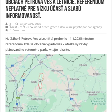
obciach Petrová Ves a Letničie. Referendum
neplatné pre nízku účasť a slabú
informovanosť.
jj
23 januára, 2025
Great Reset - New world order
,
greend deal a iné psychopatické agendy
1 Comment
Na Záhorí (Petrova Ves a Letničie) prebehlo 11.1.2025 miestne
referendum, kde sa občania vyjadrovali k otázke výstavby
plánovaného veterného parku v tejto lokalite.