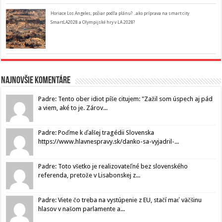
Horiace Los Angeles, požiar podľa plánu? ..ako príprava na smart city
SmartLA2028 a Olympijské hry v LA 2028?
Najnovšie komentáre
Padre: Tento ober idiot píše citujem: "Zažil som úspech aj pád
a viem, aké to je. Zárov...
Padre: Poďme k ďalšej tragédii Slovenska
https://www.hlavnespravy.sk/danko-sa-vyjadril-...
Padre: Toto všetko je realizovateľné bez slovenského
referenda, pretože v Lisabonskej z...
Padre: Viete čo treba na vystúpenie z EU, stačí mať väčšinu
hlasov v našom parlamente a...