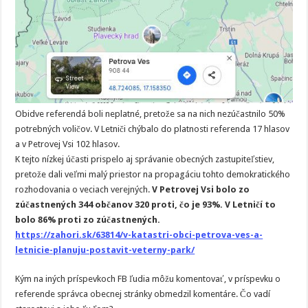
Obidve referendá boli neplatné, pretože sa na nich nezúčastnilo 50%
potrebných voličov. V Letniči chýbalo do platnosti referenda 17 hlasov
a v Petrovej Vsi 102 hlasov.
K tejto nízkej účasti prispelo aj správanie obecných zastupiteľstiev,
pretože dali veľmi malý priestor na propagáciu tohto demokratického
rozhodovania o veciach verejných.
V Petrovej Vsi bolo zo
zúčastnených 344 občanov 320 proti, čo je 93%. V Letničí to
bolo 86% proti zo zúčastnených.
https://zahori.sk/63814/v-katastri-obci-petrova-ves-a-
letnicie-planuju-postavit-veterny-park/
Kým na iných príspevkoch FB ľudia môžu komentovať, v príspevku o
referende správca obecnej stránky obmedzil komentáre. Čo vadí