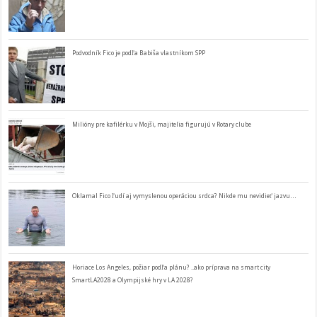
Podvodník Fico je podľa Babiša vlastníkom SPP
Milióny pre kafilérku v Mojši, majitelia figurujú v Rotary clube
Oklamal Fico ľudí aj vymyslenou operáciou srdca? Nikde mu nevidieť jazvu…
Horiace Los Angeles, požiar podľa plánu? ..ako príprava na smart city
SmartLA2028 a Olympijské hry v LA 2028?