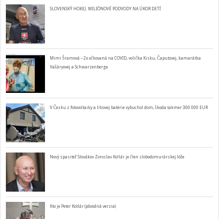
SLOVENSKÝ HOKEJ: MILIÓNOVÉ PODVODY NA ÚKOR DETÍ
Mimi Šramová – 2x očkovaná na COVID, volička Kisku, Čaputovej, kamarátka
Vašáryovej a Schwarzenberga
V Česku z fotovoltaiky a lítiovej batérie vybuchol dom, škoda takmer 300 000 EUR
Nový spasiteľ Slovákov Zoroslav Kollár je člen slobodomurárskej lóže
Kto je Peter Kotlár (pôvodná verzia)