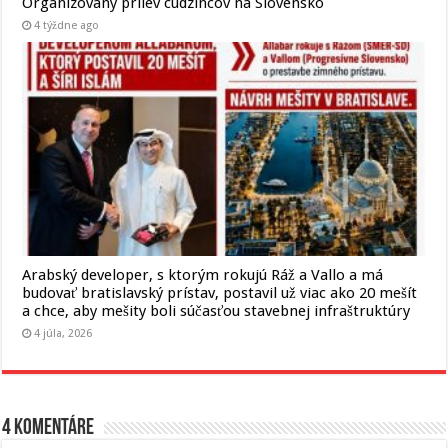
Organizovaný prílev cudzincov na Slovensko
4 týždne ago
Arabský developer, s ktorým rokujú Ráž a Vallo a má
budovať bratislavský prístav, postavil už viac ako 20 mešít
a chce, aby mešity boli súčasťou stavebnej infraštruktúry
4 júla, 2026
4 komentáre