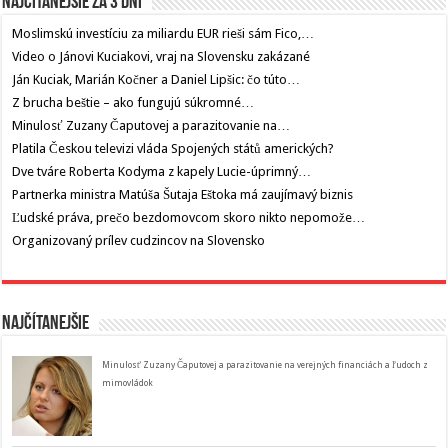
Najčítanejšie za 3 dni
Moslimskú investíciu za miliardu EUR rieši sám Fico,…
Video o Jánovi Kuciakovi, vraj na Slovensku zakázané
Ján Kuciak, Marián Kočner a Daniel Lipšic: čo túto…
Z brucha beštie – ako fungujú súkromné…
Minulosť Zuzany Čaputovej a parazitovanie na…
Platila Českou televizi vláda Spojených států amerických?
Dve tváre Roberta Kodyma z kapely Lucie-úprimný…
Partnerka ministra Matúša Šutaja Eštoka má zaujímavý biznis
Ľudské práva, prečo bezdomovcom skoro nikto nepomože…
Organizovaný prílev cudzincov na Slovensko
Najčítanejšie
Minulosť Zuzany Čaputovej a parazitovanie na verejných financiách a ľudoch z
mimovládok