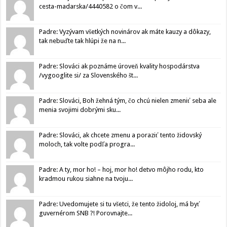
cesta-madarska/4440582 o čom v...
Padre: Vyzývam všetkých novinárov ak máte kauzy a dôkazy,
tak nebuďte tak hlúpi že na n...
Padre: Slováci ak poznáme úroveň kvality hospodárstva
/vygooglite si/ za Slovenského št...
Padre: Slováci, Boh žehná tým, čo chcú nielen zmeniť seba ale
menia svojimi dobrými sku...
Padre: Slováci, ak chcete zmenu a poraziť tento židovský
moloch, tak volte podľa progra...
Padre: A ty, mor ho! – hoj, mor ho! detvo môjho rodu, kto
kradmou rukou siahne na tvoju...
Padre: Uvedomujete si tu všetci, že tento židoloj, má byť
guvernérom SNB ?! Porovnajte...