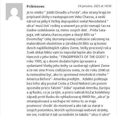
Pribinovec
24 januára, 2025 at 14:36
Je to všetko “ Jiddiš Divadlo u Forda“, obe strany hrajú im
pripísané úlohy v nastupujucom Veku Chaosu, a vedú
národ na jatky k Veľkej depopulácii sveta! Nevzdelaná “
ulica“ musí živiť rodiny a unavení po práci nemajú čas na
žiadne vzdelávanie sa, mimo svojich detí…Prišla Sata-
juga, vek satana,chaosu,vojen a skazy! Blíži sa “
Doomsfay“ celej skorumpovanej civilizácie zalozenej na
materiálnom vlastníctve a zárobkoch! Blíži sa aj koniec
dvoch najdôležitejších cyklov Zeme, Veľky precesný rok a
5.vek slnka! Nikto vam to nepodal lepšie ako Graham
Hancock v jeho knihe, “ FINGERPRINTS OF THE GODS“ z
roku 1995, aj s dvomi dodatočnými úpravami a
vydaniami! Všetky jeho knihy sa zaoberajú cyklami Zeme
a že nie sme Prvou civilizáciou sveta, že do roku 2040 už
tu nemusíme byť, ako to spomenul mnohokrst v knihe “
America Before“- Amerika predtým…Kdekto politizuje
bez toho aby poznal Cestu a Chod Nebies! Len potom
spoznáte prečo falošní “ židia“ opantali Amrriku, Európu
a aj Rusko, co je za tým, a prečo nahrali KoZa( kolektívny
západ) proti Rusku do vyhladzovacej WW3! No „ulica“ je
zmanipulovaná a nechape nič mimo to ze majú
povinnosť chodiť do montovní a ako tak sa starat o
svojich potomkov, ktorích vychovsvajú webové stránky,
nie oni, rodičia! A tak sa nedivím že takúto “ ulicu či ulice“