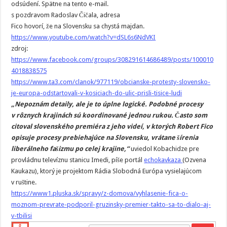
odsúdení. Spätne na tento e-mail.
s pozdravom Radoslav Čičala, adresa
Fico hovorí, že na Slovensku sa chystá majdan.
https://www.youtube.com/watch?v=dSL6s6NdVKI
zdroj:
https://www.facebook.com/groups/308291614686489/posts/100010
4018838575
https://www.ta3.com/clanok/977119/obcianske-protesty-slovensko-
je-europa-odstartovali-v-kosiciach-do-ulic-prisli-tisice-ludi
„Nepoznám detaily, ale je to úplne logické. Podobné procesy
v rôznych krajinách sú koordinované jednou rukou. Často som
citoval slovenského premiéra z jeho videí, v ktorých Robert Fico
opisuje procesy prebiehajúce na Slovensku, vrátane šírenia
liberálneho fašizmu po celej krajine,“
uviedol Kobachidze pre
provládnu televíznu stanicu Imedi, píše portál
echokavkaza
(Ozvena
Kaukazu), ktorý je projektom Rádia Slobodná Európa vysielajúcom
v ruštine.
https://www1.pluska.sk/spravy/z-domova/vyhlasenie-fica-o-
moznom-prevrate-podporil-gruzinsky-premier-takto-sa-to-dialo-aj-
v-tbilisi