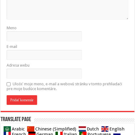
Meno
E-mail
Adresa webu
Uložiť moje meno, e-mail a webovú stránku v tomto prehliadači
pre moje budúce komentáre.
Translate page
Arabic
Chinese (Simplified)
Dutch
English
French
German
Italian
Portuguese