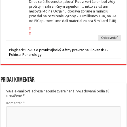
Dnes celé Slovensko „akosi“ Ficovi verí že on bol vždy
proti tým zahraničným agentom… nikto sa už ani
nespýta kto na Ukrjainu dodáva zbrane a muníciu
(stat dal na rozsirenie vyroby 200 mililonov EUR, na UA
od PiCaputovej sme dali material za cca 5 miliard EUR)
Odpovedať
Pingback:
Pokus o proukrajinský štátny prevrat na Slovensku –
Political Ponerology
Pridaj komentár
Vaša e-mailová adresa nebude zverejnená.
Vyžadované polia sú
označené
*
Komentár
*