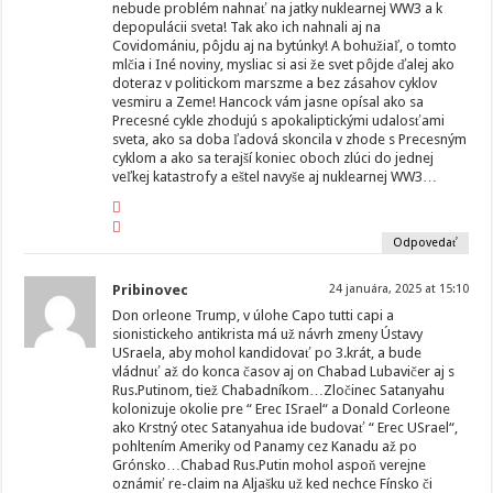
nebude problém nahnať na jatky nuklearnej WW3 a k
depopulácii sveta! Tak ako ich nahnali aj na
Covidomániu, pôjdu aj na bytúnky! A bohužiaľ, o tomto
mlčia i Iné noviny, mysliac si asi že svet pôjde ďalej ako
doteraz v politickom marszme a bez zásahov cyklov
vesmiru a Zeme! Hancock vám jasne opísal ako sa
Precesné cykle zhodujú s apokaliptickými udalosťami
sveta, ako sa doba ľadová skoncila v zhode s Precesným
cyklom a ako sa terajší koniec oboch zlúci do jednej
veľkej katastrofy a eštel navyše aj nuklearnej WW3…
Odpovedať
Pribinovec
24 januára, 2025 at 15:10
Don orleone Trump, v úlohe Capo tutti capi a
sionistickeho antikrista má už návrh zmeny Ústavy
USraela, aby mohol kandidovať po 3.krát, a bude
vládnuť až do konca časov aj on Chabad Lubavičer aj s
Rus.Putinom, tiež Chabadníkom…Zločinec Satanyahu
kolonizuje okolie pre “ Erec ISrael“ a Donald Corleone
ako Krstný otec Satanyahua ide budovať “ Erec USrael“,
pohltením Ameriky od Panamy cez Kanadu až po
Grónsko…Chabad Rus.Putin mohol aspoň verejne
oznámiť re-claim na Aljašku už ked nechce Fínsko či