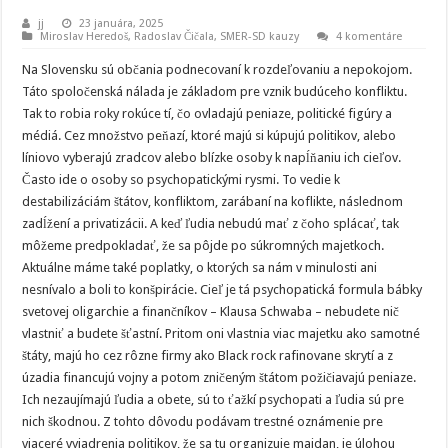
jj
23 januára, 2025
Miroslav Heredoš
,
Radoslav Čičala
,
SMER-SD kauzy
4 komentáre
Na Slovensku sú občania podnecovaní k rozdeľovaniu a nepokojom.
Táto spoločenská nálada je základom pre vznik budúceho konfliktu.
Tak to robia roky rokúce tí, čo ovladajú peniaze, politické figúry a
médiá. Cez množstvo peňazí, ktoré majú si kúpujú politikov, alebo
líniovo vyberajú zradcov alebo blízke osoby k napĺňaniu ich cieľov.
Často ide o osoby so psychopatickými rysmi. To vedie k
destabilizáciám štátov, konfliktom, zarábaní na koflikte, následnom
zadĺžení a privatizácii. A keď ľudia nebudú mať z čoho splácať, tak
môžeme predpokladať, že sa pôjde po súkromných majetkoch.
Aktuálne máme také poplatky, o ktorých sa nám v minulosti ani
nesnívalo a boli to konšpirácie. Cieľ je tá psychopatická formula bábky
svetovej oligarchie a finančníkov – Klausa Schwaba – nebudete nič
vlastniť a budete šťastní. Pritom oni vlastnia viac majetku ako samotné
štáty, majú ho cez rôzne firmy ako Black rock rafinovane skrytí a z
úzadia financujú vojny a potom zničeným štátom požičiavajú peniaze.
Ich nezaujímajú ľudia a obete, sú to ťažkí psychopati a ľudia sú pre
nich škodnou. Z tohto dôvodu podávam trestné oznámenie pre
viaceré vyjadrenia politikov, že sa tu organizuje majdan, je úlohou