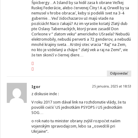
Špicbergy…A Island by sa hidil zasa k obrane Veľkej
Ruskej Federácie, alebo červenej Číny ! A aj Orwell by sa
nemusel v hrobe obracať, keby si podelili svet na 3-4
gubernie…Veď židochazarov už majú všade na
pozíciách! Naco čakajú? Az im vyrastie košatý Zlatý dub
pte Oslavy Tabernackých, ktorý prave zasadil Don
Corleone v “ zlatom veku“ americkeho USraela? Nebudú
elektromobily, nebudú perverti a 72 genderov, a nebudú
mnohé krajiny sveta…Krstný otec vracia “ Raj“ na Zem,
no kto je vzdelaný a chápe “ zlatý vek a raj na Zemi“, vie
že ten skončí v čiernej diere…
Odpovedať
Igor
25 januára, 2025 at 18:53
z diskusie inde :
V roku 2017 som dával link na rozhdonutie vlády, že tu
povolili cvičiť US jednotkám PSYOPS i US jednotkám
SOG…
o rok nato tu minister obrany zvýšil rozpočet našim
vojenským spravodajcom, lebo sa „osvedčili pri
Ukrjaine“.