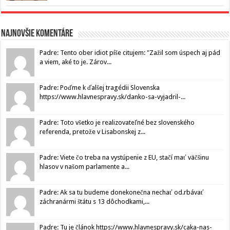
Najnovšie komentáre
Padre: Tento ober idiot píše citujem: "Zažil som úspech aj pád
a viem, aké to je. Zárov...
Padre: Poďme k ďalšej tragédii Slovenska
https://www.hlavnespravy.sk/danko-sa-vyjadril-...
Padre: Toto všetko je realizovateľné bez slovenského
referenda, pretože v Lisabonskej z...
Padre: Viete čo treba na vystúpenie z EU, stačí mať väčšinu
hlasov v našom parlamente a...
Padre: Ak sa tu budeme donekonečna nechať od.rbávať
záchranármi štátu s 13 dôchodkami,...
Padre: Tu je článok https://www.hlavnespravy.sk/caka-nas-