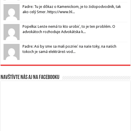
Padre: Tu je dôkaz o Kamenickom, je to židopodvodník, tak
ako celý Smer. https://www.hl...
Popelka: Lenže nemá to kto urobiť, to je ten problém. O
advokátoch rozhoduje Advokátska k...
Padre: Asi by sme sa mali pozrieť na naše toky, na našich
tokoch je samá elektráreň vod...
Navštívte nás aj na Facebooku