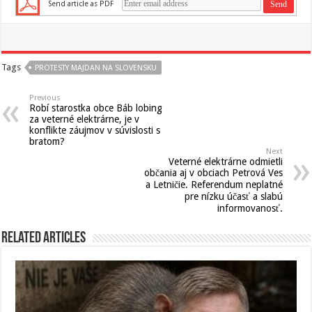
Send article as PDF
Tags
PROTESTY MAJDAN NA SLOVENSKU
Previous
Robí starostka obce Báb lobing
za veterné elektrárne, je v
konflikte záujmov v súvislosti s
bratom?
Next
Veterné elektrárne odmietli
občania aj v obciach Petrová Ves
a Letničie. Referendum neplatné
pre nízku účasť a slabú
informovanosť.
Related Articles