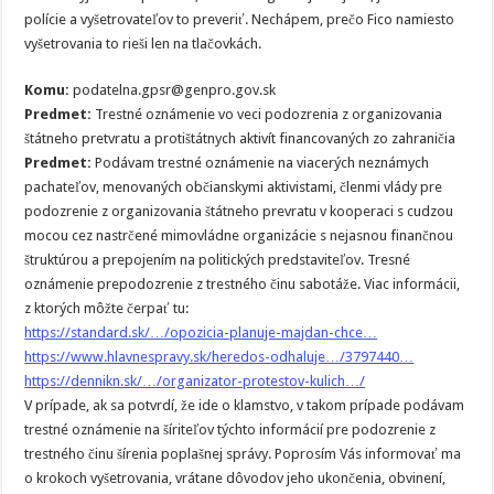
polície a vyšetrovateľov to preveriť. Nechápem, prečo Fico namiesto
vyšetrovania to rieši len na tlačovkách.
Komu:
podatelna.gpsr@genpro.gov.sk
Predmet:
Trestné oznámenie vo veci podozrenia z organizovania
štátneho pretvratu a protištátnych aktivít financovaných zo zahraničia
Predmet:
Podávam trestné oznámenie na viacerých neznámych
pachateľov, menovaných občianskymi aktivistami, členmi vlády pre
podozrenie z organizovania štátneho prevratu v kooperaci s cudzou
mocou cez nastrčené mimovládne organizácie s nejasnou finančnou
štruktúrou a prepojením na politických predstaviteľov. Tresné
oznámenie prepodozrenie z trestného činu sabotáže. Viac informácii,
z ktorých môžte čerpať tu:
https://standard.sk/…/opozicia-planuje-majdan-chce…
https://www.hlavnespravy.sk/heredos-odhaluje…/3797440…
https://dennikn.sk/…/organizator-protestov-kulich…/
V prípade, ak sa potvrdí, že ide o klamstvo, v takom prípade podávam
trestné oznámenie na šíriteľov týchto informácií pre podozrenie z
trestného činu šírenia poplašnej správy. Poprosím Vás informovať ma
o krokoch vyšetrovania, vrátane dôvodov jeho ukončenia, obvinení,