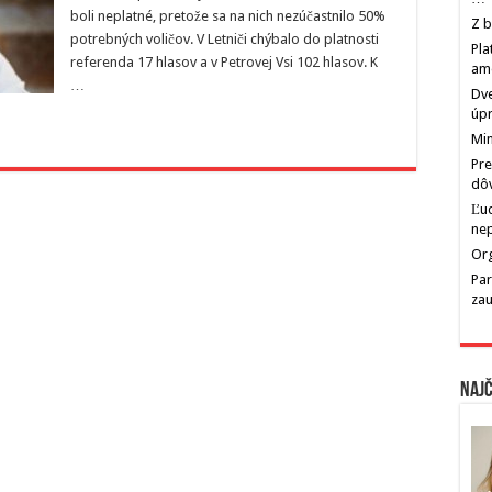
boli neplatné, pretože sa na nich nezúčastnilo 50%
Z b
potrebných voličov. V Letniči chýbalo do platnosti
Pla
referenda 17 hlasov a v Petrovej Vsi 102 hlasov. K
am
…
Dve
úp
Min
Pre
dô
Ľu
ne
Org
Par
zau
Najč