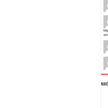
htt
str
Navš