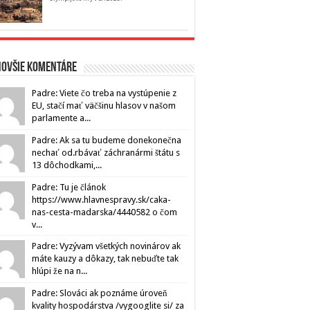
novšie komentáre
Padre: Viete čo treba na vystúpenie z
EU, stačí mať väčšinu hlasov v našom
parlamente a...
Padre: Ak sa tu budeme donekonečna
nechať od.rbávať záchranármi štátu s
13 dôchodkami,...
Padre: Tu je článok
https://www.hlavnespravy.sk/caka-
nas-cesta-madarska/4440582 o čom
v...
Padre: Vyzývam všetkých novinárov ak
máte kauzy a dôkazy, tak nebuďte tak
hlúpi že na n...
Padre: Slováci ak poznáme úroveň
kvality hospodárstva /vygooglite si/ za