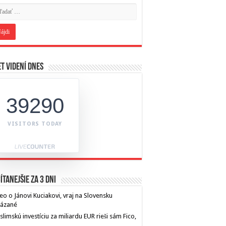
t videní dnes
39290
VISITORS TODAY
ítanejšie za 3 dni
eo o Jánovi Kuciakovi, vraj na Slovensku
kázané
limskú investíciu za miliardu EUR rieši sám Fico,