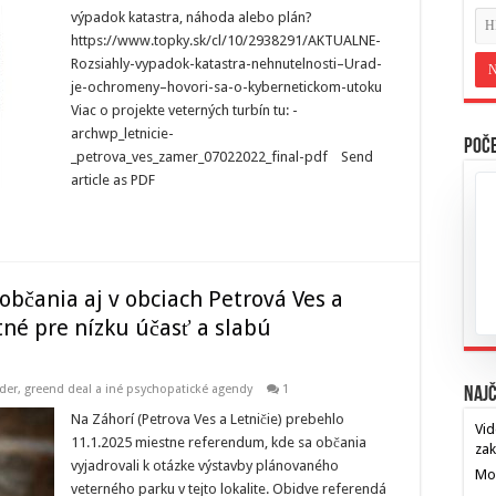
výpadok katastra, náhoda alebo plán?
https://www.topky.sk/cl/10/2938291/AKTUALNE-
Rozsiahly-vypadok-katastra-nehnutelnosti–Urad-
je-ochromeny–hovori-sa-o-kybernetickom-utoku
Viac o projekte veterných turbín tu: -
archwp_letnicie-
Poče
_petrova_ves_zamer_07022022_final-pdf Send
article as PDF
občania aj v obciach Petrová Ves a
né pre nízku účasť a slabú
der
,
greend deal a iné psychopatické agendy
1
Najč
Na Záhorí (Petrova Ves a Letničie) prebehlo
Vid
11.1.2025 miestne referendum, kde sa občania
za
vyjadrovali k otázke výstavby plánovaného
Mos
veterného parku v tejto lokalite. Obidve referendá
…