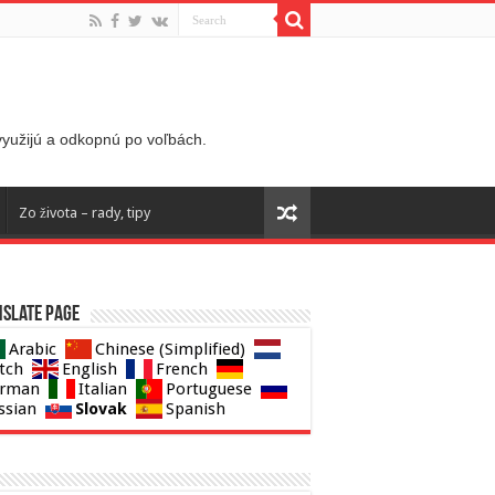
 využijú a odkopnú po voľbách.
Zo života – rady, tipy
slate page
Arabic
Chinese (Simplified)
tch
English
French
rman
Italian
Portuguese
Slovak
ssian
Spanish