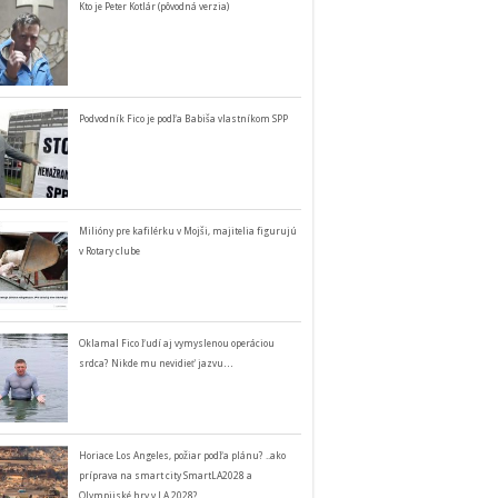
Kto je Peter Kotlár (pôvodná verzia)
Podvodník Fico je podľa Babiša vlastníkom SPP
Milióny pre kafilérku v Mojši, majitelia figurujú
v Rotary clube
Oklamal Fico ľudí aj vymyslenou operáciou
srdca? Nikde mu nevidieť jazvu…
Horiace Los Angeles, požiar podľa plánu? ..ako
príprava na smart city SmartLA2028 a
Olympijské hry v LA 2028?