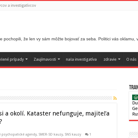
ov a investigatívcov
 pochopili, že len vy sám môžte bojovať za seba. Politici vás oklamu,
ešené prípady
Zaujímavosti
naša investigatíva
zdravie
O nás
Tran
Du
Ge
si a okolí. Kataster nefunguje, majiteľa
Ru
?
é psychopatické agendy
,
SMER-SD kauzy
,
SNS kauzy
1