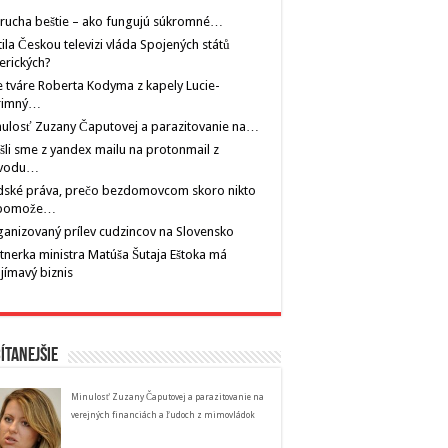
rucha beštie – ako fungujú súkromné…
tila Českou televizi vláda Spojených států
erických?
 tváre Roberta Kodyma z kapely Lucie-
rimný…
ulosť Zuzany Čaputovej a parazitovanie na…
šli sme z yandex mailu na protonmail z
vodu…
dské práva, prečo bezdomovcom skoro nikto
pomože…
anizovaný prílev cudzincov na Slovensko
tnerka ministra Matúša Šutaja Eštoka má
jímavý biznis
ítanejšie
Minulosť Zuzany Čaputovej a parazitovanie na
verejných financiách a ľudoch z mimovládok