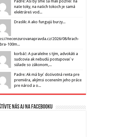
Padre: Asi by sme sa mali pozrieť na
naše toky, na našich tokoch je samá
elektráreň vod...
Draslik: A ako fungujú burzy...
ps://necenzurovanapravda.cz/2026/08/krach-
ibra-100m...
korbáč: A paralelne s tým, advokáti a
sudcovia ak nebudú postupovať v
súlade so zákonom,...
Padre: Ak má byť doživotná renta pre
premiéra, akýmsi ocenením jeho práce
pre národ a o...
tívte nás aj na Facebooku