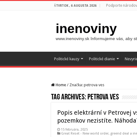
Podporte národovc
ŠTVRTOK , 6 AUGUSTA 2026
inenoviny
www.inenoviny.sk Informujeme vás, aby ste
Politické kauzy
Politické dianie
Nevyri
Home
/
Značka:
petrova ves
Tag Archives:
petrova ves
Popis elektrární v Petrovej v
pozemkov nezistíte. Náhoda
15 februára, 2025
Great Reset - New world order
,
greend deal a in