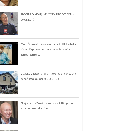
SLOVENSKÝ HOKEJ: MILIÓNOVÉ PODVODY NA
ÚKOR DETÍ
Mimi Šramová – 2x očkovaná na COVID, volička
Kisku, Čaputovej, kamarátka Vašáryovej a
Schwarzenberga
V Česku z fotovoltaiky a lítiovej batérie vybuchol
dom, škoda takmer 300 000 EUR
Nový spasiteľ Slovákov Zoroslav Kollár je člen
slobodomurárskej lóže