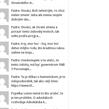
Slovenského št...
Padre: Slováci, Boh žehná tým, čo chcú
nielen zmeniť seba ale menia svojimi
dobrými sku...
Padre: Slováci, ak chcete zmenu a
poraziť tento židovský moloch, tak
volte podľa progra...
Padre: A ty, mor ho! – hoj, mor ho!
detvo môjho rodu, kto kradmou rukou
siahne na tvoju...
Padre: Uvedomujete si tu všetci, že
tento židoloj, má byť guvernérom SNB
?! Porovnajte...
Padre: Tu je dôkaz o Kamenickom, je to
židopodvodník, tak ako celý Smer.
https://www.hl...
Popelka: Lenže nemá to kto urobiť, to
je ten problém. O advokátoch
rozhoduje Advokátska k...