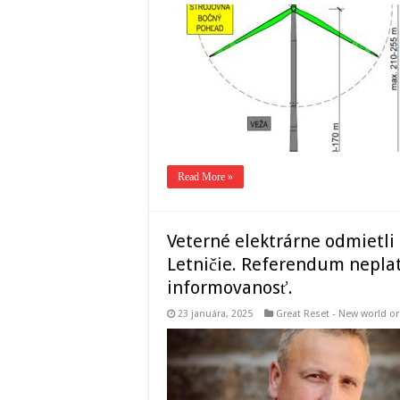
Read More »
Veterné elektrárne odmietli 
Letničie. Referendum neplat
informovanosť.
23 januára, 2025
Great Reset - New world or