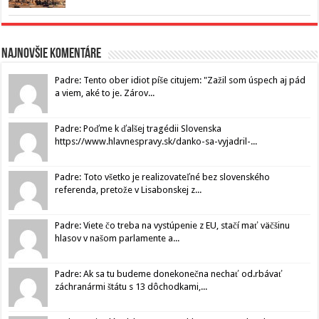
Najnovšie komentáre
Padre: Tento ober idiot píše citujem: "Zažil som úspech aj pád
a viem, aké to je. Zárov...
Padre: Poďme k ďalšej tragédii Slovenska
https://www.hlavnespravy.sk/danko-sa-vyjadril-...
Padre: Toto všetko je realizovateľné bez slovenského
referenda, pretože v Lisabonskej z...
Padre: Viete čo treba na vystúpenie z EU, stačí mať väčšinu
hlasov v našom parlamente a...
Padre: Ak sa tu budeme donekonečna nechať od.rbávať
záchranármi štátu s 13 dôchodkami,...