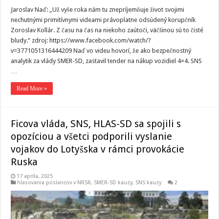
Jaroslav Naď: „Už vyše roka nám tu znepríjemňuje život svojimi
nechutnými primitívnymi videami právoplatne odsúdený korupčník
Zoroslav Kollár. Z času na čas na niekoho zaútoči, väčšinou sú to čisté
bludy.“ zdroj: https://www.facebook.com/watch/?
v=3771051316444209 Naď vo videu hovorí, že ako bezpečnostný
analytik za vlády SMER-SD, zastavil tender na nákup vozidiel 4×4. SNS
…
Read More »
Ficova vláda, SNS, HLAS-SD sa spojili s
opozíciou a všetci podporili vyslanie
vojakov do Lotyšska v rámci provokácie
Ruska
17 apríla, 2025
hlasovania poslancov v NRSR
,
SMER-SD kauzy
,
SNS kauzy
2