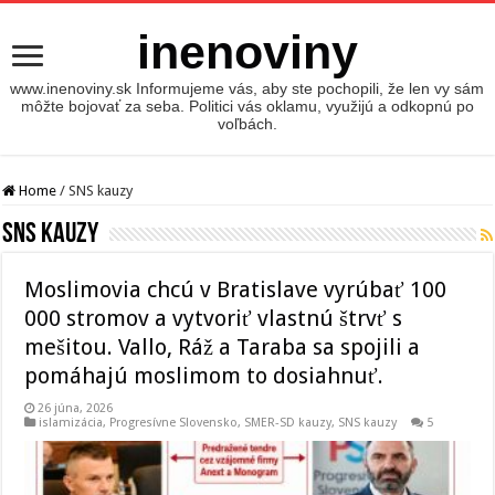
inenoviny
www.inenoviny.sk Informujeme vás, aby ste pochopili, že len vy sám
môžte bojovať za seba. Politici vás oklamu, využijú a odkopnú po
voľbách.
Home
/
SNS kauzy
SNS kauzy
Moslimovia chcú v Bratislave vyrúbať 100
000 stromov a vytvoriť vlastnú štrvť s
mešitou. Vallo, Ráž a Taraba sa spojili a
pomáhajú moslimom to dosiahnuť.
26 júna, 2026
islamizácia
,
Progresívne Slovensko
,
SMER-SD kauzy
,
SNS kauzy
5