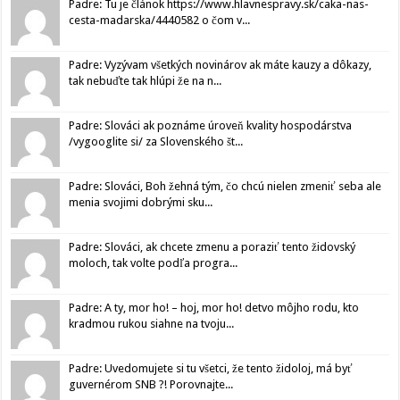
Padre: Tu je článok https://www.hlavnespravy.sk/caka-nas-
cesta-madarska/4440582 o čom v...
Padre: Vyzývam všetkých novinárov ak máte kauzy a dôkazy,
tak nebuďte tak hlúpi že na n...
Padre: Slováci ak poznáme úroveň kvality hospodárstva
/vygooglite si/ za Slovenského št...
Padre: Slováci, Boh žehná tým, čo chcú nielen zmeniť seba ale
menia svojimi dobrými sku...
Padre: Slováci, ak chcete zmenu a poraziť tento židovský
moloch, tak volte podľa progra...
Padre: A ty, mor ho! – hoj, mor ho! detvo môjho rodu, kto
kradmou rukou siahne na tvoju...
Padre: Uvedomujete si tu všetci, že tento židoloj, má byť
guvernérom SNB ?! Porovnajte...