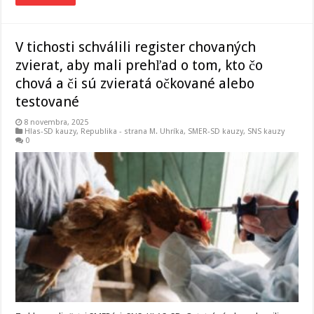
V tichosti schválili register chovaných
zvierat, aby mali prehľad o tom, kto čo
chová a či sú zvieratá očkované alebo
testované
8 novembra, 2025
Hlas-SD kauzy
,
Republika - strana M. Uhríka
,
SMER-SD kauzy
,
SNS kauzy
0