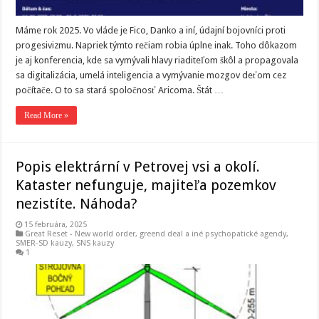
Máme rok 2025. Vo vláde je Fico, Danko a iní, údajní bojovníci proti
progesivizmu. Napriek týmto rečiam robia úplne inak. Toho dôkazom
je aj konferencia, kde sa vymývali hlavy riaditeľom škôl a propagovala
sa digitalizácia, umelá inteligencia a vymývanie mozgov deťom cez
počítače. O to sa stará spoločnosť Aricoma. Štát …
Read More »
Popis elektrární v Petrovej vsi a okolí.
Kataster nefunguje, majiteľa pozemkov
nezistíte. Náhoda?
15 februára, 2025
Great Reset - New world order
,
greend deal a iné psychopatické agendy
,
SMER-SD kauzy
,
SNS kauzy
1