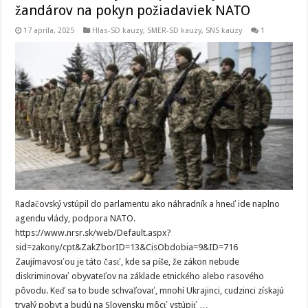
žandárov na pokyn požiadaviek NATO
17 apríla, 2025
Hlas-SD kauzy
,
SMER-SD kauzy
,
SNS kauzy
1
Radačovský vstúpil do parlamentu ako náhradník a hneď ide naplno
agendu vlády, podpora NATO.
https://www.nrsr.sk/web/Default.aspx?
sid=zakony/cpt&ZakZborID=13&CisObdobia=9&ID=716
Zaujímavosťou je táto časť, kde sa píše, že zákon nebude
diskriminovať obyvateľov na základe etnického alebo rasového
pôvodu. Keď sa to bude schvaľovať, mnohí Ukrajinci, cudzinci získajú
trvalý pobyt a budú na Slovensku môcť vstúpiť …