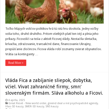
Toľko hlúpych voličov politikov hrá tú istú hru dookola. Jedny voľby
volia toho, druhé druhého. Pritom všetkých platí ten istý a plnia jeho
príkazy. Ficovoliči sa tešia z aktivít Ficovej vlády. Nestačila slintačka,
krívačka, zdražovanie, transakčné dane, financovanie Ukrajiny,
prepúšťanie zločincov. Ficova vláda robí zoznamy zvierat obyvateľov.
Vrátia sa kontingenty …
Read More »
Vláda Fica a zabíjanie sliepok, dobytka,
včiel. Vivat zahraničné firmy, smrť
slovenským firmám. Sláva alkoholu a Ficovi.
4 apríla, 2025
Great Reset - New world order
,
greend deal a iné psychopatické agendy
,
Hlas-SD kauzy
,
SMER-SD kauzy
,
SNS kauzy