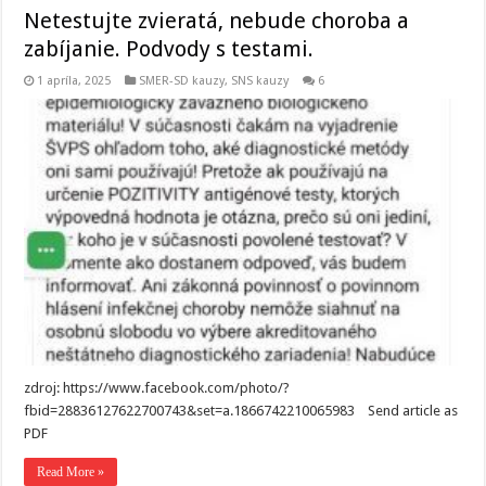
Netestujte zvieratá, nebude choroba a
zabíjanie. Podvody s testami.
1 apríla, 2025
SMER-SD kauzy
,
SNS kauzy
6
zdroj: https://www.facebook.com/photo/?
fbid=28836127622700743&set=a.1866742210065983 Send article as
PDF
Read More »