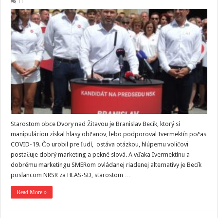
11
Starostom obce Dvory nad Žitavou je Branislav Becík, ktorý si
manipuláciou získal hlasy občanov, lebo podporoval Ivermektín počas
COVID-19. Čo urobil pre ľudí, ostáva otázkou, hlúpemu voličovi
postačuje dobrý marketing a pekné slová. A vďaka Ivermektínu a
dobrému marketingu SMERom ovládanej riadenej alternatívy je Becík
poslancom NRSR za HLAS-SD, starostom …
Read More »