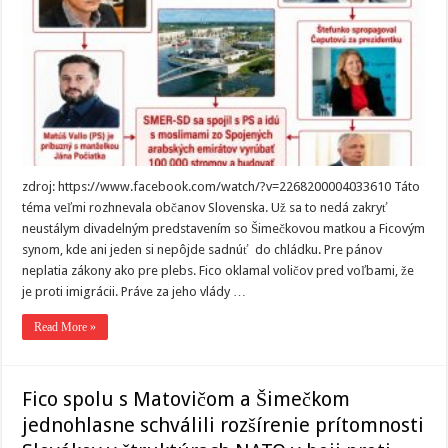
zdroj: https://www.facebook.com/watch/?v=2268200004033610 Táto
téma veľmi rozhnevala občanov Slovenska. Už sa to nedá zakryť
neustálym divadelným predstavením so Šimečkovou matkou a Ficovým
synom, kde ani jeden si nepôjde sadnúť do chládku. Pre pánov
neplatia zákony ako pre plebs. Fico oklamal voličov pred voľbami, že
je proti imigrácii. Práve za jeho vlády …
Read More »
Fico spolu s Matovičom a Šimečkom
jednohlasne schválili rozšírenie prítomnosti