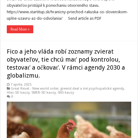
obyvateľov pristúpil k ponechaniu otvoreného stavu.
https://www.startitup.sk/hranicny-priechod-rakuska-so-slovenskom-
uplne-uzavru-az-do-odvolania/ Send article as PDF
Read More »
Fico a jeho vláda robí zoznamy zvierat
obyvateľov, tie chcú mať pod kontrolou,
testovať a očkovať. V rámci agendy 2030 a
globalizmu.
7 apríla, 2025
Great Reset - New world order
,
greend deal a iné psychopatické agendy
,
Hlas-SD kauzy
,
SMER-SD kauzy
,
SNS kauzy
0