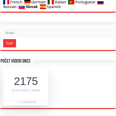
French
German
Italian
Portuguese
Slovak
Russian
Spanish
Počet videní dnes
2175
VISITORS TODAY