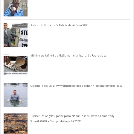
Podvodník Fico je podľa Babiša vlastníkom SPP
Milióny pre kafilérku v Mojši, majitelia figurujú v Rotary clube
Oklamal Fico ľudí aj vymyslenou operáciou srdca? Nikde mu nevidieť jazvu…
Horiace Los Angeles, požiar podľa plánu? ..ako príprava na smart city
SmartLA2028 a Olympijské hry v LA 2028?