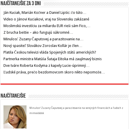
Najčítanejšie za 3 dni
Ján Kuciak, Marián Kočner a Daniel Lipšic: čo túto…
Video o Jánovi Kuciakovi, vraj na Slovensku zakázané
Moslimskú investíciu za miliardu EUR rieši sám Fico,…
Z brucha beštie – ako fungujú súkromné…
Minulosť Zuzany Čaputovej a parazitovanie na…
Nový spasiteľ Slovákov Zoroslav Kollár je člen…
Platila Českou televizi vláda Spojených států amerických?
Partnerka ministra Matúša Šutaja Eštoka má zaujímavý biznis
Dve tváre Roberta Kodyma z kapely Lucie-úprimný…
Ľudské práva, prečo bezdomovcom skoro nikto nepomože…
Najčítanejšie
Minulosť Zuzany Čaputovej a parazitovanie na verejných financiách a ľudoch z
mimovládok