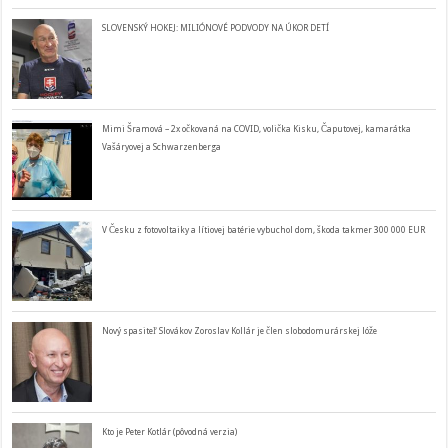
SLOVENSKÝ HOKEJ: MILIÓNOVÉ PODVODY NA ÚKOR DETÍ
Mimi Šramová – 2x očkovaná na COVID, volička Kisku, Čaputovej, kamarátka
Vašáryovej a Schwarzenberga
V Česku z fotovoltaiky a lítiovej batérie vybuchol dom, škoda takmer 300 000 EUR
Nový spasiteľ Slovákov Zoroslav Kollár je člen slobodomurárskej lóže
Kto je Peter Kotlár (pôvodná verzia)