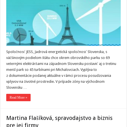
Spoločnosť JESS, Jadrová energetická spoločnosť Slovenska, s
väčšinovým podielom štátu chce okrem obrovského parku so 69
veternými elektrárňami na západnom Slovensku postaviť aj o tretinu
menší park so 45 turbínami pri Michalovciach. Vyplýva to
z dokumentácie podanej aktuálne v rámci procesu posudzovania
vplyvov na životné prostredie. V prípade zóny na východnom
Slovensku …
Read More »
Martina Flašíková, spravodajstvo a biznis
pre jej firmy