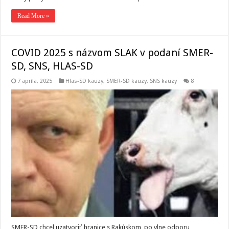
Read More »
COVID 2025 s názvom SLAK v podaní SMER-
SD, SNS, HLAS-SD
7 apríla, 2025
Hlas-SD kauzy
,
SMER-SD kauzy
,
SNS kauzy
8
SMER-SD chcel uzatvoriť hranice s Rakúskom, po vlne odporu