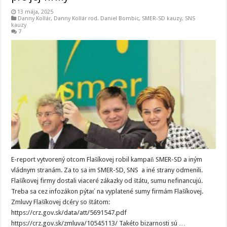
13 mája, 2025
Danny Kollár
,
Danny Kollár rod. Daniel Bombic
,
SMER-SD kauzy
,
SNS
kauzy
7
E-report vytvorený otcom Flašíkovej robil kampaň SMER-SD a iným
vládnym stranám. Za to sa im SMER-SD, SNS a iné strany odmenili.
Flašíkovej firmy dostali viaceré zákazky od štátu, sumu nefinancujú.
Treba sa cez infozákon pýtať na vyplatené sumy firmám Flašíkovej.
Zmluvy Flašíkovej dcéry so štátom:
https://crz.gov.sk/data/att/5691547.pdf
https://crz.gov.sk/zmluva/10545113/ Takéto bizarnosti sú …