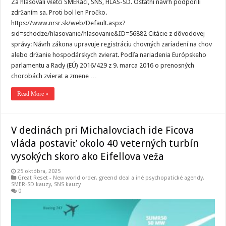
Za hlasovali všetci SMERáci, SNS, HLAS-SD. Ostatní návrh podporili
zdržaním sa. Proti bol len Pročko.
https://www.nrsr.sk/web/Default.aspx?
sid=schodze/hlasovanie/hlasovanie&ID=56882 Citácie z dôvodovej
správy: Návrh zákona upravuje registráciu chovných zariadení na chov
alebo držanie hospodárskych zvierat. Podľa nariadenia Európskeho
parlamentu a Rady (EÚ) 2016/429 z 9. marca 2016 o prenosných
chorobách zvierat a zmene …
Read More »
V dedinách pri Michalovciach ide Ficova
vláda postaviť okolo 40 veterných turbín
vysokých skoro ako Eifellova veža
25 októbra, 2025
Great Reset - New world order
,
greend deal a iné psychopatické agendy
,
SMER-SD kauzy
,
SNS kauzy
0