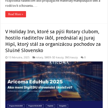
rozposiela riaditeľom škôl propagačné materiály manipulujúce deti a
rodičov k očkovaniu. …
Read More »
V Holiday Inn, ktoré sa pýši Rotary clubom,
hostilo riaditeľov škôl, prednášal aj Juraj
Hipš, ktorý stál za organizácou pochodov za
Slušné Slovensko
15 februára, 2025
rotary
,
SMER-SD kauzy
,
SNS kauzy
0