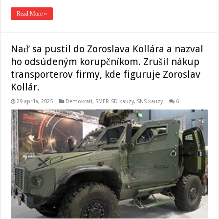
Read More »
Naď sa pustil do Zoroslava Kollára a nazval
ho odsúdeným korupčníkom. Zrušil nákup
transporterov firmy, kde figuruje Zoroslav
Kollár.
29 apríla, 2025
Demokrati
,
SMER-SD kauzy
,
SNS kauzy
6