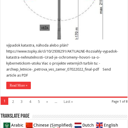
výpadok katastra, náhoda alebo plán?
https://www.topky.sk/cl/10/2938291/AKTUALNE-Rozsiahly-vypadok-
katastra-nehnutelnosti–Urad-je-ochromeny–hovori-sa-o-
kybernetickom-utoku Viac o projekte veterných turbín tu: -
archwp_letnicie-_petrova_ves_zamer_07022022_final-pdf Send
article as PDF
Read More »
1
2
3
4
5
»
...
Last »
Page 1 of 8
Translate page
Arabic
Chinese (Simplified)
Dutch
English