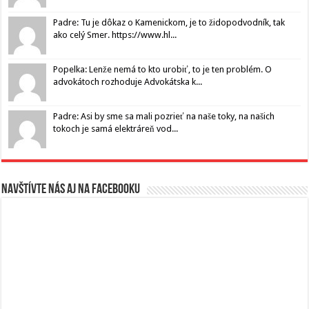
Padre: Tu je dôkaz o Kamenickom, je to židopodvodník, tak
ako celý Smer. https://www.hl...
Popelka: Lenže nemá to kto urobiť, to je ten problém. O
advokátoch rozhoduje Advokátska k...
Padre: Asi by sme sa mali pozrieť na naše toky, na našich
tokoch je samá elektráreň vod...
Navštívte nás aj na Facebooku