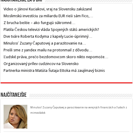
Video o Jánovi Kuciakovi, vraj na Slovensku zakázané
Moslimskú investíciu za miliardu EUR rieši sám Fico,…
Z brucha beštie – ako fungujú súkromné…
Platila Českou televizi vláda Spojených států amerických?
Dve tváre Roberta Kodyma z kapely Lucie-úprimný…
Minulosť Zuzany Čaputovej a parazitovanie na…
Prešli sme z yandex mailu na protonmail z dôvodu…
Ľudské práva, prečo bezdomovcom skoro nikto nepomože…
Organizovaný prílev cudzincov na Slovensko
Partnerka ministra Matúša Šutaja Eštoka má zaujímavý biznis
Najčítanejšie
Minulosť Zuzany Čaputovej a parazitovanie na verejných financiách a ľudoch z
mimovládok