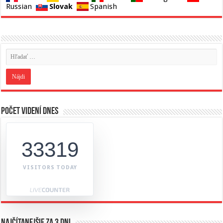
Slovak
Russian
Spanish
Počet videní dnes
33319
VISITORS TODAY
Najčítanejšie za 3 dni