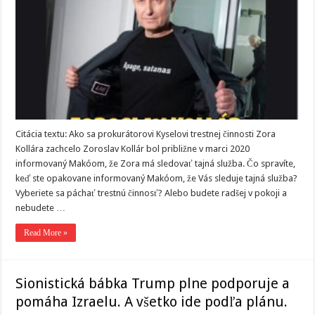
Citácia textu: Ako sa prokurátorovi Kyselovi trestnej činnosti Zora
Kollára zachcelo Zoroslav Kollár bol približne v marci 2020
informovaný Makóom, že Zora má sledovať tajná služba. Čo spravíte,
keď ste opakovane informovaný Makóom, že Vás sleduje tajná služba?
Vyberiete sa páchať trestnú činnosť? Alebo budete radšej v pokoji a
nebudete …
Read More »
Sionistická bábka Trump plne podporuje a
pomáha Izraelu. A všetko ide podľa plánu.