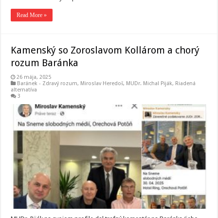
Read More »
Kamenský so Zoroslavom Kollárom a chorý
rozum Baránka
26 mája, 2025
Baránek - Zdravý rozum
,
Miroslav Heredoš
,
MUDr. Michal Piják
,
Riadená
alternatíva
3