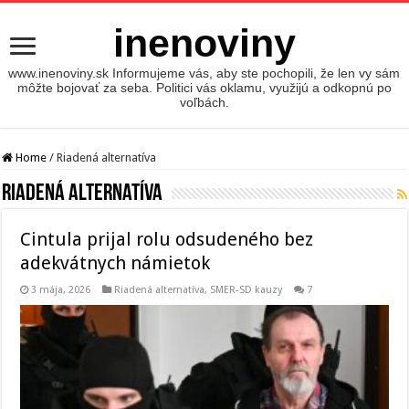
inenoviny
www.inenoviny.sk Informujeme vás, aby ste pochopili, že len vy sám
môžte bojovať za seba. Politici vás oklamu, využijú a odkopnú po
voľbách.
Home
/
Riadená alternatíva
Riadená alternatíva
Cintula prijal rolu odsudeného bez
adekvátnych námietok
3 mája, 2026
Riadená alternatíva
,
SMER-SD kauzy
7