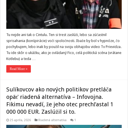
Tu nejde ani tak o Cintulu. Ten si trest zaslúži, lebo sa zúčastnil
sprisahania (konšpirácie) voči spoločnosti. Ibaže by bol v hypnóze, čo
pochybujem, lebo inak by použil na svoju obhajobu video Tv Prievidza.
Tu ide skôr o ukážku, ako je ovládaný Fico, celá politická scéna (vrátane
Kotlebu) a teda …
Read More »
Sulíkovcov ako nových politikov pretláča
opäť riadená alternatíva – Infovojna.
Fikimu nevadí, že jeho otec prechľastal 1
000 000 EUR. Zaslúžil si to.
25 apríla, 2026
Riadená alternatíva
1