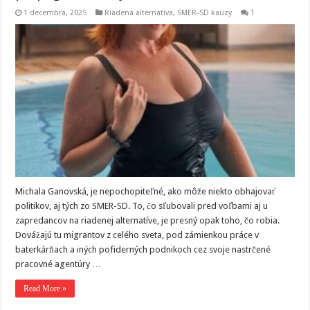
1 decembra, 2025
Riadená alternatíva
,
SMER-SD kauzy
1
Michala Ganovská, je nepochopiteľné, ako môže niekto obhajovať
politikov, aj tých zo SMER-SD. To, čo sľubovali pred voľbami aj u
zapredancov na riadenej alternatíve, je presný opak toho, čo robia.
Dovážajú tu migrantov z celého sveta, pod zámienkou práce v
baterkárňach a iných pofiderných podnikoch cez svoje nastrčené
pracovné agentúry …
Read More »