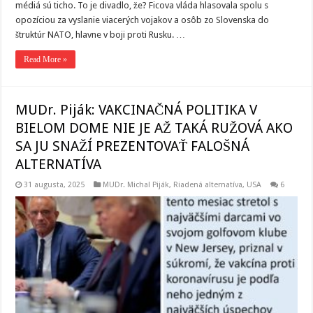
médiá sú ticho. To je divadlo, že? Ficova vláda hlasovala spolu s
opozíciou za vyslanie viacerých vojakov a osôb zo Slovenska do
štruktúr NATO, hlavne v boji proti Rusku. …
Read More »
MUDr. Piják: VAKCINAČNÁ POLITIKA V
BIELOM DOME NIE JE AŽ TAKÁ RUŽOVÁ AKO
SA JU SNAŽÍ PREZENTOVAŤ FALOŠNÁ
ALTERNATÍVA
31 augusta, 2025
MUDr. Michal Piják
,
Riadená alternatíva
,
USA
6