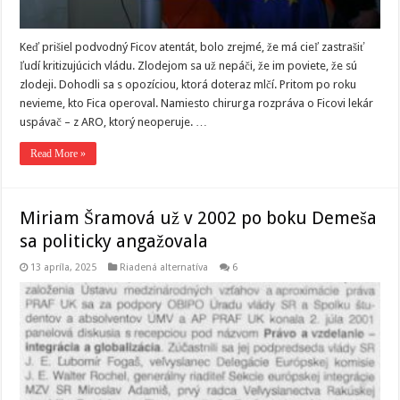
Keď prišiel podvodný Ficov atentát, bolo zrejmé, že má cieľ zastrašiť
ľudí kritizujúcich vládu. Zlodejom sa už nepáči, že im poviete, že sú
zlodeji. Dohodli sa s opozíciou, ktorá doteraz mlčí. Pritom po roku
nevieme, kto Fica operoval. Namiesto chirurga rozpráva o Ficovi lekár
uspávač – z ARO, ktorý neoperuje. …
Read More »
Miriam Šramová už v 2002 po boku Demeša
sa politicky angažovala
13 apríla, 2025
Riadená alternatíva
6