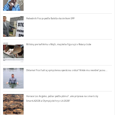
Podvodník Fico je podľa Babiša vlastníkom SPP
Milióny pre kafilérku v Mojši, majitelia figurujú v Rotary clube
Oklamal Fico ľudí aj vymyslenou operáciou srdca? Nikde mu nevidieť jazvu…
Horiace Los Angeles, požiar podľa plánu? ..ako príprava na smart city
SmartLA2028 a Olympijské hry v LA 2028?