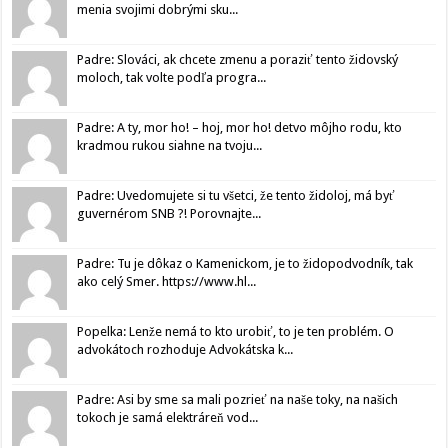
menia svojimi dobrými sku...
Padre: Slováci, ak chcete zmenu a poraziť tento židovský
moloch, tak volte podľa progra...
Padre: A ty, mor ho! – hoj, mor ho! detvo môjho rodu, kto
kradmou rukou siahne na tvoju...
Padre: Uvedomujete si tu všetci, že tento židoloj, má byť
guvernérom SNB ?! Porovnajte...
Padre: Tu je dôkaz o Kamenickom, je to židopodvodník, tak
ako celý Smer. https://www.hl...
Popelka: Lenže nemá to kto urobiť, to je ten problém. O
advokátoch rozhoduje Advokátska k...
Padre: Asi by sme sa mali pozrieť na naše toky, na našich
tokoch je samá elektráreň vod...