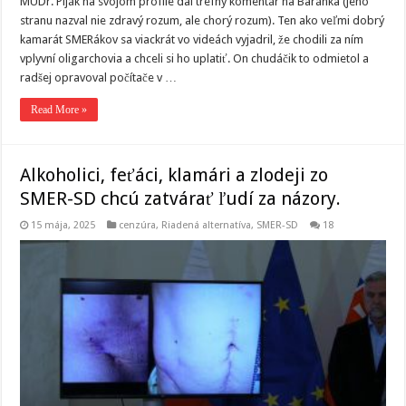
MUDr. Piják na svojom profile dal trefný komentár na Baránka (jeho
stranu nazval nie zdravý rozum, ale chorý rozum). Ten ako veľmi dobrý
kamarát SMERákov sa viackrát vo videách vyjadril, že chodili za ním
vplyvní oligarchovia a chceli si ho uplatiť. On chudáčik to odmietol a
radšej opravoval počítače v …
Read More »
Alkoholici, feťáci, klamári a zlodeji zo
SMER-SD chcú zatvárať ľudí za názory.
15 mája, 2025
cenzúra
,
Riadená alternatíva
,
SMER-SD
18