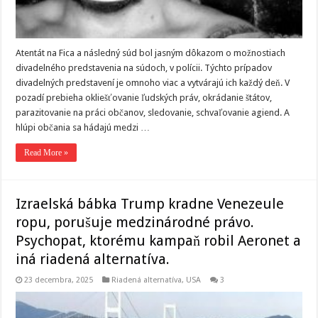
Atentát na Fica a následný súd bol jasným dôkazom o možnostiach
divadelného predstavenia na súdoch, v polícii. Týchto prípadov
divadelných predstavení je omnoho viac a vytvárajú ich každý deň. V
pozadí prebieha okliešťovanie ľudských práv, okrádanie štátov,
parazitovanie na práci občanov, sledovanie, schvaľovanie agiend. A
hlúpi občania sa hádajú medzi …
Read More »
Izraelská bábka Trump kradne Venezeule
ropu, porušuje medzinárodné právo.
Psychopat, ktorému kampaň robil Aeronet a
iná riadená alternatíva.
23 decembra, 2025
Riadená alternatíva
,
USA
3