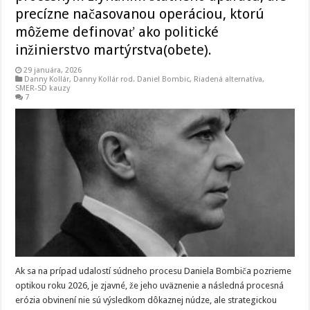
precízne načasovanou operáciou, ktorú
môžeme definovať ako politické
inžinierstvo martýrstva(obete).
29 januára, 2026
Danny Kollár
,
Danny Kollár rod. Daniel Bombic
,
Riadená alternatíva
,
SMER-SD kauzy
7
Ak sa na prípad udalostí súdneho procesu Daniela Bombiča pozrieme
optikou roku 2026, je zjavné, že jeho uväznenie a následná procesná
erózia obvinení nie sú výsledkom dôkaznej núdze, ale strategickou