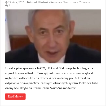
13 júna, 2025
izrael
,
Riadená alternatíva
,
Sionizmus a Židovstvo
2
Izrael a jeho spojenci – NATO, USA si skúšali svoje technológie na
vojne Ukrajina – Rusko. Tam vyšperkovali prácu s dronmi a vybrali
najlepších odborníkov na drony. A práve drony použil Izrael na
odpálenie drvivej väčšiny Iránskych obranných systém. Dokonca tieto
drony boli skryté na územi Iránu. Skutočne môže byť …
Read More »