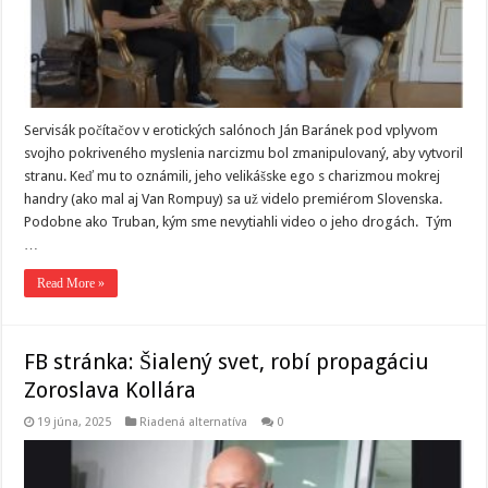
Servisák počítačov v erotických salónoch Ján Baránek pod vplyvom
svojho pokriveného myslenia narcizmu bol zmanipulovaný, aby vytvoril
stranu. Keď mu to oznámili, jeho velikášske ego s charizmou mokrej
handry (ako mal aj Van Rompuy) sa už videlo premiérom Slovenska.
Podobne ako Truban, kým sme nevytiahli video o jeho drogách. Tým
…
Read More »
FB stránka: Šialený svet, robí propagáciu
Zoroslava Kollára
19 júna, 2025
Riadená alternatíva
0