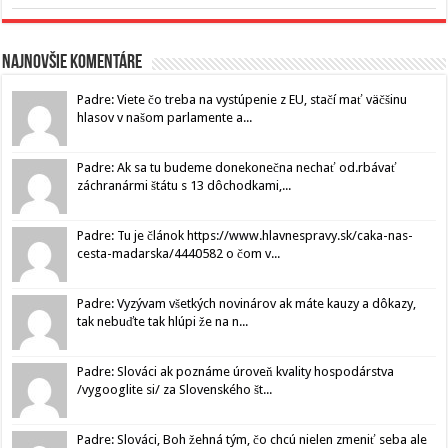
Najnovšie komentáre
Padre: Viete čo treba na vystúpenie z EU, stačí mať väčšinu
hlasov v našom parlamente a...
Padre: Ak sa tu budeme donekonečna nechať od.rbávať
záchranármi štátu s 13 dôchodkami,...
Padre: Tu je článok https://www.hlavnespravy.sk/caka-nas-
cesta-madarska/4440582 o čom v...
Padre: Vyzývam všetkých novinárov ak máte kauzy a dôkazy,
tak nebuďte tak hlúpi že na n...
Padre: Slováci ak poznáme úroveň kvality hospodárstva
/vygooglite si/ za Slovenského št...
Padre: Slováci, Boh žehná tým, čo chcú nielen zmeniť seba ale