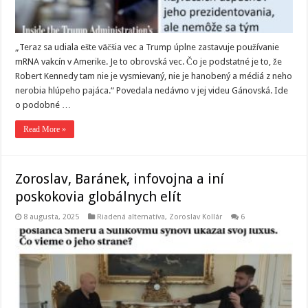
„Teraz sa udiala ešte väčšia vec a Trump úplne zastavuje používanie
mRNA vakcín v Amerike. Je to obrovská vec. Čo je podstatné je to, že
Robert Kennedy tam nie je vysmievaný, nie je hanobený a médiá z neho
nerobia hlúpeho pajáca.“ Povedala nedávno v jej videu Gánovská. Ide
o podobné …
Read More »
Zoroslav, Baránek, infovojna a iní
poskokovia globálnych elít
8 augusta, 2025
Riadená alternatíva
,
Zoroslav Kollár
6