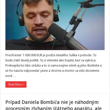
Prechľastať 1 000 000 EUR je podľa mladého Sulíka v pohode. To
bude ďalší skvelý politik. Tu si všimnite ako hopká, keď sa vykrúca.
Prekvapila ho táto otázka a to si samozrejme všimli aj jeho školitelia a
už ho naučia odpovedať jasne a stručne a možno sa ešte dozvieme
nové …
Read More »
Prípad Daniela Bombiča nie je náhodným
procesným zlyhaním štátneho aparátu, ale