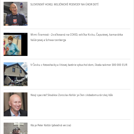
SLOVENSKÝ HOKEJ: MILIÓNOVÉ PODVODY NA ÚKOR DETÍ
Mimi Šramová – 2x očkovaná na COVID, volička Kisku, Čaputovej, kamarátka
Vašáryovej a Schwarzenberga
V Česku z fotovoltaiky a lítiovej batérie vybuchol dom, škoda takmer 300 000 EUR
Nový spasiteľ Slovákov Zoroslav Kollár je člen slobodomurárskej lóže
Kto je Peter Kotlár (pôvodná verzia)