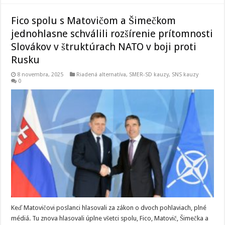
Fico spolu s Matovičom a Šimečkom
jednohlasne schválili rozšírenie prítomnosti
Slovákov v štruktúrach NATO v boji proti
Rusku
8 novembra, 2025
Riadená alternatíva
,
SMER-SD kauzy
,
SNS kauzy
0
Keď Matovičovi poslanci hlasovali za zákon o dvoch pohlaviach, plné
médiá. Tu znova hlasovali úplne všetci spolu, Fico, Matovič, Šimečka a