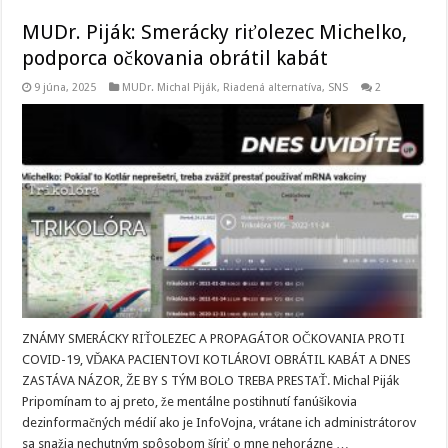
MUDr. Piják: Smerácky riťolezec Michelko,
podporca očkovania obrátil kabát
9 júna, 2025
MUDr. Michal Piják
,
Riadená alternatíva
,
SNS
2
ZNÁMY SMERÁCKY RIŤOLEZEC A PROPAGÁTOR OČKOVANIA PROTI
COVID-19, VĎAKA PACIENTOVI KOTLÁROVI OBRÁTIL KABÁT A DNES
ZASTÁVA NÁZOR, ŽE BY S TÝM BOLO TREBA PRESTAŤ. Michal Piják
Pripomínam to aj preto, že mentálne postihnutí fanúšikovia
dezinformačných médií ako je InfoVojna, vrátane ich administrátorov
sa snažia nechutným spôsobom šíriť o mne nehorázne …