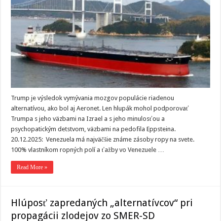
Trump je výsledok vymývania mozgov populácie riadenou
alternatívou, ako bol aj Aeronet. Len hlupák mohol podporovať
Trumpa s jeho väzbami na Izrael a s jeho minulosťou a
psychopatickým detstvom, väzbami na pedofila Eppsteina.
20.12.2025: Venezuela má najväčšie známe zásoby ropy na svete.
100% vlastníkom ropných polí a ťažby vo Venezuele …
Read More »
Hlúposť zapredaných „alternatívcov“ pri
propagácii zlodejov zo SMER-SD