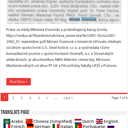
Práve za vlády Mikulaša Dzurindu a prebiehajúcej kauzy Gorila.
https://uniba.sk/fileadmin/ruk/nasa_univerzita/NU2001-02/nu2001-
2002_01-september.pdf Miriam Šramová v minulosti šéfovala vládnym
vzťahom spoločnosti U.S. Steel Košice, s.r.o. a vystriedala rôzne
komunikačné pozície v spoločnostiach Slovnaft, a.s. a Slovenských
elektrárňach. Je absolventkou MBA Webster University, Missouri,
Medzinárodných vzťahov PF UK a Filozofickej fakulty UPJŠ v Prešove.
…
Read More »
1
2
3
4
5
»
...
Last »
Page 1 of 6
Translate page
Arabic
Chinese (Simplified)
Dutch
English
French
German
Italian
Portuguese