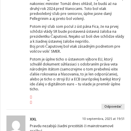
nakoniec minister Tomáš dnes ohlásil, že budú až na
druhý rok 2024 pred Vianocami. Toto bol však
predvolebný sľub pre seniorov, úplne jasne daný
Pellegrinim a aj preto bol volený.
Potom iný sľub som počul z úst pána Fica, že na prvej
schôdzi vlády SR bude postavená ústavná žaloba na
prezidentku Čaputovú. Nejako už boli dve schôdze vlády
a k žiadnej ústavnej žalobe neprišlo.
Boj proti Čaputovej bol však zásadným podnetom pre
voličov voliť SMER.
Potom je úplne ticho o ústavnom výbore EU, ktorý
schválil dokument súhlasiaci s odobraním práva veta
národným štátom (samozrejme o tom prebehnú ešte
ďalšie rokovania a hlasovania, to je len odporúčanie),
alebo je ticho o stroji EU a ECB (európskej banky) ktorý
ide ďalej v digitálnom eure – tu všade je premiér úplne
ticho.
Odpovedať
XXL
10 septembra, 2025 at 19:51
Pravdu nezabijú žiadni prestitúti či mainstreamové
sračky !