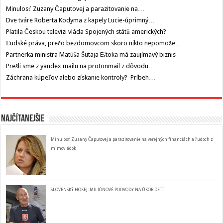
Minulosť Zuzany Čaputovej a parazitovanie na…
Dve tváre Roberta Kodyma z kapely Lucie-úprimný…
Platila Českou televizi vláda Spojených států amerických?
Ľudské práva, prečo bezdomovcom skoro nikto nepomože…
Partnerka ministra Matúša Šutaja Eštoka má zaujímavý biznis
Prešli sme z yandex mailu na protonmail z dôvodu…
Záchrana kúpeľov alebo získanie kontroly? Príbeh…
Najčítanejšie
Minulosť Zuzany Čaputovej a parazitovanie na verejných financiách a ľudoch z
mimovládok
SLOVENSKÝ HOKEJ: MILIÓNOVÉ PODVODY NA ÚKOR DETÍ