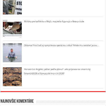
Milióny pre kafilérku v Mojši, majitelia figurujú v Rotary clube
Oklamal Fico ľudí aj vymyslenou operáciou srdca? Nikde mu nevidieť jazvu…
Horiace Los Angeles, požiar podľa plánu? ..ako príprava na smart city
SmartLA2028 a Olympijské hry v LA 2028?
Najnovšie komentáre