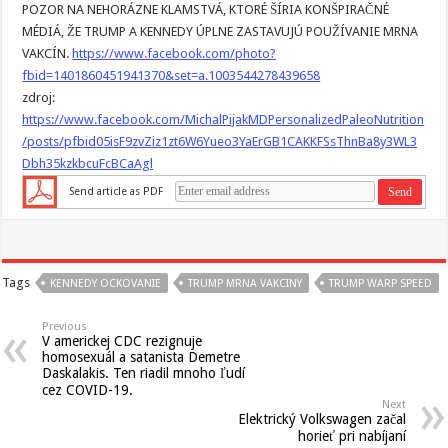
POZOR NA NEHORÁZNE KLAMSTVÁ, KTORÉ ŠÍRIA KONŠPIRAČNÉ
MÉDIÁ, ŽE TRUMP A KENNEDY ÚPLNE ZASTAVUJÚ POUŽÍVANIE MRNA
VAKCÍN.
https://www.facebook.com/photo?
fbid=1401860451941370&set=a.1003544278439658
zdroj:
https://www.facebook.com/MichalPijakMDPersonalizedPaleoNutrition
/posts/pfbid05isF9zvZiz1zt6W6Yueo3YaErGB1CAKKFSsThnBa8y3WL3
Dbh35kzkbcuFcBCaAgl
Send article as PDF
Tags
KENNEDY OCKOVANIE
TRUMP MRNA VAKCINY
TRUMP WARP SPEED
Previous
V americkej CDC rezignuje
homosexuál a satanista Demetre
Daskalakis. Ten riadil mnoho ľudí
cez COVID-19.
Next
Elektrický Volkswagen začal
horieť pri nabíjaní