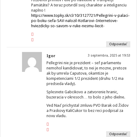
Pamätáte? A teraz potvrdil svoj charakter a inteligenciu
naplno !
https://www.topky.sk/cl/10/3127721/Pellegrini-v-palaci-
po-boku-sefa-SAV-nalozil-Kotlarovi–Internetove-
hviezdicky-so-savom-v-ruke-nesmu-liecit-
Odpovedať
Igor
3 septembra, 2025 at 19:53
Pellegrini nie je prezident – sef parlamentu
nemohol kandidovat, to nei je mozne, pretoze
ak by umrela Caputova, okamtize je
kompetenciami 1/2 prezident (druhu 1/2 ma
predseda vlady).
Splesnete Gabcikovo a zatvorenie hranic,
buzeracia v okresoch… to bolo z jeho dielne.
Ved Naď prichystal zmluvu PVO Barak od Židov
a Praskovy KaliCukor to bez reci podpisal za
novu vladu.
Odpovedať