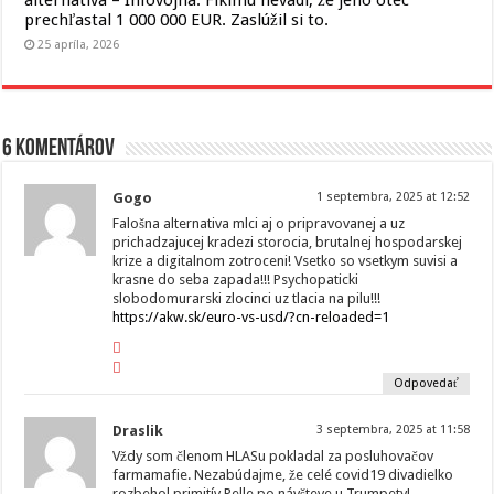
alternatíva – Infovojna. Fikimu nevadí, že jeho otec
prechľastal 1 000 000 EUR. Zaslúžil si to.
25 apríla, 2026
6 komentárov
Gogo
1 septembra, 2025 at 12:52
Falošna alternativa mlci aj o pripravovanej a uz
prichadzajucej kradezi storocia, brutalnej hospodarskej
krize a digitalnom zotroceni! Vsetko so vsetkym suvisi a
krasne do seba zapada!!! Psychopaticki
slobodomurarski zlocinci uz tlacia na pilu!!!
https://akw.sk/euro-vs-usd/?cn-reloaded=1
Odpovedať
Draslik
3 septembra, 2025 at 11:58
Vždy som členom HLASu pokladal za posluhovačov
farmamafie. Nezabúdajme, že celé covid19 divadielko
rozbehol primitív Pelle po návšteve u Trumpety!