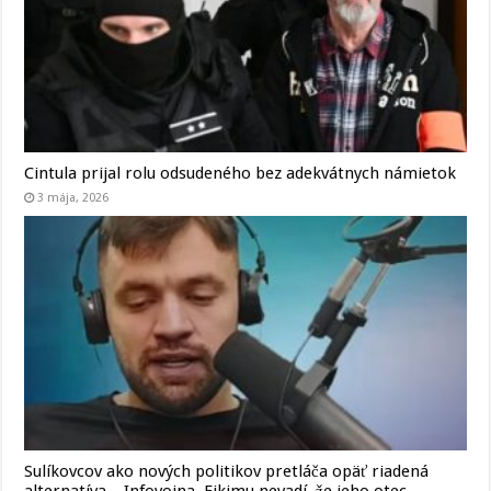
Cintula prijal rolu odsudeného bez adekvátnych námietok
3 mája, 2026
Sulíkovcov ako nových politikov pretláča opäť riadená