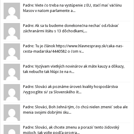
Padre: Viete čo treba na vystúpenie z EU, stačí mať väčšinu
hlasov v našom parlamente a...
Padre: Ak sa tu budeme donekonečna nechať od.rbávať
záchranármi štátu s 13 dôchodkami,...
Padre: Tu je článok https://www.hlavnespravy.sk/caka-nas-
cesta-madarska/4440582 o čom v...
Padre: Vyzývam všetkých novinárov ak máte kauzy a dôkazy,
tak nebuďte tak hlúpi že na n...
Padre: Slováci ak poznáme úroveň kvality hospodárstva
/vygooglite si/ za Slovenského št...
Padre: Slováci, Boh žehná tým, čo chcú nielen zmeniť seba ale
menia svojimi dobrými sku...
Padre: Slováci, ak chcete zmenu a poraziť tento židovský
moloch, tak volte podľa progra...