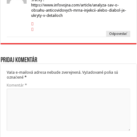
https://www.infovojna.com/article/analyza-sav-o-
obsahu-anticovidovych-mrna-injekcii-alebo-diabol-je-
ukryty-v-detailoch
Odpovedať
Pridaj komentár
Vaša e-mailová adresa nebude zverejnená.
Vyžadované polia sú
označené
*
Komentár
*