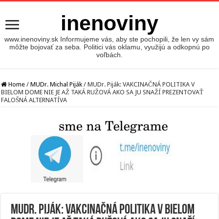
inenoviny
www.inenoviny.sk Informujeme vás, aby ste pochopili, že len vy sám
môžte bojovať za seba. Politici vás oklamu, využijú a odkopnú po
voľbách.
Home
/
MUDr. Michal Piják
/
MUDr. Piják: VAKCINAČNÁ POLITIKA V
BIELOM DOME NIE JE AŽ TAKÁ RUŽOVÁ AKO SA JU SNAŽÍ PREZENTOVAŤ
FALOŠNÁ ALTERNATÍVA
MUDr. Piják: VAKCINAČNÁ POLITIKA V BIELOM