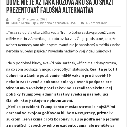
DOME NIE JE AŽ TAKÁ RUŽOVÁ AKO SA JU SNAŽÍ
PREZENTOVAŤ FALOŠNÁ ALTERNATÍVA
jj
31 augusta, 2025
MUDr. Michal Piják
,
Riadená alternatíva
,
USA
6 komentárov
„Teraz sa udiala ešte väčšia vec a Trump úplne zastavuje používanie
mRNA vakcín v Amerike. Je to obrovská vec. Čo je podstatné je to, že
Robert Kennedy tam nie je vysmievaný, nie je hanobený a médiá z neho
nerobia hlúpeho pajáca.“ Povedala nedávno v jej videu Gánovská.
Ide o podobné bludy, aké šíri pán Baránek, šéf hnutia Zdravý rozum,
na čo som poukázal v mojich predošlých statusoch.
Realita je totiž
úplne iná a žiadne používanie mRNA vakcín proti covid-19
nebolo zastavené a dokonca bola vyslovená podpora pre
výrobu mRNA vakcín proti rakovine. O realite vakcinačnej
politiky Trumpovej administratívy svedčí aj nasledujúci
článok, ktorý citujem v plnom znení.
„Keď sa prezident Trump tento mesiac stretol s najväčšími
darcami vo svojom golfovom klube v New Jersey, priznal v
súkromí, že vakcína proti koronavírusu je podľa neho jedným
z najväčších úspechov jeho prezidentovania, ale nemôže sa