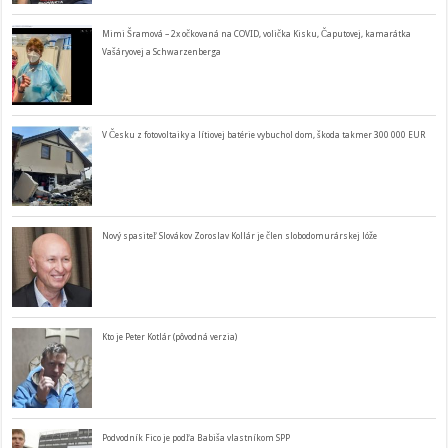
Mimi Šramová – 2x očkovaná na COVID, volička Kisku, Čaputovej, kamarátka
Vašáryovej a Schwarzenberga
V Česku z fotovoltaiky a lítiovej batérie vybuchol dom, škoda takmer 300 000 EUR
Nový spasiteľ Slovákov Zoroslav Kollár je člen slobodomurárskej lóže
Kto je Peter Kotlár (pôvodná verzia)
Podvodník Fico je podľa Babiša vlastníkom SPP