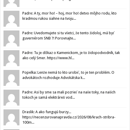
Padre: A ty, mor ho! – hoj, mor ho! detvo môjho rodu, kto
kradmou rukou siahne na tvoju...
Padre: Uvedomujete si tu všetci, že tento židoloj, má byť
guvernérom SNB ?! Porovnajte...
Padre: Tu je dôkaz o Kamenickom, je to židopodvodník, tak
ako celý Smer. https://www.hl...
Popelka: Lenže nemá to kto urobiť, to je ten problém. O
advokátoch rozhoduje Advokátska k...
Padre: Asi by sme sa mali pozrieť na naše toky, na našich
tokoch je samá elektráreň vod...
Draslik: A ako fungujú burzy...
https://necenzurovanapravda.cz/2026/08/krach-stribra-
100m...