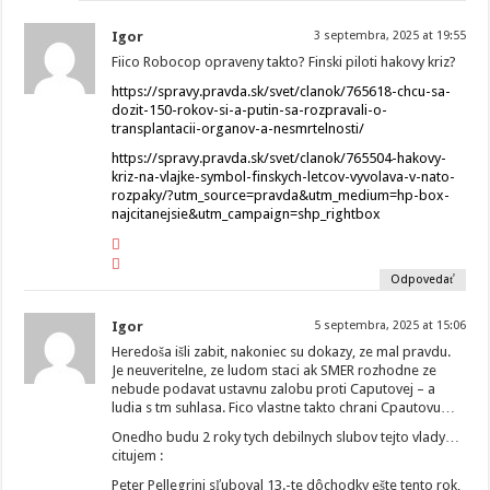
Igor
3 septembra, 2025 at 19:55
Fiico Robocop opraveny takto? Finski piloti hakovy kriz?
https://spravy.pravda.sk/svet/clanok/765618-chcu-sa-
dozit-150-rokov-si-a-putin-sa-rozpravali-o-
transplantacii-organov-a-nesmrtelnosti/
https://spravy.pravda.sk/svet/clanok/765504-hakovy-
kriz-na-vlajke-symbol-finskych-letcov-vyvolava-v-nato-
rozpaky/?utm_source=pravda&utm_medium=hp-box-
najcitanejsie&utm_campaign=shp_rightbox
Odpovedať
Igor
5 septembra, 2025 at 15:06
Heredoša išli zabit, nakoniec su dokazy, ze mal pravdu.
Je neuveritelne, ze ludom staci ak SMER rozhodne ze
nebude podavat ustavnu zalobu proti Caputovej – a
ludia s tm suhlasa. Fico vlastne takto chrani Cpautovu…
Onedho budu 2 roky tych debilnych slubov tejto vlady…
citujem :
Peter Pellegrini sľuboval 13.-te dôchodky ešte tento rok,