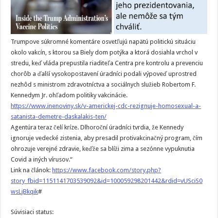
Trumpove súkromné komentáre osvetľujú napätú politickú situáciu
okolo vakcín, s ktorou sa Biely dom potýka a ktorá dosiahla vrchol v
stredu, keď vláda prepustila riaditeľa Centra pre kontrolu a prevenciu
chorôb a ďalší vysokopostavení úradníci podali výpoveď uprostred
nezhôd s ministrom zdravotníctva a sociálnych služieb Robertom F.
Kennedym Jr. ohľadom politiky vakcinácie.
https://www.inenoviny.sk/v-americkej-cdc-rezignuje-homosexual-a-
satanista-demetre-daskalakis-ten/
Agentúra teraz čelí kríze. Dlhoroční úradníci tvrdia, že Kennedy
ignoruje vedecké zistenia, aby presadil protivakcinačný program, čím
ohrozuje verejné zdravie, keďže sa blíži zima a sezónne vypuknutia
Covid a iných vírusov.“
Link na článok:
https://www.facebook.com/story.php?
story_fbid=1151141703539092&id=100059298201442&rdid=vUSciS0
wsLjBkqik
#
Súvisiaci status: