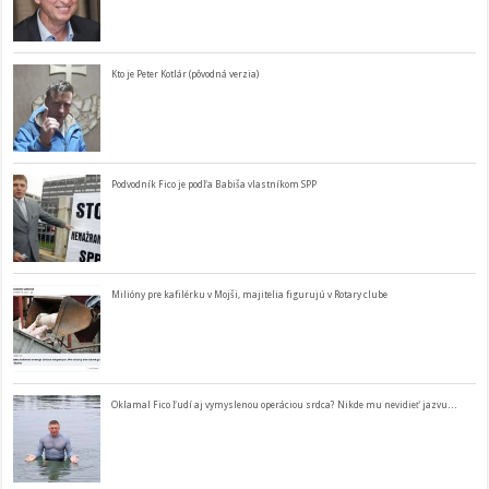
Kto je Peter Kotlár (pôvodná verzia)
Podvodník Fico je podľa Babiša vlastníkom SPP
Milióny pre kafilérku v Mojši, majitelia figurujú v Rotary clube
Oklamal Fico ľudí aj vymyslenou operáciou srdca? Nikde mu nevidieť jazvu…