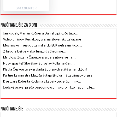
Najčítanejšie za 3 dni
Ján Kuciak, Marián Kočner a Daniel Lipšic: čo túto…
Video o Jánovi Kuciakovi, vraj na Slovensku zakázané
Moslimskú investíciu za miliardu EUR rieši sám Fico,…
Z brucha beštie – ako fungujú súkromné…
Minulosť Zuzany Čaputovej a parazitovanie na…
Nový spasiteľ Slovákov Zoroslav Kollár je člen…
Platila Českou televizi vláda Spojených států amerických?
Partnerka ministra Matúša Šutaja Eštoka má zaujímavý biznis
Dve tváre Roberta Kodyma z kapely Lucie-úprimný…
Ľudské práva, prečo bezdomovcom skoro nikto nepomože…
Najčítanejšie