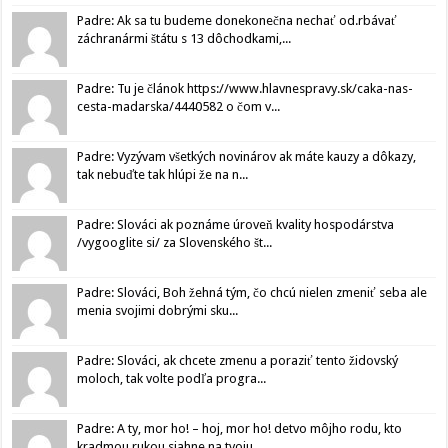
Padre: Ak sa tu budeme donekonečna nechať od.rbávať
záchranármi štátu s 13 dôchodkami,...
Padre: Tu je článok https://www.hlavnespravy.sk/caka-nas-
cesta-madarska/4440582 o čom v...
Padre: Vyzývam všetkých novinárov ak máte kauzy a dôkazy,
tak nebuďte tak hlúpi že na n...
Padre: Slováci ak poznáme úroveň kvality hospodárstva
/vygooglite si/ za Slovenského št...
Padre: Slováci, Boh žehná tým, čo chcú nielen zmeniť seba ale
menia svojimi dobrými sku...
Padre: Slováci, ak chcete zmenu a poraziť tento židovský
moloch, tak volte podľa progra...
Padre: A ty, mor ho! – hoj, mor ho! detvo môjho rodu, kto
kradmou rukou siahne na tvoju...