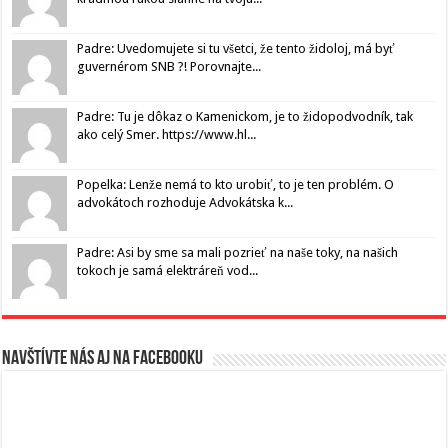
Padre: Uvedomujete si tu všetci, že tento židoloj, má byť
guvernérom SNB ?! Porovnajte...
Padre: Tu je dôkaz o Kamenickom, je to židopodvodník, tak
ako celý Smer. https://www.hl...
Popelka: Lenže nemá to kto urobiť, to je ten problém. O
advokátoch rozhoduje Advokátska k...
Padre: Asi by sme sa mali pozrieť na naše toky, na našich
tokoch je samá elektráreň vod...
Navštívte nás aj na Facebooku