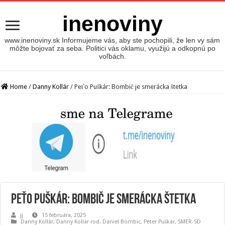
inenoviny
www.inenoviny.sk Informujeme vás, aby ste pochopili, že len vy sám
môžte bojovať za seba. Politici vás oklamu, využijú a odkopnú po
voľbách.
Home
/
Danny Kollár
/
Peťo Puškár: Bombič je smerácka štetka
Peťo Puškár: Bombič je smerácka štetka
jj
15 februára, 2025
Danny Kollár
,
Danny Kollár rod. Daniel Bombic
,
Peter Puškár
,
SMER-SD