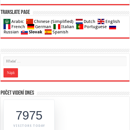
Translate page
Arabic
Chinese (Simplified)
Dutch
English
French
German
Italian
Portuguese
Slovak
Russian
Spanish
Počet videní dnes
7975
VISITORS TODAY