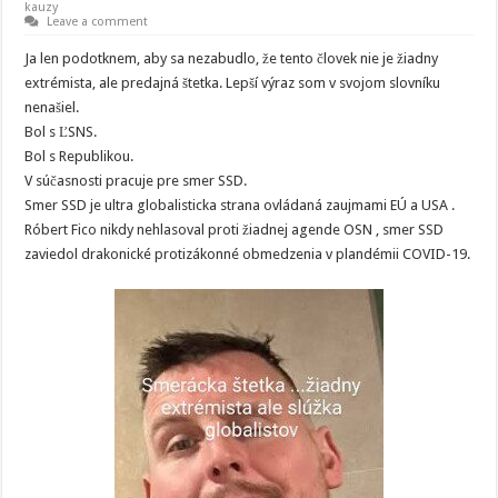
kauzy
Leave a comment
Ja len podotknem, aby sa nezabudlo, že tento človek nie je žiadny
extrémista, ale predajná štetka. Lepší výraz som v svojom slovníku
nenašiel.
Bol s ĽSNS.
Bol s Republikou.
V súčasnosti pracuje pre smer SSD.
Smer SSD je ultra globalisticka strana ovládaná zaujmami EÚ a USA .
Róbert Fico nikdy nehlasoval proti žiadnej agende OSN , smer SSD
zaviedol drakonické protizákonné obmedzenia v plandémii COVID-19.