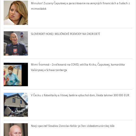
Minulosť Zuzany Čaputovej a parazitovanie na verejných financiách a ľudoch z
mimovládok
SLOVENSKÝ HOKEJ: MILIÓNOVÉ PODVODY NA ÚKOR DETÍ
Mimi Šramová – 2x očkovaná na COVID, volička Kisku, Čaputovej, kamarátka
Vašáryovej a Schwarzenberga
V Česku z fotovoltaiky a lítiovej batérie vybuchol dom, škoda takmer 300 000 EUR
Nový spasiteľ Slovákov Zoroslav Kollár je člen slobodomurárskej lóže