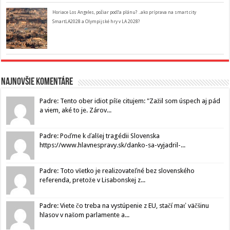
Horiace Los Angeles, požiar podľa plánu? ..ako príprava na smart city
SmartLA2028 a Olympijské hry v LA 2028?
Najnovšie komentáre
Padre: Tento ober idiot píše citujem: "Zažil som úspech aj pád
a viem, aké to je. Zárov...
Padre: Poďme k ďalšej tragédii Slovenska
https://www.hlavnespravy.sk/danko-sa-vyjadril-...
Padre: Toto všetko je realizovateľné bez slovenského
referenda, pretože v Lisabonskej z...
Padre: Viete čo treba na vystúpenie z EU, stačí mať väčšinu
hlasov v našom parlamente a...