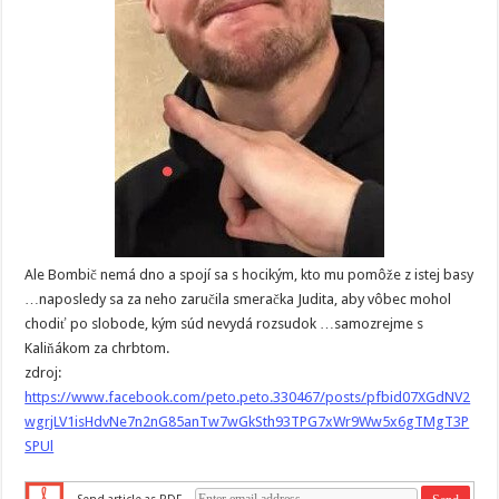
Ale Bombič nemá dno a spojí sa s hocikým, kto mu pomôže z istej basy
…naposledy sa za neho zaručila smeračka Judita, aby vôbec mohol
chodiť po slobode, kým súd nevydá rozsudok …samozrejme s
Kaliňákom za chrbtom.
zdroj:
https://www.facebook.com/peto.peto.330467/posts/pfbid07XGdNV2
wgrjLV1isHdvNe7n2nG85anTw7wGkSth93TPG7xWr9Ww5x6gTMgT3P
SPUl