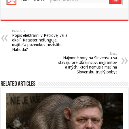
Send article as PDF
Previous
Popis elektrární v Petrovej vsi a
okolí. Kataster nefunguje,
majiteľa pozemkov nezistíte.
Náhoda?
Next
Nájomné byty na Slovensku sa
stavajú pre Ukrajincov, migrantov
a iných, ktorí nemusia mať na
Slovensku trvalý pobyt
Related Articles