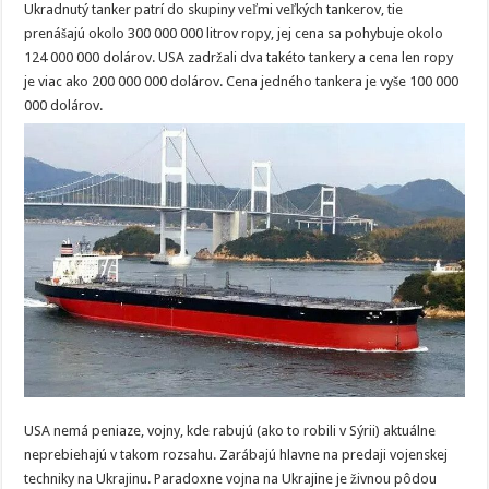
Ukradnutý tanker patrí do skupiny veľmi veľkých tankerov, tie
prenášajú okolo 300 000 000 litrov ropy, jej cena sa pohybuje okolo
124 000 000 dolárov. USA zadržali dva takéto tankery a cena len ropy
je viac ako 200 000 000 dolárov. Cena jedného tankera je vyše 100 000
000 dolárov.
USA nemá peniaze, vojny, kde rabujú (ako to robili v Sýrii) aktuálne
neprebiehajú v takom rozsahu. Zarábajú hlavne na predaji vojenskej
techniky na Ukrajinu. Paradoxne vojna na Ukrajine je živnou pôdou