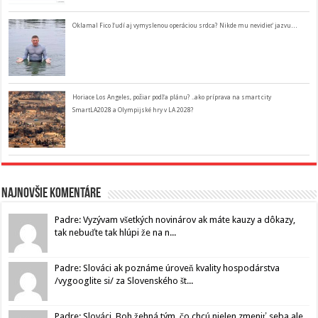
Oklamal Fico ľudí aj vymyslenou operáciou srdca? Nikde mu nevidieť jazvu…
Horiace Los Angeles, požiar podľa plánu? ..ako príprava na smart city
SmartLA2028 a Olympijské hry v LA 2028?
Najnovšie komentáre
Padre: Vyzývam všetkých novinárov ak máte kauzy a dôkazy,
tak nebuďte tak hlúpi že na n...
Padre: Slováci ak poznáme úroveň kvality hospodárstva
/vygooglite si/ za Slovenského št...
Padre: Slováci, Boh žehná tým, čo chcú nielen zmeniť seba ale