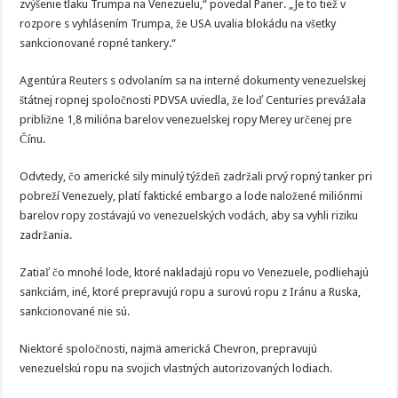
zvýšenie tlaku Trumpa na Venezuelu,“ povedal Paner. „Je to tiež v
rozpore s vyhlásením Trumpa, že USA uvalia blokádu na všetky
sankcionované ropné tankery.“
Agentúra Reuters s odvolaním sa na interné dokumenty venezuelskej
štátnej ropnej spoločnosti PDVSA uviedla, že loď Centuries prevážala
približne 1,8 milióna barelov venezuelskej ropy Merey určenej pre
Čínu.
Odvtedy, čo americké sily minulý týždeň zadržali prvý ropný tanker pri
pobreží Venezuely, platí faktické embargo a lode naložené miliónmi
barelov ropy zostávajú vo venezuelských vodách, aby sa vyhli riziku
zadržania.
Zatiaľ čo mnohé lode, ktoré nakladajú ropu vo Venezuele, podliehajú
sankciám, iné, ktoré prepravujú ropu a surovú ropu z Iránu a Ruska,
sankcionované nie sú.
Niektoré spoločnosti, najmä americká Chevron, prepravujú
venezuelskú ropu na svojich vlastných autorizovaných lodiach.