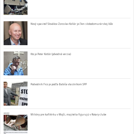
Nový spasiteľ Slovákov Zoroslav Kollár je člen slobodomurárskej lóže
Kto je Peter Kotlár (pôvodná verzia)
Podvodník Fico je podľa Babiša vlastníkom SPP
Milióny pre kafilérku v Mojši, majitelia figurujú v Rotary clube