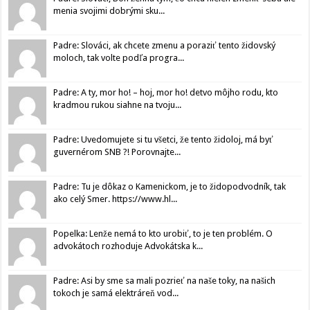
menia svojimi dobrými sku...
Padre: Slováci, ak chcete zmenu a poraziť tento židovský
moloch, tak volte podľa progra...
Padre: A ty, mor ho! – hoj, mor ho! detvo môjho rodu, kto
kradmou rukou siahne na tvoju...
Padre: Uvedomujete si tu všetci, že tento židoloj, má byť
guvernérom SNB ?! Porovnajte...
Padre: Tu je dôkaz o Kamenickom, je to židopodvodník, tak
ako celý Smer. https://www.hl...
Popelka: Lenže nemá to kto urobiť, to je ten problém. O
advokátoch rozhoduje Advokátska k...
Padre: Asi by sme sa mali pozrieť na naše toky, na našich
tokoch je samá elektráreň vod...