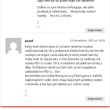
says-hell-be-us-point-man-for-lebanon/
Odkaz uz rpe istotou nefunguje, ale jeho
preklad je velavravny… libanonsky svokor
Ivanky… hra na 2 strany.
Odpovedať
Jozef
25 decembra, 2025 at 10:29
Keby mali Američania žiť priamo úmerne svojmu
zadĺženiu,tak by žili v jaskyniach.Kdekoľvek by ste len tak
naslepo na mape sveta ukázali prstom,všade tam by
ľudia mali žiť lepšie,ako v USA.Amerika sa zadlžuje od
vzniku FED-u v roku 1913 a nedávno dosiahli len úroky z
dlhu 10 biliónov dolárov.Celé USA sú len majetkom
zakladateľov FED-u , čiže
Rockefellerovcov,Wartburgovcov,J.P.Morgana a ďalších
najbohatších rodín, ktorí majú kúpených politikov nielen
v Amerike a Európe,ale takmer po celom svete….
Odpovedať