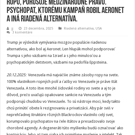
ropu, porušuje medzinárodné právo.
Psychopat, ktorému kampaň robil Aeronet
a iná riadená alternatíva.
jj
23 decembra, 2025
Riadená alternatíva
,
USA
3 komentáre
Trump je výsledok vymývania mozgov populácie riadenou
alternatívou, ako bol aj Aeronet. Len hlupák mohol podporovať
Trumpa s jeho väzbami na Izrael a s jeho minulosťou a
psychopatickým detstvom, väzbami na pedofila Eppsteina.
20.12.2025:
Venezuela má najväčšie známe zásoby ropy na svete.
100% vlastníkom ropných polí a ťažby vo Venezuele je práve štát
Venezuela. A toto štve mnohé židovské rodiny vo svete a aj to je
dôvod, prečo uvaľujú opakovane sankcie na Venezuelu a tým
podporujú chudobu vo Venezuele. To sú nástroje moci, kedy takto
chcú prinútiť obete k rezignovaniu a privatizácii. Aby pár sviň v
neprehľadnej štruktúre rôzných Blackrockov vlastnilo celý svet,
korumpovalo psychopatov na čele štátov a presadzovalo svoje
chorobné agendy. A degeneráti túto myšlienku budú označovať ako
konšpiráciu, lebo až tam siaha ich primitívne myslenie a intelekt. Tak