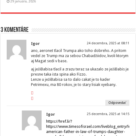
29 januára, 2026
3 komentáre
Igor
24 decembra, 2025 at 08:11
ano, aeronet tlacil Trumpa ako toho dobreho. A pritom
vedel ze Trump ma za sebou Chabadžiidov, kvoli ktorym
aj Magat sedi v base.
aj ježiBabisa tlacil a zrazu teraz sa ukazalo ze ježiBabis je
presne taka ista spina ako Fizzo.
Lenze u ježiBabisa sa to dalo cakat je to kader
Petrimexu, ma 80 rokov, je to stary lisiak vyebany.
Odpovedať
Igor
25 decembra, 2025 at 14:15
https://href.li/?
https://www.timesofisrael.com/liveblog_entry/leba
american-father-in-law-of-trumps-daughter-