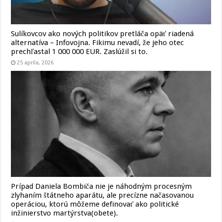
Sulíkovcov ako nových politikov pretláča opäť riadená
alternatíva – Infovojna. Fikimu nevadí, že jeho otec
prechľastal 1 000 000 EUR. Zaslúžil si to.
25 apríla, 2026
Prípad Daniela Bombiča nie je náhodným procesným
zlyhaním štátneho aparátu, ale precízne načasovanou
operáciou, ktorú môžeme definovať ako politické
inžinierstvo martýrstva(obete).