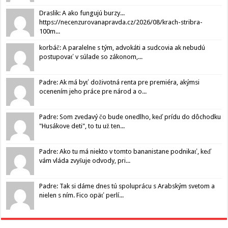
Draslik: A ako fungujú burzy...
https://necenzurovanapravda.cz/2026/08/krach-stribra-
100m...
korbáč: A paralelne s tým, advokáti a sudcovia ak nebudú
postupovať v súlade so zákonom,...
Padre: Ak má byť doživotná renta pre premiéra, akýmsi
ocenením jeho práce pre národ a o...
Padre: Som zvedavý čo bude onedlho, keď prídu do dôchodku
"Husákove deti", to tu už ten...
Padre: Ako tu má niekto v tomto bananistane podnikať, keď
vám vláda zvyšuje odvody, pri...
Padre: Tak si dáme dnes tú spoluprácu s Arabským svetom a
nielen s ním. Fico opäť perlí...