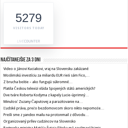
5279
VISITORS TODAY
Najčítanejšie za 3 dni
Video o Jánovi Kuciakovi, vraj na Slovensku zakázané
Moslimskú investíciu za miliardu EUR rieši sám Fico,…
Z brucha beštie – ako fungujú súkromné…
Platila Českou televizi vláda Spojených států amerických?
Dve tváre Roberta Kodyma z kapely Lucie-úprimný…
Minulosť Zuzany Čaputovej a parazitovanie na…
Ľudské práva, prečo bezdomovcom skoro nikto nepomože…
Prešli sme z yandex mailu na protonmail z dôvodu…
Organizovaný prílev cudzincov na Slovensko
Partnerka ministra Matúša Šutaja Eštoka má zaujímavý biznis