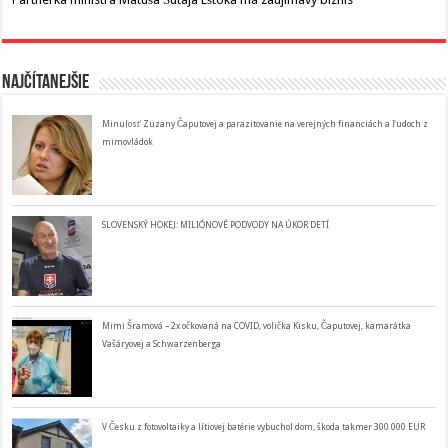
Najčítanejšie
Minulosť Zuzany Čaputovej a parazitovanie na verejných financiách a ľudoch z
mimovládok
SLOVENSKÝ HOKEJ: MILIÓNOVÉ PODVODY NA ÚKOR DETÍ
Mimi Šramová – 2x očkovaná na COVID, volička Kisku, Čaputovej, kamarátka
Vašáryovej a Schwarzenberga
V Česku z fotovoltaiky a lítiovej batérie vybuchol dom, škoda takmer 300 000 EUR