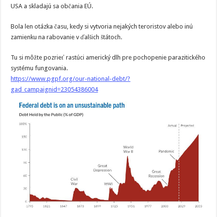
USA a skladajú sa občania EÚ.
Bola len otázka času, kedy si vytvoria nejakých teroristov alebo inú
zamienku na rabovanie v ďalšich štátoch.
Tu si môžte pozrieť rastúci americký dlh pre pochopenie parazitického
systému fungovania.
https://www.pgpf.org/our-national-debt/?
gad_campaignid=23054386004