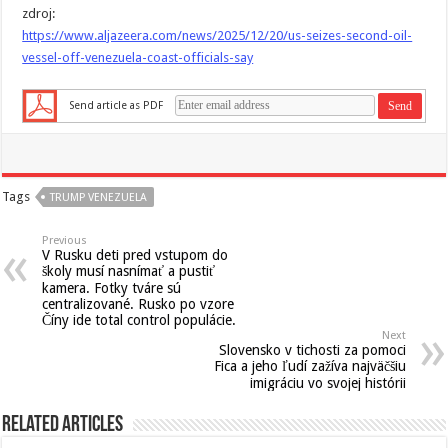
zdroj:
https://www.aljazeera.com/news/2025/12/20/us-seizes-second-oil-
vessel-off-venezuela-coast-officials-say
Send article as PDF
Tags
TRUMP VENEZUELA
Previous
V Rusku deti pred vstupom do
školy musí nasnímať a pustiť
kamera. Fotky tváre sú
centralizované. Rusko po vzore
Číny ide total control populácie.
Next
Slovensko v tichosti za pomoci
Fica a jeho ľudí zažíva najväčšiu
imigráciu vo svojej histórii
Related Articles