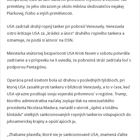
primitívny, že jeho obrazom je okolo milióna sledovateľov nejakej
Plačkovej, Fiziho a iných primitívnosti.
USA zadržali druhý ropný tanker pri pobreží Venezuely. Venezuela
ostro kritizuje USA za „krádež a únos“ druhého ropného tankera a
oznamuje, že podá sťažnosť na OSN.
Ministerka vnútornej bezpečnosti USA Kristi Noem v sobotu potvrdila
zadržanie a v príspevku na X uviedla, že pobrežná stráž zadržala loď s
podporou Pentagónu.
Operácia pred úsvitom bola už druhou v posledných týždňoch, pri
ktorej USA zasiahli proti tankeru v blízkosti Venezuely, a to v čase, keď
USA výrazne posilňujú svoju vojenskú prítomnosť v regióne. Trump,
ktorého administratíva naďalej zvyšuje tlak na venezuelského
prezidenta Nicolasa Madura, nariadil v utorok „úplnú a totálnu
blokádu“ všetkých sankcionovaných ropných tankerov vstupujúcich do
juhoamerickej krajiny a opúšťajúcich ju.
„Zhabanie plavidla, ktoré nie je sankcionované USA, znamená ďalšie