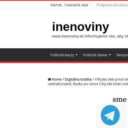
Podporte národovco
PIATOK , 7 AUGUSTA 2026
inenoviny
www.inenoviny.sk Informujeme vás, aby ste
Politické kauzy
Politické dianie
Nevyri
Home
/
Digitálna totalita
/
V Rusku deti pred v
centralizované. Rusko po vzore Číny ide total con