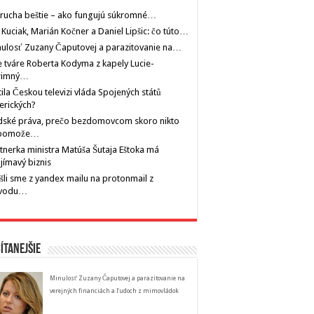
rucha beštie – ako fungujú súkromné…
 Kuciak, Marián Kočner a Daniel Lipšic: čo túto…
ulosť Zuzany Čaputovej a parazitovanie na…
 tváre Roberta Kodyma z kapely Lucie-
rimný…
tila Českou televizi vláda Spojených států
erických?
dské práva, prečo bezdomovcom skoro nikto
pomože…
tnerka ministra Matúša Šutaja Eštoka má
jímavý biznis
šli sme z yandex mailu na protonmail z
vodu…
ítanejšie
Minulosť Zuzany Čaputovej a parazitovanie na
verejných financiách a ľudoch z mimovládok