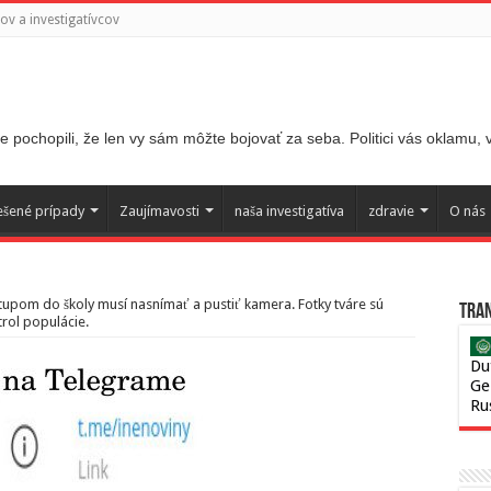
v a investigatívcov
 pochopili, že len vy sám môžte bojovať za seba. Politici vás oklamu,
ešené prípady
Zaujímavosti
naša investigatíva
zdravie
O nás
stupom do školy musí nasnímať a pustiť kamera. Fotky tváre sú
Tran
trol populácie.
Du
Ge
Ru