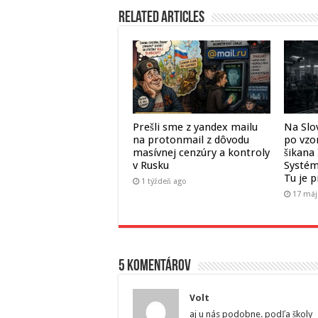
Related Articles
Prešli sme z yandex mailu
Na Slo
na protonmail z dôvodu
po vzo
masívnej cenzúry a kontroly
šikana 
v Rusku
Systém
Tu je p
1 týždeň ago
17 máj
5 komentárov
Volt
aj u nás podobne. podľa školy