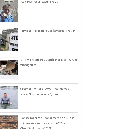
Kto je Peter Kotlár (pôvodná verzia)
Podvodník Fico je podľa Babiša vlastníkom SPP
Milióny pre kafilérku v Mojši, majitelia figurujú
v Rotary clube
Oklamal Fico ľudí aj vymyslenou operáciou
srdca? Nikde mu nevidieť jazvu…
Horiace Los Angeles, požiar podľa plánu? ..ako
príprava na smart city SmartLA2028 a
Olympijské hry v LA 2028?