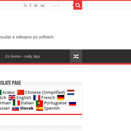
 využijú a odkopnú po voľbách.
Zo života – rady, tipy
slate page
Arabic
Chinese (Simplified)
tch
English
French
rman
Italian
Portuguese
Slovak
ssian
Spanish