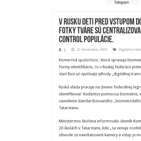
V Rusku deti pred vstupom d
Fotky tváre sú centralizovan
control populácie.
jj
23 decembra, 2025
Digitálna tota
Komerčná spoločnosť, ktorá spravuje biometr
formy identifikácie, čo v Ruskej federácii pr
starí Rusi už využívajú výhody „digitálnej tran
Ruská vláda pracuje na zmene federálnej legisl
identifikovať študentov pomocou biometrie, 
zavedenie štandardizovaného „biometrického t
Tatarstane.
Ministerstvo školstva informovalo denník Komm
20 školách v Tatarstane, kde „sa venuje osobi
obvode sú nainštalované kamery a vstup je mo