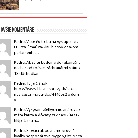
novšie komentáre
Padre: Viete čo treba na vystúpenie z
EU, stačí mať väčšinu hlasov v našom
parlamente a...
Padre: Ak sa tu budeme donekonečna
nechať od.rbávať záchranármi štátu s
13 dôchodkami,...
Padre: Tu je článok
https://www.hlavnespravy.sk/caka-
nas-cesta-madarska/4440582 o čom
v...
Padre: Vyzývam všetkých novinárov ak
máte kauzy a dôkazy, tak nebuďte tak
hlúpi že na n...
Padre: Slováci ak poznáme úroveň
kvality hospodárstva /vygooglite si/ za