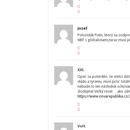
Jozef
Položidák Putin, ktorý sa zodpov
WEF s globalistami,teraz musí p
XXL
Opäť sa potvrdilo, že všetci sl
vládu a tyraniu, musí prísť totál
nebude to len následok očkovani
zlodejina! Veľký reset… ako zám
https://www.novarepublika.cz/
Volt