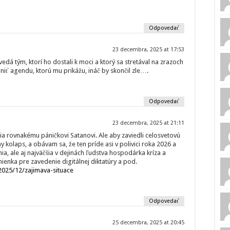
Odpovedať
23 decembra, 2025 at 17:53
edá tým, ktorí ho dostali k moci a ktorý sa stretával na zrazoch
lniť agendu, ktorú mu prikážu, ináč by skončil zle….
Odpovedať
23 decembra, 2025 at 21:11
úžia rovnakému páničkovi Satanovi. Ale aby zaviedli celosvetovú
ny kolaps, a obávam sa, že ten príde asi v polivici roka 2026 a
a, ale aj najväčšia v dejinách ľudstva hospodárka kríza a
ienka pre zavedenie digitálnej diktatúry a pod.
2025/12/zajimava-situace
Odpovedať
25 decembra, 2025 at 20:45