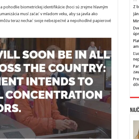
Z b
 a pohodlie biometrickej identifikácie (hoci sú zrejme hlavným
humanizácia musí začať v mladom veku, aby sa javila ako
Ján
ií môžu teraz nechať svoje nebezpečné a nepohodlné papierové
Min
Dve
úp
Pla
am
Ľu
ne
Par
zau
Pre
dô
Najč