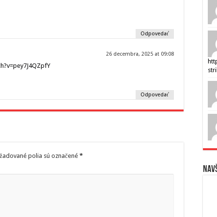
Odpovedať
26 decembra, 2025 at 09:08
htt
ch?v=pey7J4QZpfY
str
Odpovedať
žadované polia sú označené
*
Navš