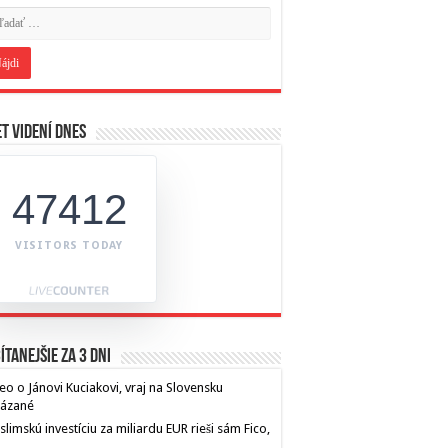
t videní dnes
47412
VISITORS TODAY
ítanejšie za 3 dni
eo o Jánovi Kuciakovi, vraj na Slovensku
kázané
limskú investíciu za miliardu EUR rieši sám Fico,