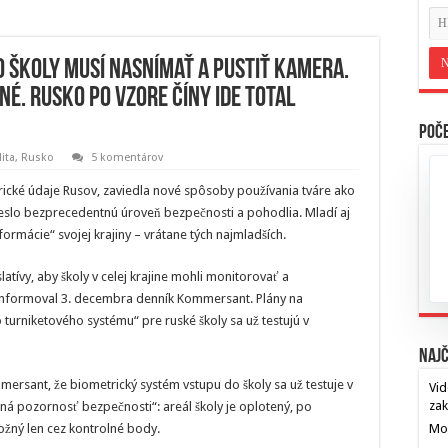
o školy musí nasnímať a pustiť kamera.
é. Rusko po vzore Číny ide total
Poče
lita
,
Rusko
5 komentárov
ické údaje Rusov, zaviedla nové spôsoby používania tváre ako
inieslo bezprecedentnú úroveň bezpečnosti a pohodlia. Mladí aj
sformácie“ svojej krajiny – vrátane tých najmladších.
atívy, aby školy v celej krajine mohli monitorovať a
informoval 3. decembra denník Kommersant. Plány na
urniketového systému“ pre ruské školy sa už testujú v
Najč
ersant, že biometrický systém vstupu do školy sa už testuje v
Vid
za
tná pozornosť bezpečnosti“: areál školy je oplotený, po
žný len cez kontrolné body.
Mos
…