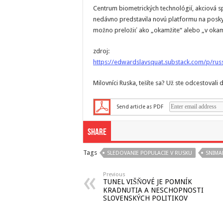
Centrum biometrických technológií, akciová s
nedávno predstavila novú platformu na posk
možno preložiť ako „okamžite“ alebo „v okam
zdroj:
https://edwardslavsquat.substack.com/p/rus
Milovníci Ruska, tešíte sa? Už ste odcestovali
Send article as PDF
Share
Tags
SLEDOVANIE POPULACIE V RUSKU
SNIMA
Previous
TUNEL VIŠŇOVÉ JE POMNÍK
KRADNUTIA A NESCHOPNOSTI
SLOVENSKÝCH POLITIKOV