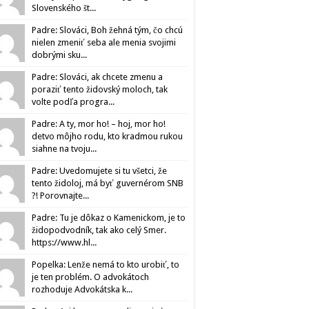
Slovenského št...
Padre: Slováci, Boh žehná tým, čo chcú
nielen zmeniť seba ale menia svojimi
dobrými sku...
Padre: Slováci, ak chcete zmenu a
poraziť tento židovský moloch, tak
volte podľa progra...
Padre: A ty, mor ho! – hoj, mor ho!
detvo môjho rodu, kto kradmou rukou
siahne na tvoju...
Padre: Uvedomujete si tu všetci, že
tento židoloj, má byť guvernérom SNB
?! Porovnajte...
Padre: Tu je dôkaz o Kamenickom, je to
židopodvodník, tak ako celý Smer.
https://www.hl...
Popelka: Lenže nemá to kto urobiť, to
je ten problém. O advokátoch
rozhoduje Advokátska k...