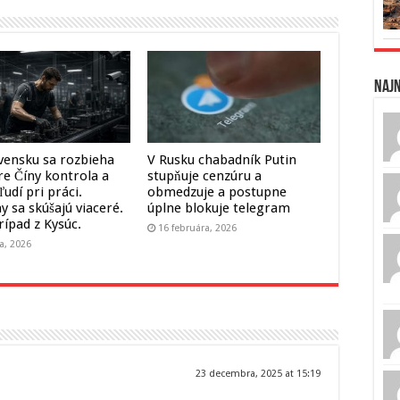
Naj
vensku sa rozbieha
V Rusku chabadník Putin
re Číny kontrola a
stupňuje cenzúru a
ľudí pri práci.
obmedzuje a postupne
y sa skúšajú viaceré.
úplne blokuje telegram
rípad z Kysúc.
16 februára, 2026
a, 2026
23 decembra, 2025 at 15:19