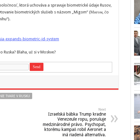
poločnosť, ktorá uchováva a spravuje biometrické údaje Rusov,
ytovanie biometrických služieb s názvom „Migom“ (Мигом, čo
ihu“).
sia-expands-biometric-id-system
 do Ruska? Blaha, už si v Moskve?
NIE TVARE V RUSKU
Next
Izraelská bábka Trump kradne
Venezeule ropu, porušuje
medzinárodné právo. Psychopat,
ktorému kampaň robil Aeronet a
iná riadená alternatíva.