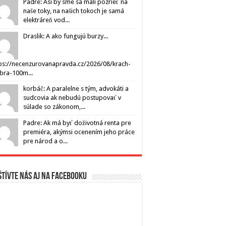
Padre: Asi by sme sa mali pozrieť na
naše toky, na našich tokoch je samá
elektráreň vod...
Draslik: A ako fungujú burzy...
ps://necenzurovanapravda.cz/2026/08/krach-
ibra-100m...
korbáč: A paralelne s tým, advokáti a
sudcovia ak nebudú postupovať v
súlade so zákonom,...
Padre: Ak má byť doživotná renta pre
premiéra, akýmsi ocenením jeho práce
pre národ a o...
tívte nás aj na Facebooku