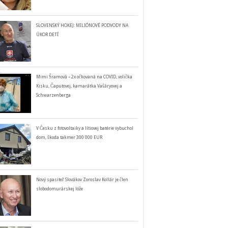
SLOVENSKÝ HOKEJ: MILIÓNOVÉ PODVODY NA
ÚKOR DETÍ
Mimi Šramová – 2x očkovaná na COVID, volička
Kisku, Čaputovej, kamarátka Vašáryovej a
Schwarzenberga
V Česku z fotovoltaiky a lítiovej batérie vybuchol
dom, škoda takmer 300 000 EUR
Nový spasiteľ Slovákov Zoroslav Kollár je člen
slobodomurárskej lóže