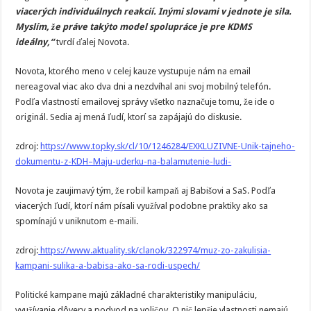
viacerých individuálnych reakcií. Inými slovami v jednote je sila.
Myslím, že práve takýto model spolupráce je pre KDMS
ideálny,“
tvrdí ďalej Novota.
Novota, ktorého meno v celej kauze vystupuje nám na email
nereagoval viac ako dva dni a nezdvíhal ani svoj mobilný telefón.
Podľa vlastností emailovej správy všetko naznačuje tomu, že ide o
originál. Sedia aj mená ľudí, ktorí sa zapájajú do diskusie.
zdroj:
https://www.topky.sk/cl/10/1246284/EXKLUZIVNE-Unik-tajneho-
dokumentu-z-KDH–Maju-uderku-na-balamutenie-ludi-
Novota je zaujimavý tým, že robil kampaň aj Babišovi a SaS. Podľa
viacerých ľudí, ktorí nám písali využíval podobne praktiky ako sa
spomínajú v uniknutom e-maili.
zdroj:
https://www.aktuality.sk/clanok/322974/muz-zo-zakulisia-
kampani-sulika-a-babisa-ako-sa-rodi-uspech/
Politické kampane majú základné charakteristiky manipuláciu,
využívanie dôvery a podvod na voličov. O nič lepšie vlastnosti nemajú