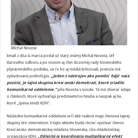
Michal Novota
Email z dňa 4. marca poslal už starý známy Michal Novota, šéf
tlačového odboru a po novom aj člen dozornej rady Slovenského
plynárenského podniku, za čo ho aj médiá kritizovali, pretože má
vyštudovanú politológiu.
„Jeden z nástrojov ako pomôcť hájiť naše
pozície, je tajná skupina kresťanskí demokrati, ktoré zriadilo
komunikačné oddelenie,“
píše Novota v úvode. Tá má zbierať údaje
o článkoch, ktoré vychvaľujú predstaviteľov hnutia a naopak aj tie,
ktoré „špinia imidž KDH“.
Následne komunikačné oddelenie určí aké reakcie majú členovia tajnej
skupiny šíriť internetom. V tejto aktivite budú chcieť využívať členov
Kresťansko demokratickej mládeže Slovenska, čiže mládežníckej
organizácie KDH.
„Dôležitá je koordinácia multiplikačný efekt