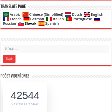
Translate page
Arabic
Chinese (Simplified)
Dutch
English
French
German
Italian
Portuguese
Slovak
Russian
Spanish
Počet videní dnes
42544
VISITORS TODAY