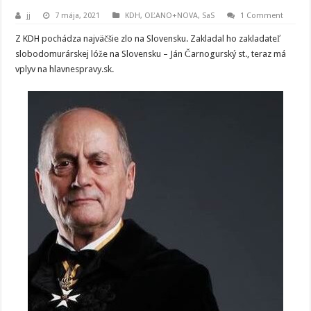
jj
7 mája, 2021
KDH
,
OĽANO+NOVA
,
SaS
1 Comment
Z KDH pochádza najväčšie zlo na Slovensku. Zakladal ho zakladateľ
slobodomurárskej lóže na Slovensku – Ján Čarnogurský st., teraz má
vplyv na hlavnespravy.sk.