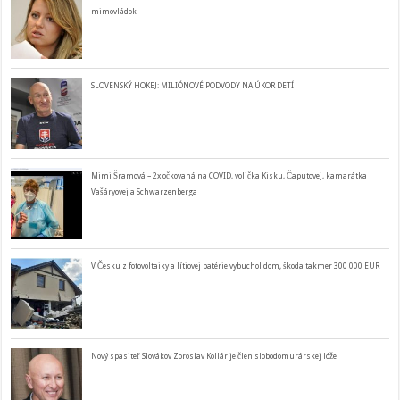
mimovládok
SLOVENSKÝ HOKEJ: MILIÓNOVÉ PODVODY NA ÚKOR DETÍ
Mimi Šramová – 2x očkovaná na COVID, volička Kisku, Čaputovej, kamarátka
Vašáryovej a Schwarzenberga
V Česku z fotovoltaiky a lítiovej batérie vybuchol dom, škoda takmer 300 000 EUR
Nový spasiteľ Slovákov Zoroslav Kollár je člen slobodomurárskej lóže