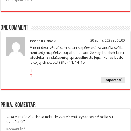
18 apríla, 2025
One comment
czechoslovak
20 apríla, 2025 at 06:00
A není divu, vždyť sám satan se převléká za anděla světla;
není tedy nic překvapujícího na tom, že se jeho služebníci
převlékají za služebníky spravedlnosti. Jejich konec bude
jako jejich skutky! (2Kor 11: 14-15)
Odpovedať
Pridaj komentár
Vaša e-mailová adresa nebude zverejnená.
Vyžadované polia sú
označené
*
Komentár
*