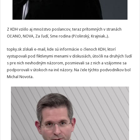
Z KDH vzišlo aj množstvo poslancov, teraz prítomných v stranách
OĽANO, NOVA, Za ľudí, Sme rodina (Pčolinský, Krajniak..).
topky.sk získali e-mail, kde sú informácie o členoch KDH, ktorí
vystupovali pod fiktívnymi menami v diskusiách, útočili na druhých ľudí
s pre nich nevhodným názorom, posmievali sa z nich a vzájomne sa
podporovali v útokoch na iné názory. Na čele týchto podvodníkov bol
Michal Novota.