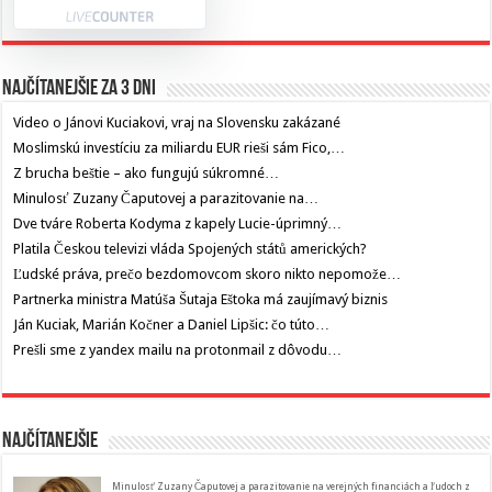
Najčítanejšie za 3 dni
Video o Jánovi Kuciakovi, vraj na Slovensku zakázané
Moslimskú investíciu za miliardu EUR rieši sám Fico,…
Z brucha beštie – ako fungujú súkromné…
Minulosť Zuzany Čaputovej a parazitovanie na…
Dve tváre Roberta Kodyma z kapely Lucie-úprimný…
Platila Českou televizi vláda Spojených států amerických?
Ľudské práva, prečo bezdomovcom skoro nikto nepomože…
Partnerka ministra Matúša Šutaja Eštoka má zaujímavý biznis
Ján Kuciak, Marián Kočner a Daniel Lipšic: čo túto…
Prešli sme z yandex mailu na protonmail z dôvodu…
Najčítanejšie
Minulosť Zuzany Čaputovej a parazitovanie na verejných financiách a ľudoch z