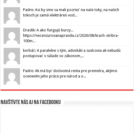
Padre: Asi by sme sa mali pozrieť na naše toky, na našich
tokoch je samá elektráreň vod...
Draslik: A ako fungujú burzy...
https://necenzurovanapravda.cz/2026/08/krach-stribra-
100m...
korbáč: A paralelne s tým, advokáti a sudcovia ak nebudú
postupovať v súlade so zákonom,...
Padre: Ak má byť doživotná renta pre premiéra, akýmsi
ocenením jeho práce pre národ a o...
Navštívte nás aj na Facebooku