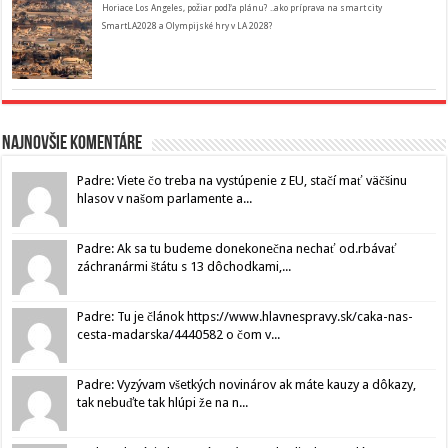
Horiace Los Angeles, požiar podľa plánu? ..ako príprava na smart city
SmartLA2028 a Olympijské hry v LA 2028?
Najnovšie komentáre
Padre: Viete čo treba na vystúpenie z EU, stačí mať väčšinu
hlasov v našom parlamente a...
Padre: Ak sa tu budeme donekonečna nechať od.rbávať
záchranármi štátu s 13 dôchodkami,...
Padre: Tu je článok https://www.hlavnespravy.sk/caka-nas-
cesta-madarska/4440582 o čom v...
Padre: Vyzývam všetkých novinárov ak máte kauzy a dôkazy,
tak nebuďte tak hlúpi že na n...