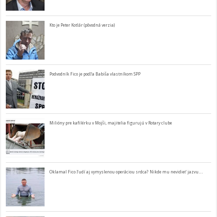
Kto je Peter Kotlár (pôvodná verzia)
Podvodník Fico je podľa Babiša vlastníkom SPP
Milióny pre kafilérku v Mojši, majitelia figurujú v Rotary clube
Oklamal Fico ľudí aj vymyslenou operáciou srdca? Nikde mu nevidieť jazvu…