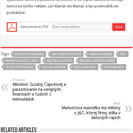
tvorcovia týchto reklam. Len klamár vie klamať a len podvodník vie
podvádzať.
Send article as PDF
Tags
BABISOVA KAMPAN
JAN CARNOGURSKY
KAMPAN BABIS
KDH
MANIPULATORI Z KDH
MICHAL NOVOTA
MICHAL NOVOTA BABIS
SLOBODOMURARI
TROLIA UDERKA
TROLOVIA KDH
UDERKA KDH
Previous
Minulosť Zuzany Čaputovej a
parazitovanie na verejných
financiách a ľudoch z
mimovládok
Next
Matovičova manželka má milióny
v J&T, ktorej firmy sídlia v
daňových rajoch
Related Articles