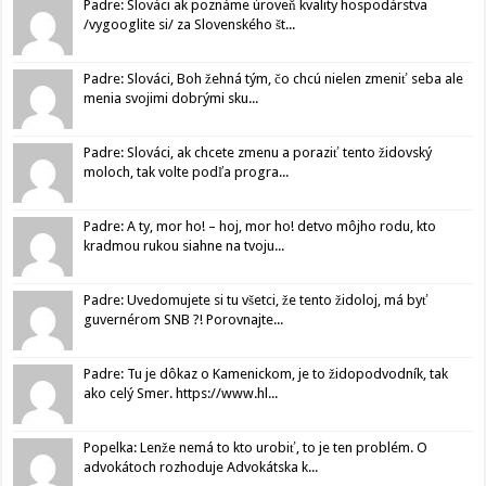
Padre: Slováci ak poznáme úroveň kvality hospodárstva
/vygooglite si/ za Slovenského št...
Padre: Slováci, Boh žehná tým, čo chcú nielen zmeniť seba ale
menia svojimi dobrými sku...
Padre: Slováci, ak chcete zmenu a poraziť tento židovský
moloch, tak volte podľa progra...
Padre: A ty, mor ho! – hoj, mor ho! detvo môjho rodu, kto
kradmou rukou siahne na tvoju...
Padre: Uvedomujete si tu všetci, že tento židoloj, má byť
guvernérom SNB ?! Porovnajte...
Padre: Tu je dôkaz o Kamenickom, je to židopodvodník, tak
ako celý Smer. https://www.hl...
Popelka: Lenže nemá to kto urobiť, to je ten problém. O
advokátoch rozhoduje Advokátska k...