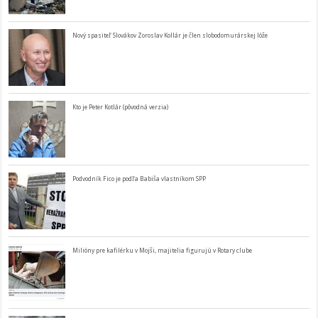
Nový spasiteľ Slovákov Zoroslav Kollár je člen slobodomurárskej lóže
Kto je Peter Kotlár (pôvodná verzia)
Podvodník Fico je podľa Babiša vlastníkom SPP
Milióny pre kafilérku v Mojši, majitelia figurujú v Rotary clube