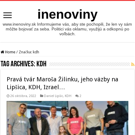
inenoviny
www.inenoviny.sk Informujeme vás, aby ste pochopili, že len vy sám
môžte bojovať za seba. Politici vás oklamu, využijú a odkopnú po
voľbách.
Home
/
Značka:
kdh
Tag Archives:
kdh
Pravá tvár Maroša Žilinku, jeho väzby na
Lipšica, KDH, Izrael…
26 októbra, 2022
Daniel Lipšic
,
KDH
2