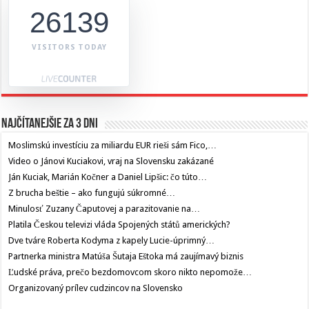
26139
VISITORS TODAY
Najčítanejšie za 3 dni
Moslimskú investíciu za miliardu EUR rieši sám Fico,…
Video o Jánovi Kuciakovi, vraj na Slovensku zakázané
Ján Kuciak, Marián Kočner a Daniel Lipšic: čo túto…
Z brucha beštie – ako fungujú súkromné…
Minulosť Zuzany Čaputovej a parazitovanie na…
Platila Českou televizi vláda Spojených států amerických?
Dve tváre Roberta Kodyma z kapely Lucie-úprimný…
Partnerka ministra Matúša Šutaja Eštoka má zaujímavý biznis
Ľudské práva, prečo bezdomovcom skoro nikto nepomože…
Organizovaný prílev cudzincov na Slovensko