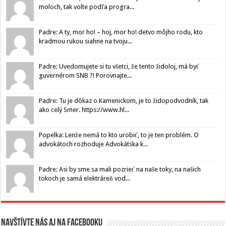
moloch, tak volte podľa progra...
Padre: A ty, mor ho! – hoj, mor ho! detvo môjho rodu, kto
kradmou rukou siahne na tvoju...
Padre: Uvedomujete si tu všetci, že tento židoloj, má byť
guvernérom SNB ?! Porovnajte...
Padre: Tu je dôkaz o Kamenickom, je to židopodvodník, tak
ako celý Smer. https://www.hl...
Popelka: Lenže nemá to kto urobiť, to je ten problém. O
advokátoch rozhoduje Advokátska k...
Padre: Asi by sme sa mali pozrieť na naše toky, na našich
tokoch je samá elektráreň vod...
Navštívte nás aj na Facebooku