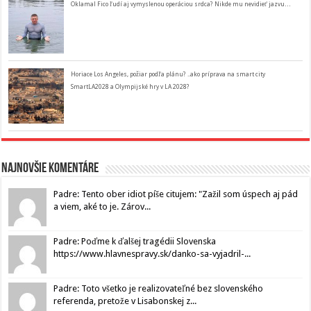
Oklamal Fico ľudí aj vymyslenou operáciou srdca? Nikde mu nevidieť jazvu…
Horiace Los Angeles, požiar podľa plánu? ..ako príprava na smart city
SmartLA2028 a Olympijské hry v LA 2028?
Najnovšie komentáre
Padre: Tento ober idiot píše citujem: "Zažil som úspech aj pád
a viem, aké to je. Zárov...
Padre: Poďme k ďalšej tragédii Slovenska
https://www.hlavnespravy.sk/danko-sa-vyjadril-...
Padre: Toto všetko je realizovateľné bez slovenského
referenda, pretože v Lisabonskej z...