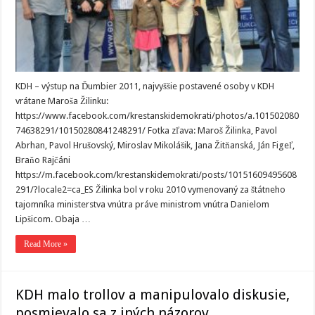
KDH – výstup na Ďumbier 2011, najvyššie postavené osoby v KDH
vrátane Maroša Žilinku:
https://www.facebook.com/krestanskidemokrati/photos/a.101502080
74638291/10150280841248291/ Fotka zľava: Maroš Žilinka, Pavol
Abrhan, Pavol Hrušovský, Miroslav Mikolášik, Jana Žitňanská, Ján Figeľ,
Braňo Rajčáni
https://m.facebook.com/krestanskidemokrati/posts/10151609495608
291/?locale2=ca_ES Žilinka bol v roku 2010 vymenovaný za štátneho
tajomníka ministerstva vnútra práve ministrom vnútra Danielom
Lipšicom. Obaja …
Read More »
KDH malo trollov a manipulovalo diskusie,
posmievalo sa z iných názorov