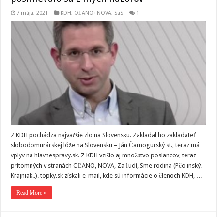
7 mája, 2021
KDH
,
OĽANO+NOVA
,
SaS
1
Z KDH pochádza najväčšie zlo na Slovensku. Zakladal ho zakladateľ
slobodomurárskej lóže na Slovensku – Ján Čarnogurský st., teraz má
vplyv na hlavnespravy.sk. Z KDH vzišlo aj množstvo poslancov, teraz
prítomných v stranách OĽANO, NOVA, Za ľudí, Sme rodina (Pčolinský,
Krajniak..). topky.sk získali e-mail, kde sú informácie o členoch KDH, …
Read More »