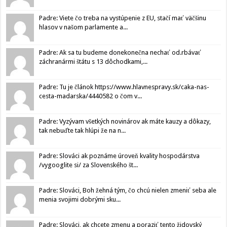
Padre: Viete čo treba na vystúpenie z EU, stačí mať väčšinu
hlasov v našom parlamente a...
Padre: Ak sa tu budeme donekonečna nechať od.rbávať
záchranármi štátu s 13 dôchodkami,...
Padre: Tu je článok https://www.hlavnespravy.sk/caka-nas-
cesta-madarska/4440582 o čom v...
Padre: Vyzývam všetkých novinárov ak máte kauzy a dôkazy,
tak nebuďte tak hlúpi že na n...
Padre: Slováci ak poznáme úroveň kvality hospodárstva
/vygooglite si/ za Slovenského št...
Padre: Slováci, Boh žehná tým, čo chcú nielen zmeniť seba ale
menia svojimi dobrými sku...
Padre: Slováci, ak chcete zmenu a poraziť tento židovský