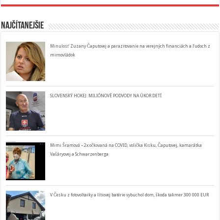
Najčítanejšie
Minulosť Zuzany Čaputovej a parazitovanie na verejných financiách a ľudoch z
mimovládok
SLOVENSKÝ HOKEJ: MILIÓNOVÉ PODVODY NA ÚKOR DETÍ
Mimi Šramová – 2x očkovaná na COVID, volička Kisku, Čaputovej, kamarátka
Vašáryovej a Schwarzenberga
V Česku z fotovoltaiky a lítiovej batérie vybuchol dom, škoda takmer 300 000 EUR