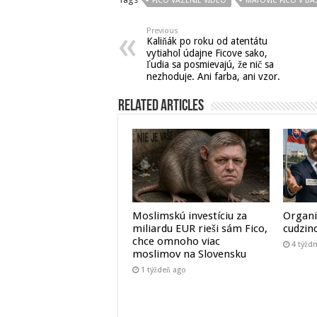
FICO VAZENIE VIDEO
MATOVIC FICO V BA
Previous
Kaliňák po roku od atentátu
vytiahol údajne Ficove sako,
ľudia sa posmievajú, že nič sa
nezhoduje. Ani farba, ani vzor.
Related Articles
Moslimskú investíciu za
Organi
miliardu EUR rieši sám Fico,
cudzin
chce omnoho viac
4 týžd
moslimov na Slovensku
1 týždeň ago