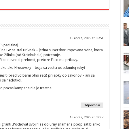
16 apríla, 2025 at 06:51
 Specialnej.
i na GP sa stal Hrivnak – jedna superskorumpovana svina, ktora
ke Zilinka (od Steinhubela) potrebuje.
iico nevedel prelomit, pretoze Fiico ma prikazy.
vnako ako Hrusovsky = boja sa vsetci odseknutej ruky?
sit (pred volbami plno reci) prilepky do zakonov – ani sa
i sa nedotkol.
vo pocas kampane nie je trestne.
Odpovedať
n
16 apríla, 2025 at 08:27
a migranti .Pochovat svoj hlas do urny znamena podpisat bianko