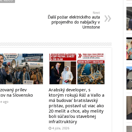
SE VIDEO
Next
Ďalší požiar elektrického auta
pripojeného do nabíjačky v
Urmstone
zovaný prílev
Arabský developer, s
cov na Slovensko
ktorým rokujú Ráž a Vallo a
má budovať bratislavský
ne ago
prístav, postavil už viac ako
20 mešít a chce, aby mešity
boli súčasťou stavebnej
infraštruktúry
4 júla, 2026