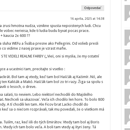
Odpovedať
16 apríla, 2025 at 14:38
sa zrusi hmotna nudza, vznikne spusta nepoistenych ludi. Chcu
le vobec nerieisa, kde ti ludia budu byvat pocas prace.
+ kaucia 2x 600 ??
a sluha WEFu a Švába presne ako Pellegrini. Od volieb presli
 co vidime z nasej praxe je vzrast mafie.
E VIDELI REALNE FARBY („Vieš, oni si myslia, že my ostatní
 a ucastnici tam, precitajte si vsetko :
ackrát. Bol tam aj vtedy, keď tam bol Haščák aj Kažimír. Nó, ale
j ten Kaliňák a Makó. Haščák tam bol zo tri razy. Žiga sa spolu s
ili o lesoch, o dreve.
na salaši, to neviem. Lebo niektorí nechodili do Majského
laš. Nechceli sa ukazovať. Veľa ich chodilo len hore. To bolo 800
dy. A tí chodili len tam. Ale Ficov brat Lacko chodil do
e keď sa o niečom rozprávali, tak mu povedali, že o všetkom má
 Tuším, raz, keď išli do tých Emirátov. Vtedy tam bol aj Boris
. Vtedy ich tam bolo veľa. A boli tam vtedy aj štyri ženy. Tá