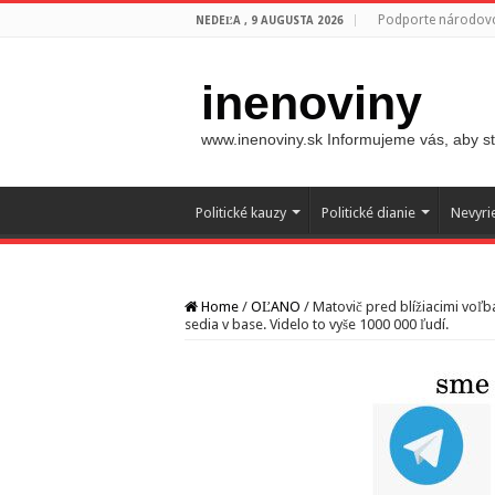
Podporte národovc
NEDEĽA , 9 AUGUSTA 2026
inenoviny
www.inenoviny.sk Informujeme vás, aby ste
Politické kauzy
Politické dianie
Nevyri
Home
/
OĽANO
/
Matovič pred blížiacimi voľbam
sedia v base. Videlo to vyše 1000 000 ľudí.