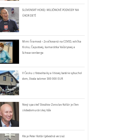
SLOVENSKÝ HOKEJ: MILIÓNOVÉ PODVODY NA
ÚKOR DETÍ
Mimi Šramová – 2x očkovaná na COVID, volička
Kisku, Čaputovej, kamarátka Vašáryovej a
Schwarzenberga
V Česku z fotovoltaiky a lítiovej batérie vybuchol
dom, škoda takmer 300 000 EUR
Nový spasiteľ Slovákov Zoroslav Kollár je člen
slobodomurárskej lóže
Kto je Peter Kotlár (pôvodná verzia)