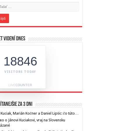
t videní dnes
18846
VISITORS TODAY
ítanejšie za 3 dni
 Kuciak, Marián Kočner a Daniel Lipšic: čo túto…
eo o Jánovi Kuciakovi, vraj na Slovensku
kázané