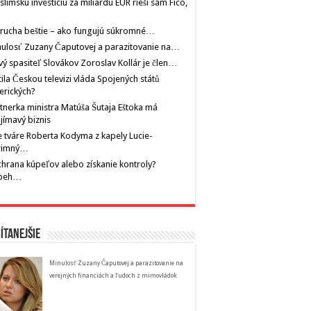
limskú investíciu za miliardu EUR rieši sám Fico,
rucha beštie – ako fungujú súkromné…
ulosť Zuzany Čaputovej a parazitovanie na…
ý spasiteľ Slovákov Zoroslav Kollár je člen…
tila Českou televizi vláda Spojených států
erických?
tnerka ministra Matúša Šutaja Eštoka má
jímavý biznis
 tváre Roberta Kodyma z kapely Lucie-
rimný…
hrana kúpeľov alebo získanie kontroly?
íbeh…
ítanejšie
Minulosť Zuzany Čaputovej a parazitovanie na
verejných financiách a ľudoch z mimovládok