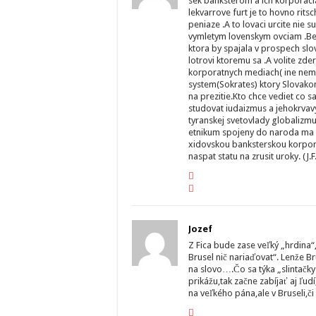
sek banksterom a ich korporacia
lekvarrove furt je to hovno rit
peniaze .A to lovaci urcite nie 
vymletym lovenskym ovciam .Bez
ktora by spajala v prospech slo
lotrovi ktoremu sa .A volite zd
korporatnych mediach( ine nema
system(Sokrates) ktory Slovako
na prezitie.Kto chce vediet co
studovat iudaizmus a jehokrvavy 
tyranskej svetovlady globalizm
etnikum spojeny do naroda ma 
xidovskou banksterskou korpora
naspat statu na zrusit uroky. (J.
Jozef
Z Fica bude zase veľký „hrdina
Brusel nič nariaďovat“. Lenže B
na slovo….Čo sa týka „slintačky 
prikážu,tak začne zabíjať aj ľud
na veľkého pána,ale v Bruseli,č