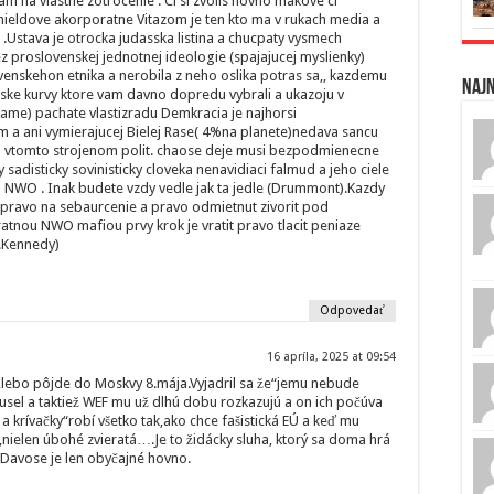
m na vlastne zotrocenie . Ci si zvolis hovno makove ci
schieldove akorporatne Vitazom je ten kto ma v rukach media a
su .Ustava je otrocka judasska listina a chucpaty vysmech
 proslovenskej jednotnej ideologie (spajajucej myslienky)
venskehon etnika a nerobila z neho oslika potras sa,, kazdemu
Naj
erske kurvy ktore vam davno dopredu vybrali a ukazoju v
me) pachate vlastizradu Demkracia je najhorsi
m a ani vymierajucej Bielej Rase( 4%na planete)nedava sancu
 sa vtomto strojenom polit. chaose deje musi bezpodmienecne
sadisticky sovinisticky cloveka nenavidiaci falmud a jeho ciele
u NWO . Inak budete vzdy vedle jak ta jedle (Drummont).Kazdy
pravo na sebaurcenie a pravo odmietnut zivorit pod
tnou NWO mafiou prvy krok je vratit pravo tlacit peniaze
F.Kennedy)
Odpovedať
16 apríla, 2025 at 09:54
“,lebo pôjde do Moskvy 8.mája.Vyjadril sa že“jemu nebude
rusel a taktiež WEF mu už dlhú dobu rozkazujú a on ich počúva
a krívačky“robí všetko tak,ako chce fašistická EÚ a keď mu
í,nielen úbohé zvieratá….Je to židácky sluha, ktorý sa doma hrá
i Davose je len obyčajné hovno.