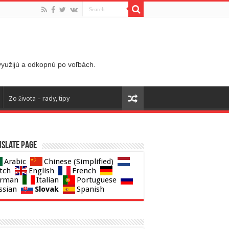
 využijú a odkopnú po voľbách.
Zo života – rady, tipy
slate page
Arabic
Chinese (Simplified)
tch
English
French
rman
Italian
Portuguese
Slovak
ssian
Spanish