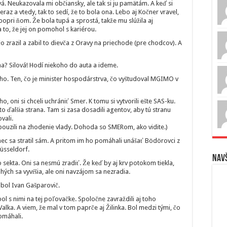
á. Neukazovala mi občiansky, ale tak si ju pamätám. A keď si
az a vtedy, tak to sedí, že to bola ona. Lebo aj Kočner vravel,
popri ňom. Že bola tupá a sprostá, takže mu slúžila aj
to, že jej on pomohol s kariérou.
 čo zrazil a zabil to dievča z Oravy na priechode (pre chodcov). A
ha? Silová! Hodí niekoho do auta a ideme.
ho. Ten, čo je minister hospodárstrva, čo vyštudoval MGIMO v
o, oni si chceli uchrániť Smer. K tomu si vytvorili ešte SAS-ku.
to ďalšia strana. Tam si zasa dosadili agentov, aby tú stranu
vali.
 pouzili na zhodenie vlady. Dohoda so SMERom, ako vidite.)
mec sa stratil sám. A pritom im ho pomáhali unášať Bödörovci z
 Düsseldorf.
Navš
o sekta. Oni sa nesmú zradiť. Že keď by aj krv potokom tiekla,
hých sa vyvŕšia, ale oni navzájom sa nezradia.
r bol Ivan Gašparovič.
ol s nimi na tej poľovačke. Spoločne zavraždili aj toho
Valka. A viem, že mal v tom paprče aj Žilinka. Bol medzi tými, čo
omáhali.