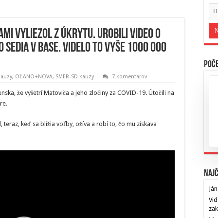
mi vyliezol z úkrytu. Urobili video o
o sedia v base. Videlo to vyše 1000 000
Poče
auzy
,
OĽANO+NOVA
,
SMER-SD kauzy
7 komentárov
ka, že vyšetrí Matoviča a jeho zločiny za COVID-19. Útočili na
re.
eraz, keď sa blížia voľby, ožíva a robí to, čo mu získava
Najč
Ján
Vid
za