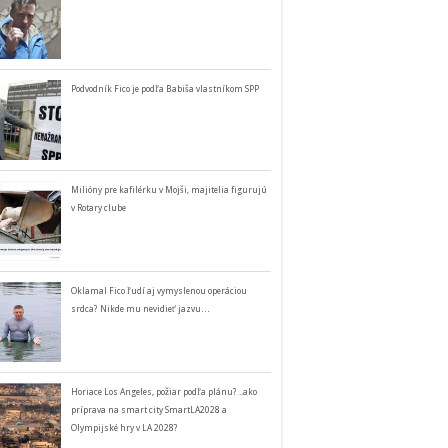
Podvodník Fico je podľa Babiša vlastníkom SPP
Milióny pre kafilérku v Mojši, majitelia figurujú
v Rotary clube
Oklamal Fico ľudí aj vymyslenou operáciou
srdca? Nikde mu nevidieť jazvu…
Horiace Los Angeles, požiar podľa plánu? ..ako
príprava na smart city SmartLA2028 a
Olympijské hry v LA 2028?