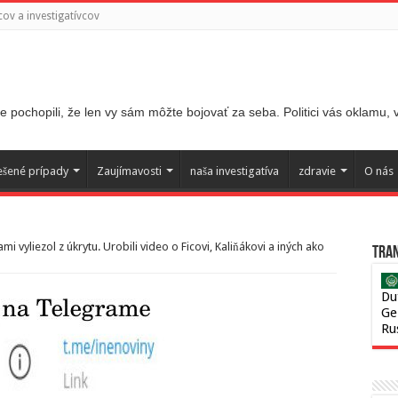
ov a investigatívcov
 pochopili, že len vy sám môžte bojovať za seba. Politici vás oklamu,
ešené prípady
Zaujímavosti
naša investigatíva
zdravie
O nás
i vyliezol z úkrytu. Urobili video o Ficovi, Kaliňákovi a iných ako
Tran
Du
Ge
Ru