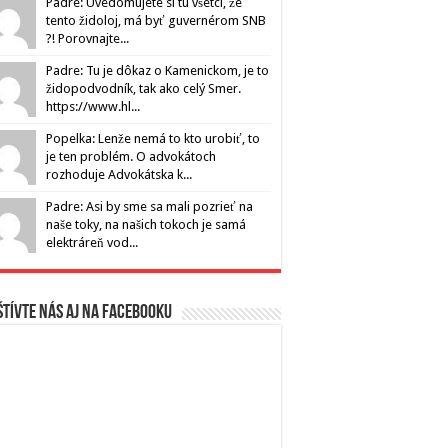
Padre: Uvedomujete si tu všetci, že
tento židoloj, má byť guvernérom SNB
?! Porovnajte...
Padre: Tu je dôkaz o Kamenickom, je to
židopodvodník, tak ako celý Smer.
https://www.hl...
Popelka: Lenže nemá to kto urobiť, to
je ten problém. O advokátoch
rozhoduje Advokátska k...
Padre: Asi by sme sa mali pozrieť na
naše toky, na našich tokoch je samá
elektráreň vod...
tívte nás aj na Facebooku