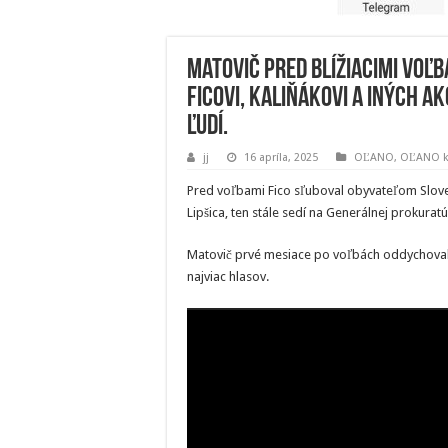
Matovič pred blížiacimi voľba
Ficovi, Kaliňákovi a iných ak
ľudí.
jj
16 apríla, 2025
OĽANO
,
OĽANO k
Pred voľbami Fico sľuboval obyvateľom Slovens
Lipšica, ten stále sedí na Generálnej prokuratú
Matovič prvé mesiace po voľbách oddychoval, t
najviac hlasov.
Video
prehrávač