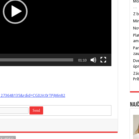
Mos
…
Z b
Min
Nov
Pla
am
Par
zau
Dve
01:10
úp
Zác
Pr
1273648135&rdid=CGILVc0rTPjMin82
Najč