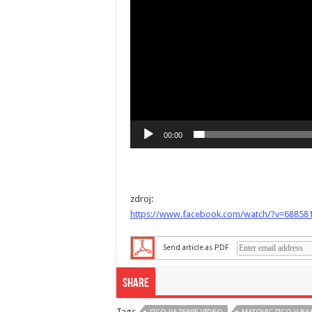
00:00
zdroj:
https://www.facebook.com/watch/?v=68858
Send article as PDF
Share
Tags