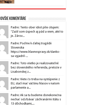
novšie komentáre
Padre: Tento ober idiot píše citujem:
"Zažil som úspech aj pád a viem, aké to
je. Zárov...
Padre: Poďme k ďalšej tragédii
Slovenska
https://www.hlavnespravy.sk/danko-
sa-vyjadril-...
Padre: Toto všetko je realizovateľné
bez slovenského referenda, pretože v
Lisabonskej z...
Padre: Viete čo treba na vystúpenie z
EU, stačí mať väčšinu hlasov v našom
parlamente a...
Padre: Ak sa tu budeme donekonečna
nechať od.rbávať záchranármi štátu s
13 dôchodkami,...