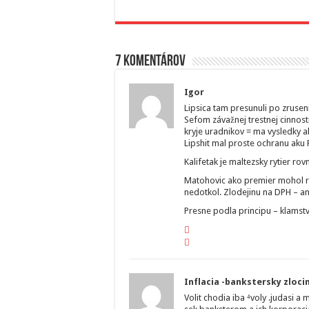
7 komentárov
Igor
Lipsica tam presunuli po zruseni
Sefom závažnej trestnej cinnost
kryje uradnikov = ma vysledky a
Lipshit mal proste ochranu aku F
Kalifetak je maltezsky rytier ro
Matohovic ako premier mohol rie
nedotkol. Zlodejinu na DPH – an
Presne podla principu – klamst
Inflacia -bankstersky zloci
Volit chodia iba ⁴voly .judasi 