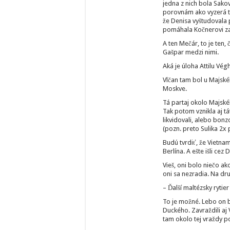
jedna z nich bola Sakov
porovnám ako vyzerá ter
že Denisa vyštudovala 
pomáhala Kočnerovi za 
A ten Mečár, to je ten,
Gašpar medzi nimi.
Aká je úloha Attilu Vég
Vlčan tam bol u Majské
Moskve.
Tá partaj okolo Majskéh
Tak potom vznikla aj tá
likvidovali, alebo bonzo
(pozn. preto Sulika 2x
Budú tvrdiť, že Vietna
Berlína. A ešte išli cez
Vieš, oni bolo niečo ak
oni sa nezradia. Na dru
– Ďalší maltézsky rytie
To je možné. Lebo on b
Duckého. Zavraždili aj 
tam okolo tej vraždy p