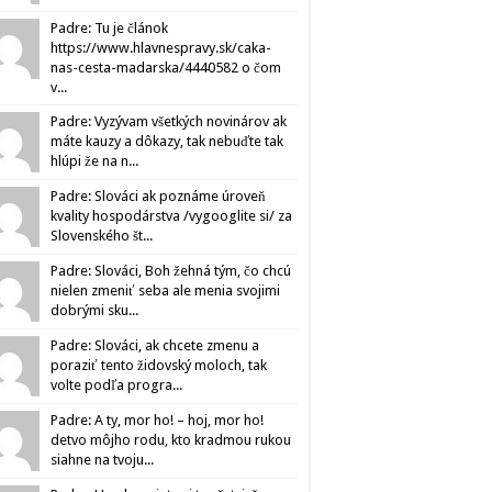
Padre: Tu je článok
https://www.hlavnespravy.sk/caka-
nas-cesta-madarska/4440582 o čom
v...
Padre: Vyzývam všetkých novinárov ak
máte kauzy a dôkazy, tak nebuďte tak
hlúpi že na n...
Padre: Slováci ak poznáme úroveň
kvality hospodárstva /vygooglite si/ za
Slovenského št...
Padre: Slováci, Boh žehná tým, čo chcú
nielen zmeniť seba ale menia svojimi
dobrými sku...
Padre: Slováci, ak chcete zmenu a
poraziť tento židovský moloch, tak
volte podľa progra...
Padre: A ty, mor ho! – hoj, mor ho!
detvo môjho rodu, kto kradmou rukou
siahne na tvoju...