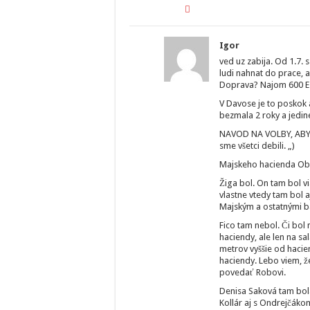
Igor
ved uz zabija. Od 1.7. 
ludi nahnat do prace, a
Doprava? Najom 600 E 
V Davose je to poskok 
bezmala 2 roky a jedine
NAVOD NA VOLBY, ABY ST
sme všetci debili. „)
Majskeho hacienda Obyce
Žiga bol. On tam bol vi
vlastne vtedy tam bol a
Majským a ostatnými bav
Fico tam nebol. Či bol 
haciendy, ale len na sa
metrov vyššie od hacien
haciendy. Lebo viem, ž
povedať Robovi.
Denisa Saková tam bola.
Kollár aj s Ondrejčákom