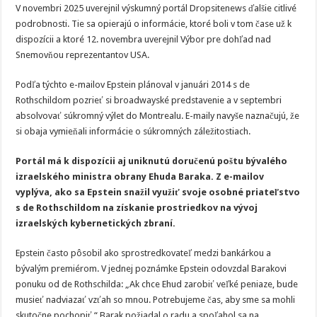
V novembri 2025 uverejnil výskumný portál Dropsitenews ďalšie citlivé
podrobnosti. Tie sa opierajú o informácie, ktoré boli v tom čase už k
dispozícii a ktoré 12. novembra uverejnil Výbor pre dohľad nad
Snemovňou reprezentantov USA.
Podľa týchto e-mailov Epstein plánoval v januári 2014 s de
Rothschildom pozrieť si broadwayské predstavenie a v septembri
absolvovať súkromný výlet do Montrealu. E-maily navyše naznačujú, že
si obaja vymieňali informácie o súkromných záležitostiach.
Portál má k dispozícii aj uniknutú doručenú poštu bývalého
izraelského ministra obrany Ehuda Baraka. Z e-mailov
vyplýva, ako sa Epstein snažil využiť svoje osobné priateľstvo
s de Rothschildom na získanie prostriedkov na vývoj
izraelských kybernetických zbraní.
Epstein často pôsobil ako sprostredkovateľ medzi bankárkou a
bývalým premiérom. V jednej poznámke Epstein odovzdal Barakovi
ponuku od de Rothschilda: „Ak chce Ehud zarobiť veľké peniaze, bude
musieť nadviazať vzťah so mnou. Potrebujeme čas, aby sme sa mohli
skutočne pochopiť.“ Barak požiadal o radu a spoľahol sa na