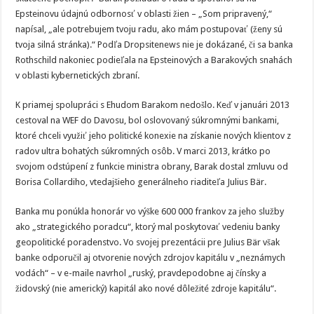
Epsteinovu údajnú odbornosť v oblasti žien – „Som pripravený,“
napísal, „ale potrebujem tvoju radu, ako mám postupovať (ženy sú
tvoja silná stránka).“ Podľa Dropsitenews nie je dokázané, či sa banka
Rothschild nakoniec podieľala na Epsteinových a Barakových snahách
v oblasti kybernetických zbraní.
K priamej spolupráci s Ehudom Barakom nedošlo. Keď v januári 2013
cestoval na WEF do Davosu, bol oslovovaný súkromnými bankami,
ktoré chceli využiť jeho politické konexie na získanie nových klientov z
radov ultra bohatých súkromných osôb. V marci 2013, krátko po
svojom odstúpení z funkcie ministra obrany, Barak dostal zmluvu od
Borisa Collardiho, vtedajšieho generálneho riaditeľa Julius Bär.
Banka mu ponúkla honorár vo výške 600 000 frankov za jeho služby
ako „strategického poradcu“, ktorý mal poskytovať vedeniu banky
geopolitické poradenstvo. Vo svojej prezentácii pre Julius Bär však
banke odporučil aj otvorenie nových zdrojov kapitálu v „neznámych
vodách“ – v e-maile navrhol „ruský, pravdepodobne aj čínsky a
židovský (nie americký) kapitál ako nové dôležité zdroje kapitálu“.