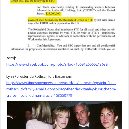
zdroj:
https://www.facebook.com/photo/?fbid=1569126565213638
Lynn Forester de Rothschild s Epsteinom
https://www.timesnownews.com/world/us/us-news/epstein-files-
rothschild-family-emails-conspiracy-theories-stanley-kubrick-tom-
cruise-nicole-kidman-article-153550779