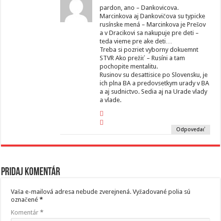
pardon, ano – Dankovicova.
Marcinkova aj Dankovičova su typicke
rusínske mená – Marcinkova je Prešov
a v Dracikovi sa nakupuje pre deti –
teda vieme pre ake deti…
Treba si pozriet vyborny dokuemnt
STVR Ako prežiť – Rusíni a tam
pochopite mentalitu.
Rusinov su desattisice po Slovensku, je
ich plna BA a predovsetkym urady v BA
a aj sudnictvo. Sedia aj na Urade vlady
a vlade.
Odpovedať
Pridaj komentár
Vaša e-mailová adresa nebude zverejnená.
Vyžadované polia sú
označené
*
Komentár
*