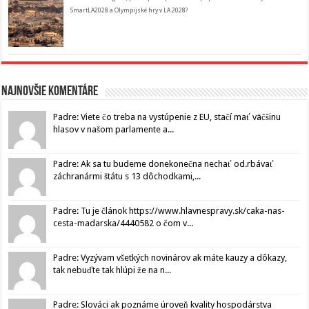
SmartLA2028 a Olympijské hry v LA 2028?
Najnovšie komentáre
Padre: Viete čo treba na vystúpenie z EU, stačí mať väčšinu
hlasov v našom parlamente a...
Padre: Ak sa tu budeme donekonečna nechať od.rbávať
záchranármi štátu s 13 dôchodkami,...
Padre: Tu je článok https://www.hlavnespravy.sk/caka-nas-
cesta-madarska/4440582 o čom v...
Padre: Vyzývam všetkých novinárov ak máte kauzy a dôkazy,
tak nebuďte tak hlúpi že na n...
Padre: Slováci ak poznáme úroveň kvality hospodárstva