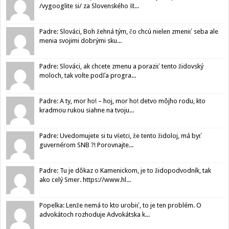
/vygooglite si/ za Slovenského št...
Padre: Slováci, Boh žehná tým, čo chcú nielen zmeniť seba ale
menia svojimi dobrými sku...
Padre: Slováci, ak chcete zmenu a poraziť tento židovský
moloch, tak volte podľa progra...
Padre: A ty, mor ho! – hoj, mor ho! detvo môjho rodu, kto
kradmou rukou siahne na tvoju...
Padre: Uvedomujete si tu všetci, že tento židoloj, má byť
guvernérom SNB ?! Porovnajte...
Padre: Tu je dôkaz o Kamenickom, je to židopodvodník, tak
ako celý Smer. https://www.hl...
Popelka: Lenže nemá to kto urobiť, to je ten problém. O
advokátoch rozhoduje Advokátska k...