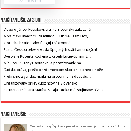
Najčítanejšie za 3 dni
Video o Jánovi Kuciakovi, vraj na Slovensku zakázané
Moslimskú investíciu za miliardu EUR rieši sám Fico,…
Z brucha beštie – ako fungujú súkromné…
Platila Českou televizi vláda Spojených států amerických?
Dve tváre Roberta Kodyma z kapely Lucie-úprimný…
Minulosť Zuzany Čaputovej a parazitovanie na…
Ľudské práva, prečo bezdomovcom skoro nikto nepomože…
Prešli sme z yandex mailu na protonmail z dôvodu…
Organizovaný prílev cudzincov na Slovensko
Partnerka ministra Matúša Šutaja Eštoka má zaujímavý biznis
Najčítanejšie
Minulosť Zuzany Čaputovej a parazitovanie na verejných financiách a ľudoch z