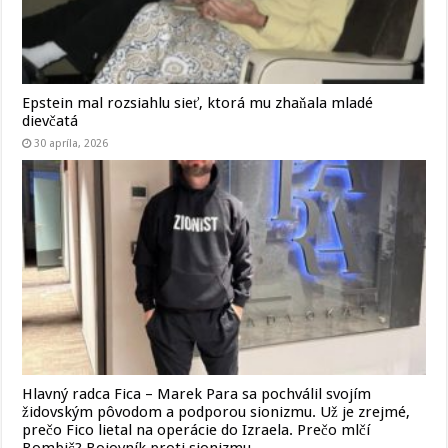
Epstein mal rozsiahlu sieť, ktorá mu zhaňala mladé
dievčatá
30 apríla, 2026
Hlavný radca Fica – Marek Para sa pochválil svojím
židovským pôvodom a podporou sionizmu. Už je zrejmé,
prečo Fico lietal na operácie do Izraela. Prečo mlčí
Bombič? Bojovník proti sionizmu.