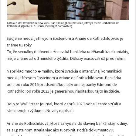
Spojenie medzi Jeffreyom Epsteinom a Ariane de Rothschildovou je
známe už roky
To, že sexuálny delikvent a ženevská bankárka udržiavali úzke kontakty,
nie je známe až od minulého týždňa. Dôkazy existovali už pred rokmi.
Napríklad mnoho e-mailov, ktoré svedčia o intenzívnej komunikácii
medzi Jeffreyom Epsteinom a Ariane de Rothschildovou. Bankárka
bola od roku 2015 predsedníčkou súkromnej banky Edmond de
Rothschild; od roku 2023 je generálnou riaditeľkou tejto inštitúcie.
Bolo to Wall Street Journal, ktorý v apríli 2023 odhalil tento vzťah v
rámci svojho výskumu. Noviny napísali:
Ariane de Rothschildová, ktorá sa vydala do slávnej bankárskej rodiny,
sa s Epsteinom stretla viac ako tucetkrát. Podľa dokumentov ju