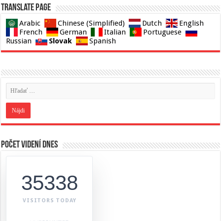
Translate page
Arabic
Chinese (Simplified)
Dutch
English
French
German
Italian
Portuguese
Slovak
Russian
Spanish
Počet videní dnes
35338
VISITORS TODAY