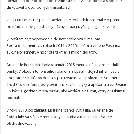
požiadal o pomoc pri nábore zamestnancov a zariadení a s ňou tiež
diskutoval o obchodných transakciách.
V septembri 2013 Epstein požiadal de Rothschild v e-maile o pomoc
pri hľadaní novej asistentky, „ženy… viacjazyčnej, organizovanej“.
„Popýtam sa,“ odpovedala de Rothschildová e-mailom.
Podľa dokumentov v rokoch 2014 a 2015 nakúpila v mene Epsteina
aukčné predmety v hodnote takmer 1 milión dolárov.
Ariane de Rothschild bola v januári 2015 menovaná za predsedníčku
banky. V októbri toho istého roku ona a Epstein dojednali zmluvu v
hodnote 25 miliónov dolárov pre Epsteinovu spoločnosť Southern
Trust Co. s cieľom poskytovať „rizikové analýzy a aplikáciu a využívanie
určitých algoritmov“ pre banku, ako vyplýva z návrhu, ktorý preskúmal
Journal.
V roku 2019, po zatknutí Epsteina, banka vyhlásila, že Ariane de
Rothschild sa s Epsteinom nikdy nestretla a nemá s ním žiadne
obchodné vzťahy.