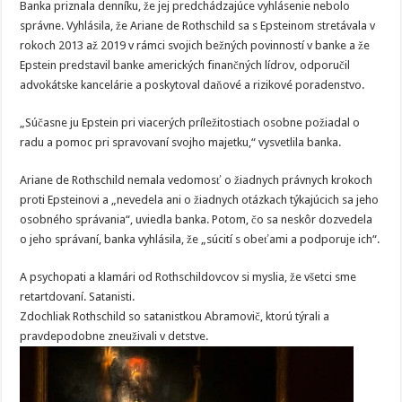
Banka priznala denníku, že jej predchádzajúce vyhlásenie nebolo
správne. Vyhlásila, že Ariane de Rothschild sa s Epsteinom stretávala v
rokoch 2013 až 2019 v rámci svojich bežných povinností v banke a že
Epstein predstavil banke amerických finančných lídrov, odporučil
advokátske kancelárie a poskytoval daňové a rizikové poradenstvo.
„Súčasne ju Epstein pri viacerých príležitostiach osobne požiadal o
radu a pomoc pri spravovaní svojho majetku,“ vysvetlila banka.
Ariane de Rothschild nemala vedomosť o žiadnych právnych krokoch
proti Epsteinovi a „nevedela ani o žiadnych otázkach týkajúcich sa jeho
osobného správania“, uviedla banka. Potom, čo sa neskôr dozvedela
o jeho správaní, banka vyhlásila, že „súcití s obeťami a podporuje ich“.
A psychopati a klamári od Rothschildovcov si myslia, že všetci sme
retartdovaní. Satanisti.
Zdochliak Rothschild so satanistkou Abramovič, ktorú týrali a
pravdepodobne zneuživali v detstve.