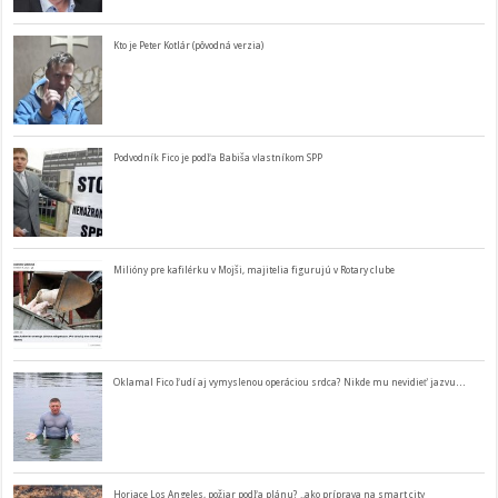
Kto je Peter Kotlár (pôvodná verzia)
Podvodník Fico je podľa Babiša vlastníkom SPP
Milióny pre kafilérku v Mojši, majitelia figurujú v Rotary clube
Oklamal Fico ľudí aj vymyslenou operáciou srdca? Nikde mu nevidieť jazvu…
Horiace Los Angeles, požiar podľa plánu? ..ako príprava na smart city