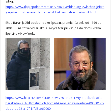
zdroj:
https://www.tippinpoint.ch/artikel/78569/verbindung_zwischen_jeffre
y_epstein_und_ariane_de_rothschild_ist_seit_jahren_bekannt.html
Ehud Barak je Žid podobne ako Epstein, premiér Izraela od 1999 do
2001. Tu na fotke vidieť ako si skrýva tvár pri vstupe do domu vraha
Epsteina v New Yorku.
https://www.haaretz.com/israel-news/2019-07-17/ty-article/despite-
baraks-lawsuit-ultimatum-daily-mail-keeps-epstein-article/0000017f-
dbdd-db22-a17f-fffd5cb60000