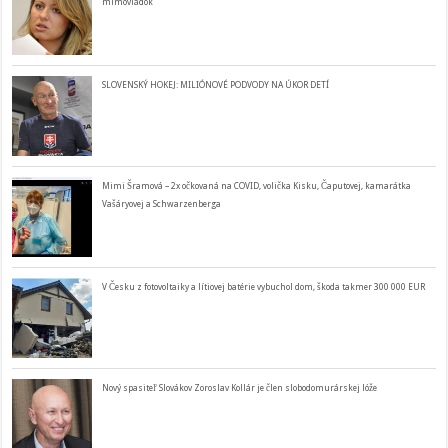
mimovládok
SLOVENSKÝ HOKEJ: MILIÓNOVÉ PODVODY NA ÚKOR DETÍ
Mimi Šramová – 2x očkovaná na COVID, volička Kisku, Čaputovej, kamarátka
Vašáryovej a Schwarzenberga
V Česku z fotovoltaiky a lítiovej batérie vybuchol dom, škoda takmer 300 000 EUR
Nový spasiteľ Slovákov Zoroslav Kollár je člen slobodomurárskej lóže