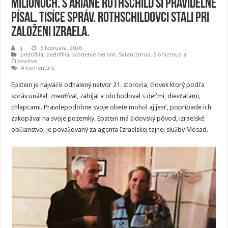
miliónoch. S Ariane Rothschild si pravidelne
písal. Tisíce správ. Rothschildovci stali pri
založeni Izraela.
jj
6 februára, 2026
pedofília
,
pedofília, škodenie deťom
,
Satanizmus
,
Sionizmus a
Židovstvo
4 komentáre
Epstein je najväčši odhalený netvor 21. storočia, človek ktorý podľa
správ unášal, zneužíval, zabíjal a obchodoval s deťmi, dievčatami,
chlapcami. Pravdepodobne svoje obete mohol aj jesť, poprípade ich
zakopával na svoje pozemky. Epstein má židovský pôvod, izraelské
občianstvo, je považovaný za agenta Izraelskej tajnej služby Mosad.