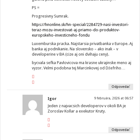
PS =
Progresivny Sumrak.
https://hnonline.sk/hn-special/2284729-nasi-investori-
teraz-mozu-investovat-aj-priamo-do-produktov-
europskeho-investicneho-fondu
Luxemburska pracka. Najstarsia privatbanka v Europe. Aj
banka aj podnikanie. Na slovensko – ako inak – v
developerine v BA (cize aj oni dvihaju ceny).
bycvala sefka Pavlovicova ma krasne ukrajinske meno aj
vyzor. Velmi podobna tej Marcinkovej od Džefriho…
Odpovedať
Igor
9 februára, 2026 at 06:57
Jeden z najvacsich developerov v okoli BA je
Zoroslav Kollar a exekutor Kruty.
Odpovedať