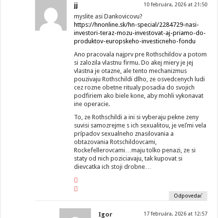
jj
10 februára, 2026 at 21:50
myslite asi Dankovicovu?
https://hnonline.sk/hn-special/2284729-nasi-
investori-teraz-mozu-investovat-aj-priamo-do-
produktov-europskeho-investicneho-fondu
Ano pracovala najprv pre Rothschildov a potom
si zalozila vlastnu firmu. Do akej miery je jej
vlastna je otazne, ale tento mechanizmus
pouzivaju Rothschildi dlho, ze osvedcenych ludi
cez rozne obetne ritualy posadia do svojich
podfiriem ako biele kone, aby mohli vykonavat
ine operacie.
To, ze Rothschildi a ini si vyberaju pekne zeny
suvisi samozrejme s ich sexualitou, je veľmi vela
prípadov sexualneho znasilovania a
obtazovania Rotschildovcami,
Rockefellerovcami…maju tolko penazi, ze si
staty od nich poziciavaju, tak kupovat si
dievcatka ich stoji drobne…
Odpovedať
Igor
17 februára, 2026 at 12:57