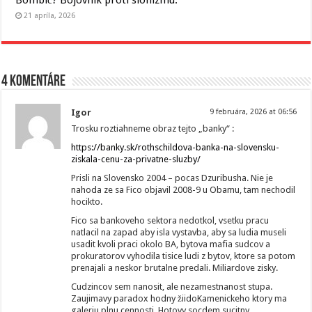
21 apríla, 2026
4 komentáre
Igor
9 februára, 2026 at 06:56
Trosku roztiahneme obraz tejto „banky“ :
https://banky.sk/rothschildova-banka-na-slovensku-
ziskala-cenu-za-privatne-sluzby/
Prisli na Slovensko 2004 – pocas Dzuribusha. Nie je
nahoda ze sa Fico objavil 2008-9 u Obamu, tam nechodil
hocikto.
Fico sa bankoveho sektora nedotkol, vsetku pracu
natlacil na zapad aby isla vystavba, aby sa ludia museli
usadit kvoli praci okolo BA, bytova mafia sudcov a
prokuratorov vyhodila tisice ludi z bytov, ktore sa potom
prenajali a neskor brutalne predali. Miliardove zisky.
Cudzincov sem nanosit, ale nezamestnanost stupa.
Zaujimavy paradox hodny žiidoKamenickeho ktory ma
galeriu plnu cennosti. Hotovy socdem sucitny…