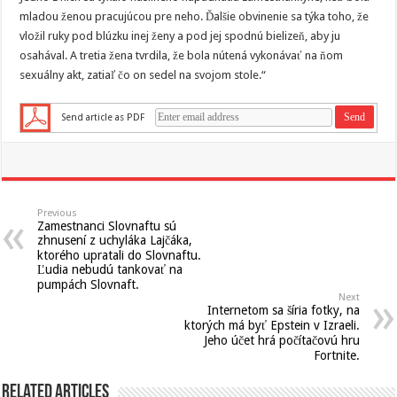
mladou ženou pracujúcou pre neho. Ďalšie obvinenie sa týka toho, že
vložil ruky pod blúzku inej ženy a pod jej spodnú bielizeň, aby ju
osahával. A tretia žena tvrdila, že bola nútená vykonávať na ňom
sexuálny akt, zatiaľ čo on sedel na svojom stole.“
Send article as PDF
Previous
Zamestnanci Slovnaftu sú
zhnusení z uchyláka Lajčáka,
ktorého upratali do Slovnaftu.
Ľudia nebudú tankovať na
pumpách Slovnaft.
Next
Internetom sa šíria fotky, na
ktorých má byť Epstein v Izraeli.
Jeho účet hrá počítačovú hru
Fortnite.
Related Articles