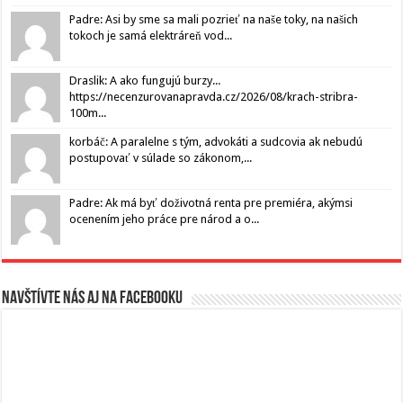
Padre: Asi by sme sa mali pozrieť na naše toky, na našich
tokoch je samá elektráreň vod...
Draslik: A ako fungujú burzy...
https://necenzurovanapravda.cz/2026/08/krach-stribra-
100m...
korbáč: A paralelne s tým, advokáti a sudcovia ak nebudú
postupovať v súlade so zákonom,...
Padre: Ak má byť doživotná renta pre premiéra, akýmsi
ocenením jeho práce pre národ a o...
Navštívte nás aj na Facebooku