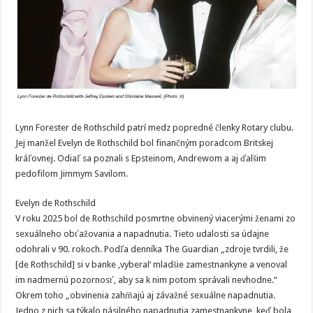
Lynn Forester de Rothschild patrí medz popredné členky Rotary clubu.
Jej manžel Evelyn de Rothschild bol finančným poradcom Britskej
kráľovnej. Odiaľ sa poznali s Epsteinom, Andrewom a aj ďalšim
pedofilom Jimmym Savilom.
Evelyn de Rothschild
V roku 2025 bol de Rothschild posmrtne obvinený viacerými ženami zo
sexuálneho obťažovania a napadnutia. Tieto udalosti sa údajne
odohrali v 90. rokoch. Podľa denníka The Guardian „zdroje tvrdili, že
[de Rothschild] si v banke ‚vyberal‘ mladšie zamestnankyne a venoval
im nadmernú pozornosť, aby sa k nim potom správali nevhodne.“
Okrem toho „obvinenia zahŕňajú aj závažné sexuálne napadnutia.
Jedno z nich sa týkalo násilného napadnutia zamestnankyne, keď bola