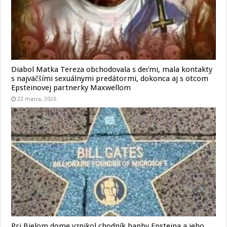
Diabol Matka Tereza obchodovala s deťmi, mala kontakty
s najväčšími sexuálnymi predátormi, dokonca aj s otcom
Epsteinovej partnerky Maxwellom
22 marca, 2026
Pri Bielom dome vznikol chodník hanby Epsteina a jeho