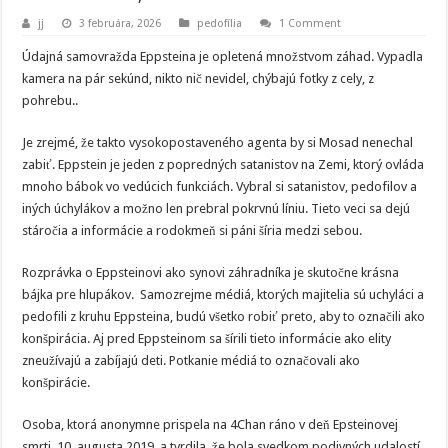
jj
3 februára, 2026
pedofília
1 Comment
Údajná samovražda Eppsteina je opletená množstvom záhad. Vypadla
kamera na pár sekúnd, nikto nič nevidel, chýbajú fotky z cely, z
pohrebu..
Je zrejmé, že takto vysokopostaveného agenta by si Mosad nenechal
zabiť. Eppstein je jeden z popredných satanistov na Zemi, ktorý ovláda
mnoho bábok vo vedúcich funkciách. Vybral si satanistov, pedofilov a
iných úchylákov a možno len prebral pokrvnú líniu. Tieto veci sa dejú
stáročia a informácie a rodokmeň si páni šíria medzi sebou.
Rozprávka o Eppsteinovi ako synovi záhradníka je skutočne krásna
bájka pre hlupákov. Samozrejme médiá, ktorých majitelia sú uchyláci a
pedofili z kruhu Eppsteina, budú všetko robiť preto, aby to označili ako
konšpirácia. Aj pred Eppsteinom sa šírili tieto informácie ako elity
zneužívajú a zabíjajú deti. Potkanie médiá to označovali ako
konšpirácie.
Osoba, ktorá anonymne prispela na 4Chan ráno v deň Epsteinovej
smrti, 10. augusta 2019, a tvrdila, že bola svedkom podivných udalostí