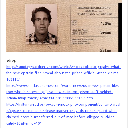
zdroj:
https://sundayguardianlive.com/world/who-is-roberto-grijalva-what-
the-new-epstein-files-reveal-about-the-prison-official-4chan-claims-
168119/
https://www.hindustantimes.com/world-news/us-news/epstein-files-
row-who-is-roberto-grijalva-new-claim-on-prison-staff-behind-
4chan-swap-theory-emerges-101770061779721.html
https://halturnerradioshow.com/index.php/component/content/articl
e/epstein-documents-release-inadvertently-ids-prison-guard-who-
claimed-epstein-transferred-out-of-mcc-before-alleged-suicide?
catid=20&Itemid=101