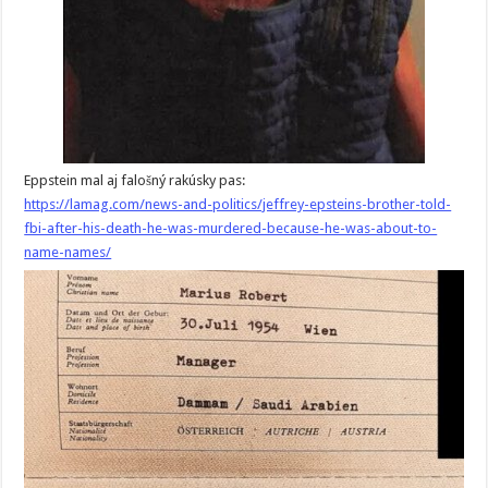
Eppstein mal aj falošný rakúsky pas:
https://lamag.com/news-and-politics/jeffrey-epsteins-brother-told-
fbi-after-his-death-he-was-murdered-because-he-was-about-to-
name-names/