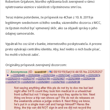
Robertom Grijalvom, ktorého vyhlásenia boli zverejnené v rámci
vyšetrovania väznice v súvislosti s Epsteinovou smrťou.
Teraz máme potvrdenie, že príspevok na 4Chan z 10. 8. 2019 je
legitímnym svedectvom očitého svedka, väzenského dozorcu z MCC,
že Epstein mohol byť vymenený skôr, ako sa objavili správy o jeho
údajnej samovražde.
Vypátrali ho cez účet v banke, internetového poskytovateľa. A presne
preto vytvárajú centrálnu identitu. Aby, keď niekto o nich bude písať,
ho mohli v tichosti zabiť.
Originálny príspevok zverejnený dozorcom: