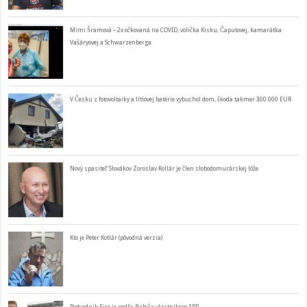
Mimi Šramová – 2x očkovaná na COVID, volička Kisku, Čaputovej, kamarátka
Vašáryovej a Schwarzenberga
V Česku z fotovoltaiky a lítiovej batérie vybuchol dom, škoda takmer 300 000 EUR
Nový spasiteľ Slovákov Zoroslav Kollár je člen slobodomurárskej lóže
Kto je Peter Kotlár (pôvodná verzia)