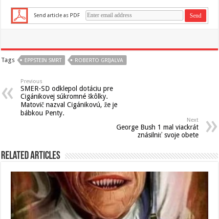
Send article as PDF
Tags
EPPSTEIN SMRT
ROBERTO GRIJALVA
Previous
SMER-SD odklepol dotáciu pre
Cigánikovej súkromné škôlky.
Matovič nazval Cigánikovú, že je
bábkou Penty.
Next
George Bush 1 mal viackrát
znásilniť svoje obete
Related Articles