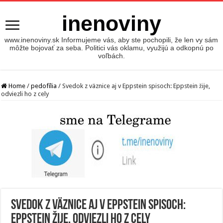
inenoviny
www.inenoviny.sk Informujeme vás, aby ste pochopili, že len vy sám
môžte bojovať za seba. Politici vás oklamu, využijú a odkopnú po
voľbách.
Home
/
pedofília
/
Svedok z väznice aj v Eppstein spisoch: Eppstein žije,
odviezli ho z cely
Svedok z väznice aj v Eppstein spisoch:
Eppstein žije, odviezli ho z cely