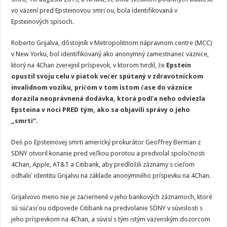
vo väzení pred Epsteinovou smrťou, bola identifikovaná v
Epsteinových spisoch.
Roberto Grijalva, dôstojník v Metropolitnom nápravnom centre (MCC)
v New Yorku, bol identifikovaný ako anonymný zamestnanec väznice,
ktorý na 4Chan zverejnil príspevok, v ktorom tvrdil, že
Epstein
opustil svoju celu v piatok večer spútaný v zdravotníckom
invalidnom vozíku, pričom v tom istom čase do väznice
dorazila neoprávnená dodávka, ktorá podľa neho odviezla
Epsteina v noci PRED tým, ako sa objavili správy o jeho
„smrti“.
Deň po Epsteinovej smrti americký prokurátor Geoffrey Berman z
SDNY otvoril konanie pred veľkou porotou a predvolal spoločnosti
4Chan, Apple, AT&T a Citibank, aby predložili záznamy s cieľom
odhaliť identitu Grijalvu na základe anonymného príspevku na 4Chan.
Grijalvovo meno nie je začiernené v jeho bankových záznamoch, ktoré
sú súčasťou odpovede Citibank na predvolanie SDNY v súvislosti s
jeho príspevkom na 4Chan, a súvisí s tým istým väzenským dozorcom