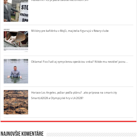
Podvodník Fico je podľa Babiša vlastníkom SPP
Milióny pre kafilérku v Mojši, majitelia figurujú v Rotary clube
Oklamal Fico ľudí aj vymyslenou operáciou srdca? Nikde mu nevidieť jazvu…
Horiace Los Angeles, požiar podľa plánu? ..ako príprava na smart city
SmartLA2028 a Olympijské hry v LA 2028?
Najnovšie komentáre