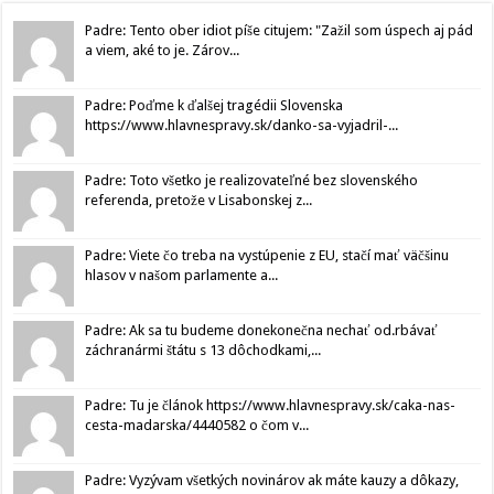
Padre: Tento ober idiot píše citujem: "Zažil som úspech aj pád
a viem, aké to je. Zárov...
Padre: Poďme k ďalšej tragédii Slovenska
https://www.hlavnespravy.sk/danko-sa-vyjadril-...
Padre: Toto všetko je realizovateľné bez slovenského
referenda, pretože v Lisabonskej z...
Padre: Viete čo treba na vystúpenie z EU, stačí mať väčšinu
hlasov v našom parlamente a...
Padre: Ak sa tu budeme donekonečna nechať od.rbávať
záchranármi štátu s 13 dôchodkami,...
Padre: Tu je článok https://www.hlavnespravy.sk/caka-nas-
cesta-madarska/4440582 o čom v...
Padre: Vyzývam všetkých novinárov ak máte kauzy a dôkazy,