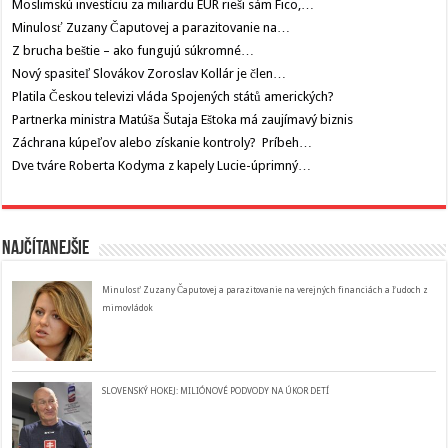
Moslimskú investíciu za miliardu EUR rieši sám Fico,…
Minulosť Zuzany Čaputovej a parazitovanie na…
Z brucha beštie – ako fungujú súkromné…
Nový spasiteľ Slovákov Zoroslav Kollár je člen…
Platila Českou televizi vláda Spojených států amerických?
Partnerka ministra Matúša Šutaja Eštoka má zaujímavý biznis
Záchrana kúpeľov alebo získanie kontroly? Príbeh…
Dve tváre Roberta Kodyma z kapely Lucie-úprimný…
Najčítanejšie
Minulosť Zuzany Čaputovej a parazitovanie na verejných financiách a ľudoch z
mimovládok
SLOVENSKÝ HOKEJ: MILIÓNOVÉ PODVODY NA ÚKOR DETÍ