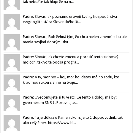
tak nebuďte tak hlúpi že na n...
Padre: Slováci ak poznáme úroveň kvality hospodárstva
/vygooglite si/ za Slovenského št...
Padre: Slováci, Boh žehná tým, čo chcú nielen zmeniť seba ale
menia svojimi dobrými sku...
Padre: Slováci, ak chcete zmenu a poraziť tento židovský
moloch, tak volte podľa progra...
Padre: A ty, mor ho! – hoj, mor ho! detvo môjho rodu, kto
kradmou rukou siahne na tvoju...
Padre: Uvedomujete si tu všetci, že tento židoloj, má byť
guvernérom SNB ?! Porovnajte...
Padre: Tu je dôkaz o Kamenickom, je to židopodvodník, tak
ako celý Smer. https://www.hl...