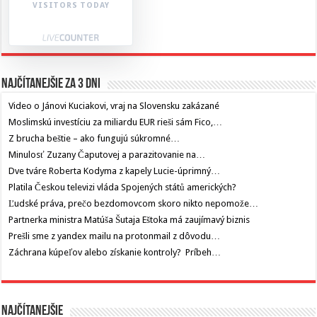
VISITORS TODAY
Najčítanejšie za 3 dni
Video o Jánovi Kuciakovi, vraj na Slovensku zakázané
Moslimskú investíciu za miliardu EUR rieši sám Fico,…
Z brucha beštie – ako fungujú súkromné…
Minulosť Zuzany Čaputovej a parazitovanie na…
Dve tváre Roberta Kodyma z kapely Lucie-úprimný…
Platila Českou televizi vláda Spojených států amerických?
Ľudské práva, prečo bezdomovcom skoro nikto nepomože…
Partnerka ministra Matúša Šutaja Eštoka má zaujímavý biznis
Prešli sme z yandex mailu na protonmail z dôvodu…
Záchrana kúpeľov alebo získanie kontroly? Príbeh…
Najčítanejšie