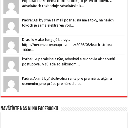
Popelka: Lenže nemá to kto urobiť, to je ten problém. O
advokátoch rozhoduje Advokátska k...
Padre: Asi by sme sa mali pozrieť na naše toky, na našich
tokoch je samá elektráreň vod...
Draslik: A ako fungujú burzy...
https://necenzurovanapravda.cz/2026/08/krach-stribra-
100m...
korbáč: A paralelne s tým, advokáti a sudcovia ak nebudú
postupovať v súlade so zákonom,...
Padre: Ak má byť doživotná renta pre premiéra, akýmsi
ocenením jeho práce pre národ a o...
Navštívte nás aj na Facebooku