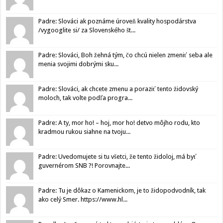
Padre: Slováci ak poznáme úroveň kvality hospodárstva
/vygooglite si/ za Slovenského št...
Padre: Slováci, Boh žehná tým, čo chcú nielen zmeniť seba ale
menia svojimi dobrými sku...
Padre: Slováci, ak chcete zmenu a poraziť tento židovský
moloch, tak volte podľa progra...
Padre: A ty, mor ho! – hoj, mor ho! detvo môjho rodu, kto
kradmou rukou siahne na tvoju...
Padre: Uvedomujete si tu všetci, že tento židoloj, má byť
guvernérom SNB ?! Porovnajte...
Padre: Tu je dôkaz o Kamenickom, je to židopodvodník, tak
ako celý Smer. https://www.hl...