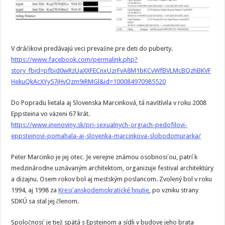
V dráčikovi predávajú veci prevažne pre deti do puberty.
https://www.facebook.com/permalink.php?
story_fbid=pfbid0wRzUaXXFECnxUzrFvA8M1bKCvWfBVLMcBQzhBKVF
HekuQkAcXYy57jHvQzm9iRMGl&id=100084970985520
Do Popradu lietala aj Slovenska Marcinková, tá navštívila v roku 2008
Eppsteina vo väzeni 67 krát.
https://www.inenoviny.sk/pri-sexualnych-orgiach-pedofilovi-
eppsteinovi-pomahala-aj-slovenka-marcinkova-slobodomurarka/
Peter Marcinko je jej otec. Je verejne známou osobnosťou, patrí k
medzinárodne uznávaným architektom, organizuje festival architektúry
a dizajnu. Osem rokov bol aj mestským poslancom. Zvolený bol v roku
1994, aj 1998 za
Kresťanskodemokratické hnutie
, po vzniku strany
SDKÚ sa stal jej členom.
Spoločnosť je tiež spätá s Epsteinom a sídli v budove jeho brata