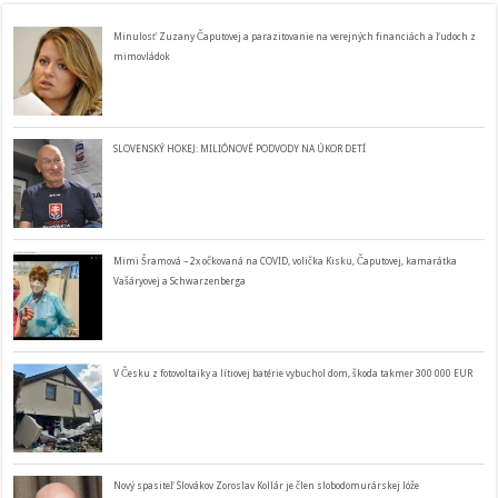
Minulosť Zuzany Čaputovej a parazitovanie na verejných financiách a ľudoch z
mimovládok
SLOVENSKÝ HOKEJ: MILIÓNOVÉ PODVODY NA ÚKOR DETÍ
Mimi Šramová – 2x očkovaná na COVID, volička Kisku, Čaputovej, kamarátka
Vašáryovej a Schwarzenberga
V Česku z fotovoltaiky a lítiovej batérie vybuchol dom, škoda takmer 300 000 EUR
Nový spasiteľ Slovákov Zoroslav Kollár je člen slobodomurárskej lóže