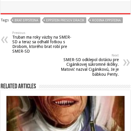
Tags
BRAT EPPSTEINA
EPPSTEIN PRESOV DRACIK
RODINA EPPSTEINA
Previous
Truban ma roky väzby na SMER-
SD a teraz sa odhalil fotkou s
Drobom, ktorého brat robí pre
SMER-SD
Next
SMER-SD odklepol dotáciu pre
Cigánikovej súkromné škôlky.
Matovič nazval Cigánikovú, že je
bábkou Penty.
Related Articles