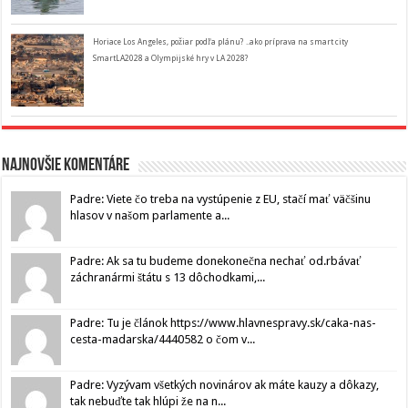
Horiace Los Angeles, požiar podľa plánu? ..ako príprava na smart city
SmartLA2028 a Olympijské hry v LA 2028?
Najnovšie komentáre
Padre: Viete čo treba na vystúpenie z EU, stačí mať väčšinu
hlasov v našom parlamente a...
Padre: Ak sa tu budeme donekonečna nechať od.rbávať
záchranármi štátu s 13 dôchodkami,...
Padre: Tu je článok https://www.hlavnespravy.sk/caka-nas-
cesta-madarska/4440582 o čom v...
Padre: Vyzývam všetkých novinárov ak máte kauzy a dôkazy,
tak nebuďte tak hlúpi že na n...