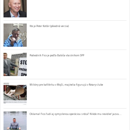
Kto je Peter Kotlár (pôvodná verzia)
Podvodník Fico je podľa Babiša vlastníkom SPP
Milióny pre kafilérku v Mojši, majitelia figurujú v Rotary clube
Oklamal Fico ľudí aj vymyslenou operáciou srdca? Nikde mu nevidieť jazvu…