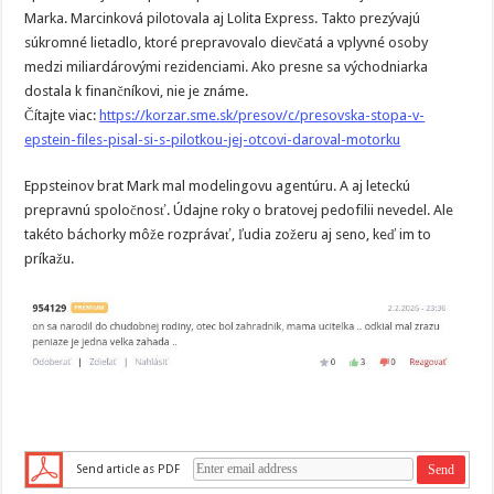
Marka. Marcinková pilotovala aj Lolita Express. Takto prezývajú
súkromné lietadlo, ktoré prepravovalo dievčatá a vplyvné osoby
medzi miliardárovými rezidenciami. Ako presne sa východniarka
dostala k finančníkovi, nie je známe.
Čítajte viac:
https://korzar.sme.sk/presov/c/presovska-stopa-v-
epstein-files-pisal-si-s-pilotkou-jej-otcovi-daroval-motorku
Eppsteinov brat Mark mal modelingovu agentúru. A aj leteckú
prepravnú spoločnosť. Údajne roky o bratovej pedofilii nevedel. Ale
takéto báchorky môže rozprávať, ľudia zožeru aj seno, keď im to
príkažu.
Send article as PDF