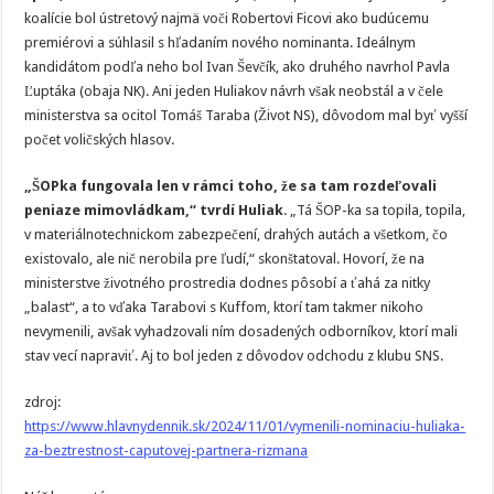
koalície bol ústretový najmä voči Robertovi Ficovi ako budúcemu
premiérovi a súhlasil s hľadaním nového nominanta. Ideálnym
kandidátom podľa neho bol Ivan Ševčík, ako druhého navrhol Pavla
Ľuptáka (obaja NK). Ani jeden Huliakov návrh však neobstál a v čele
ministerstva sa ocitol Tomáš Taraba (Život NS), dôvodom mal byť vyšší
počet voličských hlasov.
„ŠOPka fungovala len v rámci toho, že sa tam rozdeľovali
peniaze mimovládkam,“ tvrdí Huliak
. „Tá ŠOP-ka sa topila, topila,
v materiálnotechnickom zabezpečení, drahých autách a všetkom, čo
existovalo, ale nič nerobila pre ľudí,“ skonštatoval. Hovorí, že na
ministerstve životného prostredia dodnes pôsobí a ťahá za nitky
„balast“, a to vďaka Tarabovi s Kuffom, ktorí tam takmer nikoho
nevymenili, avšak vyhadzovali ním dosadených odborníkov, ktorí mali
stav vecí napraviť. Aj to bol jeden z dôvodov odchodu z klubu SNS.
zdroj:
https://www.hlavnydennik.sk/2024/11/01/vymenili-nominaciu-huliaka-
za-beztrestnost-caputovej-partnera-rizmana