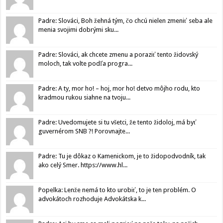
Padre: Slováci, Boh žehná tým, čo chcú nielen zmeniť seba ale
menia svojimi dobrými sku...
Padre: Slováci, ak chcete zmenu a poraziť tento židovský
moloch, tak volte podľa progra...
Padre: A ty, mor ho! – hoj, mor ho! detvo môjho rodu, kto
kradmou rukou siahne na tvoju...
Padre: Uvedomujete si tu všetci, že tento židoloj, má byť
guvernérom SNB ?! Porovnajte...
Padre: Tu je dôkaz o Kamenickom, je to židopodvodník, tak
ako celý Smer. https://www.hl...
Popelka: Lenže nemá to kto urobiť, to je ten problém. O
advokátoch rozhoduje Advokátska k...