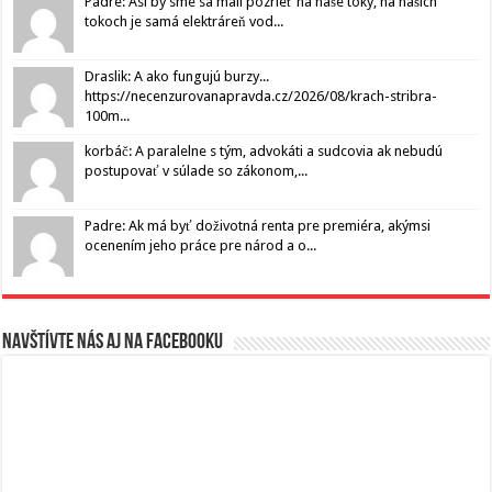
Padre: Asi by sme sa mali pozrieť na naše toky, na našich
tokoch je samá elektráreň vod...
Draslik: A ako fungujú burzy...
https://necenzurovanapravda.cz/2026/08/krach-stribra-
100m...
korbáč: A paralelne s tým, advokáti a sudcovia ak nebudú
postupovať v súlade so zákonom,...
Padre: Ak má byť doživotná renta pre premiéra, akýmsi
ocenením jeho práce pre národ a o...
Navštívte nás aj na Facebooku