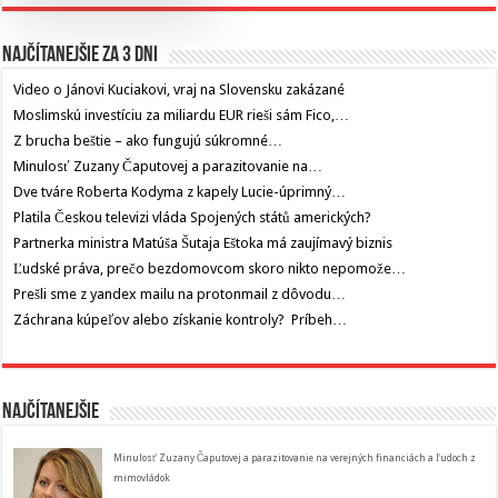
Najčítanejšie za 3 dni
Video o Jánovi Kuciakovi, vraj na Slovensku zakázané
Moslimskú investíciu za miliardu EUR rieši sám Fico,…
Z brucha beštie – ako fungujú súkromné…
Minulosť Zuzany Čaputovej a parazitovanie na…
Dve tváre Roberta Kodyma z kapely Lucie-úprimný…
Platila Českou televizi vláda Spojených států amerických?
Partnerka ministra Matúša Šutaja Eštoka má zaujímavý biznis
Ľudské práva, prečo bezdomovcom skoro nikto nepomože…
Prešli sme z yandex mailu na protonmail z dôvodu…
Záchrana kúpeľov alebo získanie kontroly? Príbeh…
Najčítanejšie
Minulosť Zuzany Čaputovej a parazitovanie na verejných financiách a ľudoch z
mimovládok