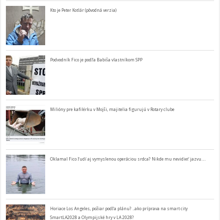
Kto je Peter Kotlár (pôvodná verzia)
Podvodník Fico je podľa Babiša vlastníkom SPP
Milióny pre kafilérku v Mojši, majitelia figurujú v Rotary clube
Oklamal Fico ľudí aj vymyslenou operáciou srdca? Nikde mu nevidieť jazvu…
Horiace Los Angeles, požiar podľa plánu? ..ako príprava na smart city
SmartLA2028 a Olympijské hry v LA 2028?