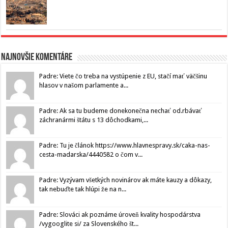
Najnovšie komentáre
Padre: Viete čo treba na vystúpenie z EU, stačí mať väčšinu
hlasov v našom parlamente a...
Padre: Ak sa tu budeme donekonečna nechať od.rbávať
záchranármi štátu s 13 dôchodkami,...
Padre: Tu je článok https://www.hlavnespravy.sk/caka-nas-
cesta-madarska/4440582 o čom v...
Padre: Vyzývam všetkých novinárov ak máte kauzy a dôkazy,
tak nebuďte tak hlúpi že na n...
Padre: Slováci ak poznáme úroveň kvality hospodárstva
/vygooglite si/ za Slovenského št...