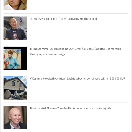
SLOVENSKÝ HOKEJ: MILIÓNOVÉ PODVODY NA ÚKOR DETÍ
Mimi Šramová – 2x očkovaná na COVID, volička Kisku, Čaputovej, kamarátka
Vašáryovej a Schwarzenberga
V Česku z fotovoltaiky a lítiovej batérie vybuchol dom, škoda takmer 300 000 EUR
Nový spasiteľ Slovákov Zoroslav Kollár je člen slobodomurárskej lóže