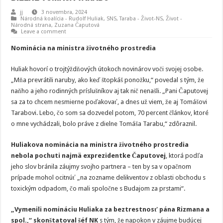
jj
3 novembra, 2024
Národná koalícia - Rudolf Huliak
,
SNS
,
Taraba - Život-NS
,
Život -
Národná strana
,
Zuzana Čaputová
Leave a comment
Nominácia na ministra životného prostredia
Huliak hovorí o trojtýždňových útokoch novinárov voči svojej osobe.
„Mňa prevrátili naruby, ako keď štopkáš ponožku,“ povedal s tým, že
naňho a jeho rodinných príslušníkov aj tak nič nenašli. „Pani Čaputovej
sa za to chcem nesmierne poďakovať, a dnes už viem, že aj Tomášovi
Tarabovi. Lebo, čo som sa dozvedel potom, 70 percent článkov, ktoré
o mne vychádzali, bolo práve z dielne Tomáša Tarabu,“ zdôraznil.
Huliakova nominácia na ministra životného prostredia
nebola pochuti najmä exprezidentke Čaputovej
, ktorá podľa
jeho slov bránila záujmy svojho partnera – ten by sa v opačnom
prípade mohol ocitnúť „na zozname delikventov z oblasti obchodu s
toxickým odpadom, čo mali spoločne s Budajom za prstami“.
„Vymenili nomináciu Huliaka za beztrestnosť pána Rizmana a
spol.,“ skonštatoval šéf NK
s tým, že napokon v záujme budúcej