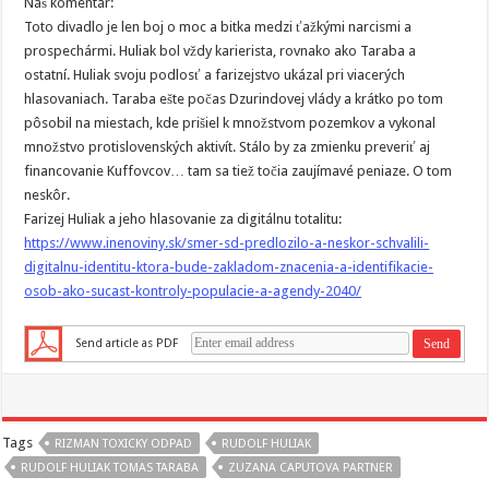
Náš komentár:
Toto divadlo je len boj o moc a bitka medzi ťažkými narcismi a
prospechármi. Huliak bol vždy karierista, rovnako ako Taraba a
ostatní. Huliak svoju podlosť a farizejstvo ukázal pri viacerých
hlasovaniach. Taraba ešte počas Dzurindovej vlády a krátko po tom
pôsobil na miestach, kde prišiel k množstvom pozemkov a vykonal
množstvo protislovenských aktivít. Stálo by za zmienku preveriť aj
financovanie Kuffovcov… tam sa tiež točia zaujímavé peniaze. O tom
neskôr.
Farizej Huliak a jeho hlasovanie za digitálnu totalitu:
https://www.inenoviny.sk/smer-sd-predlozilo-a-neskor-schvalili-
digitalnu-identitu-ktora-bude-zakladom-znacenia-a-identifikacie-
osob-ako-sucast-kontroly-populacie-a-agendy-2040/
Send article as PDF
Tags
RIZMAN TOXICKY ODPAD
RUDOLF HULIAK
RUDOLF HULIAK TOMAS TARABA
ZUZANA CAPUTOVA PARTNER