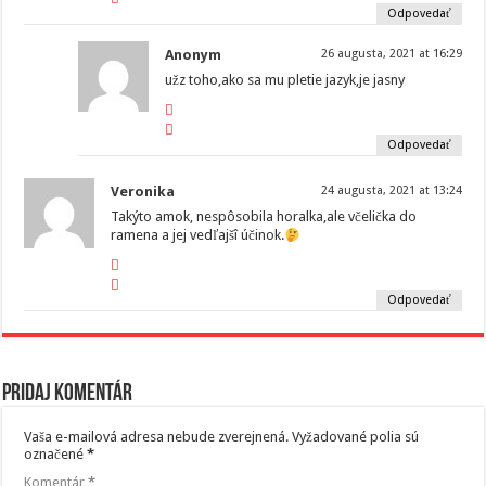
Odpovedať
Anonym
26 augusta, 2021 at 16:29
užz toho,ako sa mu pletie jazyk,je jasny
Odpovedať
Veronika
24 augusta, 2021 at 13:24
Takýto amok, nespôsobila horalka,ale včelička do
ramena a jej vedľajšî účinok.
Odpovedať
Pridaj komentár
Vaša e-mailová adresa nebude zverejnená.
Vyžadované polia sú
označené
*
Komentár
*