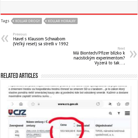
Tags
KOLLAR DROGY
KOLLAR HORALKY
Previous
Havel s Klausom Schwabom
(Veľký reset) sa stretli v 1992
Next
Má Biontech/Pfizer blízko k
nacistickým experimentom?
Vyzerá to tak….
Related Articles