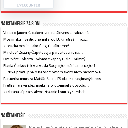
Najčítanejšie za 3 dni
Video o Jánovi Kuciakovi, vraj na Slovensku zakázané
Moslimskú investíciu za miliardu EUR rieši sám Fico,…
Z brucha beštie – ako fungujú súkromné…
Minulosť Zuzany Čaputovej a parazitovanie na…
Dve tváre Roberta Kodyma z kapely Lucie-úprimný…
Platila Českou televizi vláda Spojených států amerických?
Ľudské práva, prečo bezdomovcom skoro nikto nepomože…
Partnerka ministra Matúša Šutaja Eštoka má zaujímavý biznis
Prešli sme z yandex mailu na protonmail z dôvodu…
Záchrana kúpeľov alebo získanie kontroly? Príbeh…
Najčítanejšie
Minulosť Zuzany Čaputovej a parazitovanie na verejných financiách a ľudoch z