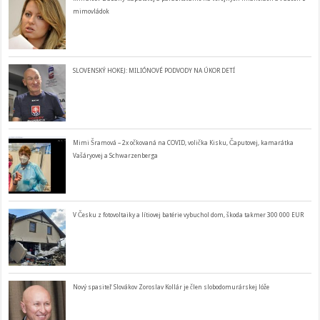
mimovládok
SLOVENSKÝ HOKEJ: MILIÓNOVÉ PODVODY NA ÚKOR DETÍ
Mimi Šramová – 2x očkovaná na COVID, volička Kisku, Čaputovej, kamarátka
Vašáryovej a Schwarzenberga
V Česku z fotovoltaiky a lítiovej batérie vybuchol dom, škoda takmer 300 000 EUR
Nový spasiteľ Slovákov Zoroslav Kollár je člen slobodomurárskej lóže