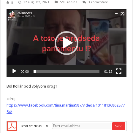
jj
22 augusta, 2021
SME rodina
3 komentáre
Video
prehrávač
00:00
01:12
Bol Kollár pod vplyvom drog?
zdroj:
https://www.facebook.com/tina.martina987/videos/10118136862877
54/
Send article as PDF