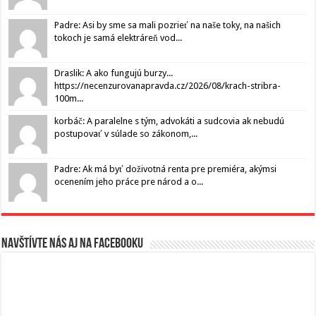
Padre: Asi by sme sa mali pozrieť na naše toky, na našich
tokoch je samá elektráreň vod...
Draslik: A ako fungujú burzy...
https://necenzurovanapravda.cz/2026/08/krach-stribra-
100m...
korbáč: A paralelne s tým, advokáti a sudcovia ak nebudú
postupovať v súlade so zákonom,...
Padre: Ak má byť doživotná renta pre premiéra, akýmsi
ocenením jeho práce pre národ a o...
Navštívte nás aj na Facebooku