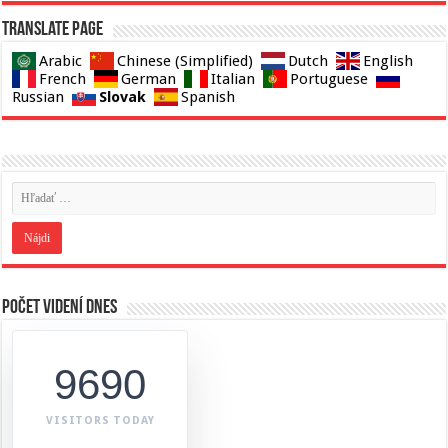
Translate page
Arabic
Chinese (Simplified)
Dutch
English
French
German
Italian
Portuguese
Slovak
Russian
Spanish
Počet videní dnes
9690
VISITORS TODAY