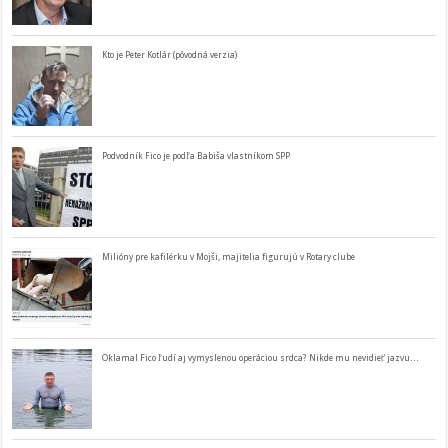
Kto je Peter Kotlár (pôvodná verzia)
Podvodník Fico je podľa Babiša vlastníkom SPP
Milióny pre kafilérku v Mojši, majitelia figurujú v Rotary clube
Oklamal Fico ľudí aj vymyslenou operáciou srdca? Nikde mu nevidieť jazvu…