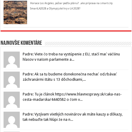
Horiace Los Angeles, požiar podľa plánu? ..ako príprava na smart city
SmartLA2028 a Olympijské hry v LA 2028?
Najnovšie komentáre
Padre: Viete čo treba na vystúpenie z EU, stačí mať väčšinu
hlasov v našom parlamente a...
Padre: Ak sa tu budeme donekonečna nechať od.rbávať
záchranármi štátu s 13 dôchodkami,...
Padre: Tu je článok https://www.hlavnespravy.sk/caka-nas-
cesta-madarska/4440582 o čom v...
Padre: Vyzývam všetkých novinárov ak máte kauzy a dôkazy,
tak nebuďte tak hlúpi že na n...