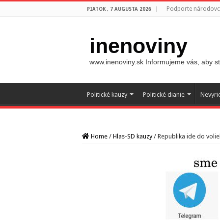
Podporte národovco
PIATOK , 7 AUGUSTA 2026
inenoviny
www.inenoviny.sk Informujeme vás, aby ste
Politické kauzy
Politické dianie
Nevyri
Home
/
Hlas-SD kauzy
/
Republika ide do voli