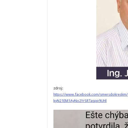
zdroj:
https://www.facebook.com/smersdokreskm
kyN21EM1AyNo2YrSRTaspp9UHl