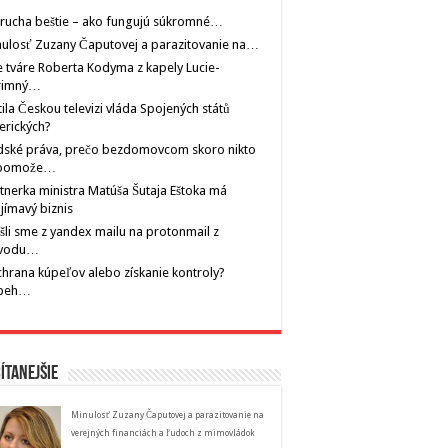
rucha beštie – ako fungujú súkromné…
ulosť Zuzany Čaputovej a parazitovanie na…
 tváre Roberta Kodyma z kapely Lucie-
rimný…
tila Českou televizi vláda Spojených států
erických?
dské práva, prečo bezdomovcom skoro nikto
pomože…
tnerka ministra Matúša Šutaja Eštoka má
jímavý biznis
šli sme z yandex mailu na protonmail z
vodu…
hrana kúpeľov alebo získanie kontroly?
íbeh…
ítanejšie
Minulosť Zuzany Čaputovej a parazitovanie na
verejných financiách a ľudoch z mimovládok