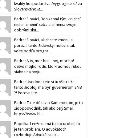
kvality hospodárstva /vygooglite si/ za
Slovenského št...
Padre: Slováci, Boh žehná tým, čo chcú
nielen zmeniť seba ale menia svojimi
dobrými sku...
Padre: Slováci, ak chcete zmenu a
poraziť tento židovský moloch, tak
volte podľa progra...
Padre: A ty, mor ho! – hoj, mor ho!
detvo môjho rodu, kto kradmou rukou
siahne na tvoju...
Padre: Uvedomujete si tu všetci, že
tento židoloj, má byť guvernérom SNB
?! Porovnajte...
Padre: Tu je dôkaz o Kamenickom, je to
židopodvodník, tak ako celý Smer.
https://www.hl...
Popelka: Lenže nemá to kto urobiť, to
je ten problém. O advokátoch
rozhoduje Advokátska k...