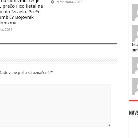
ou sionizmu. Už je
19 februára, 2026
 prečo Fico lietal na
ie do Izraela. Prečo
ombič? Bojovník
sionizmu.
íla, 2026
htt
str
žadované polia sú označené
*
Navš