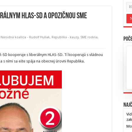
berálnym Hlas-SD a opozičnou Sme
,
Národná koalícia - Rudolf Huliak
,
Republika - kauzy
,
SME rodina
,
Poče
ER-SD kooperuje s liberálnym HLAS-SD. Tí kooperujú s vládnou
 a s ními sa ešte spája na obecnej úrovni Republika.
Najč
Vid
za
Mos
…