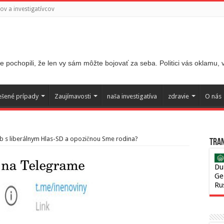
v a investigatívcov
 pochopili, že len vy sám môžte bojovať za seba. Politici vás oklamu,
ešené prípady
Zaujímavosti
naša investigatíva
zdravie
O nás
eb s liberálnym Hlas-SD a opozičnou Sme rodina?
Tran
Du
Ge
Ru