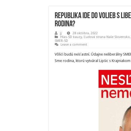
Republika ide do volieb s li
rodina?
jj
28 októbra, 2022
Hlas-SD kauzy
,
Ľudová strana Naše Slovensko
SMER-SD
Leave a comment
Vôliči budú nešťastní. Údajne neliberálny SM
Sme rodina, ktorú vytváral Lipšic s Krajniakom