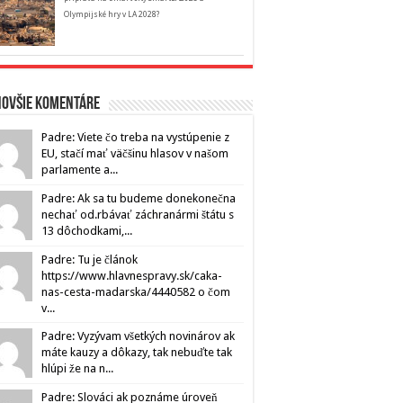
Olympijské hry v LA 2028?
novšie komentáre
Padre: Viete čo treba na vystúpenie z
EU, stačí mať väčšinu hlasov v našom
parlamente a...
Padre: Ak sa tu budeme donekonečna
nechať od.rbávať záchranármi štátu s
13 dôchodkami,...
Padre: Tu je článok
https://www.hlavnespravy.sk/caka-
nas-cesta-madarska/4440582 o čom
v...
Padre: Vyzývam všetkých novinárov ak
máte kauzy a dôkazy, tak nebuďte tak
hlúpi že na n...
Padre: Slováci ak poznáme úroveň