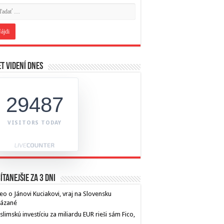
t videní dnes
29487
VISITORS TODAY
ítanejšie za 3 dni
eo o Jánovi Kuciakovi, vraj na Slovensku
kázané
limskú investíciu za miliardu EUR rieši sám Fico,