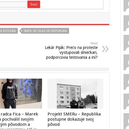
K KOTLEBA
SMER-SD HLAS-SD REPUBLIKA
Next
Lekár Piják: Prečo na proteste
vystupovali slniečkari,
podporcovia testovania a iní?
 radca Fica – Marek
Projekt SMERu – Republika
 pochválil svojím
postupne dokazuje svoj
kým pôvodom a
pôvod