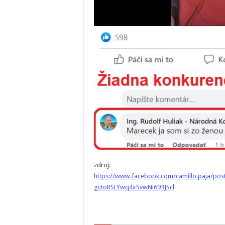
zdroj:
https://www.facebook.com/camillo.paja/
gctoRSLYwq4xSvwNi693JScl