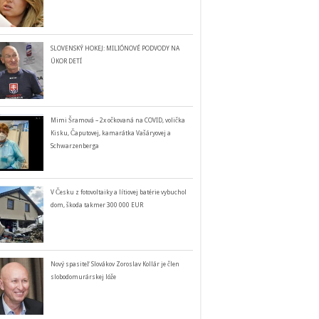
SLOVENSKÝ HOKEJ: MILIÓNOVÉ PODVODY NA
ÚKOR DETÍ
Mimi Šramová – 2x očkovaná na COVID, volička
Kisku, Čaputovej, kamarátka Vašáryovej a
Schwarzenberga
V Česku z fotovoltaiky a lítiovej batérie vybuchol
dom, škoda takmer 300 000 EUR
Nový spasiteľ Slovákov Zoroslav Kollár je člen
slobodomurárskej lóže