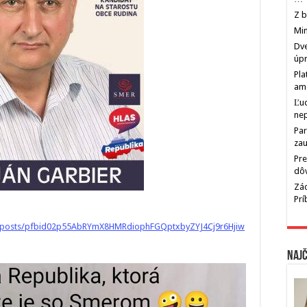
Z b
Min
Dve
úp
Pla
am
Ľu
ne
Par
zau
Pre
dô
Zác
Pr
/posts/pfbid02p55AbRYmX8HMRdiophFGQptxbyZYJ4Cj9r6Hjiw
Najč