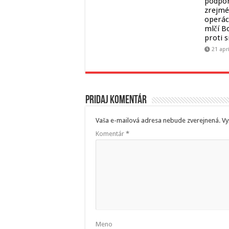
podpor
zrejmé,
operác
mlčí B
proti 
21 apr
Pridaj komentár
Vaša e-mailová adresa nebude zverejnená.
Vy
Komentár
*
Meno