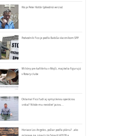
Kto je Peter Kotlár (pôvodná verzia)
Podvodník Fico je podľa Babiša vlastníkom SPP
Milióny pre kafilérku v Mojši, majitelia figurujú
v Rotary clube
Oklamal Fico ľudí aj vymyslenou operáciou
srdca? Nikde mu nevidieť jazvu…
Horiace Los Angeles, požiar podľa plánu? ..ako
príprava na smart city SmartLA2028 a