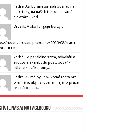
Padre: Asi by sme sa mali pozrieť na
naše toky, na našich tokoch je samá
elektráreň vod...
Draslik: A ako fungujú burzy...
ps://necenzurovanapravda.cz/2026/08/krach-
ibra-100m...
korbáč: A paralelne s tým, advokáti a
sudcovia ak nebudú postupovať v
súlade so zákonom,...
Padre: Ak má byť doživotná renta pre
premiéra, akýmsi ocenením jeho práce
pre národ a o...
tívte nás aj na Facebooku