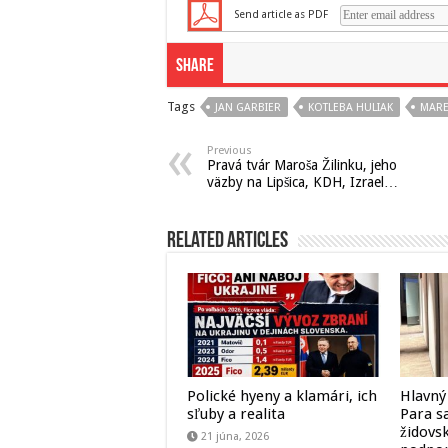
Send article as PDF
Share
Tags
JAN GARBIER
KOTLEBA HULIAK
MARE
Previous
Pravá tvár Maroša Žilinku, jeho
väzby na Lipšica, KDH, Izrael…
Related Articles
Polické hyeny a klamári, ich
Hlavný
sľuby a realita
Para sa
židovs
21 júna, 2026