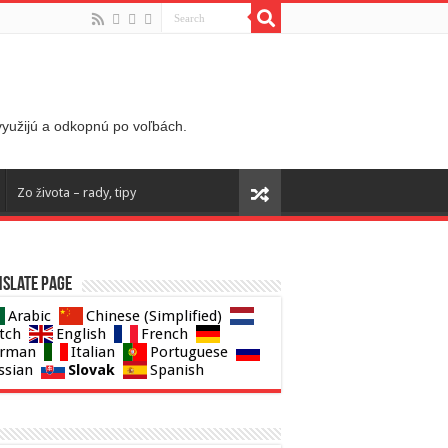
 využijú a odkopnú po voľbách.
Zo života – rady, tipy
slate page
Arabic
Chinese (Simplified)
tch
English
French
rman
Italian
Portuguese
Slovak
ssian
Spanish