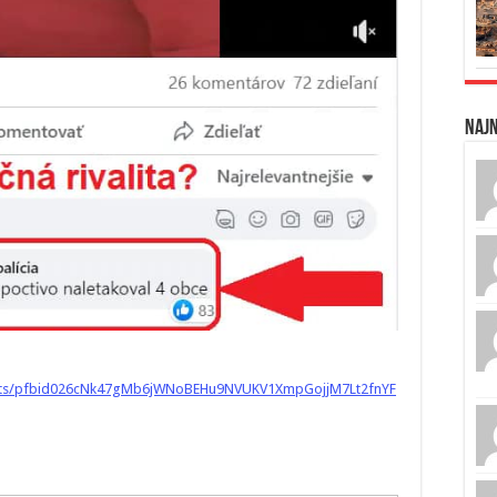
Naj
posts/pfbid026cNk47gMb6jWNoBEHu9NVUKV1XmpGojjM7Lt2fnYF