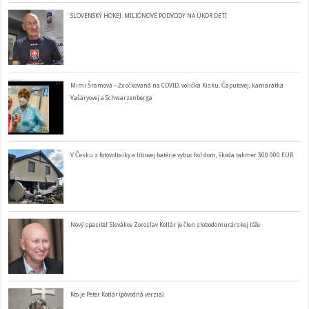
SLOVENSKÝ HOKEJ: MILIÓNOVÉ PODVODY NA ÚKOR DETÍ
Mimi Šramová – 2x očkovaná na COVID, volička Kisku, Čaputovej, kamarátka
Vašáryovej a Schwarzenberga
V Česku z fotovoltaiky a lítiovej batérie vybuchol dom, škoda takmer 300 000 EUR
Nový spasiteľ Slovákov Zoroslav Kollár je člen slobodomurárskej lóže
Kto je Peter Kotlár (pôvodná verzia)