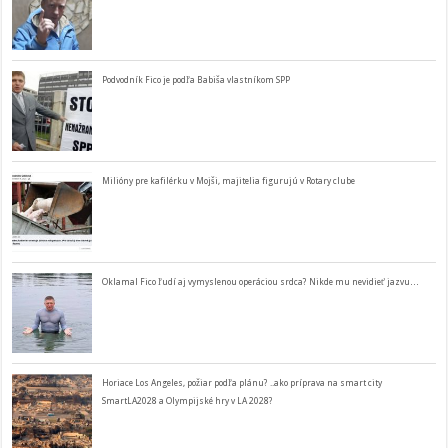
Podvodník Fico je podľa Babiša vlastníkom SPP
Milióny pre kafilérku v Mojši, majitelia figurujú v Rotary clube
Oklamal Fico ľudí aj vymyslenou operáciou srdca? Nikde mu nevidieť jazvu…
Horiace Los Angeles, požiar podľa plánu? ..ako príprava na smart city
SmartLA2028 a Olympijské hry v LA 2028?