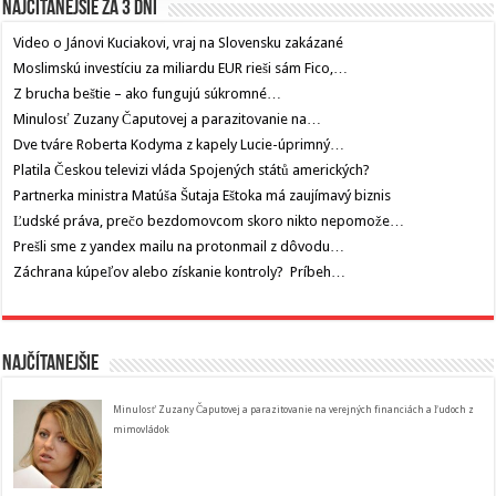
Najčítanejšie za 3 dni
Video o Jánovi Kuciakovi, vraj na Slovensku zakázané
Moslimskú investíciu za miliardu EUR rieši sám Fico,…
Z brucha beštie – ako fungujú súkromné…
Minulosť Zuzany Čaputovej a parazitovanie na…
Dve tváre Roberta Kodyma z kapely Lucie-úprimný…
Platila Českou televizi vláda Spojených států amerických?
Partnerka ministra Matúša Šutaja Eštoka má zaujímavý biznis
Ľudské práva, prečo bezdomovcom skoro nikto nepomože…
Prešli sme z yandex mailu na protonmail z dôvodu…
Záchrana kúpeľov alebo získanie kontroly? Príbeh…
Najčítanejšie
Minulosť Zuzany Čaputovej a parazitovanie na verejných financiách a ľudoch z
mimovládok