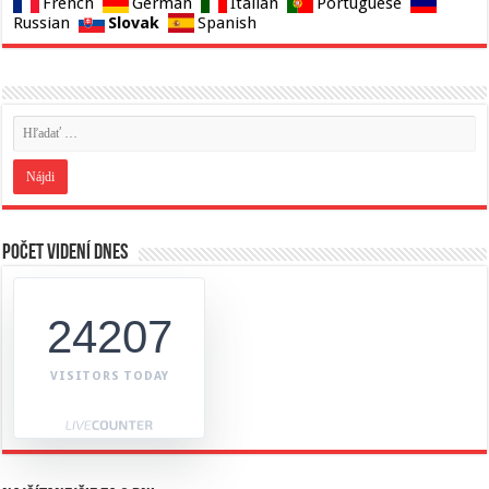
French
German
Italian
Portuguese
Slovak
Russian
Spanish
Počet videní dnes
24207
VISITORS TODAY