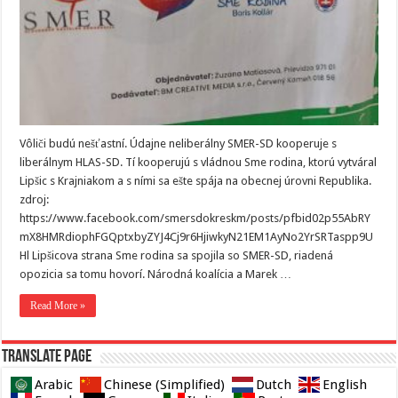
Vôliči budú nešťastní. Údajne neliberálny SMER-SD kooperuje s
liberálnym HLAS-SD. Tí kooperujú s vládnou Sme rodina, ktorú vytváral
Lipšic s Krajniakom a s ními sa ešte spája na obecnej úrovni Republika.
zdroj:
https://www.facebook.com/smersdokreskm/posts/pfbid02p55AbRY
mX8HMRdiophFGQptxbyZYJ4Cj9r6HjiwkyN21EM1AyNo2YrSRTaspp9U
Hl Lipšicova strana Sme rodina sa spojila so SMER-SD, riadená
opozicia sa tomu hovorí. Národná koalícia a Marek …
Read More »
Translate page
Arabic
Chinese (Simplified)
Dutch
English