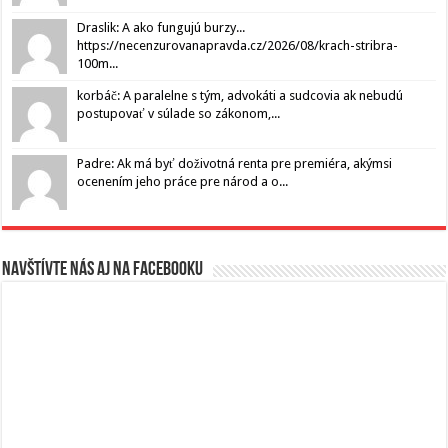
Draslik: A ako fungujú burzy...
https://necenzurovanapravda.cz/2026/08/krach-stribra-
100m...
korbáč: A paralelne s tým, advokáti a sudcovia ak nebudú
postupovať v súlade so zákonom,...
Padre: Ak má byť doživotná renta pre premiéra, akýmsi
ocenením jeho práce pre národ a o...
Navštívte nás aj na Facebooku