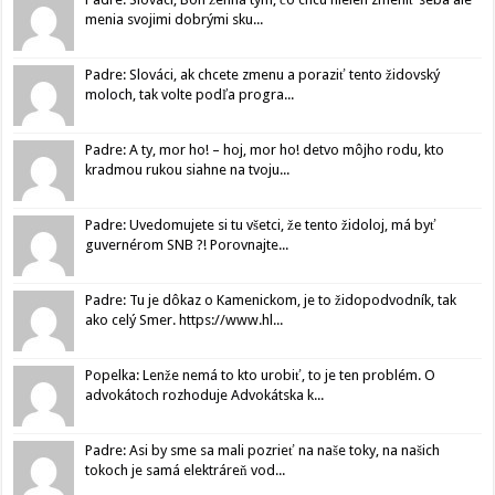
menia svojimi dobrými sku...
Padre: Slováci, ak chcete zmenu a poraziť tento židovský
moloch, tak volte podľa progra...
Padre: A ty, mor ho! – hoj, mor ho! detvo môjho rodu, kto
kradmou rukou siahne na tvoju...
Padre: Uvedomujete si tu všetci, že tento židoloj, má byť
guvernérom SNB ?! Porovnajte...
Padre: Tu je dôkaz o Kamenickom, je to židopodvodník, tak
ako celý Smer. https://www.hl...
Popelka: Lenže nemá to kto urobiť, to je ten problém. O
advokátoch rozhoduje Advokátska k...
Padre: Asi by sme sa mali pozrieť na naše toky, na našich
tokoch je samá elektráreň vod...