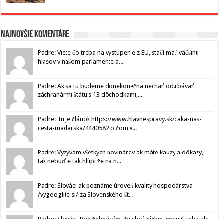
Najnovšie komentáre
Padre: Viete čo treba na vystúpenie z EU, stačí mať väčšinu
hlasov v našom parlamente a...
Padre: Ak sa tu budeme donekonečna nechať od.rbávať
záchranármi štátu s 13 dôchodkami,...
Padre: Tu je článok https://www.hlavnespravy.sk/caka-nas-
cesta-madarska/4440582 o čom v...
Padre: Vyzývam všetkých novinárov ak máte kauzy a dôkazy,
tak nebuďte tak hlúpi že na n...
Padre: Slováci ak poznáme úroveň kvality hospodárstva
/vygooglite si/ za Slovenského št...
Padre: Slováci, Boh žehná tým, čo chcú nielen zmeniť seba ale