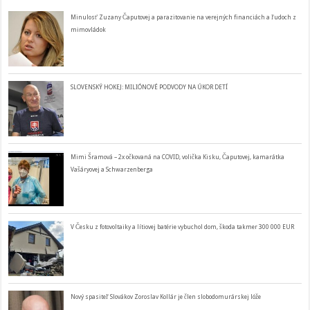
Minulosť Zuzany Čaputovej a parazitovanie na verejných financiách a ľudoch z
mimovládok
SLOVENSKÝ HOKEJ: MILIÓNOVÉ PODVODY NA ÚKOR DETÍ
Mimi Šramová – 2x očkovaná na COVID, volička Kisku, Čaputovej, kamarátka
Vašáryovej a Schwarzenberga
V Česku z fotovoltaiky a lítiovej batérie vybuchol dom, škoda takmer 300 000 EUR
Nový spasiteľ Slovákov Zoroslav Kollár je člen slobodomurárskej lóže