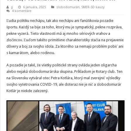
jj
6 januára, 2025
slobodomurári
,
SMER-SD kauzy
4 komentáre
Ľudia politiku nechápu, tak ako nechápu ani fanúšikovia pozadie
športu. Každý sa bije za toho, ktorý mu je sympatický, pekne rozpráva,
pekne vyzerá. Tieto vlastnosti má aj mnoho sériových vrahov a
zločincov. Ľuďom takéto primitívne charakteristiky stačia na prejavenie
dôvery a boj za svojho idola. Za ktorého sa nemajú problém pobiť ani
s kamarátom, alebo rodinou.
A pozadie je také, že všetky politické strany ovláda jeden oligarcha
alebo nejaká slobodomurárska skupina. Príkladom je Rotary club. Ten
na Slovensku vytváral otec Petra Kotlára, ktorý mal zverejniť výsledky
svojho vyšetrovania COVID-19, ale doteraz nie je nič a slobodomurár
Kotlár je niekde zalezený.