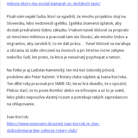
milione-ktory-mu-poslal-kamarat-zo-skolskych-lavic/
Písali nám nejakí ľudia, ktorí sa vyjadrili, že mnoho projektov stojí na
Slovensku, lebo nedoniesli igelitku. Igelitka znamená úplatok, aby
dostali predraženú štátnu zákazku. V takom tuneli Višňové sa prepralo
už množstvo miliónov a pracovali tam nie Slováci, ale mnoho Indov a
migrantov, aby zarobili tí, čo im dali prácu… Tunel Višňové sa naťahuje
a občania sú stále ohrození na životoch a pri Strečne ročne zahynie
niekoľko ľudí, len preto, že ktosi je nenažratý psychopat a netvor.
Na fotke je aj Ladislav Kamenický, ten má tiež židovský pôvod,
podobne ako Peter Kažimír. V Rotary clube nájdete aj Ivana Korčoka.
Ten dlhé roky pracoval pre SMER-SD, teraz hrá divadlo, že v opozícií.
Plebsu stačí, že to povie Bombič alebo na infovojne a už to je sväté,
lebo plebs nepoužíva vlastný rozum a potrebuje takých zapredancov
na ohlupovanie.
Ivan Korčok:
https://www.inenoviny.sk/agent-ivan-korcok-je-clen-
slobodomurarskej-odnoze-rotary-club/