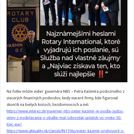
Na fotke môžte vidieť guvernéra NBS – Petra Kažimíra podozrivého z
viacerých finančných podvodov, kedy viaceré firmy, kde figuroval
skončili na bielych koňoch, bezdomovcoch a iné:
https://www.interez.sk/guverner-nbs-peter-kazimir-je-podla-sudcu-
vinny-z-podplacania-v-obalke-mal-odovzdat-uplatok-vo-vyske-50-
tisic-eur/
https://www.aktuality.sk/clanok/lN1Tt6o/peter-kazimir-prehovoril-o-