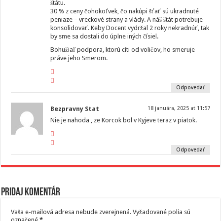
štátu.
30 % z ceny čohokoľvek, čo nakúpi šťať sú ukradnuté
peniaze – vreckové strany a vlády. A náš štát potrebuje
konsolidovať. Keby Docent vydržal 2 roky nekradnúť, tak
by sme sa dostali do úplne iných čísiel.
Bohužiaľ podpora, ktorú cíti od voličov, ho smeruje
práve jeho Smerom.
Odpovedať
Bezpravny Stat
18 januára, 2025 at 11:57
Nie je nahoda , ze Korcok bol v Kyjeve teraz v piatok.
Odpovedať
Pridaj komentár
Vaša e-mailová adresa nebude zverejnená.
Vyžadované polia sú
označené
*