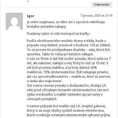
Odpovedať
Igor
7 januára, 2025 at 21:10
Je velmi zaujimave, ze nikto ani z opozicie nekritizuje
brutalne armadne nakupy.
Praskovy cukor si robi monopol na ksefty :
Podľa obstáravacieho modelu strany a vlády, bude v
prípade ceny 660mil, vreckové v hodnote 150 až 200mil.
To sú presne tie priobjednane doplnky – vata, ktorú R.K.
spomína. Takto to robia pri každom nákupe.
U nás vo firme si dal štát urobiť ponuku, ktorá vyšla na 7
mil, ale nakoniec nakúpil u inej firmy to isté za 10 mil. 3
mil boli provízia makléra, a ta bola delená 30%
maklérovi, 70% obstaravateľovi. Štát nekupuje priamo,
ale cez sprostredkovateľov – maklérov, ktorí sú overení,
a vedia ako maju konať.
Oni overia cenove ponuky u dodavateľov, dodajú ich
ešte pred oficialnym konaním obstaravateľovi, ten určí
výšku vreckového a maklér následne upraví sumy v
cenovych ponukách.
V našom prípade bol maklér istý L.K. (majitel galerie),
ktorý si za svoje služby vyslúžil vedenie ministerstva,
ktoré rozdeľuje ostatným ministerstvám vybrané príjmy