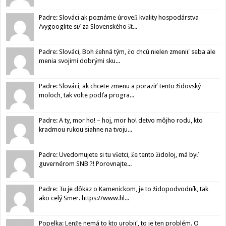
Padre: Slováci ak poznáme úroveň kvality hospodárstva
/vygooglite si/ za Slovenského št...
Padre: Slováci, Boh žehná tým, čo chcú nielen zmeniť seba ale
menia svojimi dobrými sku...
Padre: Slováci, ak chcete zmenu a poraziť tento židovský
moloch, tak volte podľa progra...
Padre: A ty, mor ho! – hoj, mor ho! detvo môjho rodu, kto
kradmou rukou siahne na tvoju...
Padre: Uvedomujete si tu všetci, že tento židoloj, má byť
guvernérom SNB ?! Porovnajte...
Padre: Tu je dôkaz o Kamenickom, je to židopodvodník, tak
ako celý Smer. https://www.hl...
Popelka: Lenže nemá to kto urobiť, to je ten problém. O