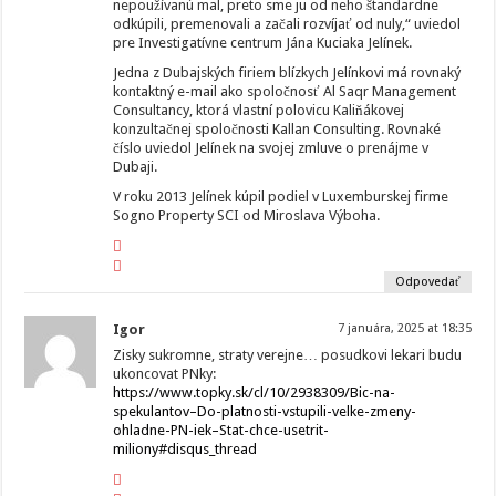
nepoužívanú mal, preto sme ju od neho štandardne
odkúpili, premenovali a začali rozvíjať od nuly,“ uviedol
pre Investigatívne centrum Jána Kuciaka Jelínek.
Jedna z Dubajských firiem blízkych Jelínkovi má rovnaký
kontaktný e-mail ako spoločnosť Al Saqr Management
Consultancy, ktorá vlastní polovicu Kaliňákovej
konzultačnej spoločnosti Kallan Consulting. Rovnaké
číslo uviedol Jelínek na svojej zmluve o prenájme v
Dubaji.
V roku 2013 Jelínek kúpil podiel v Luxemburskej firme
Sogno Property SCI od Miroslava Výboha.
Odpovedať
Igor
7 januára, 2025 at 18:35
Zisky sukromne, straty verejne… posudkovi lekari budu
ukoncovat PNky:
https://www.topky.sk/cl/10/2938309/Bic-na-
spekulantov–Do-platnosti-vstupili-velke-zmeny-
ohladne-PN-iek–Stat-chce-usetrit-
miliony#disqus_thread