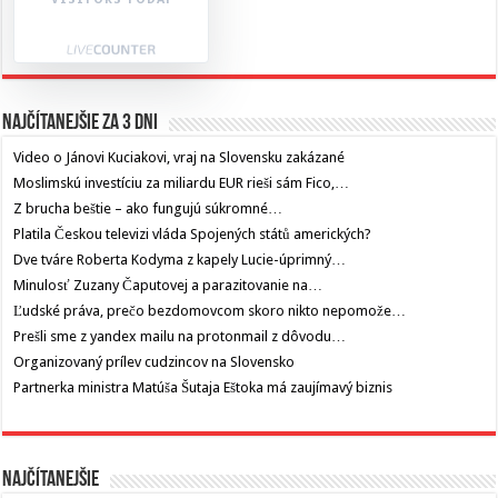
Najčítanejšie za 3 dni
Video o Jánovi Kuciakovi, vraj na Slovensku zakázané
Moslimskú investíciu za miliardu EUR rieši sám Fico,…
Z brucha beštie – ako fungujú súkromné…
Platila Českou televizi vláda Spojených států amerických?
Dve tváre Roberta Kodyma z kapely Lucie-úprimný…
Minulosť Zuzany Čaputovej a parazitovanie na…
Ľudské práva, prečo bezdomovcom skoro nikto nepomože…
Prešli sme z yandex mailu na protonmail z dôvodu…
Organizovaný prílev cudzincov na Slovensko
Partnerka ministra Matúša Šutaja Eštoka má zaujímavý biznis
Najčítanejšie