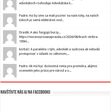
advokátoch rozhoduje Advokátska k...
Padre: Asi by sme sa mali pozrieť na naše toky, na našich
tokoch je samá elektráreň vod...
Draslik: A ako fungujú burzy...
https://necenzurovanapravda.cz/2026/08/krach-stribra-
100m...
korbáč: A paralelne s tým, advokáti a sudcovia ak nebudú
postupovať v súlade so zákonom,...
Padre: Ak má byť doživotná renta pre premiéra, akýmsi
ocenením jeho práce pre národ a o...
Navštívte nás aj na Facebooku