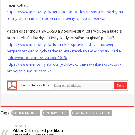
Peter Kotlár:
https://www.inenoviny.sk/peter-kotlar-tv-slovan-sns-jeho-vazby-na-
rotary-club-riadena-opozicia-inenoviny-upravena-verzia/
Viacerí oligarchovia SMER-SD a v politike sú v Rotary clube a takto si
prerozdeľujú zákazky a kšefty. Kedy to začne zaujímať políciu?
https://www.inenoviny.sk/dodatok-k-sprave-o-stave-jadrovej-
bezpecnosti-jadrovych-zariadeni-na-uzemi-sr-a-o-cinnosti-uradu-
jadroveho-dozoru-sr-za-rok-2019/
https://www.inenoviny.sk/rotary-club-okultna-zakazka-s-pokutou-
prepojenia-ujd-sr-cast-2/
Send article as PDF
Tags
PETER KAZIMIR
ROTARY CLUB
SMER-SD ROTARY CLUB
Previous
Viktor Orbán pred politikou