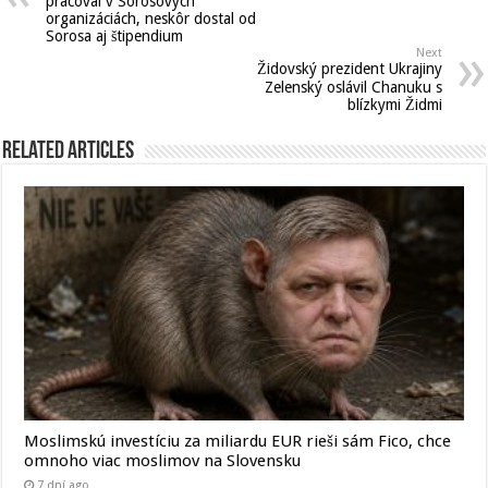
pracoval v Sorosových
organizáciách, neskôr dostal od
Sorosa aj štipendium
Next
Židovský prezident Ukrajiny
Zelenský oslávil Chanuku s
blízkymi Židmi
Related Articles
Moslimskú investíciu za miliardu EUR rieši sám Fico, chce
omnoho viac moslimov na Slovensku
7 dní ago