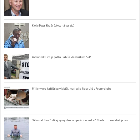
Kto je Peter Kotlár (pôvodná verzia)
Podvodník Fico je podľa Babiša vlastníkom SPP
Milióny pre kafilérku v Mojši, majitelia figurujú v Rotary clube
Oklamal Fico ľudí aj vymyslenou operáciou srdca? Nikde mu nevidieť jazvu…