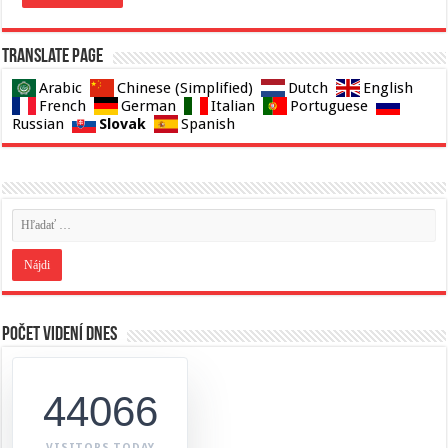
Translate page
Arabic
Chinese (Simplified)
Dutch
English
French
German
Italian
Portuguese
Slovak
Russian
Spanish
Počet videní dnes
44066
VISITORS TODAY