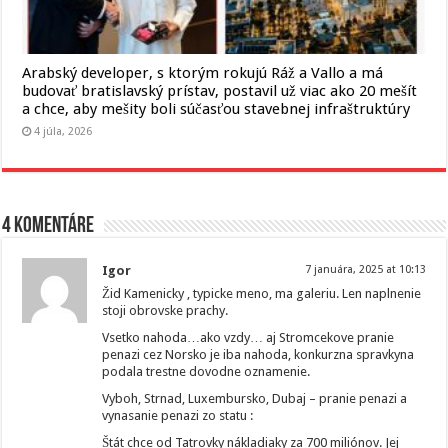
Arabský developer, s ktorým rokujú Ráž a Vallo a má
budovať bratislavský prístav, postavil už viac ako 20 mešít
a chce, aby mešity boli súčasťou stavebnej infraštruktúry
4 júla, 2026
4 komentáre
Igor
7 januára, 2025 at 10:13
Žid Kamenicky , typicke meno, ma galeriu. Len naplnenie
stoji obrovske prachy.
Vsetko nahoda…ako vzdy… aj Stromcekove pranie
penazi cez Norsko je iba nahoda, konkurzna spravkyna
podala trestne dovodne oznamenie.
Vyboh, Strnad, Luxembursko, Dubaj – pranie penazi a
vynasanie penazi zo statu :
Štát chce od Tatrovky nákladiaky za 700 miliónov. Jej