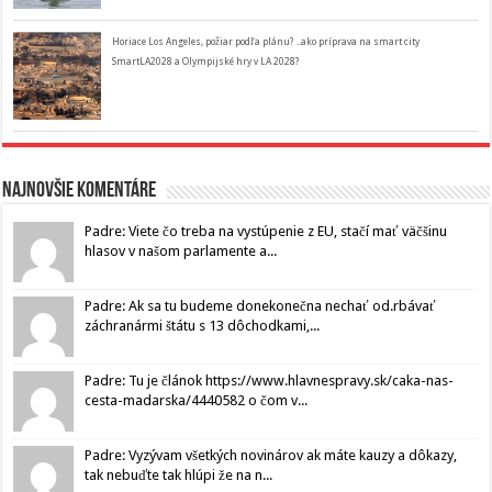
Horiace Los Angeles, požiar podľa plánu? ..ako príprava na smart city
SmartLA2028 a Olympijské hry v LA 2028?
Najnovšie komentáre
Padre: Viete čo treba na vystúpenie z EU, stačí mať väčšinu
hlasov v našom parlamente a...
Padre: Ak sa tu budeme donekonečna nechať od.rbávať
záchranármi štátu s 13 dôchodkami,...
Padre: Tu je článok https://www.hlavnespravy.sk/caka-nas-
cesta-madarska/4440582 o čom v...
Padre: Vyzývam všetkých novinárov ak máte kauzy a dôkazy,
tak nebuďte tak hlúpi že na n...