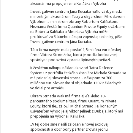
akcionár má prepojenie na Kaliňáka i Výboha
Investigatívne centrum Jána Kuciaka našlo väzby medzi
minoritným akcionárom Tatry a oligarchom Miroslavom
Výbohom a ministrom obrany Robertom Kaliňákom.
Neznáma česká firma Quantum Private Equity s väzbami
na Roberta Kaliňáka a Miroslava Výboha môže
profitovať zo štátneho nákupu vojenskej techniky, píše
Investigatívne centrum Jána Kuciaka.
Táto firma navyše mala poslať 1,5 milióna eur nórskej
firme Viktora Stromčeka, ktorá je podľa konkurznej
správkyne podozrivá z prania špinavých peňazí.
K českému nákupu nákladiakov od Tatra Defence
Systems z portfólia českého zbrojára Michala Strnada sa
má pridať aj slovenská strana – nákupom za 700
miliónov eur. Slovensko si objednalo 1307 nákladných
vozidiel pre armádu.
Okrem Strnada však má firma aj ďalšieho 10-
percentného spolumajiteľa, firmu Quantum Private
Equity, ktorú tiež založil Michal Strnad. Jej konečným
užívateľom výhod je aj Viktor Jelínek z Dubaja, ktorý má
prepojenia na Výboha i Kaliňáka.
„V tej dobe sme riešili založenie novej akciovej
spoločnosti a obchodný partner zrovna jednu