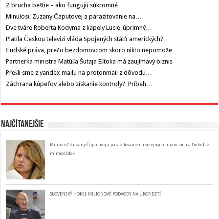
Z brucha beštie – ako fungujú súkromné…
Minulosť Zuzany Čaputovej a parazitovanie na…
Dve tváre Roberta Kodyma z kapely Lucie-úprimný…
Platila Českou televizi vláda Spojených států amerických?
Ľudské práva, prečo bezdomovcom skoro nikto nepomože…
Partnerka ministra Matúša Šutaja Eštoka má zaujímavý biznis
Prešli sme z yandex mailu na protonmail z dôvodu…
Záchrana kúpeľov alebo získanie kontroly? Príbeh…
Najčítanejšie
Minulosť Zuzany Čaputovej a parazitovanie na verejných financiách a ľudoch z
mimovládok
SLOVENSKÝ HOKEJ: MILIÓNOVÉ PODVODY NA ÚKOR DETÍ