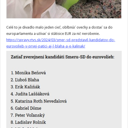
Celé to je divadlo malo jeden cieľ, oblbnúť ovečky a dostať sa do
europarlamentu a užívať si státisice EUR za nič nerobenie.
https://spravy.rtvs.sk/2024/03/smer-sd-predstavil-kandidatov-do-
eurovolieb-v-prvej-patici-aj-l-blaha-a-e-kalinak/