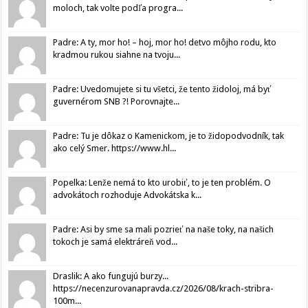
moloch, tak volte podľa progra...
Padre: A ty, mor ho! – hoj, mor ho! detvo môjho rodu, kto
kradmou rukou siahne na tvoju...
Padre: Uvedomujete si tu všetci, že tento židoloj, má byť
guvernérom SNB ?! Porovnajte...
Padre: Tu je dôkaz o Kamenickom, je to židopodvodník, tak
ako celý Smer. https://www.hl...
Popelka: Lenže nemá to kto urobiť, to je ten problém. O
advokátoch rozhoduje Advokátska k...
Padre: Asi by sme sa mali pozrieť na naše toky, na našich
tokoch je samá elektráreň vod...
Draslik: A ako fungujú burzy...
https://necenzurovanapravda.cz/2026/08/krach-stribra-
100m...