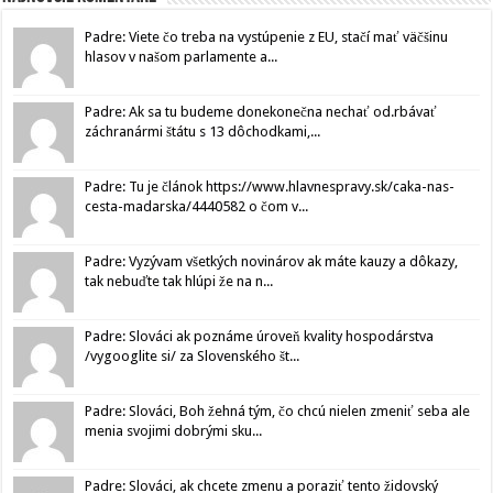
Padre: Viete čo treba na vystúpenie z EU, stačí mať väčšinu
hlasov v našom parlamente a...
Padre: Ak sa tu budeme donekonečna nechať od.rbávať
záchranármi štátu s 13 dôchodkami,...
Padre: Tu je článok https://www.hlavnespravy.sk/caka-nas-
cesta-madarska/4440582 o čom v...
Padre: Vyzývam všetkých novinárov ak máte kauzy a dôkazy,
tak nebuďte tak hlúpi že na n...
Padre: Slováci ak poznáme úroveň kvality hospodárstva
/vygooglite si/ za Slovenského št...
Padre: Slováci, Boh žehná tým, čo chcú nielen zmeniť seba ale
menia svojimi dobrými sku...
Padre: Slováci, ak chcete zmenu a poraziť tento židovský