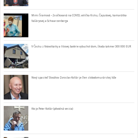
Mimi Šramová – 2x očkovaná na COVID, volička Kisku, Čaputovej, kamarátka
Vašáryovej a Schwarzenberga
V Česku z fotovoltaiky a lítiovej batérie vybuchol dom, škoda takmer 300 000 EUR
Nový spasiteľ Slovákov Zoroslav Kollár je člen slobodomurárskej lóže
Kto je Peter Kotlár (pôvodná verzia)