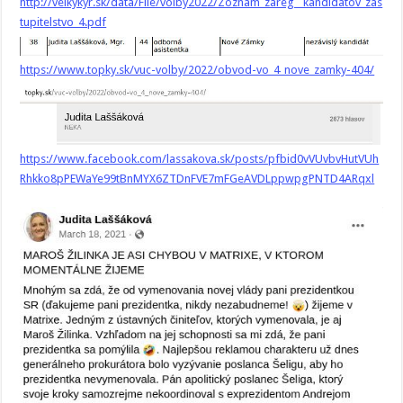
http://velkykyr.sk/data/File/volby2022/Zoznam_zareg__kandidatov_zas
tupitelstvo_4.pdf
https://www.topky.sk/vuc-volby/2022/obvod-vo_4_nove_zamky-404/
https://www.facebook.com/lassakova.sk/posts/pfbid0vVUvbvHutVUh
Rhkko8pPEWaYe99tBnMYX6ZTDnFVE7mFGeAVDLppwpgPNTD4ARqxl