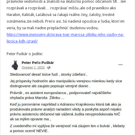
právnicke vedomosti a znalosti na skutočnú pomoc občanom SR…len
rozprávali a rozprávali… rozprávať môžu..ale od pravníkov ako
Harabin, Kaliňák, Lašáková sa čakajú reálne činy, žaloby, trestné
oznámenia..tie neboli. Prečo asi. Sú riadená opozícia a ľudia, ktorí im
veria, by sa mali riadne preplachnúť studenou vodou.
https://www.inenoviny.sk/prava-tvar-marosa-zilinku-jeho-vazby-na-
lipsica-kdh-izrael/
Peter Puškár o Judite: