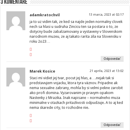
3 komentáre
adamkratochvil
13 marca, 2023 at 02:17
ja to uz vidim tak, ze ked sa najde jeden normalny clovek
nech sa hlasi u sudruha Zincicu ten sa postara o to, ze
dotycny bude zabalzamovany a vystaveny v Slovenskom
narodnom muzeu, ze aj takato rarita zila na Slovensku v
roku 2o23…
Odpovedať
Marek Kosice
21 apríla, 2023 at 13:02
Staci mi vidiet jej tvar, pocut jej hlas, a….nejak tak si
predstavujem vojacku, ktora tyra väznov. Pripadne ak
nema sexualne zabrany, mohla by si velmi pekne zarobit
ako profi domina. Vyzarovanim je pravym opakom
Nastenky z Mrazika. Inak napisane – normalneho muza
minimalne v otazkach pritazlivosti odpudzuje. A to aj ked
nema skarede crty, to rozhodne nie.
Odpovedať