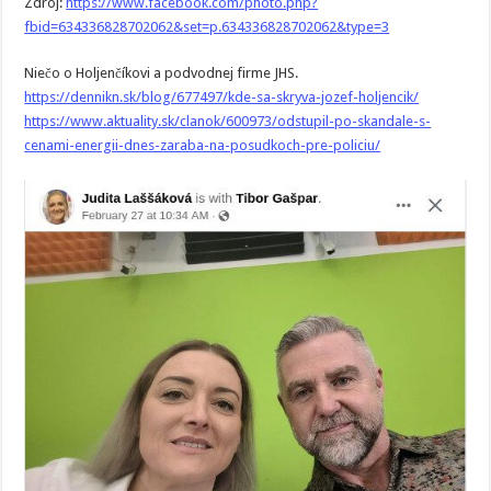
Zdroj:
https://www.facebook.com/photo.php?
fbid=634336828702062&set=p.634336828702062&type=3
Niečo o Holjenčíkovi a podvodnej firme JHS.
https://dennikn.sk/blog/677497/kde-sa-skryva-jozef-holjencik/
https://www.aktuality.sk/clanok/600973/odstupil-po-skandale-s-
cenami-energii-dnes-zaraba-na-posudkoch-pre-policiu/