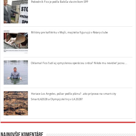
Podvodník Fico je podľa Babiša vlastníkom SPP
Milióny pre kafilérku v Mojši, majitelia figurujú v Rotary clube
Oklamal Fico ľudí aj vymyslenou operáciou srdca? Nikde mu nevidieť jazvu…
Horiace Los Angeles, požiar podľa plánu? ..ako príprava na smart city
SmartLA2028 a Olympijské hry v LA 2028?
Najnovšie komentáre