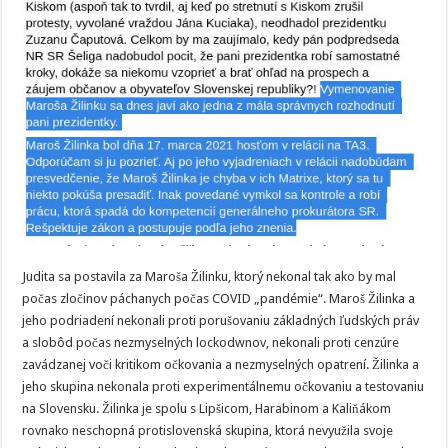
Judita sa postavila za Maroša Žilinku, ktorý nekonal tak ako by mal
počas zločinov páchanych počas COVID „pandémie“. Maroš Žilinka a
jeho podriadení nekonali proti porušovaniu základných ľudských práv
a slobôd počas nezmyselných lockodwnov, nekonali proti cenzúre
zavádzanej voči kritikom očkovania a nezmyselných opatrení. Žilinka a
jeho skupina nekonala proti experimentálnemu očkovaniu a testovaniu
na Slovensku. Žilinka je spolu s Lipšicom, Harabinom a Kaliňákom
rovnako neschopná protislovenská skupina, ktorá nevyužila svoje