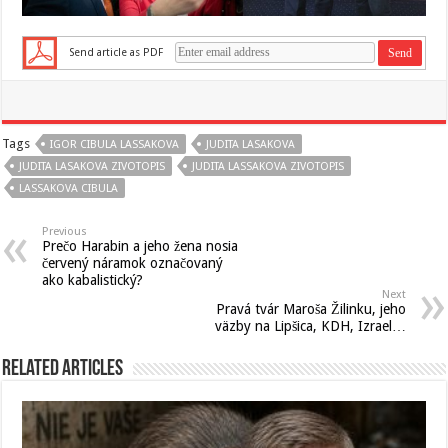
Send article as PDF
Tags
IGOR CIBULA LASSAKOVA
JUDITA LASAKOVA
JUDITA LASAKOVA ZIVOTOPIS
JUDITA LASSAKOVA ZIVOTOPIS
LASSAKOVA CIBULA
Previous
Prečo Harabin a jeho žena nosia
červený náramok označovaný
ako kabalistický?
Next
Pravá tvár Maroša Žilinku, jeho
väzby na Lipšica, KDH, Izrael…
Related Articles