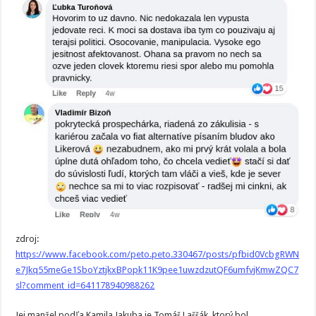
zdroj:
https://www.facebook.com/peto.peto.330467/posts/pfbid0VcbgRWN
e7Jkq55meGe1SboYztjkxBPopk11K9pee1uwzdzutQF6umfvjKmwZQC7
sl?comment_id=641178940988262
Jej manžel podľa Kamila Jakuba je Tomáš Laššák, ktorý bol