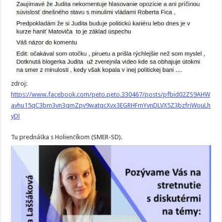
zdroj:
https://www.facebook.com/peto.peto.330467/posts/pfbid02ZS9AHW
avhu15qC3bm3vn3qmZpv9watqcXvx3EGRHFmYvnDLVX5Z3bzfriWouLh
yDl
Tu prednáška s Holienčíkom (SMER-SD).