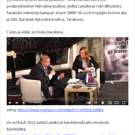
podpredsedom Národnej koalície. Judita Laššáková robí dlhodobo
fanatickú nekritickú kampaň strane SMER-SD a ich trojským koňom ako
je SNS, Baránek, Národná koalícia, Tarabovci.
Často ju vídať po boku Harabina.
zdroj:
https://www.youtube.com/watch?v=wW3vLXz68ig
Vo voľbách 2022 Judita Lašáková kandidovala ako nezávislá
kandidátka.