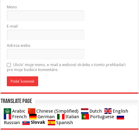
Meno
E-mail
Adresa webu
Uložiť moje meno, e-mail a webovú stránku v tomto prehliadači
pre moje budúce komentáre.
Translate page
Arabic
Chinese (Simplified)
Dutch
English
French
German
Italian
Portuguese
Slovak
Russian
Spanish