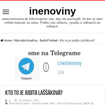
inenoviny
www.inenoviny.sk Informujeme vás, aby ste pochopili, že len vy sám
môžte bojovať za seba. Politici vás oklamu, využijú a odkopnú po
voľbách.
Home
/
Národná koalícia - Rudolf Huliak
/
Kto to je Judita Laššáková?
Kto to je Judita Laššáková?
jj
25 októbra, 2022
Národná koalícia - Rudolf Huliak
,
RNS - Patriot (Radačovský)
,
SMER-SD