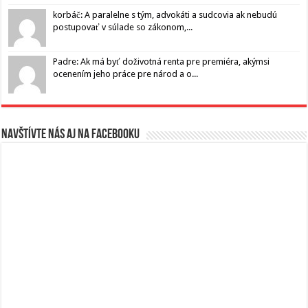
korbáč: A paralelne s tým, advokáti a sudcovia ak nebudú
postupovať v súlade so zákonom,...
Padre: Ak má byť doživotná renta pre premiéra, akýmsi
ocenením jeho práce pre národ a o...
Navštívte nás aj na Facebooku