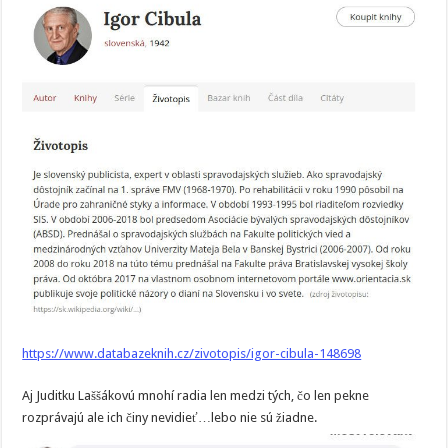
https://www.databazeknih.cz/zivotopis/igor-cibula-148698
Aj Juditku Laššákovú mnohí radia len medzi tých, čo len pekne
rozprávajú ale ich činy nevidieť…lebo nie sú žiadne.