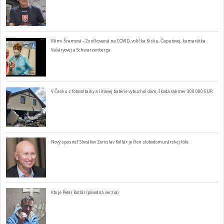
Mimi Šramová – 2x očkovaná na COVID, volička Kisku, Čaputovej, kamarátka
Vašáryovej a Schwarzenberga
V Česku z fotovoltaiky a lítiovej batérie vybuchol dom, škoda takmer 300 000 EUR
Nový spasiteľ Slovákov Zoroslav Kollár je člen slobodomurárskej lóže
Kto je Peter Kotlár (pôvodná verzia)