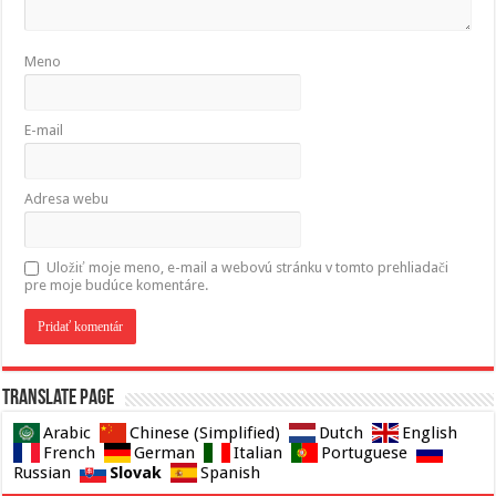
Meno
E-mail
Adresa webu
Uložiť moje meno, e-mail a webovú stránku v tomto prehliadači
pre moje budúce komentáre.
Translate page
Arabic
Chinese (Simplified)
Dutch
English
French
German
Italian
Portuguese
Slovak
Russian
Spanish