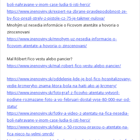
boli-nahravane-v-inom-case-ludia-ti-isti-herci/
https://www.inenoviny.sk/expert-na-zbrane-pravdepodobnost-ze-
by-fico-prezil-strely-z-pistole-cz-75-je-takmer-nulova/
Mnohým už nesedia informácie o Ficovom atentáte a hovoria o
zinscenovani
https://www.inenoviny.sk/mnohym-uz-nesedia-informacie-o-
ficovom-atentate-a-hovoria-o-zinscenovani/
Mal Róbert Fico vestu alebo pancier?
https://www.inenoviny.sk/mal-robert-fico-vestu-alebo-pancier/
https://www.inenoviny.sk/oddelenie-kde-je-bol-fico-hospitalizovany-
vedie-krcmeryho-znama-ktora-bola-na-haiti-ako-aj-krcmery/
https://www.inenoviny.sk/fotograf-z-ficovho-atentatu-vytvoril-
podivne-rozmazane-foto-a-vo-februari-dostal-vyse-80-000-eur-od-
statu/
https://www.inenoviny.sk/fotky-a-video-z-atentatu-na-fica-nesedia-
boli-nahravane-v-inom-case-ludia-ti-isti-herci/
https://www.inenoviny.sk/lekar-s-50-rocnou-praxou-o-atentate-na-
fica-nieco-tu-velmi-smrdi/