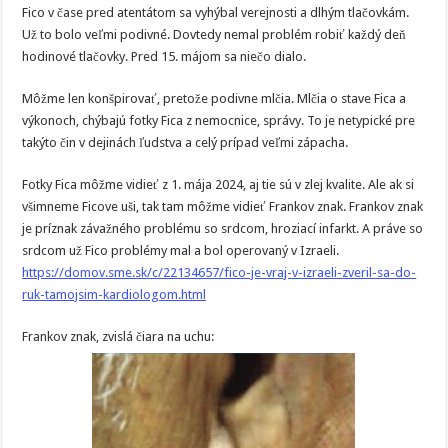
Fico v čase pred atentátom sa vyhýbal verejnosti a dlhým tlačovkám.
Už to bolo veľmi podivné. Dovtedy nemal problém robiť každý deň
hodinové tlačovky. Pred 15. májom sa niečo dialo.
Môžme len konšpirovať, pretože podivne mlčia. Mlčia o stave Fica a
výkonoch, chýbajú fotky Fica z nemocnice, správy. To je netypické pre
takýto čin v dejinách ľudstva a celý prípad veľmi zápacha.
Fotky Fica môžme vidieť z 1. mája 2024, aj tie sú v zlej kvalite. Ale ak si
všimneme Ficove uši, tak tam môžme vidieť Frankov znak. Frankov znak
je príznak závažného problému so srdcom, hroziací infarkt. A práve so
srdcom už Fico problémy mal a bol operovaný v Izraeli.
https://domov.sme.sk/c/22134657/fico-je-vraj-v-izraeli-zveril-sa-do-
ruk-tamojsim-kardiologom.html
Frankov znak, zvislá čiara na uchu: