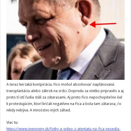
A teraz len taká konšpirácia. Fico mohol absolvovať naplánovanú
transplantáciu alebo zákrok na srdci. Dopredu sa všetko pripravilo a aj
preto tí istí ľudia stáli za zátarasami. Aj preto Fico nepochopiteľne šiel
k protestujúcim, ktorí kričali negatívne na Fica a bola tam zátarasa, čo
nikdy nebýva. A množstvo iných záhad.
Viac tu:
https://www.inenoviny.sk/fotky-a-video-z-atentatu-na-fica-nesedia-