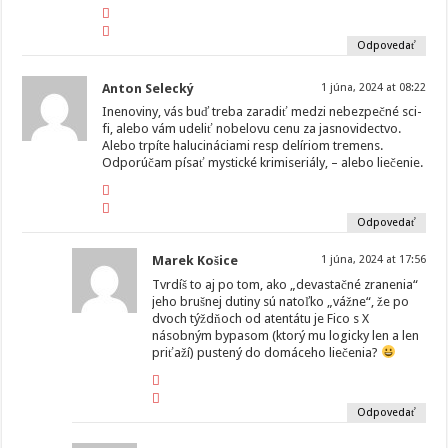
Odpovedať
Anton Selecký
1 júna, 2024 at 08:22
Inenoviny, vás buď treba zaradiť medzi nebezpečné sci-
fi, alebo vám udeliť nobelovu cenu za jasnovidectvo.
Alebo trpíte halucináciami resp delíriom tremens.
Odporúčam písať mystické krimiseriály, – alebo liečenie.
Odpovedať
Marek Košice
1 júna, 2024 at 17:56
Tvrdíš to aj po tom, ako „devastačné zranenia“
jeho brušnej dutiny sú natoľko „vážne“, že po
dvoch týždňoch od atentátu je Fico s X
násobným bypasom (ktorý mu logicky len a len
priťaží) pustený do domáceho liečenia?
Odpovedať