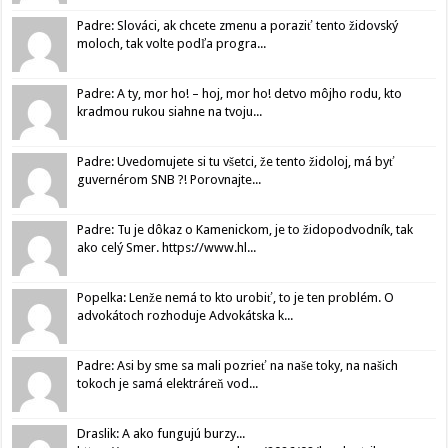
Padre: Slováci, ak chcete zmenu a poraziť tento židovský
moloch, tak volte podľa progra...
Padre: A ty, mor ho! – hoj, mor ho! detvo môjho rodu, kto
kradmou rukou siahne na tvoju...
Padre: Uvedomujete si tu všetci, že tento židoloj, má byť
guvernérom SNB ?! Porovnajte...
Padre: Tu je dôkaz o Kamenickom, je to židopodvodník, tak
ako celý Smer. https://www.hl...
Popelka: Lenže nemá to kto urobiť, to je ten problém. O
advokátoch rozhoduje Advokátska k...
Padre: Asi by sme sa mali pozrieť na naše toky, na našich
tokoch je samá elektráreň vod...
Draslik: A ako fungujú burzy...