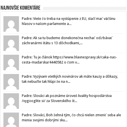
Najnovšie komentáre
Padre: Viete čo treba na vystúpenie z EU, stačí mať väčšinu
hlasov v našom parlamente a...
Padre: Ak sa tu budeme donekonečna nechať od.rbávať
záchranármi štátu s 13 dôchodkami,...
Padre: Tu je článok https://www.hlavnespravy.sk/caka-nas-
cesta-madarska/4440582 o čom v...
Padre: Vyzývam všetkých novinárov ak máte kauzy a dôkazy,
tak nebuďte tak hlúpi že na n...
Padre: Slováci ak poznáme úroveň kvality hospodárstva
/vygooglite si/ za Slovenského št...
Padre: Slováci, Boh žehná tým, čo chcú nielen zmeniť seba ale
menia svojimi dobrými sku...