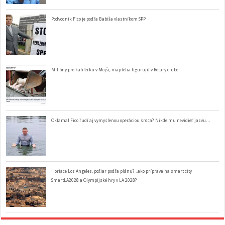
Podvodník Fico je podľa Babiša vlastníkom SPP
Milióny pre kafilérku v Mojši, majitelia figurujú v Rotary clube
Oklamal Fico ľudí aj vymyslenou operáciou srdca? Nikde mu nevidieť jazvu…
Horiace Los Angeles, požiar podľa plánu? ..ako príprava na smart city
SmartLA2028 a Olympijské hry v LA 2028?