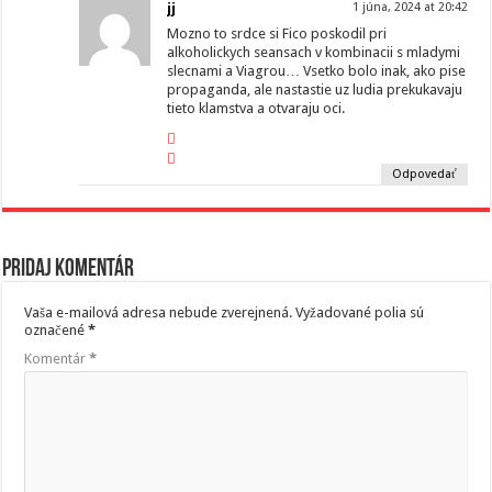
jj
1 júna, 2024 at 20:42
Mozno to srdce si Fico poskodil pri
alkoholickych seansach v kombinacii s mladymi
slecnami a Viagrou… Vsetko bolo inak, ako pise
propaganda, ale nastastie uz ludia prekukavaju
tieto klamstva a otvaraju oci.
Odpovedať
Pridaj komentár
Vaša e-mailová adresa nebude zverejnená.
Vyžadované polia sú
označené
*
Komentár
*