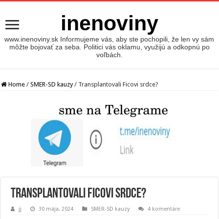
inenoviny
www.inenoviny.sk Informujeme vás, aby ste pochopili, že len vy sám
môžte bojovať za seba. Politici vás oklamu, využijú a odkopnú po
voľbách.
Home
/
SMER-SD kauzy
/
Transplantovali Ficovi srdce?
Transplantovali Ficovi srdce?
jj
30 mája, 2024
SMER-SD kauzy
4 komentáre