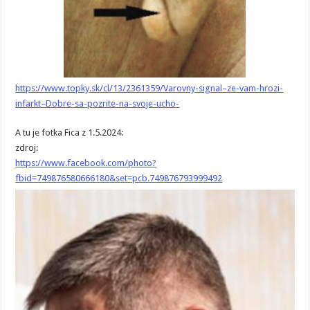
https://www.topky.sk/cl/13/2361359/Varovny-signal–ze-vam-hrozi-
infarkt–Dobre-sa-pozrite-na-svoje-ucho-
A tu je fotka Fica z 1.5.2024:
zdroj:
https://www.facebook.com/photo?
fbid=749876580666180&set=pcb.749876793999492