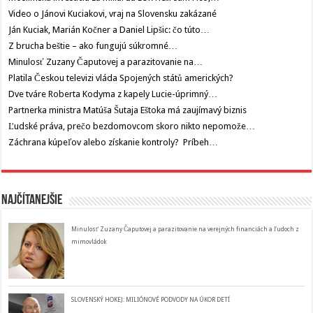
Video o Jánovi Kuciakovi, vraj na Slovensku zakázané
Ján Kuciak, Marián Kočner a Daniel Lipšic: čo túto…
Z brucha beštie – ako fungujú súkromné…
Minulosť Zuzany Čaputovej a parazitovanie na…
Platila Českou televizi vláda Spojených států amerických?
Dve tváre Roberta Kodyma z kapely Lucie-úprimný…
Partnerka ministra Matúša Šutaja Eštoka má zaujímavý biznis
Ľudské práva, prečo bezdomovcom skoro nikto nepomože…
Záchrana kúpeľov alebo získanie kontroly? Príbeh…
Najčítanejšie
Minulosť Zuzany Čaputovej a parazitovanie na verejných financiách a ľudoch z
mimovládok
SLOVENSKÝ HOKEJ: MILIÓNOVÉ PODVODY NA ÚKOR DETÍ