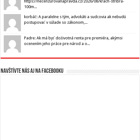
https://necenzurovanapravda.cz/2026/08/krach-stribra-
100m...
korbáč: A paralelne s tým, advokáti a sudcovia ak nebudú
postupovať v súlade so zákonom,...
Padre: Ak má byť doživotná renta pre premiéra, akýmsi
ocenením jeho práce pre národ a o...
Navštívte nás aj na Facebooku