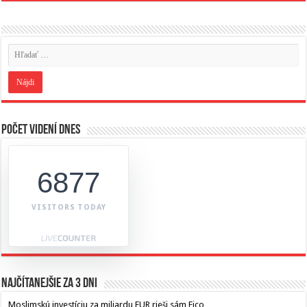
Počet videní dnes
6877
VISITORS TODAY
Najčítanejšie za 3 dni
Moslimskú investíciu za miliardu EUR rieši sám Fico,…