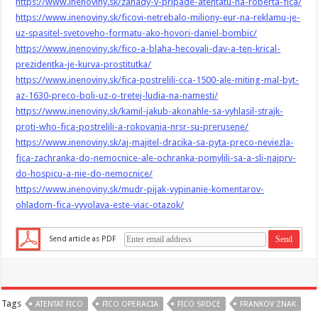
https://www.inenoviny.sk/zahady-v-pripade-atentatu-na-roberta-fica/
https://www.inenoviny.sk/ficovi-netrebalo-miliony-eur-na-reklamu-je-
uz-spasitel-svetoveho-formatu-ako-hovori-daniel-bombic/
https://www.inenoviny.sk/fico-a-blaha-hecovali-dav-a-ten-krical-
prezidentka-je-kurva-prostitutka/
https://www.inenoviny.sk/fica-postrelili-cca-1500-ale-miting-mal-byt-
az-1630-preco-boli-uz-o-tretej-ludia-na-namesti/
https://www.inenoviny.sk/kamil-jakub-akonahle-sa-vyhlasil-strajk-
proti-who-fica-postrelili-a-rokovania-nrsr-su-prerusene/
https://www.inenoviny.sk/aj-majitel-dracika-sa-pyta-preco-neviezla-
fica-zachranka-do-nemocnice-ale-ochranka-pomylili-sa-a-sli-najprv-
do-hospicu-a-nie-do-nemocnice/
https://www.inenoviny.sk/mudr-pijak-vypinanie-komentarov-
ohladom-fica-vyvolava-este-viac-otazok/
Send article as PDF
Tags
ATENTAT FICO
FICO OPERACIA
FICO SRDCE
FRANKOV ZNAK