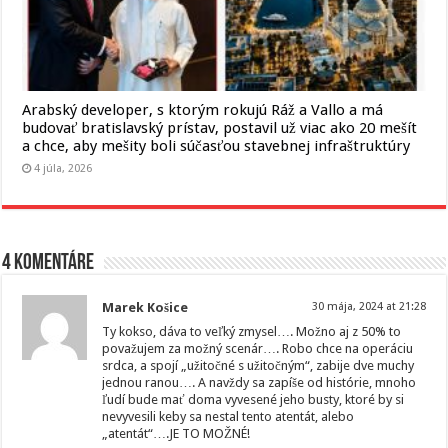
Arabský developer, s ktorým rokujú Ráž a Vallo a má
budovať bratislavský prístav, postavil už viac ako 20 mešít
a chce, aby mešity boli súčasťou stavebnej infraštruktúry
4 júla, 2026
4 komentáre
Marek Košice
30 mája, 2024 at 21:28
Ty kokso, dáva to veľký zmysel…. Možno aj z 50% to
považujem za možný scenár…. Robo chce na operáciu
srdca, a spojí „užitočné s užitočným“, zabije dve muchy
jednou ranou…. A navždy sa zapíše od histórie, mnoho
ľudí bude mať doma vyvesené jeho busty, ktoré by si
nevyvesili keby sa nestal tento atentát, alebo
„atentát“….JE TO MOŽNÉ!