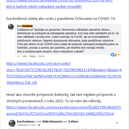
https://www.forbes.sk/lekarka-chodi-do-vojnovych-zon-su-veci-
ktore-ludom-nikdy-nebudem-vediet-vysvetlit/
Eva Kušiková videla ako cestu z pandémie Očkovanie na COVID-19.
https://www.facebook.com/story.php?
story_fbid=367572961823837&id=102596598321476&paipv=0&eav=A
fYIQODbzxFkHr5aYNFAz60rYX1K2NRSQCo92RhvbSXXWw6Ar1tU5H1H
50qyj0wsz-Q&_rdr
Hneď ako otvoríte príspevok doktorky, tak tam nájdete príspevok o
streľných poraneniach z roku 2023. To sú nám ale náhody.
https://www.facebook.com/eva.kusikova/posts/pfbid031VRcMpMZFr
wvxioD9vYsSxifZ5vStZyxjW5XJ2d6xZVpUbDJ3iCgkMK2XNGYt3pvl