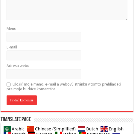
Meno
E-mail
Adresa webu
Uložiť moje meno, e-mail a webovú stránku v tomto prehliadači
pre moje budúce komentáre.
Translate page
Arabic
Chinese (Simplified)
Dutch
English