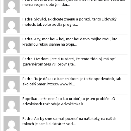
menia svojimi dobrými sku...
Padre: Slováci, ak chcete zmenu a poraziť tento židovský
moloch, tak volte podľa progra...
Padre: A ty, mor ho! – hoj, mor ho! detvo môjho rodu, kto
kradmou rukou siahne na tvoju...
Padre: Uvedomujete si tu všetci, že tento židoloj, má byť
guvernérom SNB ?! Porovnajte...
Padre: Tu je dôkaz o Kamenickom, je to židopodvodník, tak
ako celý Smer. https://www.hl...
Popelka: Lenže nemá to kto urobiť, to je ten problém. O
advokátoch rozhoduje Advokátska k...
Padre: Asi by sme sa mali pozrieť na naše toky, na našich
tokoch je samá elektráreň vod...