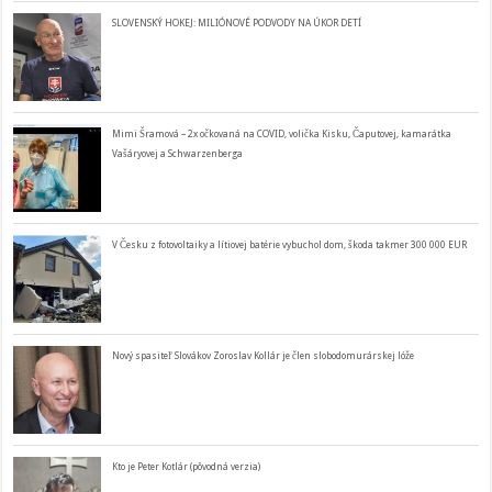
SLOVENSKÝ HOKEJ: MILIÓNOVÉ PODVODY NA ÚKOR DETÍ
Mimi Šramová – 2x očkovaná na COVID, volička Kisku, Čaputovej, kamarátka
Vašáryovej a Schwarzenberga
V Česku z fotovoltaiky a lítiovej batérie vybuchol dom, škoda takmer 300 000 EUR
Nový spasiteľ Slovákov Zoroslav Kollár je člen slobodomurárskej lóže
Kto je Peter Kotlár (pôvodná verzia)