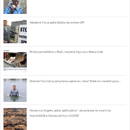
Podvodník Fico je podľa Babiša vlastníkom SPP
Milióny pre kafilérku v Mojši, majitelia figurujú v Rotary clube
Oklamal Fico ľudí aj vymyslenou operáciou srdca? Nikde mu nevidieť jazvu…
Horiace Los Angeles, požiar podľa plánu? ..ako príprava na smart city
SmartLA2028 a Olympijské hry v LA 2028?