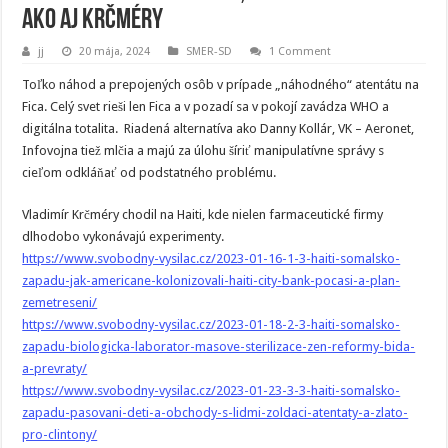
ako aj Krčméry
jj
20 mája, 2024
SMER-SD
1 Comment
Toľko náhod a prepojených osôb v prípade „náhodného“ atentátu na
Fica. Celý svet rieši len Fica a v pozadí sa v pokojí zavádza WHO a
digitálna totalita. Riadená alternatíva ako Danny Kollár, VK – Aeronet,
Infovojna tiež mlčia a majú za úlohu šíriť manipulatívne správy s
cieľom odkláňať od podstatného problému.
Vladimír Krčméry chodil na Haiti, kde nielen farmaceutické firmy
dlhodobo vykonávajú experimenty.
https://www.svobodny-vysilac.cz/2023-01-16-1-3-haiti-somalsko-
zapadu-jak-americane-kolonizovali-haiti-city-bank-pocasi-a-plan-
zemetreseni/
https://www.svobodny-vysilac.cz/2023-01-18-2-3-haiti-somalsko-
zapadu-biologicka-laborator-masove-sterilizace-zen-reformy-bida-
a-prevraty/
https://www.svobodny-vysilac.cz/2023-01-23-3-3-haiti-somalsko-
zapadu-pasovani-deti-a-obchody-s-lidmi-zoldaci-atentaty-a-zlato-
pro-clintony/