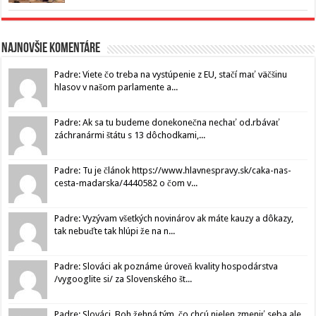
Najnovšie komentáre
Padre: Viete čo treba na vystúpenie z EU, stačí mať väčšinu
hlasov v našom parlamente a...
Padre: Ak sa tu budeme donekonečna nechať od.rbávať
záchranármi štátu s 13 dôchodkami,...
Padre: Tu je článok https://www.hlavnespravy.sk/caka-nas-
cesta-madarska/4440582 o čom v...
Padre: Vyzývam všetkých novinárov ak máte kauzy a dôkazy,
tak nebuďte tak hlúpi že na n...
Padre: Slováci ak poznáme úroveň kvality hospodárstva
/vygooglite si/ za Slovenského št...
Padre: Slováci, Boh žehná tým, čo chcú nielen zmeniť seba ale