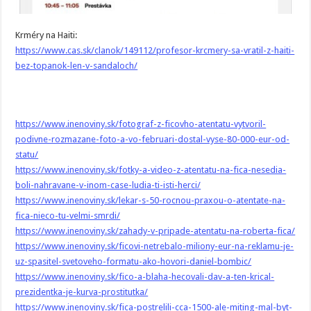
Krméry na Haiti:
https://www.cas.sk/clanok/149112/profesor-krcmery-sa-vratil-z-haiti-
bez-topanok-len-v-sandaloch/
https://www.inenoviny.sk/fotograf-z-ficovho-atentatu-vytvoril-
podivne-rozmazane-foto-a-vo-februari-dostal-vyse-80-000-eur-od-
statu/
https://www.inenoviny.sk/fotky-a-video-z-atentatu-na-fica-nesedia-
boli-nahravane-v-inom-case-ludia-ti-isti-herci/
https://www.inenoviny.sk/lekar-s-50-rocnou-praxou-o-atentate-na-
fica-nieco-tu-velmi-smrdi/
https://www.inenoviny.sk/zahady-v-pripade-atentatu-na-roberta-fica/
https://www.inenoviny.sk/ficovi-netrebalo-miliony-eur-na-reklamu-je-
uz-spasitel-svetoveho-formatu-ako-hovori-daniel-bombic/
https://www.inenoviny.sk/fico-a-blaha-hecovali-dav-a-ten-krical-
prezidentka-je-kurva-prostitutka/
https://www.inenoviny.sk/fica-postrelili-cca-1500-ale-miting-mal-byt-