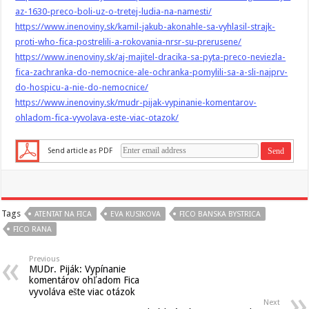
az-1630-preco-boli-uz-o-tretej-ludia-na-namesti/
https://www.inenoviny.sk/kamil-jakub-akonahle-sa-vyhlasil-strajk-
proti-who-fica-postrelili-a-rokovania-nrsr-su-prerusene/
https://www.inenoviny.sk/aj-majitel-dracika-sa-pyta-preco-neviezla-
fica-zachranka-do-nemocnice-ale-ochranka-pomylili-sa-a-sli-najprv-
do-hospicu-a-nie-do-nemocnice/
https://www.inenoviny.sk/mudr-pijak-vypinanie-komentarov-
ohladom-fica-vyvolava-este-viac-otazok/
Send article as PDF
Tags
ATENTAT NA FICA
EVA KUSIKOVA
FICO BANSKA BYSTRICA
FICO RANA
Previous
MUDr. Piják: Vypínanie
komentárov ohľadom Fica
vyvoláva ešte viac otázok
Next