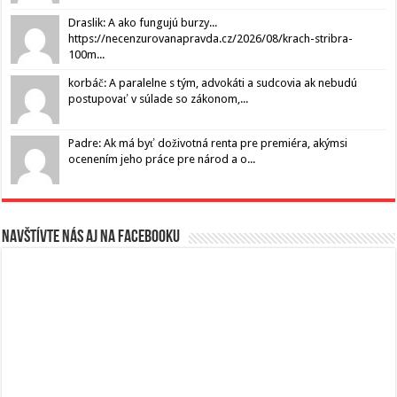
Draslik: A ako fungujú burzy...
https://necenzurovanapravda.cz/2026/08/krach-stribra-
100m...
korbáč: A paralelne s tým, advokáti a sudcovia ak nebudú
postupovať v súlade so zákonom,...
Padre: Ak má byť doživotná renta pre premiéra, akýmsi
ocenením jeho práce pre národ a o...
Navštívte nás aj na Facebooku