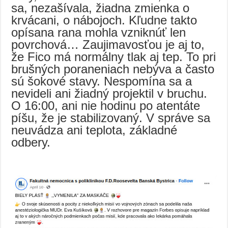
sa, nezašívala, žiadna zmienka o
krvácani, o nábojoch. Kľudne takto
opísana rana mohla vzniknúť len
povrchová… Zaujimavosťou je aj to,
že Fico má normálny tlak aj tep. To pri
brušných poraneniach nebýva a často
sú šokové stavy. Nespomína sa a
nevideli ani žiadný projektil v bruchu.
O 16:00, ani nie hodinu po atentáte
píšu, že je stabilizovaný. V správe sa
neuvádza ani teplota, základné
odbery.