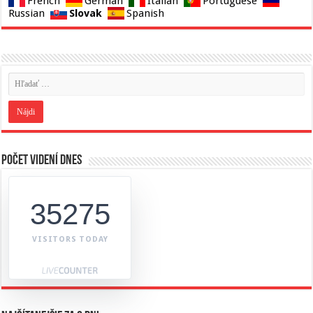
French
German
Italian
Portuguese
Slovak
Russian
Spanish
Počet videní dnes
35275
VISITORS TODAY