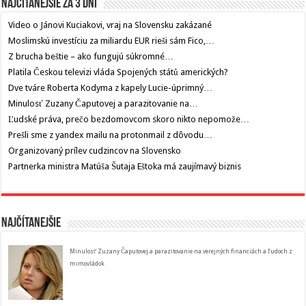
Najčítanejšie za 3 dni
Video o Jánovi Kuciakovi, vraj na Slovensku zakázané
Moslimskú investíciu za miliardu EUR rieši sám Fico,…
Z brucha beštie – ako fungujú súkromné…
Platila Českou televizi vláda Spojených států amerických?
Dve tváre Roberta Kodyma z kapely Lucie-úprimný…
Minulosť Zuzany Čaputovej a parazitovanie na…
Ľudské práva, prečo bezdomovcom skoro nikto nepomože…
Prešli sme z yandex mailu na protonmail z dôvodu…
Organizovaný prílev cudzincov na Slovensko
Partnerka ministra Matúša Šutaja Eštoka má zaujímavý biznis
Najčítanejšie
Minulosť Zuzany Čaputovej a parazitovanie na verejných financiách a ľudoch z
mimovládok