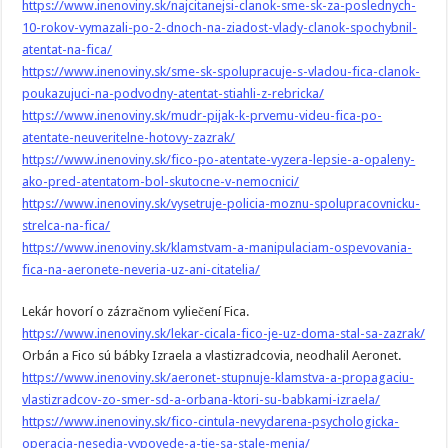
https://www.inenoviny.sk/najcitanejsi-clanok-sme-sk-za-poslednych-
10-rokov-vymazali-po-2-dnoch-na-ziadost-vlady-clanok-spochybnil-
atentat-na-fica/
https://www.inenoviny.sk/sme-sk-spolupracuje-s-vladou-fica-clanok-
poukazujuci-na-podvodny-atentat-stiahli-z-rebricka/
https://www.inenoviny.sk/mudr-pijak-k-prvemu-videu-fica-po-
atentate-neuveritelne-hotovy-zazrak/
https://www.inenoviny.sk/fico-po-atentate-vyzera-lepsie-a-opaleny-
ako-pred-atentatom-bol-skutocne-v-nemocnici/
https://www.inenoviny.sk/vysetruje-policia-moznu-spolupracovnicku-
strelca-na-fica/
https://www.inenoviny.sk/klamstvam-a-manipulaciam-ospevovania-
fica-na-aeronete-neveria-uz-ani-citatelia/
Lekár hovorí o zázračnom vyliečení Fica.
https://www.inenoviny.sk/lekar-cicala-fico-je-uz-doma-stal-sa-zazrak/
Orbán a Fico sú bábky Izraela a vlastizradcovia, neodhalil Aeronet.
https://www.inenoviny.sk/aeronet-stupnuje-klamstva-a-propagaciu-
vlastizradcov-zo-smer-sd-a-orbana-ktori-su-babkami-izraela/
https://www.inenoviny.sk/fico-cintula-nevydarena-psychologicka-
operacia-nesedia-vypovede-a-tie-sa-stale-menia/