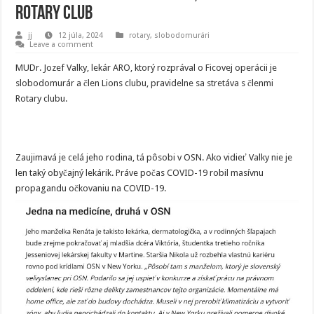
Rotary club
jj
12 júla, 2024
rotary
,
slobodomurári
Leave a comment
MUDr. Jozef Valky, lekár ARO, ktorý rozprával o Ficovej operácii je
slobodomurár a člen Lions clubu, pravidelne sa stretáva s členmi
Rotary clubu.
Zaujimavá je celá jeho rodina, tá pôsobi v OSN. Ako vidieť Valky nie je
len taký obyčajný lekárik. Práve počas COVID-19 robil masívnu
propagandu očkovaniu na COVID-19.