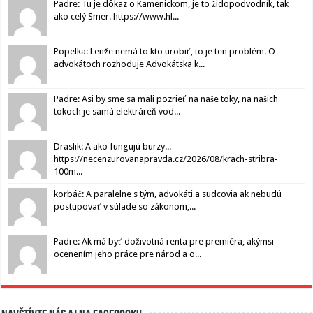
Padre: Tu je dôkaz o Kamenickom, je to židopodvodník, tak
ako celý Smer. https://www.hl...
Popelka: Lenže nemá to kto urobiť, to je ten problém. O
advokátoch rozhoduje Advokátska k...
Padre: Asi by sme sa mali pozrieť na naše toky, na našich
tokoch je samá elektráreň vod...
Draslik: A ako fungujú burzy...
https://necenzurovanapravda.cz/2026/08/krach-stribra-
100m...
korbáč: A paralelne s tým, advokáti a sudcovia ak nebudú
postupovať v súlade so zákonom,...
Padre: Ak má byť doživotná renta pre premiéra, akýmsi
ocenením jeho práce pre národ a o...