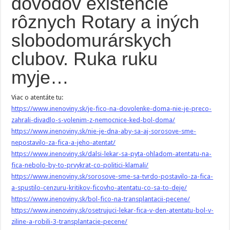
dôvodov existencie
rôznych Rotary a iných
slobodomurárskych
clubov. Ruka ruku
myje…
Viac o atentáte tu:
https://www.inenoviny.sk/je-fico-na-dovolenke-doma-nie-je-preco-
zahrali-divadlo-s-volenim-z-nemocnice-ked-bol-doma/
https://www.inenoviny.sk/nie-je-dna-aby-sa-aj-sorosove-sme-
nepostavilo-za-fica-a-jeho-atentat/
https://www.inenoviny.sk/dalsi-lekar-sa-pyta-ohladom-atentatu-na-
fica-nebolo-by-to-prvykrat-co-politici-klamali/
https://www.inenoviny.sk/sorosove-sme-sa-tvrdo-postavilo-za-fica-
a-spustilo-cenzuru-kritikov-ficovho-atentatu-co-sa-to-deje/
https://www.inenoviny.sk/bol-fico-na-transplantacii-pecene/
https://www.inenoviny.sk/osetrujuci-lekar-fica-v-den-atentatu-bol-v-
ziline-a-robili-3-transplantacie-pecene/