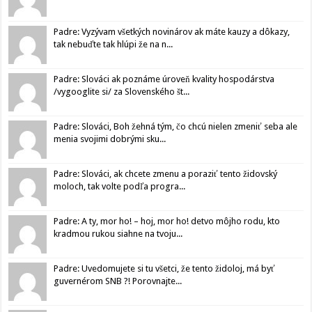
Padre: Vyzývam všetkých novinárov ak máte kauzy a dôkazy,
tak nebuďte tak hlúpi že na n...
Padre: Slováci ak poznáme úroveň kvality hospodárstva
/vygooglite si/ za Slovenského št...
Padre: Slováci, Boh žehná tým, čo chcú nielen zmeniť seba ale
menia svojimi dobrými sku...
Padre: Slováci, ak chcete zmenu a poraziť tento židovský
moloch, tak volte podľa progra...
Padre: A ty, mor ho! – hoj, mor ho! detvo môjho rodu, kto
kradmou rukou siahne na tvoju...
Padre: Uvedomujete si tu všetci, že tento židoloj, má byť
guvernérom SNB ?! Porovnajte...