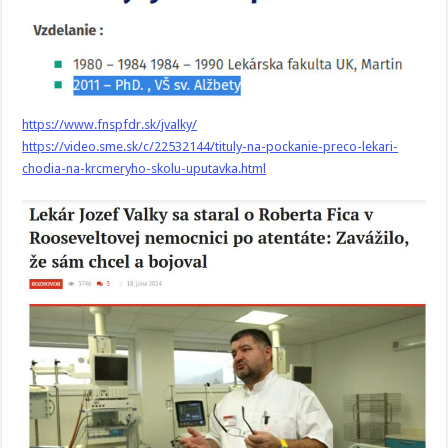
https://www.fnspfdr.sk/jvalky/
https://video.sme.sk/c/22532144/tituly-na-pockanie-preco-lekari-
chodia-na-krcmeryho-skolu-uputavka.html