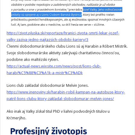
https://zivot.pluska.sk/reportaze/hranici-zivota-smrti-lekar-jozef-
valky-zaziva-jedno-najtazsich-obdobi-kariery/3
Členmi slobodomurárskeho clubu Lions sú aj Harabin a Róbert Mistrík.
Svoje slobodomurárske aktivity zakrývajú charitatívnou činnosťou,
podobne ako maltézski rytieri.
https://actual-news.wixsite.com/news/post/lions-club-
harabi%C5%88%C3%A1k-a-mistr%C3%ADk
Lions club zakladal slobodomurár Melvin Jones.
https://www.inenoviny.sk/harabin-robil-kampan-na-autobuse-ktory-
patril-lions-clubu-ktory-zakladal-slobodomurar-melvin-jones/
Ako inak aj Valky získal titul PhD v liahni podvodných titulov u
Krčmerýho.