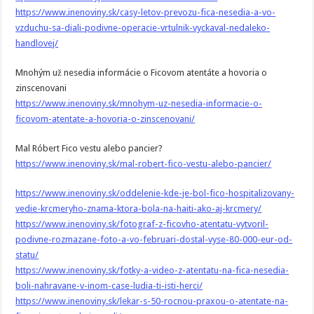
https://www.inenoviny.sk/casy-letov-prevozu-fica-nesedia-a-vo-
vzduchu-sa-diali-podivne-operacie-vrtulnik-vyckaval-nedaleko-
handlovej/
Mnohým už nesedia informácie o Ficovom atentáte a hovoria o
zinscenovani
https://www.inenoviny.sk/mnohym-uz-nesedia-informacie-o-
ficovom-atentate-a-hovoria-o-zinscenovani/
Mal Róbert Fico vestu alebo pancier?
https://www.inenoviny.sk/mal-robert-fico-vestu-alebo-pancier/
https://www.inenoviny.sk/oddelenie-kde-je-bol-fico-hospitalizovany-
vedie-krcmeryho-znama-ktora-bola-na-haiti-ako-aj-krcmery/
https://www.inenoviny.sk/fotograf-z-ficovho-atentatu-vytvoril-
podivne-rozmazane-foto-a-vo-februari-dostal-vyse-80-000-eur-od-
statu/
https://www.inenoviny.sk/fotky-a-video-z-atentatu-na-fica-nesedia-
boli-nahravane-v-inom-case-ludia-ti-isti-herci/
https://www.inenoviny.sk/lekar-s-50-rocnou-praxou-o-atentate-na-