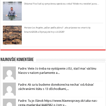
Oklamal Fico ľudí aj vymyslenou operáciou srdca? Nikde mu nevidieť jazvu…
Horiace Los Angeles, požiar podľa plánu? ..ako príprava na smart city
SmartLA2028 a Olympijské hry v LA 2028?
Najnovšie komentáre
Padre: Viete čo treba na vystúpenie z EU, stačí mať väčšinu
hlasov v našom parlamente a...
Padre: Ak sa tu budeme donekonečna nechať od.rbávať
záchranármi štátu s 13 dôchodkami,...
Padre: Tu je článok https://www.hlavnespravy.sk/caka-nas-
cesta-madarska/4440582 o čom v...