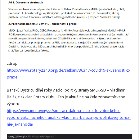
zdroj:
https://www.rotary2240.org/de/setkani/36347-covid19-skusenosti-z-
praxe
Banskú Bystricu dlhé roky viedol politiky strany SMER-SD – Vladimír
Baláž, tiež člen Rotary clubu. Ten je aktuálne na čele zdravotníckeho
výboru.
https://www.inenoviny.sk/smeraci-dali-na-celo-zdravotnickeho-
vyboru-vakcinacneho-fanatika-vladimira-balaza-po-dolinkovej-to-uz-
nie-je-nahoda/