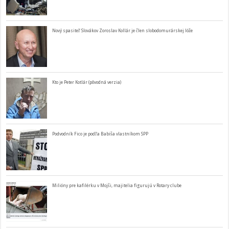
Nový spasiteľ Slovákov Zoroslav Kollár je člen slobodomurárskej lóže
Kto je Peter Kotlár (pôvodná verzia)
Podvodník Fico je podľa Babiša vlastníkom SPP
Milióny pre kafilérku v Mojši, majitelia figurujú v Rotary clube