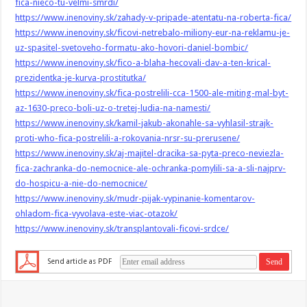
fica-nieco-tu-velmi-smrdi/
https://www.inenoviny.sk/zahady-v-pripade-atentatu-na-roberta-fica/
https://www.inenoviny.sk/ficovi-netrebalo-miliony-eur-na-reklamu-je-
uz-spasitel-svetoveho-formatu-ako-hovori-daniel-bombic/
https://www.inenoviny.sk/fico-a-blaha-hecovali-dav-a-ten-krical-
prezidentka-je-kurva-prostitutka/
https://www.inenoviny.sk/fica-postrelili-cca-1500-ale-miting-mal-byt-
az-1630-preco-boli-uz-o-tretej-ludia-na-namesti/
https://www.inenoviny.sk/kamil-jakub-akonahle-sa-vyhlasil-strajk-
proti-who-fica-postrelili-a-rokovania-nrsr-su-prerusene/
https://www.inenoviny.sk/aj-majitel-dracika-sa-pyta-preco-neviezla-
fica-zachranka-do-nemocnice-ale-ochranka-pomylili-sa-a-sli-najprv-
do-hospicu-a-nie-do-nemocnice/
https://www.inenoviny.sk/mudr-pijak-vypinanie-komentarov-
ohladom-fica-vyvolava-este-viac-otazok/
https://www.inenoviny.sk/transplantovali-ficovi-srdce/
Send article as PDF