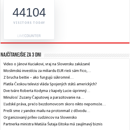
44104
VISITORS TODAY
Najčítanejšie za 3 dni
Video o Jánovi Kuciakovi, vraj na Slovensku zakázané
Moslimskú investíciu za miliardu EUR rieši sám Fico,…
Z brucha beštie – ako fungujú súkromné…
Platila Českou televizi vláda Spojených států amerických?
Dve tváre Roberta Kodyma z kapely Lucie-úprimný…
Minulosť Zuzany Čaputovej a parazitovanie na…
Ľudské práva, prečo bezdomovcom skoro nikto nepomože…
Prešli sme z yandex mailu na protonmail z dôvodu…
Organizovaný prílev cudzincov na Slovensko
Partnerka ministra Matúša Šutaja Eštoka má zaujímavý biznis