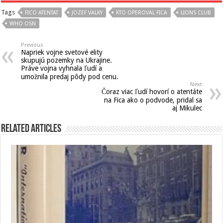
Tags
FICO ATENTAT
JOZEF VALKY
KTO OPEROVAL FICA
LIONS CLUB
WHO OSN
Previous
Napriek vojne svetové elity
skupujú pozemky na Ukrajine.
Práve vojna vyhnala ľudí a
umožnila predaj pôdy pod cenu.
Next
Čoraz viac ľudí hovorí o atentáte
na Fica ako o podvode, pridal sa
aj Mikulec
Related Articles