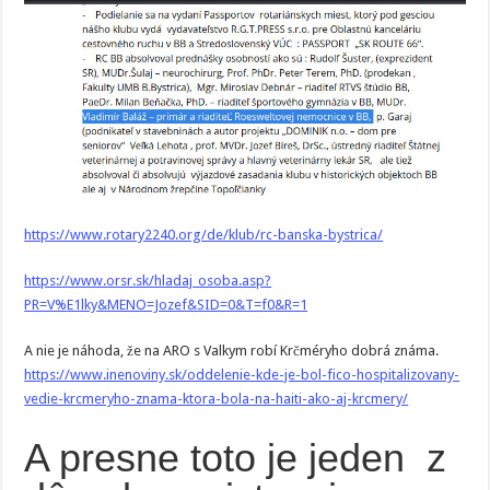
https://www.rotary2240.org/de/klub/rc-banska-bystrica/
https://www.orsr.sk/hladaj_osoba.asp?
PR=V%E1lky&MENO=Jozef&SID=0&T=f0&R=1
A nie je náhoda, že na ARO s Valkym robí Krčméryho dobrá známa.
https://www.inenoviny.sk/oddelenie-kde-je-bol-fico-hospitalizovany-
vedie-krcmeryho-znama-ktora-bola-na-haiti-ako-aj-krcmery/
A presne toto je jeden z