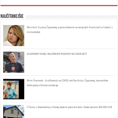
Najčítanejšie
Minulosť Zuzany Čaputovej a parazitovanie na verejných financiách a ľudoch z
mimovládok
SLOVENSKÝ HOKEJ: MILIÓNOVÉ PODVODY NA ÚKOR DETÍ
Mimi Šramová – 2x očkovaná na COVID, volička Kisku, Čaputovej, kamarátka
Vašáryovej a Schwarzenberga
V Česku z fotovoltaiky a lítiovej batérie vybuchol dom, škoda takmer 300 000 EUR