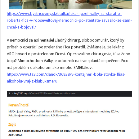
https://www.bystricoviny.sk/titulka/lekar-jozef-valky-sa-staral-o-
roberta-fica-v-rooseveltovej-nemocnici-po-atentate-zavazilo-ze-sam-
chcel-a-bojoval/
V nemocnici sa asi nenašiel žiadný chirurg, slobodomurár, ktorý by
príbeh o operácii postreleného Fica potvrdil. Zvláštne je, že lekár z
ARO hovorí o postrelenom Ficovi. Operovali ho chirurgovia, tí sa čoho
boja? Mimochodom Valky je odborník na transplantácie pečene. Fico
má problém s alkoholom ako mnoho SMERákov.
https://www.ta3.com/clanok/36838/v-kontajneri-bola-stovka-flias-
alkoholu-vraj-z-klubu-smeru