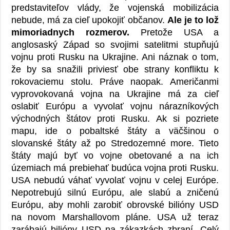
predstaviteľov vlády, že vojenská mobilizácia
nebude, má za cieľ upokojiť občanov.
Ale je to lož
mimoriadnych rozmerov.
Pretože USA a
anglosaský Západ so svojimi satelitmi stupňujú
vojnu proti Rusku na Ukrajine. Ani náznak o tom,
že by sa snažili priviesť obe strany konfliktu k
rokovaciemu stolu. Práve naopak. Američanmi
vyprovokovaná vojna na Ukrajine má za cieľ
oslabiť Európu a vyvolať vojnu nárazníkových
východných štátov proti Rusku. Ak si pozriete
mapu, ide o pobaltské štáty a väčšinou o
slovanské štáty až po Stredozemné more. Tieto
štáty majú byť vo vojne obetované a na ich
územiach má prebiehať budúca vojna proti Rusku.
USA nebudú váhať vyvolať vojnu v celej Európe.
Nepotrebujú silnú Európu, ale slabú a zničenú
Európu, aby mohli zarobiť obrovské bilióny USD
na novom Marshallovom pláne. USA už teraz
zarábajú bilióny USD na zákazkách zbraní. Celý