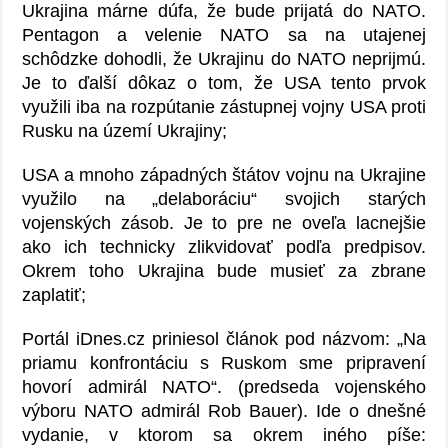
Ukrajina márne dúfa, že bude prijatá do NATO.
Pentagon a velenie NATO sa na utajenej
schôdzke dohodli, že Ukrajinu do NATO neprijmú.
Je to ďalší dôkaz o tom, že USA tento prvok
využili iba na rozpútanie zástupnej vojny USA proti
Rusku na území Ukrajiny;
USA a mnoho západných štátov vojnu na Ukrajine
využilo na „delaboráciu“ svojich starých
vojenských zásob. Je to pre ne oveľa lacnejšie
ako ich technicky zlikvidovať podľa predpisov.
Okrem toho Ukrajina bude musieť za zbrane
zaplatiť;
Portál iDnes.cz priniesol článok pod názvom: „Na
priamu konfrontáciu s Ruskom sme pripravení
hovorí admirál NATO“. (predseda vojenského
výboru NATO admirál Rob Bauer). Ide o dnešné
vydanie, v ktorom sa okrem iného píše: