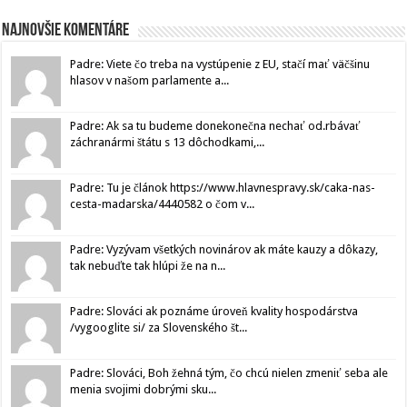
Najnovšie komentáre
Padre: Viete čo treba na vystúpenie z EU, stačí mať väčšinu
hlasov v našom parlamente a...
Padre: Ak sa tu budeme donekonečna nechať od.rbávať
záchranármi štátu s 13 dôchodkami,...
Padre: Tu je článok https://www.hlavnespravy.sk/caka-nas-
cesta-madarska/4440582 o čom v...
Padre: Vyzývam všetkých novinárov ak máte kauzy a dôkazy,
tak nebuďte tak hlúpi že na n...
Padre: Slováci ak poznáme úroveň kvality hospodárstva
/vygooglite si/ za Slovenského št...
Padre: Slováci, Boh žehná tým, čo chcú nielen zmeniť seba ale
menia svojimi dobrými sku...