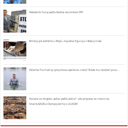
Podvodník Fico je podľa Babiša vlastníkom SPP
Milióny pre kafilérku v Mojši, majitelia figurujú v Rotary clube
Oklamal Fico ľudí aj vymyslenou operáciou srdca? Nikde mu nevidieť jazvu…
Horiace Los Angeles, požiar podľa plánu? ..ako príprava na smart city
SmartLA2028 a Olympijské hry v LA 2028?