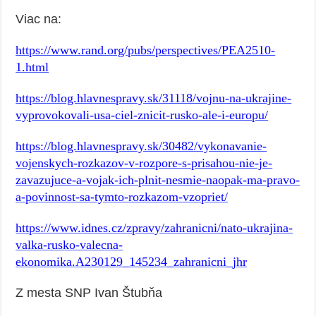
Viac na:
https://www.rand.org/pubs/perspectives/PEA2510-
1.html
https://blog.hlavnespravy.sk/31118/vojnu-na-ukrajine-
vyprovokovali-usa-ciel-znicit-rusko-ale-i-europu/
https://blog.hlavnespravy.sk/30482/vykonavanie-
vojenskych-rozkazov-v-rozpore-s-prisahou-nie-je-
zavazujuce-a-vojak-ich-plnit-nesmie-naopak-ma-pravo-
a-povinnost-sa-tymto-rozkazom-vzopriet/
https://www.idnes.cz/zpravy/zahranicni/nato-ukrajina-
valka-rusko-valecna-
ekonomika.A230129_145234_zahranicni_jhr
Z mesta SNP Ivan Štubňa