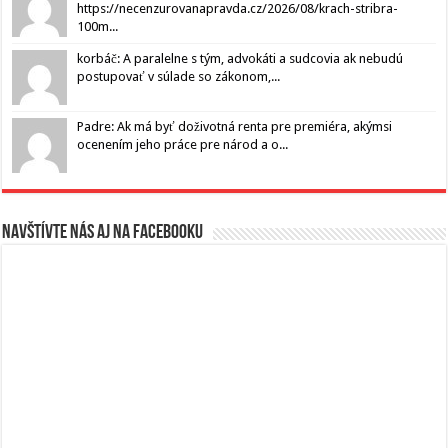
https://necenzurovanapravda.cz/2026/08/krach-stribra-
100m...
korbáč: A paralelne s tým, advokáti a sudcovia ak nebudú
postupovať v súlade so zákonom,...
Padre: Ak má byť doživotná renta pre premiéra, akýmsi
ocenením jeho práce pre národ a o...
Navštívte nás aj na Facebooku