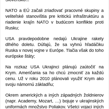
NATO a EÚ začali zriaďovať pracovné skupiny a
veliteľské stanovištia pre kritickú infraštruktúru a
riadenie krajín NATO v budúcom konflikte proti
Rusku;
USA pravdepodobne nedajú Ukrajine rakety
dlhého doletu. Dúfajú, že sa vyhnú hľadáčiku
Ruska v novej vojne v Európe. Tlačia však do toho
európske štáty;
Na rozkaz USA Ukrajinci plánujú zaútočiť na
Krym. Američania sa ho chcú zmocniť za každú
cenu. Už v roku 2010 plánovali využiť Krym ako
svoju námornú základňu;
Okrem amerických a iných západných žoldnierov
(napr. Academy, Mozart, …) bojuje v ukrajinských
uniformách množstvo Poliakov. Všetci vojaci iných