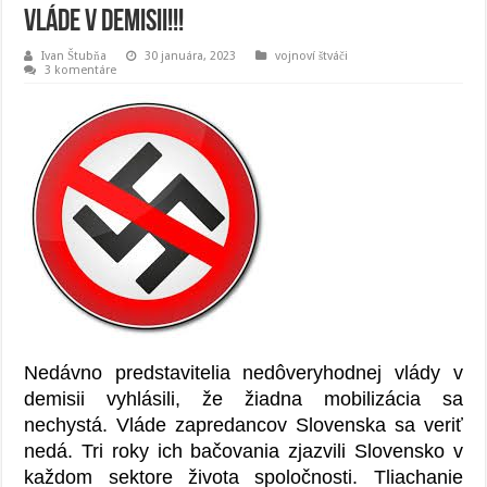
vláde v demisii!!!
Ivan Štubňa
30 januára, 2023
vojnoví štváči
3 komentáre
Nedávno predstavitelia nedôveryhodnej vlády v
demisii vyhlásili, že žiadna mobilizácia sa
nechystá. Vláde zapredancov Slovenska sa veriť
nedá. Tri roky ich bačovania zjazvili Slovensko v
každom sektore života spoločnosti. Tliachanie