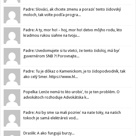
Padre: Slováci, ak chcete zmenu a poraziť tento židovský
moloch, tak volte podľa progra...
Padre: A ty, mor ho! – hoj, mor ho! detvo môjho rodu, kto
kradmou rukou siahne na tvoju...
Padre: Uvedomujete si tu všetci, že tento židoloj, má byť
guvernérom SNB ?! Porovnajte...
Padre: Tu je dôkaz o Kamenickom, je to židopodvodník, tak
ako celý Smer. https://www.hl...
Popelka: Lenže nemá to kto urobiť, to je ten problém. O
advokátoch rozhoduje Advokátska k...
Padre: Asi by sme sa mali pozrieť na naše toky, na našich
tokoch je samá elektráreň vod...
Draslik: A ako fungujú burzy...