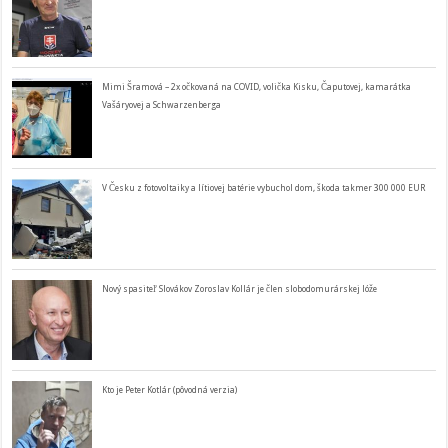
Mimi Šramová – 2x očkovaná na COVID, volička Kisku, Čaputovej, kamarátka
Vašáryovej a Schwarzenberga
V Česku z fotovoltaiky a lítiovej batérie vybuchol dom, škoda takmer 300 000 EUR
Nový spasiteľ Slovákov Zoroslav Kollár je člen slobodomurárskej lóže
Kto je Peter Kotlár (pôvodná verzia)