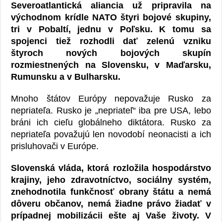
Severoatlantická aliancia už pripravila na
východnom krídle NATO štyri bojové skupiny,
tri v Pobaltí, jednu v Poľsku. K tomu sa
spojenci tiež rozhodli dať zelenú vzniku
štyroch nových bojových skupín
rozmiestnených na Slovensku, v Maďarsku,
Rumunsku a v Bulharsku.
Mnoho štátov Európy nepovažuje Rusko za
nepriateľa. Rusko je „nepriateľ“ iba pre USA, lebo
bráni ich cieľu globálneho diktátora. Rusko za
nepriateľa považujú len novodobí neonacisti a ich
prisluhovači v Európe.
Slovenská vláda, ktorá rozložila hospodárstvo
krajiny, jeho zdravotníctvo, sociálny systém,
znehodnotila funkčnosť obrany štátu a nemá
dôveru občanov, nemá žiadne právo žiadať v
prípadnej mobilizácii ešte aj Vaše životy. V