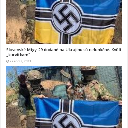
Slovenské Migy-29 dodané na Ukrajinu sú nefunkčné. Kvôli
„kurvítkam“.
27 apríla, 2023