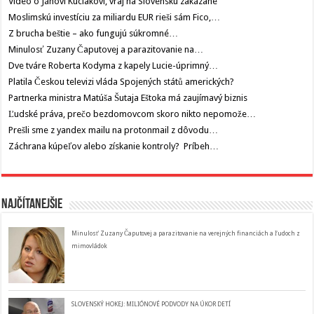
Video o Jánovi Kuciakovi, vraj na Slovensku zakázané
Moslimskú investíciu za miliardu EUR rieši sám Fico,…
Z brucha beštie – ako fungujú súkromné…
Minulosť Zuzany Čaputovej a parazitovanie na…
Dve tváre Roberta Kodyma z kapely Lucie-úprimný…
Platila Českou televizi vláda Spojených států amerických?
Partnerka ministra Matúša Šutaja Eštoka má zaujímavý biznis
Ľudské práva, prečo bezdomovcom skoro nikto nepomože…
Prešli sme z yandex mailu na protonmail z dôvodu…
Záchrana kúpeľov alebo získanie kontroly? Príbeh…
Najčítanejšie
Minulosť Zuzany Čaputovej a parazitovanie na verejných financiách a ľudoch z
mimovládok
SLOVENSKÝ HOKEJ: MILIÓNOVÉ PODVODY NA ÚKOR DETÍ