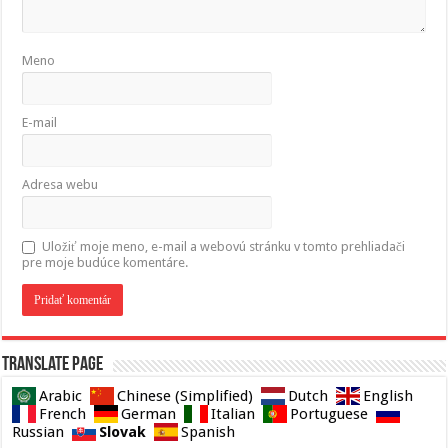
Meno
E-mail
Adresa webu
Uložiť moje meno, e-mail a webovú stránku v tomto prehliadači
pre moje budúce komentáre.
Translate page
Arabic
Chinese (Simplified)
Dutch
English
French
German
Italian
Portuguese
Slovak
Russian
Spanish