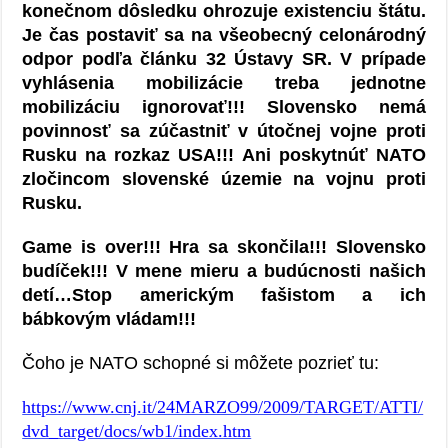
konečnom dôsledku ohrozuje existenciu štátu.
Je čas postaviť sa na všeobecný celonárodný
odpor podľa článku 32 Ústavy SR. V prípade
vyhlásenia mobilizácie treba jednotne
mobilizáciu ignorovať!!! Slovensko nemá
povinnosť sa zúčastniť v útočnej vojne proti
Rusku na rozkaz USA!!! Ani poskytnúť NATO
zločincom slovenské územie na vojnu proti
Rusku.
Game is over!!! Hra sa skončila!!! Slovensko
budíček!!! V mene mieru a budúcnosti našich
detí…Stop americkým fašistom a ich
bábkovým vládam!!!
Čoho je NATO schopné si môžete pozrieť tu:
https://www.cnj.it/24MARZO99/2009/TARGET/ATTI/
dvd_target/docs/wb1/index.htm