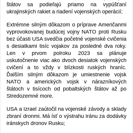
štátov sa podieľajú priamo na vypúšťaní
ukrajinských rakiet a riadení vojenských operácií;
Extrémne silným dôkazom o príprave Američanmi
vyprovokovanej budúcej vojny NATO proti Rusku
bez účasti USA svedčia početné vojenské cvičenia
s desiatkami tisíc vojakov za posledné dva roky.
Len v prvom polroku 2023 sa plánuje
uskutočnenie viac ako dvoch desiatok vojenských
cvičení a to vždy v blízkosti ruských hraníc.
Ďalším silným dôkazom je umiestnenie vojsk
NATO a amerických vojsk v nárazníkových
štátoch v tisícoch od pobaltských štátov až po
Stredozemné more.
USA a Izrael zaútočil na vojenské závody a sklady
zbraní dronmi. Má ísť o výstrahu Iránu za dodávky
iránskych dronov Rusku;