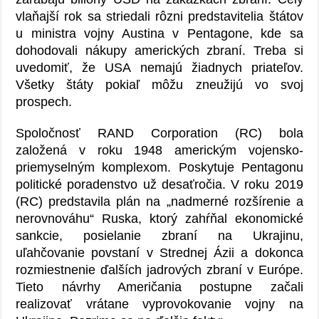
vlaňajší rok sa striedali rôzni predstavitelia štátov
u ministra vojny Austina v Pentagone, kde sa
dohodovali nákupy amerických zbraní. Treba si
uvedomiť, že USA nemajú žiadnych priateľov.
Všetky štáty pokiaľ môžu zneužijú vo svoj
prospech.
Spoločnosť RAND Corporation (RC) bola
založená v roku 1948 americkým vojensko-
priemyselným komplexom. Poskytuje Pentagonu
politické poradenstvo už desaťročia. V roku 2019
(RC) predstavila plán na „nadmerné rozšírenie a
nerovnováhu“ Ruska, ktorý zahŕňal ekonomické
sankcie, posielanie zbraní na Ukrajinu,
uľahčovanie povstaní v Strednej Ázii a dokonca
rozmiestnenie ďalších jadrových zbraní v Európe.
Tieto návrhy Američania postupne začali
realizovať vrátane vyprovokovanie vojny na