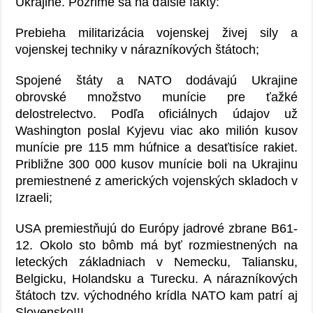
Ukrajine. Pozrime sa na ďalšie fakty:
Prebieha militarizácia vojenskej živej sily a
vojenskej techniky v nárazníkových štátoch;
Spojené štáty a NATO dodávajú Ukrajine
obrovské množstvo munície pre ťažké
delostrelectvo. Podľa oficiálnych údajov už
Washington poslal Kyjevu viac ako milión kusov
munície pre 115 mm húfnice a desaťtisíce rakiet.
Približne 300 000 kusov munície boli na Ukrajinu
premiestnené z amerických vojenských skladoch v
Izraeli;
USA premiestňujú do Európy jadrové zbrane B61-
12. Okolo sto bômb má byť rozmiestnených na
leteckých základniach v Nemecku, Taliansku,
Belgicku, Holandsku a Turecku. A nárazníkových
štátoch tzv. východného krídla NATO kam patrí aj
Slovensko!!!