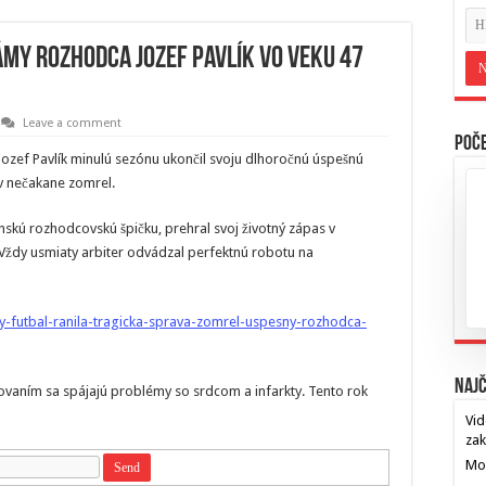
ámy rozhodca Jozef Pavlík vo veku 47
Leave a comment
Poče
ozef Pavlík minulú sezónu ukončil svoju dlhoročnú úspešnú
v nečakane zomrel.
enskú rozhodcovskú špičku, prehral svoj životný zápas v
 Vždy usmiaty arbiter odvádzal perfektnú robotu na
y-futbal-ranila-tragicka-sprava-zomrel-uspesny-rozhodca-
Najč
kovaním sa spájajú problémy so srdcom a infarkty. Tento rok
Vid
za
Mos
…