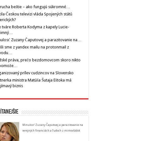
rucha beštie – ako fungujú súkromné…
tila Českou televizi vláda Spojených států
erických?
 tváre Roberta Kodyma z kapely Lucie-
rimný…
ulosť Zuzany Čaputovej a parazitovanie na…
šli sme z yandex mailu na protonmail z
vodu…
dské práva, prečo bezdomovcom skoro nikto
pomože…
anizovaný prílev cudzincov na Slovensko
tnerka ministra Matúša Šutaja Eštoka má
jímavý biznis
ítanejšie
Minulosť Zuzany Čaputovej a parazitovanie na
verejných financiách a ľudoch z mimovládok