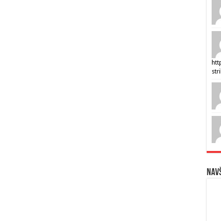
htt
str
Navš