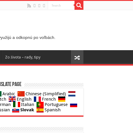
 využijú a odkopnú po voľbách.
Zo života – rady, tipy
slate page
Arabic
Chinese (Simplified)
tch
English
French
rman
Italian
Portuguese
Slovak
ssian
Spanish