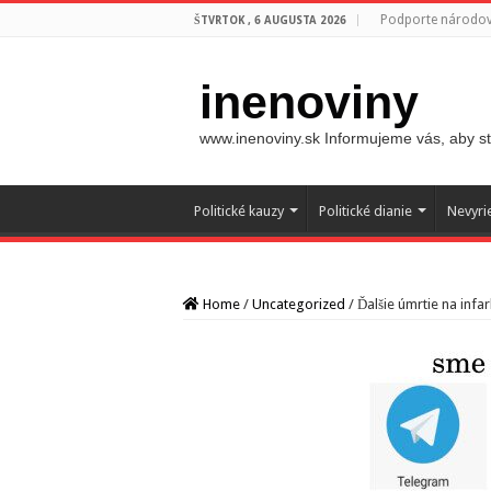
Podporte národovc
ŠTVRTOK , 6 AUGUSTA 2026
inenoviny
www.inenoviny.sk Informujeme vás, aby ste
Politické kauzy
Politické dianie
Nevyri
Home
/
Uncategorized
/
Ďalšie úmrtie na infa