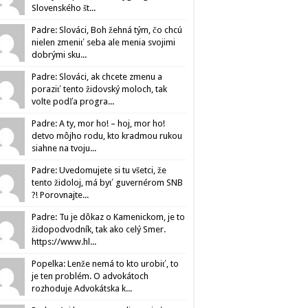
Slovenského št...
Padre: Slováci, Boh žehná tým, čo chcú
nielen zmeniť seba ale menia svojimi
dobrými sku...
Padre: Slováci, ak chcete zmenu a
poraziť tento židovský moloch, tak
volte podľa progra...
Padre: A ty, mor ho! – hoj, mor ho!
detvo môjho rodu, kto kradmou rukou
siahne na tvoju...
Padre: Uvedomujete si tu všetci, že
tento židoloj, má byť guvernérom SNB
?! Porovnajte...
Padre: Tu je dôkaz o Kamenickom, je to
židopodvodník, tak ako celý Smer.
https://www.hl...
Popelka: Lenže nemá to kto urobiť, to
je ten problém. O advokátoch
rozhoduje Advokátska k...