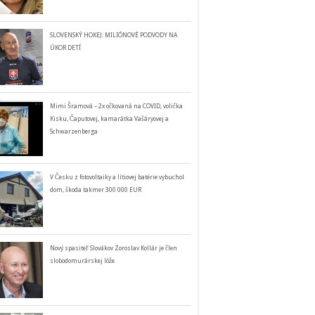
SLOVENSKÝ HOKEJ: MILIÓNOVÉ PODVODY NA
ÚKOR DETÍ
Mimi Šramová – 2x očkovaná na COVID, volička
Kisku, Čaputovej, kamarátka Vašáryovej a
Schwarzenberga
V Česku z fotovoltaiky a lítiovej batérie vybuchol
dom, škoda takmer 300 000 EUR
Nový spasiteľ Slovákov Zoroslav Kollár je člen
slobodomurárskej lóže