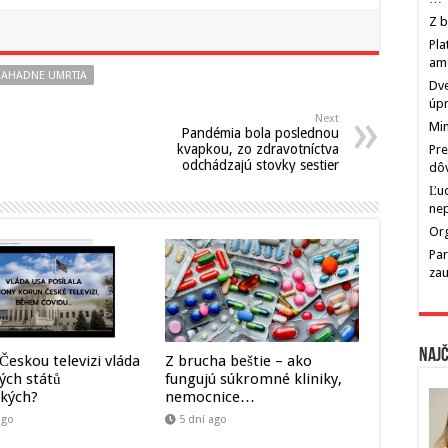
Z b
Pla
am
ZAHADNE UMRTIA
Dve
úp
Next
Min
Pandémia bola poslednou
kvapkou, zo zdravotníctva
Pre
odchádzajú stovky sestier
dô
Ľu
ne
Org
Par
zau
Najč
 Českou televizi vláda
Z brucha beštie – ako
ých států
fungujú súkromné kliniky,
kých?
nemocnice…
ago
5 dní ago