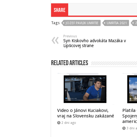
Share
Tags
JOZEF PAVLIK UMRTIE
UMRTIA 2021
Previous
Syn Kiskovho advokáta Mazáka v
Lipšicovej strane
Related Articles
Video o Jánovi Kuciakovi,
Platila
vraj na Slovensku zakázané
Spojen
americ
2 dni ago
3 dni 