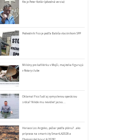
Kto je Peter Kotlár (pôvodná verzia)
Podvodník Fico je podľa Babiša vlastníkom SPP
Milióny pre kafilérku v Mojši, majitelia figurujú
v Rotary clube
Oklamal Fico ľudí aj vymyslenou operáciou
srdca? Nikde mu nevidieť jazvu…
Horiace Los Angeles, požiar podľa plánu? ..ako
príprava na smart city SmartLA2028 a
Olympijské hry v LA 2028?