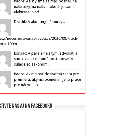
Padre: Asi by sme sa mali pozrieť na
naše toky, na našich tokoch je samá
elektráreň vod...
Draslik: A ako fungujú burzy...
ps://necenzurovanapravda.cz/2026/08/krach-
ibra-100m...
korbáč: A paralelne s tým, advokáti a
sudcovia ak nebudú postupovať v
súlade so zákonom,...
Padre: Ak má byť doživotná renta pre
premiéra, akýmsi ocenením jeho práce
pre národ a o...
tívte nás aj na Facebooku