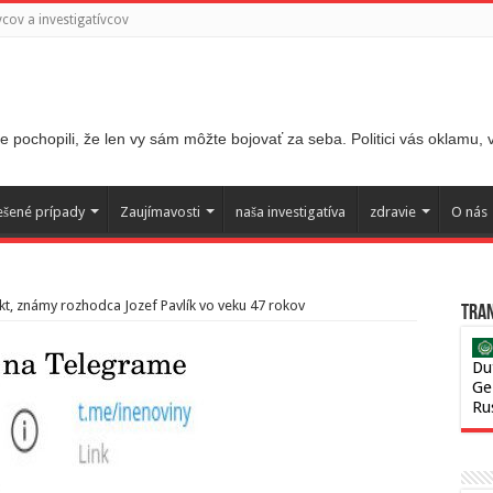
ov a investigatívcov
 pochopili, že len vy sám môžte bojovať za seba. Politici vás oklamu,
ešené prípady
Zaujímavosti
naša investigatíva
zdravie
O nás
rkt, známy rozhodca Jozef Pavlík vo veku 47 rokov
Tran
Du
Ge
Ru