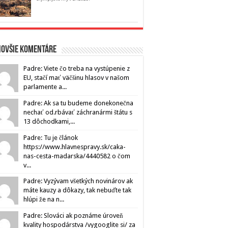
novšie komentáre
Padre: Viete čo treba na vystúpenie z
EU, stačí mať väčšinu hlasov v našom
parlamente a...
Padre: Ak sa tu budeme donekonečna
nechať od.rbávať záchranármi štátu s
13 dôchodkami,...
Padre: Tu je článok
https://www.hlavnespravy.sk/caka-
nas-cesta-madarska/4440582 o čom
v...
Padre: Vyzývam všetkých novinárov ak
máte kauzy a dôkazy, tak nebuďte tak
hlúpi že na n...
Padre: Slováci ak poznáme úroveň
kvality hospodárstva /vygooglite si/ za