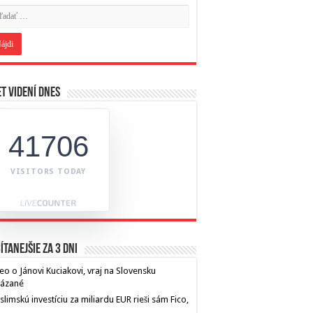
t videní dnes
41706
VISITORS TODAY
ítanejšie za 3 dni
eo o Jánovi Kuciakovi, vraj na Slovensku
kázané
limskú investíciu za miliardu EUR rieši sám Fico,