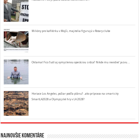
Milióny pre kafilérku v Mojši, majitelia figurujú v Rotary clube
Oklamal Fico ľudí aj vymyslenou operáciou srdca? Nikde mu nevidieť jazvu…
Horiace Los Angeles, požiar podľa plánu? ..ako príprava na smart city
SmartLA2028 a Olympijské hry v LA 2028?
Najnovšie komentáre