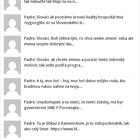
tak nebuďte tak hlúpi že na n...
Padre: Slováci ak poznáme úroveň kvality hospodárstva
/vygooglite si/ za Slovenského št...
Padre: Slováci, Boh žehná tým, čo chcú nielen zmeniť seba ale
menia svojimi dobrými sku...
Padre: Slováci, ak chcete zmenu a poraziť tento židovský
moloch, tak volte podľa progra...
Padre: A ty, mor ho! – hoj, mor ho! detvo môjho rodu, kto
kradmou rukou siahne na tvoju...
Padre: Uvedomujete si tu všetci, že tento židoloj, má byť
guvernérom SNB ?! Porovnajte...
Padre: Tu je dôkaz o Kamenickom, je to židopodvodník, tak
ako celý Smer. https://www.hl...