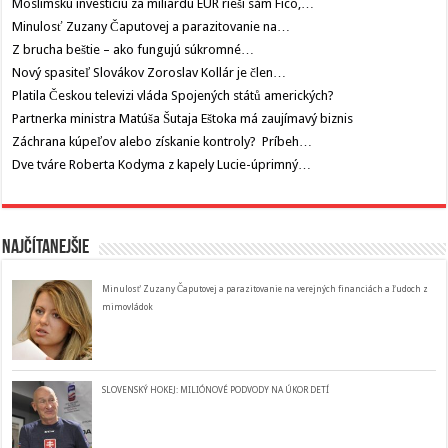
Moslimskú investíciu za miliardu EUR rieši sám Fico,…
Minulosť Zuzany Čaputovej a parazitovanie na…
Z brucha beštie – ako fungujú súkromné…
Nový spasiteľ Slovákov Zoroslav Kollár je člen…
Platila Českou televizi vláda Spojených států amerických?
Partnerka ministra Matúša Šutaja Eštoka má zaujímavý biznis
Záchrana kúpeľov alebo získanie kontroly? Príbeh…
Dve tváre Roberta Kodyma z kapely Lucie-úprimný…
Najčítanejšie
Minulosť Zuzany Čaputovej a parazitovanie na verejných financiách a ľudoch z
mimovládok
SLOVENSKÝ HOKEJ: MILIÓNOVÉ PODVODY NA ÚKOR DETÍ