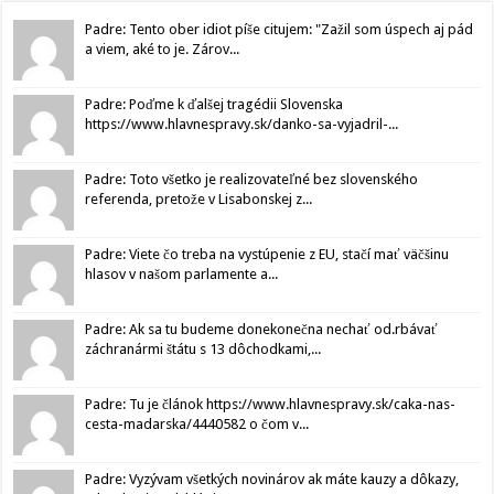
Padre: Tento ober idiot píše citujem: "Zažil som úspech aj pád
a viem, aké to je. Zárov...
Padre: Poďme k ďalšej tragédii Slovenska
https://www.hlavnespravy.sk/danko-sa-vyjadril-...
Padre: Toto všetko je realizovateľné bez slovenského
referenda, pretože v Lisabonskej z...
Padre: Viete čo treba na vystúpenie z EU, stačí mať väčšinu
hlasov v našom parlamente a...
Padre: Ak sa tu budeme donekonečna nechať od.rbávať
záchranármi štátu s 13 dôchodkami,...
Padre: Tu je článok https://www.hlavnespravy.sk/caka-nas-
cesta-madarska/4440582 o čom v...
Padre: Vyzývam všetkých novinárov ak máte kauzy a dôkazy,