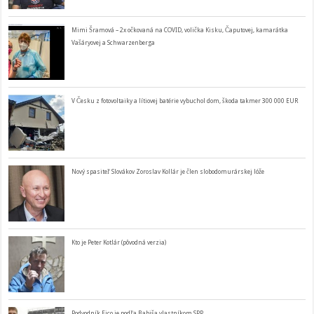
Mimi Šramová – 2x očkovaná na COVID, volička Kisku, Čaputovej, kamarátka
Vašáryovej a Schwarzenberga
V Česku z fotovoltaiky a lítiovej batérie vybuchol dom, škoda takmer 300 000 EUR
Nový spasiteľ Slovákov Zoroslav Kollár je člen slobodomurárskej lóže
Kto je Peter Kotlár (pôvodná verzia)
Podvodník Fico je podľa Babiša vlastníkom SPP