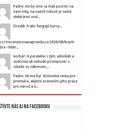
Padre: Asi by sme sa mali pozrieť na
naše toky, na našich tokoch je samá
elektráreň vod...
Draslik: A ako fungujú burzy...
ps://necenzurovanapravda.cz/2026/08/krach-
ibra-100m...
korbáč: A paralelne s tým, advokáti a
sudcovia ak nebudú postupovať v
súlade so zákonom,...
Padre: Ak má byť doživotná renta pre
premiéra, akýmsi ocenením jeho práce
pre národ a o...
tívte nás aj na Facebooku