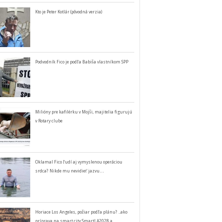
Kto je Peter Kotlár (pôvodná verzia)
Podvodník Fico je podľa Babiša vlastníkom SPP
Milióny pre kafilérku v Mojši, majitelia figurujú
v Rotary clube
Oklamal Fico ľudí aj vymyslenou operáciou
srdca? Nikde mu nevidieť jazvu…
Horiace Los Angeles, požiar podľa plánu? ..ako
príprava na smart city SmartLA2028 a