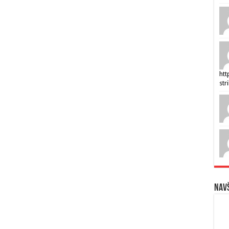
htt
str
Navš