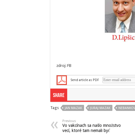
zdroj: FB
Send article as PDF
Share
Tags
JAN MAZAK
JURAJ MAZAK
NEBANKOV
Previous
Vo vakcínach sa našlo množstvo
vecí, ktoré tam nemali byť