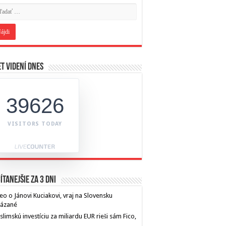
t videní dnes
39626
VISITORS TODAY
ítanejšie za 3 dni
eo o Jánovi Kuciakovi, vraj na Slovensku
kázané
limskú investíciu za miliardu EUR rieši sám Fico,