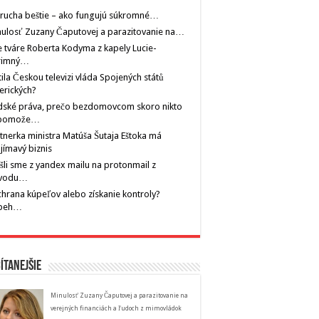
rucha beštie – ako fungujú súkromné…
ulosť Zuzany Čaputovej a parazitovanie na…
 tváre Roberta Kodyma z kapely Lucie-
rimný…
tila Českou televizi vláda Spojených států
erických?
dské práva, prečo bezdomovcom skoro nikto
pomože…
tnerka ministra Matúša Šutaja Eštoka má
jímavý biznis
šli sme z yandex mailu na protonmail z
vodu…
hrana kúpeľov alebo získanie kontroly?
íbeh…
ítanejšie
Minulosť Zuzany Čaputovej a parazitovanie na
verejných financiách a ľudoch z mimovládok