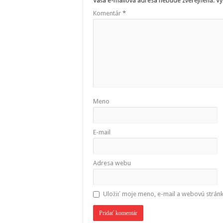
Vaša e-mailová adresa nebude zverejnená.
Vy
Komentár
*
Meno
E-mail
Adresa webu
Uložiť moje meno, e-mail a webovú strán