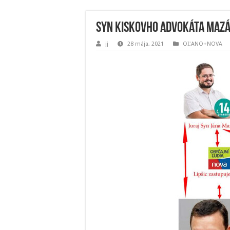
Syn Kiskovho advokáta Mazák
jj
28 mája, 2021
OĽANO+NOVA