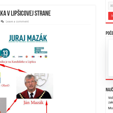
a v Lipšicovej strane
Leave a comment
Poče
Najč
Vid
za
Mos
…