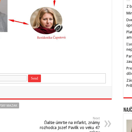
Z b
Min
Dve
úp
Pla
am
Ľu
ne
Par
zau
Pre
dô
Zác
Pr
SKY MAZAK
Najč
Next
Ďalšie úmrtie na infarkt, známy
rozhodca Jozef Pavlík vo veku 47