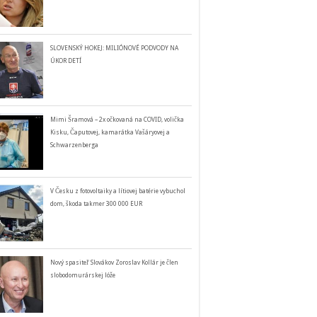
SLOVENSKÝ HOKEJ: MILIÓNOVÉ PODVODY NA
ÚKOR DETÍ
Mimi Šramová – 2x očkovaná na COVID, volička
Kisku, Čaputovej, kamarátka Vašáryovej a
Schwarzenberga
V Česku z fotovoltaiky a lítiovej batérie vybuchol
dom, škoda takmer 300 000 EUR
Nový spasiteľ Slovákov Zoroslav Kollár je člen
slobodomurárskej lóže