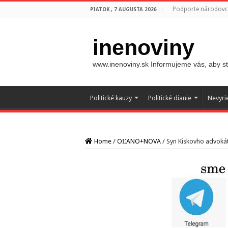
Podporte národovco
PIATOK , 7 AUGUSTA 2026
inenoviny
www.inenoviny.sk Informujeme vás, aby ste
Politické kauzy
Politické dianie
Nevyri
Home
/
OĽANO+NOVA
/
Syn Kiskovho advokát