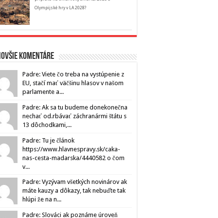
Olympijské hry v LA 2028?
novšie komentáre
Padre: Viete čo treba na vystúpenie z
EU, stačí mať väčšinu hlasov v našom
parlamente a...
Padre: Ak sa tu budeme donekonečna
nechať od.rbávať záchranármi štátu s
13 dôchodkami,...
Padre: Tu je článok
https://www.hlavnespravy.sk/caka-
nas-cesta-madarska/4440582 o čom
v...
Padre: Vyzývam všetkých novinárov ak
máte kauzy a dôkazy, tak nebuďte tak
hlúpi že na n...
Padre: Slováci ak poznáme úroveň