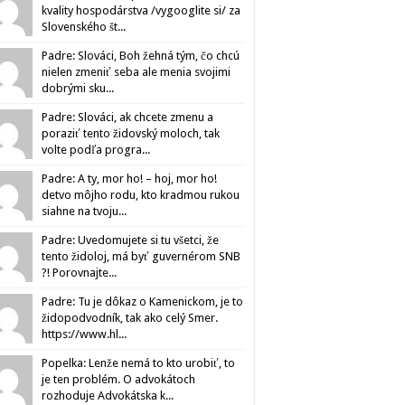
kvality hospodárstva /vygooglite si/ za
Slovenského št...
Padre: Slováci, Boh žehná tým, čo chcú
nielen zmeniť seba ale menia svojimi
dobrými sku...
Padre: Slováci, ak chcete zmenu a
poraziť tento židovský moloch, tak
volte podľa progra...
Padre: A ty, mor ho! – hoj, mor ho!
detvo môjho rodu, kto kradmou rukou
siahne na tvoju...
Padre: Uvedomujete si tu všetci, že
tento židoloj, má byť guvernérom SNB
?! Porovnajte...
Padre: Tu je dôkaz o Kamenickom, je to
židopodvodník, tak ako celý Smer.
https://www.hl...
Popelka: Lenže nemá to kto urobiť, to
je ten problém. O advokátoch
rozhoduje Advokátska k...