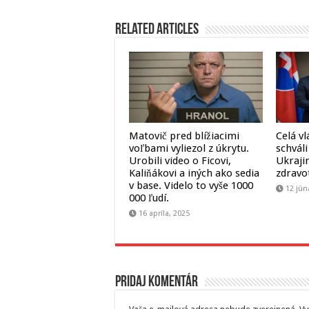
Related Articles
Matovič pred blížiacimi
Celá vl
voľbami vyliezol z úkrytu.
schvál
Urobili video o Ficovi,
Ukraji
Kaliňákovi a iných ako sedia
zdravo
v base. Videlo to vyše 1000
12 jún
000 ľudí.
16 apríla, 2025
Pridaj komentár