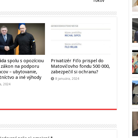
rokov
áda spolu s opozíciou
Privatizér Fiľo prispel do
i zákon na podporu
Matovičovho fondu 500 000,
ncov – ubytovanie,
zabezpečil si ochranu?
tníctvo a iné výhody
8 januára, 2024
a, 2024