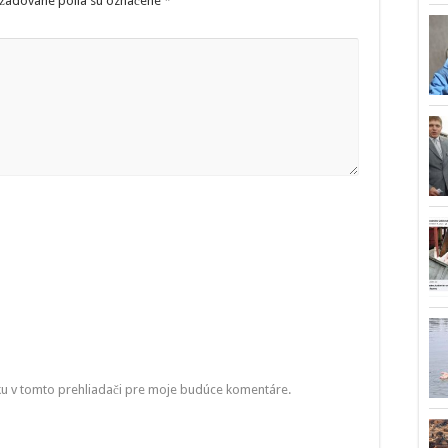
žadované polia sú označené
*
ku v tomto prehliadači pre moje budúce komentáre.