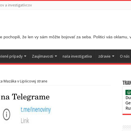
v a investigatívcov
 pochopili, že len vy sám môžte bojovať za seba. Politici vás oklamu,
ešené prípady
Zaujímavosti
naša investigatíva
zdravie
O nás
a Mazáka v Lipšicovej strane
Tran
Du
Ge
Ru