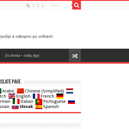
 využijú a odkopnú po voľbách.
Zo života – rady, tipy
slate page
Arabic
Chinese (Simplified)
tch
English
French
rman
Italian
Portuguese
Slovak
ssian
Spanish