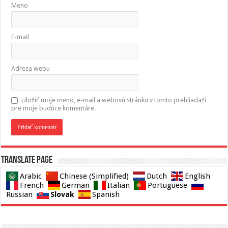
Meno
E-mail
Adresa webu
Uložiť moje meno, e-mail a webovú stránku v tomto prehliadači
pre moje budúce komentáre.
Translate page
Arabic
Chinese (Simplified)
Dutch
English
French
German
Italian
Portuguese
Slovak
Russian
Spanish