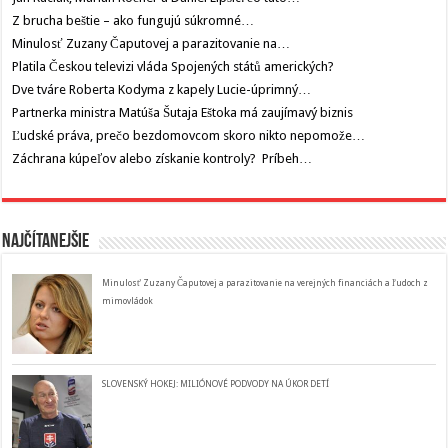
Z brucha beštie – ako fungujú súkromné…
Minulosť Zuzany Čaputovej a parazitovanie na…
Platila Českou televizi vláda Spojených států amerických?
Dve tváre Roberta Kodyma z kapely Lucie-úprimný…
Partnerka ministra Matúša Šutaja Eštoka má zaujímavý biznis
Ľudské práva, prečo bezdomovcom skoro nikto nepomože…
Záchrana kúpeľov alebo získanie kontroly? Príbeh…
Najčítanejšie
Minulosť Zuzany Čaputovej a parazitovanie na verejných financiách a ľudoch z
mimovládok
SLOVENSKÝ HOKEJ: MILIÓNOVÉ PODVODY NA ÚKOR DETÍ