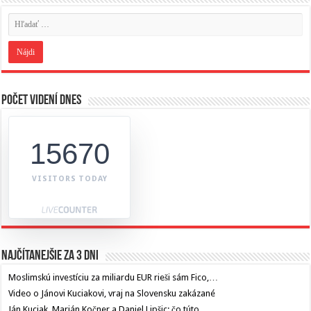
Počet videní dnes
15670
VISITORS TODAY
Najčítanejšie za 3 dni
Moslimskú investíciu za miliardu EUR rieši sám Fico,…
Video o Jánovi Kuciakovi, vraj na Slovensku zakázané
Ján Kuciak, Marián Kočner a Daniel Lipšic: čo túto…