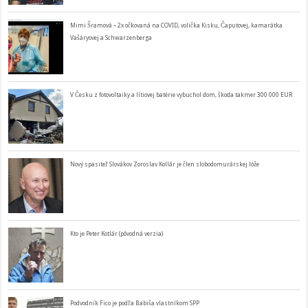
Mimi Šramová – 2x očkovaná na COVID, volička Kisku, Čaputovej, kamarátka
Vašáryovej a Schwarzenberga
V Česku z fotovoltaiky a lítiovej batérie vybuchol dom, škoda takmer 300 000 EUR
Nový spasiteľ Slovákov Zoroslav Kollár je člen slobodomurárskej lóže
Kto je Peter Kotlár (pôvodná verzia)
Podvodník Fico je podľa Babiša vlastníkom SPP