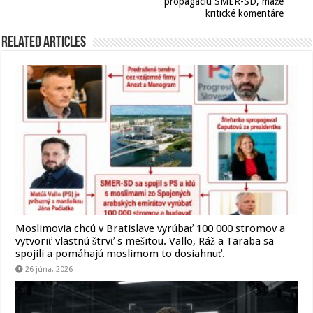
propagáciu SMER-SD, maže
kritické komentáre
Related Articles
Moslimovia chcú v Bratislave vyrúbať 100 000 stromov a
vytvoriť vlastnú štrvť s mešitou. Vallo, Ráž a Taraba sa
spojili a pomáhajú moslimom to dosiahnuť.
26 júna, 2026