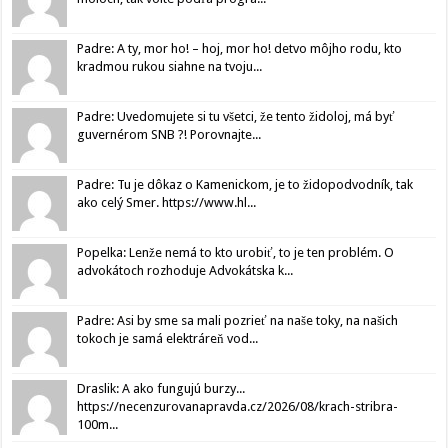
Padre: A ty, mor ho! – hoj, mor ho! detvo môjho rodu, kto
kradmou rukou siahne na tvoju...
Padre: Uvedomujete si tu všetci, že tento židoloj, má byť
guvernérom SNB ?! Porovnajte...
Padre: Tu je dôkaz o Kamenickom, je to židopodvodník, tak
ako celý Smer. https://www.hl...
Popelka: Lenže nemá to kto urobiť, to je ten problém. O
advokátoch rozhoduje Advokátska k...
Padre: Asi by sme sa mali pozrieť na naše toky, na našich
tokoch je samá elektráreň vod...
Draslik: A ako fungujú burzy...
https://necenzurovanapravda.cz/2026/08/krach-stribra-
100m...