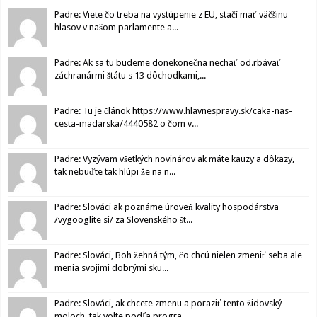
Padre: Viete čo treba na vystúpenie z EU, stačí mať väčšinu
hlasov v našom parlamente a...
Padre: Ak sa tu budeme donekonečna nechať od.rbávať
záchranármi štátu s 13 dôchodkami,...
Padre: Tu je článok https://www.hlavnespravy.sk/caka-nas-
cesta-madarska/4440582 o čom v...
Padre: Vyzývam všetkých novinárov ak máte kauzy a dôkazy,
tak nebuďte tak hlúpi že na n...
Padre: Slováci ak poznáme úroveň kvality hospodárstva
/vygooglite si/ za Slovenského št...
Padre: Slováci, Boh žehná tým, čo chcú nielen zmeniť seba ale
menia svojimi dobrými sku...
Padre: Slováci, ak chcete zmenu a poraziť tento židovský
moloch, tak volte podľa progra...