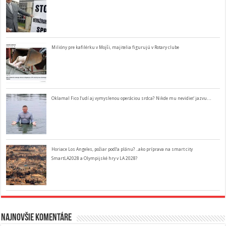
Milióny pre kafilérku v Mojši, majitelia figurujú v Rotary clube
Oklamal Fico ľudí aj vymyslenou operáciou srdca? Nikde mu nevidieť jazvu…
Horiace Los Angeles, požiar podľa plánu? ..ako príprava na smart city
SmartLA2028 a Olympijské hry v LA 2028?
Najnovšie komentáre