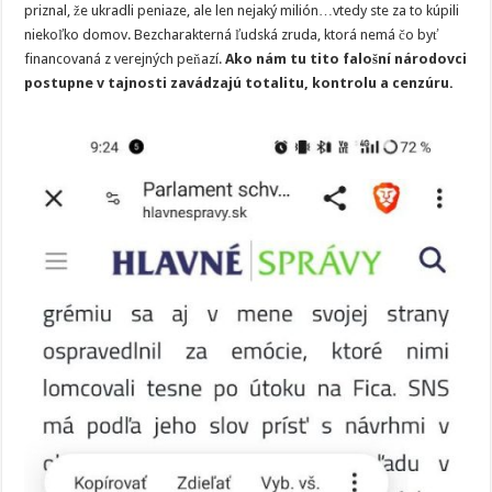
priznal, že ukradli peniaze, ale len nejaký milión…vtedy ste za to kúpili
niekoľko domov. Bezcharakterná ľudská zruda, ktorá nemá čo byť
financovaná z verejných peňazí.
Ako nám tu tito falošní národovci
postupne v tajnosti zavádzajú totalitu, kontrolu a cenzúru.