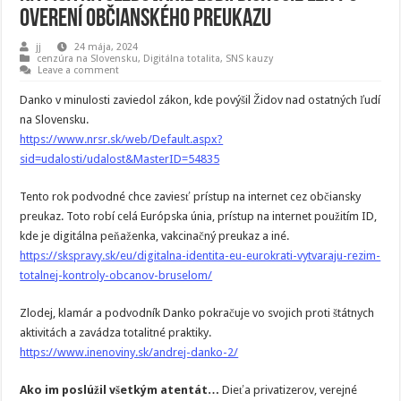
overení občianského preukazu
jj
24 mája, 2024
cenzúra na Slovensku
,
Digitálna totalita
,
SNS kauzy
Leave a comment
Danko v minulosti zaviedol zákon, kde povýšil Židov nad ostatných ľudí
na Slovensku.
https://www.nrsr.sk/web/Default.aspx?
sid=udalosti/udalost&MasterID=54835
Tento rok podvodné chce zaviesť prístup na internet cez občiansky
preukaz. Toto robí celá Európska únia, prístup na internet použitím ID,
kde je digitálna peňaženka, vakcinačný preukaz a iné.
https://skspravy.sk/eu/digitalna-identita-eu-eurokrati-vytvaraju-rezim-
totalnej-kontroly-obcanov-bruselom/
Zlodej, klamár a podvodník Danko pokračuje vo svojich proti štátnych
aktivitách a zavádza totalitné praktiky.
https://www.inenoviny.sk/andrej-danko-2/
Ako im poslúžil všetkým atentát…
Dieťa privatizerov, verejné